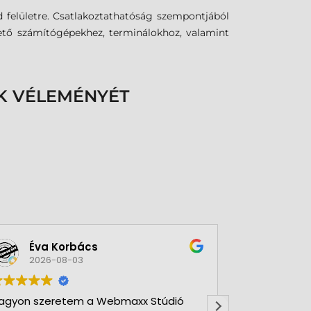
d felületre. Csatlakoztathatóság szempontjából
thető számítógépekhez, terminálokhoz, valamint
K VÉLEMÉNYÉT
Éva Korbács
A bol
2026-08-03
2026-
agyon szeretem a Webmaxx Stúdió
Gyors precíz