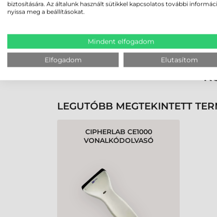
biztosítására. Az általunk használt sütikkel kapcsolatos további informác
nyissa meg a beállításokat.
Rendben volt a rendelésem
Olvass tovább
Mindent elfogadom
Elfogadom
Elutasítom
K
LEGUTÓBB MEGTEKINTETT TE
CIPHERLAB CE1000
VONALKÓDOLVASÓ