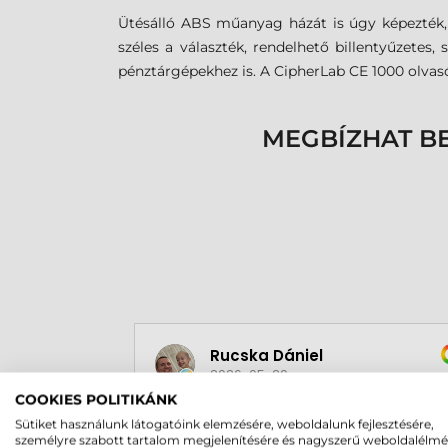
Ütésálló ABS műanyag házát is úgy képezték, h
széles a választék, rendelhető billentyűzetes
pénztárgépekhez is. A CipherLab CE 1000 olvasó
MEGBÍZHAT B
Rucska Dániel
2026-05-29
COOKIES POLITIKÁNK
Sütiket használunk látogatóink elemzésére, weboldalunk fejlesztésére,
személyre szabott tartalom megjelenítésére és nagyszerű weboldalélm