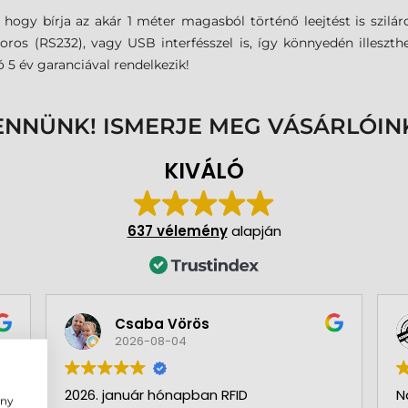
ogy bírja az akár 1 méter magasból történő leejtést is szilár
, soros (RS232), vagy USB interfésszel is, így könnyedén illesz
 5 év garanciával rendelkezik!
ENNÜNK! ISMERJE MEG VÁSÁRLÓIN
KIVÁLÓ
637 vélemény
alapján
Csaba Vörös
2026-08-04
2026. január hónapban RFID
N
ény