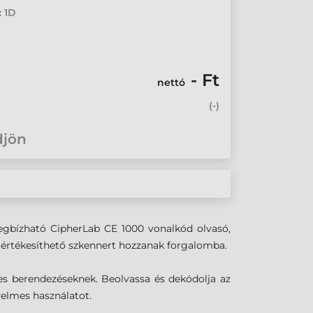
: 1D
- Ft
nettó
(
-
)
djön
megbízható CipherLab CE 1000 vonalkód olvasó,
 értékesíthető szkennert hozzanak forgalomba.
res berendezéseknek.
Beolvassa és dekódolja az
yelmes használatot.