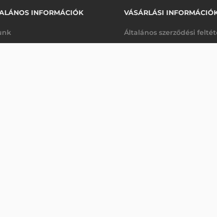
ALÁNOS INFORMÁCIÓK
VÁSÁRLÁSI INFORMÁCIÓ
unk
Általános szerződési felté
rhetőségek
Adatkezelési tájékoztató
OLVASÓ
arancia
Szállítási és fizetési feltét
Érdeklődjön
K
Jogi nyilatkozat
káink
Elállás a szerződéstől
k végleges törlése
Utalásos fizetési lehetősé
p-Desk
Legyen viszonteladónk