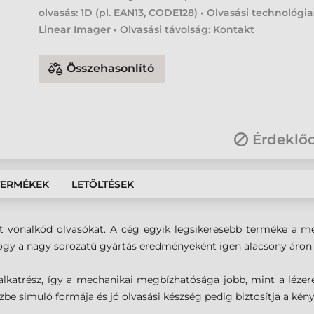
olvasás: 1D (pl. EAN13, CODE128) • Olvasási technológia
Linear Imager • Olvasási távolság: Kontakt
Összehasonlító
Érdeklő
TERMÉKEK
LETÖLTÉSEK
rt vonalkód olvasókat. A cég egyik legsikeresebb terméke a 
 hogy a nagy sorozatú gyártás eredményeként igen alacsony áron
alkatrész, így a mechanikai megbízhatósága jobb, mint a léze
ézbe simuló formája és jó olvasási készség pedig biztosítja a kén