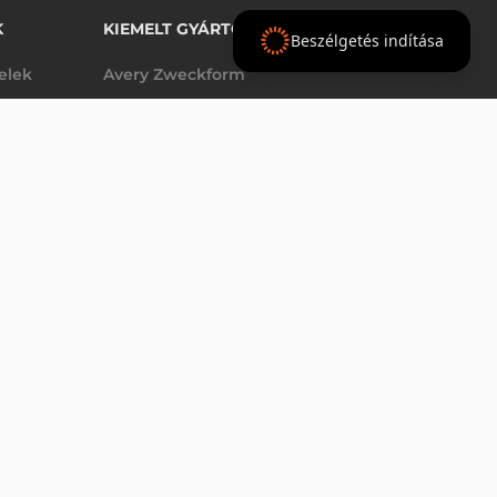
K
KIEMELT GYÁRTÓINK
Beszélgetés indítása
telek
Avery Zweckform
Datalogic
- Ft
nettó
elek
Epson
(
-
)
Godex
Tezeko
g
TSC
Zebra