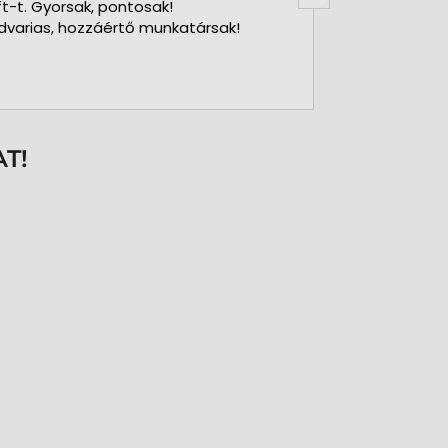
ft-t. Gyorsak, pontosak!
dvarias, hozzáértő munkatársak!
T!