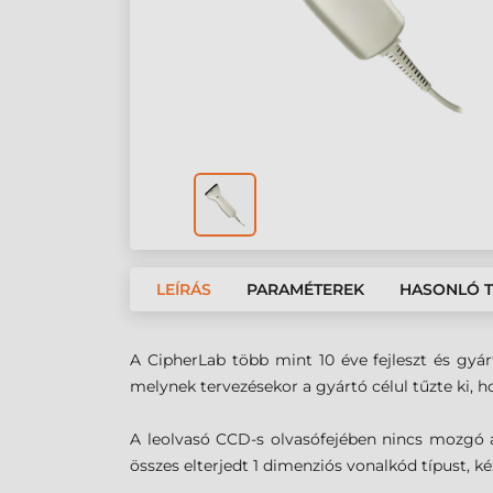
LEÍRÁS
PARAMÉTEREK
HASONLÓ 
A CipherLab több mint 10 éve fejleszt és gyá
melynek tervezésekor a gyártó célul tűzte ki,
A leolvasó CCD-s olvasófejében nincs mozgó 
összes elterjedt 1 dimenziós vonalkód típust, k