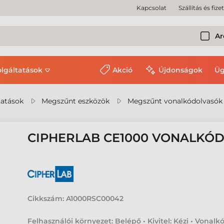
Kapcsolat
Szállítás és fize
Ar
olgáltatások
Akció
Újdonságok
Üg
tatások
Megszűnt eszközök
Megszűnt vonalkódolvasók
CIPHERLAB CE1000 VONALKÓ
Cikkszám:
A1000RSC00042
Felhasználói környezet: Belépő • Kivitel: Kézi • Vonalk