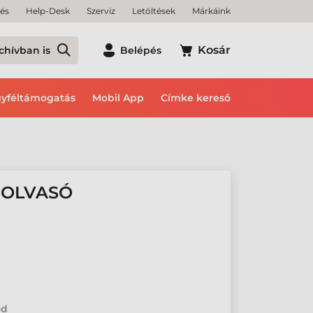
tés
Help-Desk
Szerviz
Letöltések
Márkáink
Kosár
chívban is
Belépés
yféltámogatás
Mobil App
Címke kereső
DOLVASÓ
ód