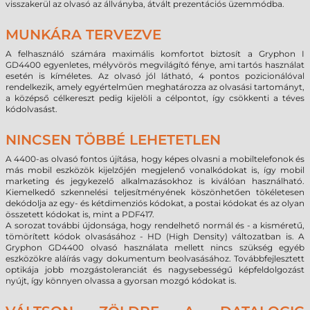
visszakerül az olvasó az állványba, átvált prezentációs üzemmódba.
MUNKÁRA TERVEZVE
A felhasználó számára maximális komfortot biztosít a Gryphon I
GD4400 egyenletes, mélyvörös megvilágító fénye, ami tartós használat
esetén is kíméletes. Az olvasó jól látható, 4 pontos pozicionálóval
rendelkezik, amely egyértelműen meghatározza az olvasási tartományt,
a középső célkereszt pedig kijelöli a célpontot, így csökkenti a téves
kódolvasást.
NINCSEN TÖBBÉ LEHETETLEN
A 4400-as olvasó fontos újítása, hogy képes olvasni a mobiltelefonok és
más mobil eszközök kijelzőjén megjelenő vonalkódokat is, így mobil
marketing és jegykezelő alkalmazásokhoz is kiválóan használható.
Kiemelkedő szkennelési teljesítményének köszönhetően tökéletesen
dekódolja az egy- és kétdimenziós kódokat, a postai kódokat és az olyan
összetett kódokat is, mint a PDF417.
A sorozat további újdonsága, hogy rendelhető normál és - a kisméretű,
tömörített kódok olvasásához - HD (High Density) változatban is. A
Gryphon GD4400 olvasó használata mellett nincs szükség egyéb
eszközökre aláírás vagy dokumentum beolvasásához. Továbbfejlesztett
optikája jobb mozgástoleranciát és nagysebességű képfeldolgozást
nyújt, így könnyen olvassa a gyorsan mozgó kódokat is.