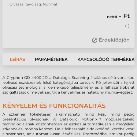
• Olvasási távolság: Normál
- Ft
nettó
(
-
)
Érdeklődjön
LEÍRÁS
PARAMÉTEREK
KAPCSOLÓDÓ TERMÉKEK
A Gryphon GD 4400 2D a Datalogic Scanning általános célú vonalkód
leolvasó eszközeinek felső kategóriájába tartozik. Fő jellemzői a fejlett
olvasási technológia, a kiemelkedő teljesítmény és a felhasználóbarát
szolgáltatások, melyek segítik a kényelmes és hatékony munkavégzést.
KÉNYELEM ÉS FUNKCIONALITÁS
A szkenner tökéletesen alkalmazható mind kézi, mind pedig
prezentációs olvasónak. A Datalogic Motionix™ mozgásérzékelő
technológiájának köszönhetően az eszköz automatikusan a megfelelő
szkennelési módba kapcsol. Ha a felhasználó a dokkolóból kezébe veszi
a szkennert, az automatikusan átvált kézi üzemmódba, amikor pedig