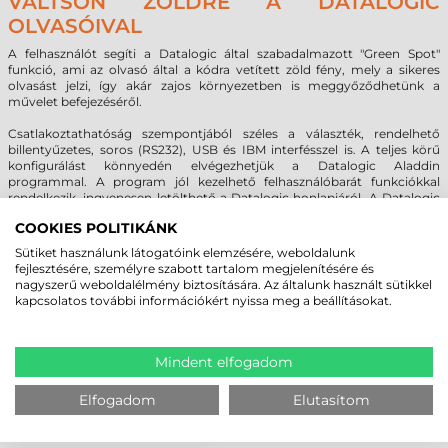
VÁLTSON ZÖLDRE A DATALOGIC
OLVASÓIVAL
A felhasználót segíti a Datalogic által szabadalmazott "Green Spot"
funkció, ami az olvasó által a kódra vetített zöld fény, mely a sikeres
olvasást jelzi, így akár zajos környezetben is meggyőződhetünk a
művelet befejezéséről.
Csatlakoztathatóság szempontjából széles a választék, rendelhető
billentyűzetes, soros (RS232), USB és IBM interfésszel is. A teljes körű
konfigurálást könnyedén elvégezhetjük a Datalogic Aladdin
programmal. A program jól kezelhető felhasználóbarát funkciókkal
rendelkezik, ingyenesen letölthető a Datalogic honlapjáról. A Datalogic
Gryphon GD4400 2D vonalkódolvasó 5 év garanciával rendelkezik.
COOKIES POLITIKÁNK
Sütiket használunk látogatóink elemzésére, weboldalunk
fejlesztésére, személyre szabott tartalom megjelenítésére és
MEGBÍZHAT BENNÜNK! ISMERJE MEG
nagyszerű weboldalélmény biztosítására. Az általunk használt sütikkel
VÁSÁRLÓINK VÉLEMÉNYÉT
kapcsolatos további információkért nyissa meg a beállításokat.
KÖVESSE BE YOUTUBE CSATORNÁNKAT!
Mindent elfogadom
Elfogadom
Elutasítom
LEGUTÓBB MEGTEKINTETT TERMÉKEK