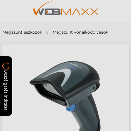
Megszűnt eszközök
Megszűnt vonalkódolvasók
Beszélgetés indítása