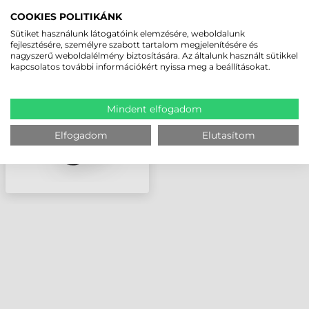
COOKIES POLITIKÁNK
DATALOGIC MAGELLAN
Sütiket használunk látogatóink elemzésére, weboldalunk
800I
fejlesztésére, személyre szabott tartalom megjelenítésére és
VONALKÓDOLVASÓ
nagyszerű weboldalélmény biztosítására. Az általunk használt sütikkel
kapcsolatos további információkért nyissa meg a beállításokat.
Mindent elfogadom
Elfogadom
Elutasítom