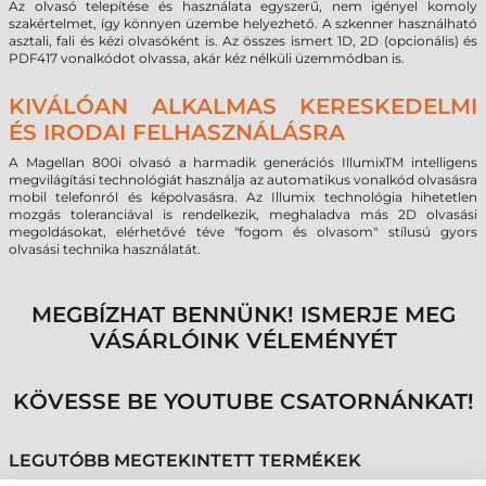
Az olvasó telepítése és használata egyszerű, nem igényel komoly
szakértelmet, így könnyen üzembe helyezhető. A szkenner használható
asztali, fali és kézi olvasóként is. Az összes ismert 1D, 2D (opcionális) és
PDF417 vonalkódot olvassa, akár kéz nélküli üzemmódban is.
KIVÁLÓAN ALKALMAS KERESKEDELMI
ÉS IRODAI FELHASZNÁLÁSRA
A Magellan 800i olvasó a harmadik generációs IllumixTM intelligens
megvilágítási technológiát használja az automatikus vonalkód olvasásra
mobil telefonról és képolvasásra. Az Illumix technológia hihetetlen
mozgás toleranciával is rendelkezik, meghaladva más 2D olvasási
megoldásokat, elérhetővé téve "fogom és olvasom" stílusú gyors
olvasási technika használatát.
MEGBÍZHAT BENNÜNK! ISMERJE MEG
VÁSÁRLÓINK VÉLEMÉNYÉT
KÖVESSE BE YOUTUBE CSATORNÁNKAT!
LEGUTÓBB MEGTEKINTETT TERMÉKEK