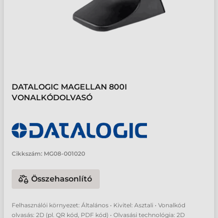
DATALOGIC MAGELLAN 800I
VONALKÓDOLVASÓ
Cikkszám:
MG08-001020
Összehasonlító
Felhasználói környezet: Általános • Kivitel: Asztali • Vonalkód
olvasás: 2D (pl. QR kód, PDF kód) • Olvasási technológia: 2D