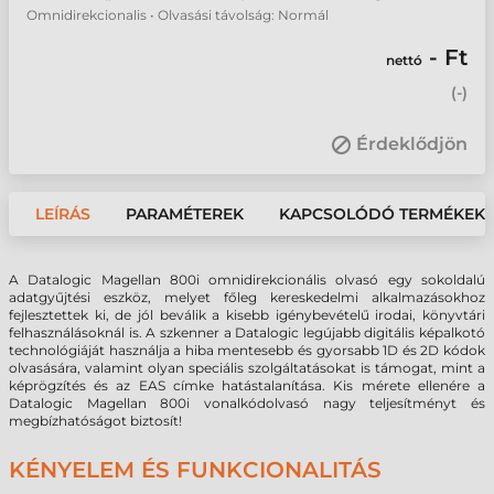
Omnidirekcionalis • Olvasási távolság: Normál
- Ft
nettó
(
-
)
Érdeklődjön
LEÍRÁS
PARAMÉTEREK
KAPCSOLÓDÓ TERMÉKEK
A Datalogic Magellan 800i omnidirekcionális olvasó egy sokoldalú
adatgyűjtési eszköz, melyet főleg kereskedelmi alkalmazásokhoz
fejlesztettek ki, de jól beválik a kisebb igénybevételű irodai, könyvtári
felhasználásoknál is. A szkenner a Datalogic legújabb digitális képalkotó
technológiáját használja a hiba mentesebb és gyorsabb 1D és 2D kódok
olvasására, valamint olyan speciális szolgáltatásokat is támogat, mint a
képrögzítés és az EAS címke hatástalanítása. Kis mérete ellenére a
Datalogic Magellan 800i vonalkódolvasó nagy teljesítményt és
megbízhatóságot biztosít!
KÉNYELEM ÉS FUNKCIONALITÁS