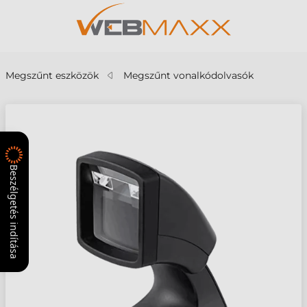
Megszűnt eszközök
Megszűnt vonalkódolvasók
Beszélgetés indítása