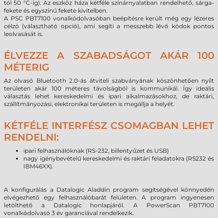
tól 50 °C-ig). Az eszköz háza kétféle színárnyalatban rendelhető, sárga-
fekete és egyszínű fekete kivitelben.
A PSC PBT7100 vonalkódolvasóban beépítésre került még egy lézeres
célzó (választható opció), ami segíti a messzebb lévő kódok pontos
leolvasását is.
ÉLVEZZE A SZABADSÁGOT AKÁR 100
MÉTERIG
Az olvasó Bluetooth 2.0-ás átviteli szabványának köszönhetően nyílt
területen akár 100 méteres távolságból is kommunikál. Így ideális
választás lehet kereskedelmi és ipari alkalmazásokhoz, de raktári,
szállítmányozási, elektronikai területen is megállja a helyét.
KÉTFÉLE INTERFÉSZ CSOMAGBAN LEHET
RENDELNI:
ipari felhasználóknak (RS-232, billentyűzet és USB)
nagy igénybevételű kereskedelmi és raktári feladatokra (RS232 és
IBM46XX).
A konfigurálás a Datalogic Aladdin program segítségével könnyedén
elvégezhető egy felhasználóbarát felületen. A program ingyenesen
letölthető a Datalogic honlapjáról. A PowerScan PBT7100
vonalkódolvasó 3 év garanciával rendelkezik.