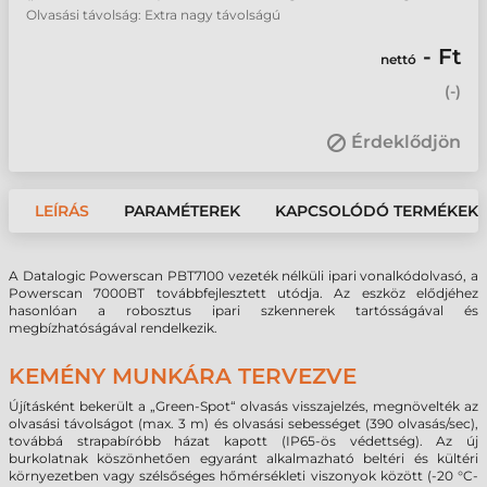
Olvasási távolság: Extra nagy távolságú
- Ft
nettó
(
-
)
Érdeklődjön
LEÍRÁS
PARAMÉTEREK
KAPCSOLÓDÓ TERMÉKEK
A Datalogic Powerscan PBT7100 vezeték nélküli ipari vonalkódolvasó, a
Powerscan 7000BT továbbfejlesztett utódja. Az eszköz elődjéhez
hasonlóan a robosztus ipari szkennerek tartósságával és
megbízhatóságával rendelkezik.
KEMÉNY MUNKÁRA TERVEZVE
Újításként bekerült a „Green-Spot“ olvasás visszajelzés, megnövelték az
olvasási távolságot (max. 3 m) és olvasási sebességet (390 olvasás/sec),
továbbá strapabíróbb házat kapott (IP65-ös védettség). Az új
burkolatnak köszönhetően egyaránt alkalmazható beltéri és kültéri
környezetben vagy szélsőséges hőmérsékleti viszonyok között (-20 °C-