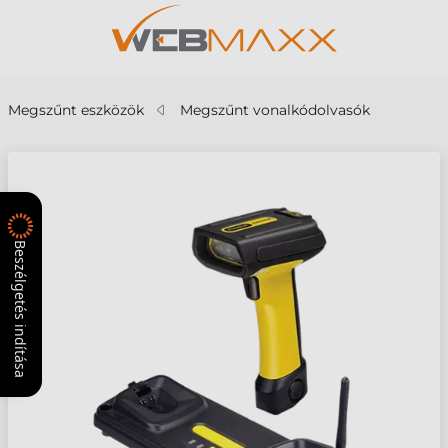
Megszűnt eszközök
Megszűnt vonalkódolvasók
Beszélgetés indítása