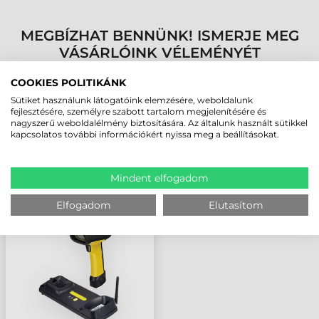
MEGBÍZHAT BENNÜNK! ISMERJE MEG
VÁSÁRLÓINK VÉLEMÉNYÉT
COOKIES POLITIKÁNK
KÖVESSE BE YOUTUBE CSATORNÁNKAT!
Sütiket használunk látogatóink elemzésére, weboldalunk
fejlesztésére, személyre szabott tartalom megjelenítésére és
nagyszerű weboldalélmény biztosítására. Az általunk használt sütikkel
LEGUTÓBB MEGTEKINTETT TERMÉKEK
kapcsolatos további információkért nyissa meg a beállításokat.
Mindent elfogadom
DATALOGIC
POWERSCAN PBT7100
Elfogadom
Elutasítom
VONALKÓDOLVASÓ