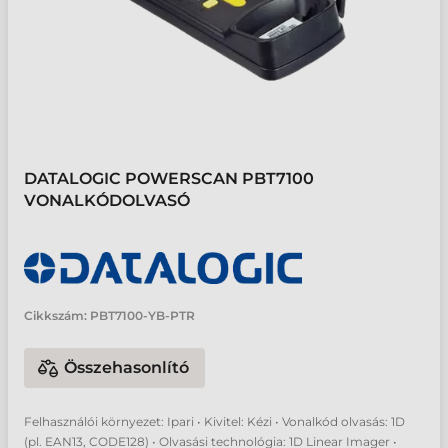
DATALOGIC POWERSCAN PBT7100
VONALKÓDOLVASÓ
Cikkszám:
PBT7100-YB-PTR
Összehasonlító
Felhasználói környezet: Ipari • Kivitel: Kézi • Vonalkód olvasás: 1D
(pl. EAN13, CODE128) • Olvasási technológia: 1D Linear Imager •