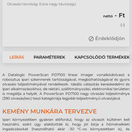
Olvasási távolság: Extra nagy távolságú
- Ft
nettó
(
-
)
Érdeklődjön
LEÍRÁS
PARAMÉTEREK
KAPCSOLÓDÓ TERMÉKEK
A Datalogic PowerScan PD7100 linear imager vonalkódolvasó a
robosztus ipari szkennerek tartósságával, megbízhatóságával és gyors
olvasási teljesítményével rendelkezik. Ideális választás kereskedelmi és
ipari alkalmazásokhoz, de raktári, szállítmányozási, elektronikai területen
is megállja a helyét. A PowerScan PD7100 nagy olvasási teljesítménye
(390 olvasás/sec) teszi kategóriája legjobb teljesítményű olvasójává.
KEMÉNY MUNKÁRA TERVEZVE
Ipari környezetben gyakran előfordul, hogy az olvasót kültéren kell
használni, ezért úgy alakították ki, hogy jól bírja a hőmérsékleti
ingadozásokat (használható akár -30 °C-os környezetben is), és