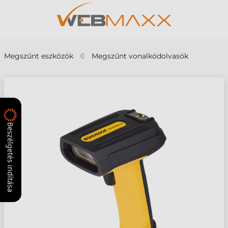
Megszűnt eszközök
Megszűnt vonalkódolvasók
Beszélgetés indítása