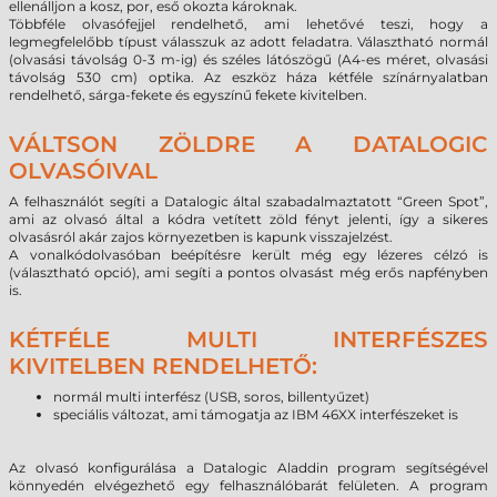
ellenálljon a kosz, por, eső okozta károknak.
Többféle olvasófejjel rendelhető, ami lehetővé teszi, hogy a
legmegfelelőbb típust válasszuk az adott feladatra. Választható normál
(olvasási távolság 0-3 m-ig) és széles látószögű (A4-es méret, olvasási
távolság 530 cm) optika. Az eszköz háza kétféle színárnyalatban
rendelhető, sárga-fekete és egyszínű fekete kivitelben.
VÁLTSON ZÖLDRE A DATALOGIC
OLVASÓIVAL
A felhasználót segíti a Datalogic által szabadalmaztatott “Green Spot”,
ami az olvasó által a kódra vetített zöld fényt jelenti, így a sikeres
olvasásról akár zajos környezetben is kapunk visszajelzést.
A vonalkódolvasóban beépítésre került még egy lézeres célzó is
(választható opció), ami segíti a pontos olvasást még erős napfényben
is.
KÉTFÉLE MULTI INTERFÉSZES
KIVITELBEN RENDELHETŐ:
normál multi interfész (USB, soros, billentyűzet)
speciális változat, ami támogatja az IBM 46XX interfészeket is
Az olvasó konfigurálása a Datalogic Aladdin program segítségével
könnyedén elvégezhető egy felhasználóbarát felületen. A program