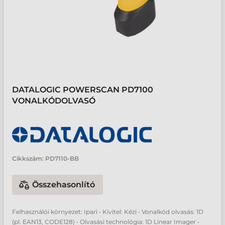
DATALOGIC POWERSCAN PD7100
VONALKÓDOLVASÓ
Cikkszám:
PD7110-BB
Összehasonlító
Felhasználói környezet: Ipari • Kivitel: Kézi • Vonalkód olvasás: 1D
(pl. EAN13, CODE128) • Olvasási technológia: 1D Linear Imager •