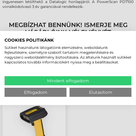
ingyenesen letölthető a Datalogic honlapjáról. A PowerScan PD7100
vonalkódolvasó 3 év garanciával rendelkezik.
MEGBÍZHAT BENNÜNK! ISMERJE MEG
VÁSÁRLÓINK VÉLEMÉNYÉT
COOKIES POLITIKÁNK
Sütiket használunk látogatóink elemzésére, weboldalunk
KÖVESSE BE YOUTUBE CSATORNÁNKAT!
fejlesztésére, személyre szabott tartalom megjelenítésére és
nagyszerű weboldalélmény biztosítására. Az általunk használt sütikkel
kapcsolatos további információkért nyissa meg a beállításokat.
LEGUTÓBB MEGTEKINTETT TERMÉKEK
Mindent elfogadom
DATALOGIC
POWERSCAN PD7100
Elfogadom
Elutasítom
VONALKÓDOLVASÓ