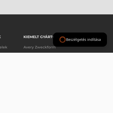
K
KIEMELT GYÁRTÓINK
Beszélgetés indítása
telek
Avery Zweckform
Datalogic
- Ft
nettó
elek
Epson
(
-
)
Godex
Tezeko
g
TSC
Zebra