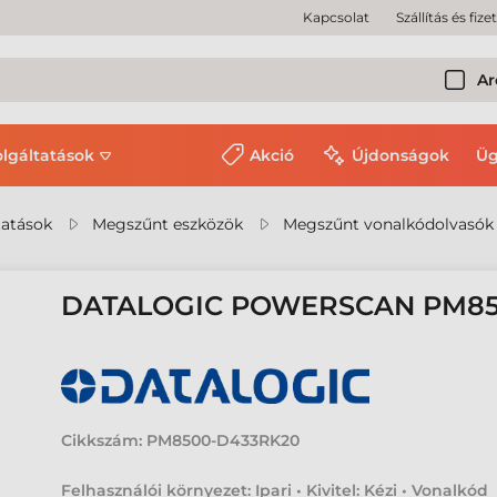
Kapcsolat
Szállítás és fize
Ar
olgáltatások
Akció
Újdonságok
Üg
tatások
Megszűnt eszközök
Megszűnt vonalkódolvasók
DATALOGIC POWERSCAN PM8
Cikkszám:
PM8500-D433RK20
Felhasználói környezet: Ipari • Kivitel: Kézi • Vonalkód