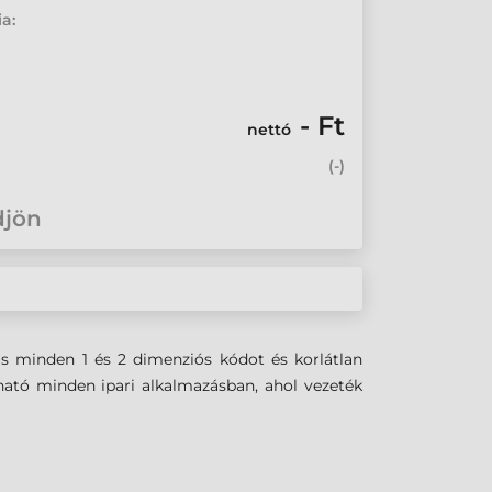
ia:
- Ft
nettó
(
-
)
djön
s minden 1 és 2 dimenziós kódot és korlátlan
ható minden ipari alkalmazásban, ahol vezeték