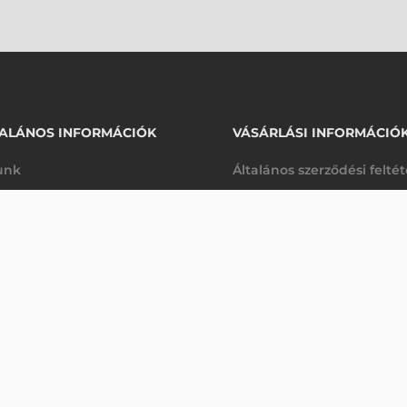
ALÁNOS INFORMÁCIÓK
VÁSÁRLÁSI INFORMÁCIÓ
unk
Általános szerződési felté
rhetőségek
Adatkezelési tájékoztató
00 VONALKÓDOLVASÓ
arancia
Szállítási és fizetési feltét
Érdeklődjön
K
Jogi nyilatkozat
káink
Elállás a szerződéstől
k végleges törlése
Utalásos fizetési lehetősé
p-Desk
Legyen viszonteladónk