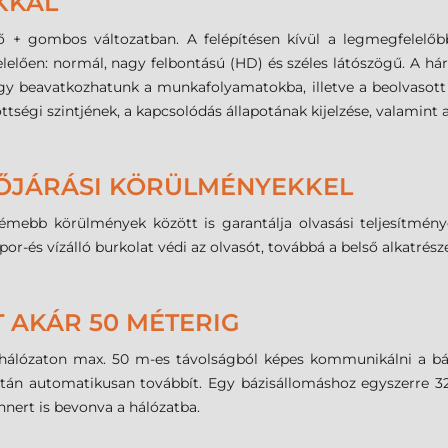
KKAL
ő + gombos változatban. A felépítésen kívül a legmegfelelőb
elelően: normál, nagy felbontású (HD) és széles látószögű. A h
y beavatkozhatunk a munkafolyamatokba, illetve a beolvasott ad
tségi szintjének, a kapcsolódás állapotának kijelzése, valamint a
DŐJÁRÁSI KÖRÜLMÉNYEKKEL
 körülmények között is garantálja olvasási teljesítményét. 
por-és vízálló burkolat védi az olvasót, továbbá a belső alkatrész
 AKÁR 50 MÉTERIG
hálózaton max. 50 m-es távolságból képes kommunikálni a bázi
 után automatikusan továbbít. Egy bázisállomáshoz egyszerre 3
nnert is bevonva a hálózatba.