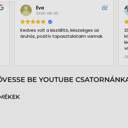
Éva
2026-08-05
Kedves volt a kiszállító, készséges az
2
áruház, pozitív tapasztalataim vannak.
k
k
v
b
O
a
k
p
s
ÖVESSE BE YOUTUBE CSATORNÁNKA
é
h
n
RMÉKEK
v
k
k
p
K