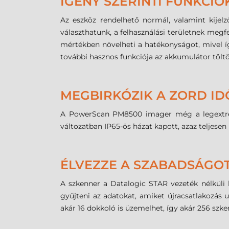
IGÉNY SZERINTI FUNKCIÓ
Az eszköz rendelhető normál, valamint kijelz
választhatunk, a felhasználási területnek megf
mértékben növelheti a hatékonyságot, mivel íg
további hasznos funkciója az akkumulátor töltöt
MEGBIRKÓZIK A ZORD I
A PowerScan PM8500 imager még a legextrémebb
változatban IP65-ös házat kapott, azaz teljesen 
ÉLVEZZE A SZABADSÁGOT
A szkenner a Datalogic STAR vezeték nélküli 
gyűjteni az adatokat, amiket újracsatlakozás
akár 16 dokkoló is üzemelhet, így akár 256 szke