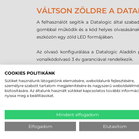
VÁLTSON ZÖLDRE A DATA
A felhasználót segítik a Datalogic által szaba
gombbal működik és a kód helyes olvasásának po
eszközön egy zöld LED formájában.
Az olvasó konfigurálása a Datalogic Aladdi
vonalkódolvasó 3 év garanciával rendelkezik.
COOKIES POLITIKÁNK
MEGBÍZHAT B
Sütiket használunk látogatóink elemzésére, weboldalunk fejlesztésére,
személyre szabott tartalom megjelenítésére és nagyszerű weboldalélm
biztosítására. Az általunk használt sütikkel kapcsolatos további informác
nyissa meg a beállításokat.
Mindent elfogadom
Elfogadom
Elutasítom