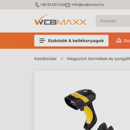
m_phone
m_email
+36 33 631 240
info@webmaxx.hu
Eszközök & kellékanyagok
Sz
Kezdőoldal
Megszűnt termékek és szolgál