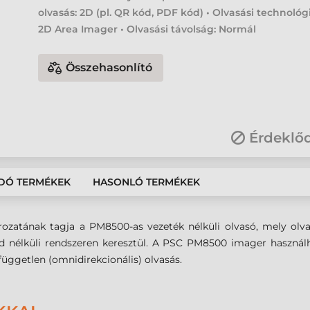
olvasás: 2D (pl. QR kód, PDF kód) • Olvasási technológ
2D Area Imager • Olvasási távolság: Normál
Összehasonlító
Érdeklő
DÓ TERMÉKEK
HASONLÓ TERMÉKEK
atának tagja a PM8500-as vezeték nélküli olvasó, mely olva
d nélküli rendszeren keresztül. A PSC PM8500 imager használ
yfüggetlen (omnidirekcionális) olvasás.