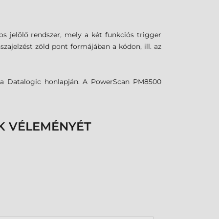
os jelölő rendszer, mely a két funkciós trigger
zajelzést zöld pont formájában a kódon, ill. az
ő a Datalogic honlapján. A PowerScan PM8500
K VÉLEMÉNYÉT