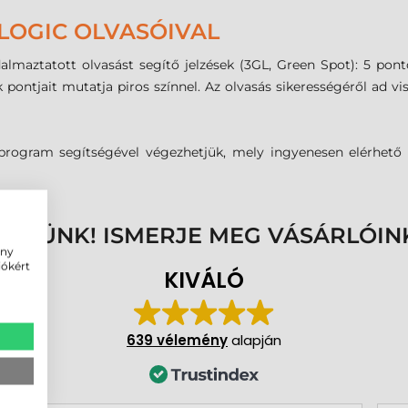
LOGIC OLVASÓIVAL
dalmaztatott olvasást segítő jelzések (3GL, Green Spot): 5 pont
ntjait mutatja piros színnel. Az olvasás sikerességéről ad viss
n program segítségével végezhetjük, mely ingyenesen elérhet
ENNÜNK! ISMERJE MEG VÁSÁRLÓIN
ény
iókért
KIVÁLÓ
639 vélemény
alapján