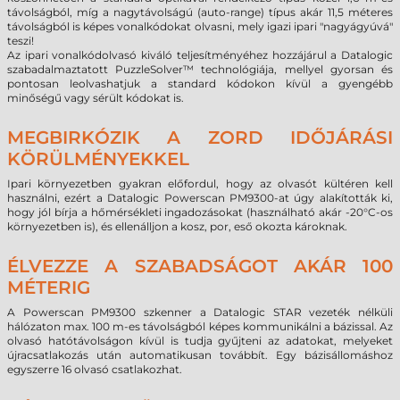
távolságból, míg a nagytávolságú (auto-range) típus akár 11,5 méteres
távolságból is képes vonalkódokat olvasni, mely igazi ipari "nagyágyúvá"
teszi!
Az ipari vonalkódolvasó kiváló teljesítményéhez hozzájárul a Datalogic
szabadalmaztatott PuzzleSolver™ technológiája, mellyel gyorsan és
pontosan leolvashatjuk a standard kódokon kívül a gyengébb
minőségű vagy sérült kódokat is.
MEGBIRKÓZIK A ZORD IDŐJÁRÁSI
KÖRÜLMÉNYEKKEL
Ipari környezetben gyakran előfordul, hogy az olvasót kültéren kell
használni, ezért a Datalogic Powerscan PM9300-at úgy alakították ki,
hogy jól bírja a hőmérsékleti ingadozásokat (használható akár -20°C-os
környezetben is), és ellenálljon a kosz, por, eső okozta károknak.
ÉLVEZZE A SZABADSÁGOT AKÁR 100
MÉTERIG
A Powerscan PM9300 szkenner a Datalogic STAR vezeték nélküli
hálózaton max. 100 m-es távolságból képes kommunikálni a bázissal. Az
olvasó hatótávolságon kívül is tudja gyűjteni az adatokat, melyeket
újracsatlakozás után automatikusan továbbít. Egy bázisállomáshoz
egyszerre 16 olvasó csatlakozhat.