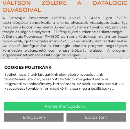
VÁLTSON ZÖLDRE A DATALOGIC
OLVASÓIVAL
A Datalogic Powerscan PM9300 olvasó 3 Green Light (3GL™)
technológiával rendelkezik, a sikeres olvasások visszaigazolására. Így
nemcsak a kódon megjelenő „GreenSpot”, hanem további két, az olvasó
tetején és végén elhelyezett LED fény is jelzi a szkennelés sikerességét.
A Datalogic Powerscan PM9300 ipari vonalkódolvasó multi-interfésszel
rendelkezik, így támogatja az RS-232, USB és billentyűzet csatlakozást is.
Az olvasó konfigurálása a Datalogic Aladdin program segítségével
könnyedén elvégezhető egy felhasználóbarát felületen. A program
ingyenesen letölthető a Datalogic honlapjáról.
A Datalogic Powerscan PM9300 vonalkódolvasó 3 év garanciával
rendelkezik.
COOKIES POLITIKÁNK
Sütiket használunk látogatóink elemzésére, weboldalunk
fejlesztésére, személyre szabott tartalom megjelenítésére és
MEGBÍZHAT BENNÜNK! ISMERJE MEG
nagyszerű weboldalélmény biztosítására. Az általunk használt sütikkel
VÁSÁRLÓINK VÉLEMÉNYÉT
kapcsolatos további információkért nyissa meg a beállításokat.
KÖVESSE BE YOUTUBE CSATORNÁNKAT!
Mindent elfogadom
Elfogadom
Elutasítom
LEGUTÓBB MEGTEKINTETT TERMÉKEK