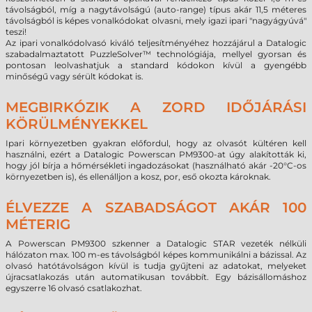
távolságból, míg a nagytávolságú (auto-range) típus akár 11,5 méteres
távolságból is képes vonalkódokat olvasni, mely igazi ipari "nagyágyúvá"
teszi!
Az ipari vonalkódolvasó kiváló teljesítményéhez hozzájárul a Datalogic
szabadalmaztatott PuzzleSolver™ technológiája, mellyel gyorsan és
pontosan leolvashatjuk a standard kódokon kívül a gyengébb
minőségű vagy sérült kódokat is.
MEGBIRKÓZIK A ZORD IDŐJÁRÁSI
KÖRÜLMÉNYEKKEL
Ipari környezetben gyakran előfordul, hogy az olvasót kültéren kell
használni, ezért a Datalogic Powerscan PM9300-at úgy alakították ki,
hogy jól bírja a hőmérsékleti ingadozásokat (használható akár -20°C-os
környezetben is), és ellenálljon a kosz, por, eső okozta károknak.
ÉLVEZZE A SZABADSÁGOT AKÁR 100
MÉTERIG
A Powerscan PM9300 szkenner a Datalogic STAR vezeték nélküli
hálózaton max. 100 m-es távolságból képes kommunikálni a bázissal. Az
olvasó hatótávolságon kívül is tudja gyűjteni az adatokat, melyeket
újracsatlakozás után automatikusan továbbít. Egy bázisállomáshoz
egyszerre 16 olvasó csatlakozhat.