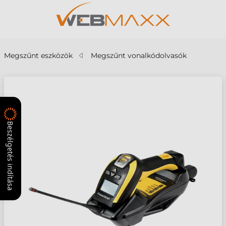
Megszűnt eszközök
Megszűnt vonalkódolvasók
Beszélgetés indítása