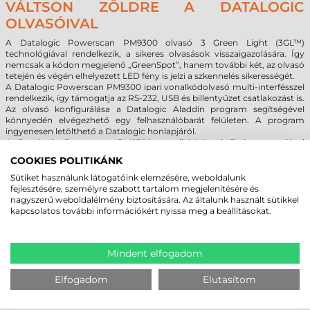
VÁLTSON ZÖLDRE A DATALOGIC
OLVASÓIVAL
A Datalogic Powerscan PM9300 olvasó 3 Green Light (3GL™)
technológiával rendelkezik, a sikeres olvasások visszaigazolására. Így
nemcsak a kódon megjelenő „GreenSpot”, hanem további két, az olvasó
tetején és végén elhelyezett LED fény is jelzi a szkennelés sikerességét.
A Datalogic Powerscan PM9300 ipari vonalkódolvasó multi-interfésszel
rendelkezik, így támogatja az RS-232, USB és billentyűzet csatlakozást is.
Az olvasó konfigurálása a Datalogic Aladdin program segítségével
könnyedén elvégezhető egy felhasználóbarát felületen. A program
ingyenesen letölthető a Datalogic honlapjáról.
A Datalogic Powerscan PM9300 vonalkódolvasó 3 év garanciával
rendelkezik.
COOKIES POLITIKÁNK
Sütiket használunk látogatóink elemzésére, weboldalunk
fejlesztésére, személyre szabott tartalom megjelenítésére és
MEGBÍZHAT BENNÜNK! ISMERJE MEG
nagyszerű weboldalélmény biztosítására. Az általunk használt sütikkel
VÁSÁRLÓINK VÉLEMÉNYÉT
kapcsolatos további információkért nyissa meg a beállításokat.
KÖVESSE BE YOUTUBE CSATORNÁNKAT!
Mindent elfogadom
Elfogadom
Elutasítom
LEGUTÓBB MEGTEKINTETT TERMÉKEK