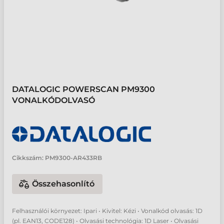
DATALOGIC POWERSCAN PM9300
VONALKÓDOLVASÓ
Cikkszám:
PM9300-AR433RB
Összehasonlító
Felhasználói környezet: Ipari • Kivitel: Kézi • Vonalkód olvasás: 1D
(pl. EAN13, CODE128) • Olvasási technológia: 1D Laser • Olvasási