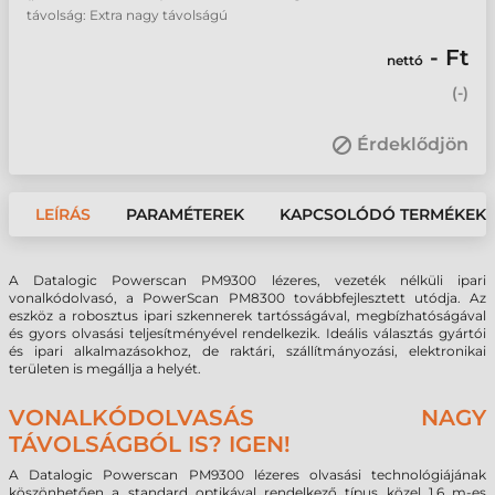
távolság: Extra nagy távolságú
- Ft
nettó
(
-
)
Érdeklődjön
LEÍRÁS
PARAMÉTEREK
KAPCSOLÓDÓ TERMÉKEK
A Datalogic Powerscan PM9300 lézeres, vezeték nélküli ipari
vonalkódolvasó, a PowerScan PM8300 továbbfejlesztett utódja. Az
eszköz a robosztus ipari szkennerek tartósságával, megbízhatóságával
és gyors olvasási teljesítményével rendelkezik. Ideális választás gyártói
és ipari alkalmazásokhoz, de raktári, szállítmányozási, elektronikai
területen is megállja a helyét.
VONALKÓDOLVASÁS NAGY
TÁVOLSÁGBÓL IS? IGEN!
A Datalogic Powerscan PM9300 lézeres olvasási technológiájának
köszönhetően a standard optikával rendelkező típus közel 1,6 m-es