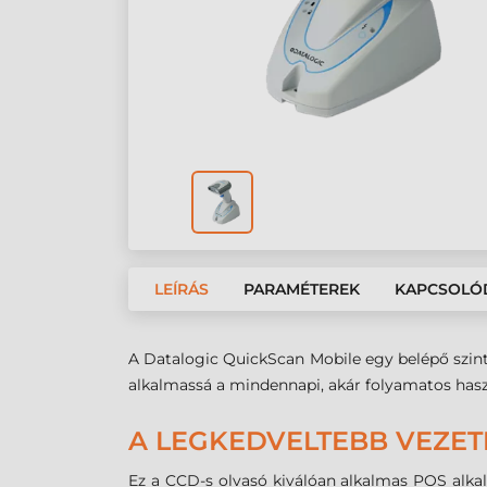
LEÍRÁS
PARAMÉTEREK
KAPCSOLÓ
A Datalogic QuickScan Mobile egy belépő szintű
alkalmassá a mindennapi, akár folyamatos haszná
A LEGKEDVELTEBB VEZET
Ez a CCD-s olvasó kiválóan alkalmas POS alkal