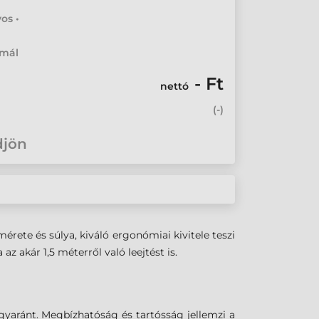
os •
rmál
- Ft
nettó
(
-
)
djön
rete és súlya, kiváló ergonómiai kivitele teszi
 akár 1,5 méterről való leejtést is.
gyaránt. Megbízhatóság és tartósság jellemzi a