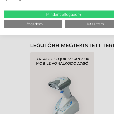
MEGBÍZHAT B
Mindent elfogadom
Elfogadom
Elutasítom
K
LEGUTÓBB MEGTEKINTETT TE
DATALOGIC QUICKSCAN 2100
MOBILE VONALKÓDOLVASÓ