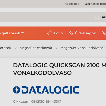
Kapcsolat
Szállítás és fize
Ar
olgáltatások
Akció
Újdonságok
Üg
tatások
Megszűnt eszközök
Megszűnt vonalkódolvasók
DATALOGIC QUICKSCAN 2100 
VONALKÓDOLVASÓ
Cikkszám:
QM2130-BK-433K1