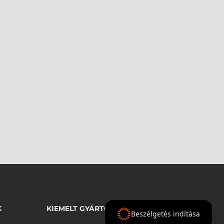
K
KIEMELT GYÁRTÓINK
Beszélgetés indítása