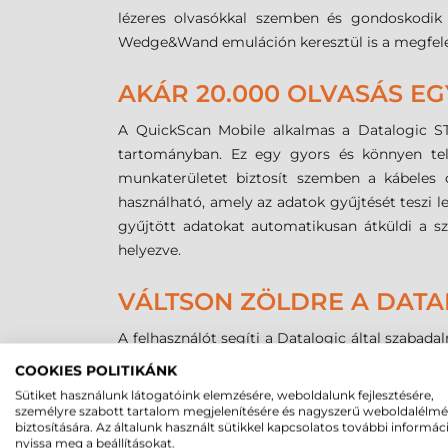
lézeres olvasókkal szemben és gondoskodik a 
Wedge&Wand emuláción keresztül is a megfelelő
AKÁR 20.000 OLVASÁS EG
A QuickScan Mobile alkalmas a Datalogic S
tartományban. Ez egy gyors és könnyen tel
munkaterületet biztosít szemben a kábeles
használható, amely az adatok gyűjtését teszi l
gyűjtött adatokat automatikusan átküldi a s
helyezve.
VÁLTSON ZÖLDRE A DATA
A felhasználót segíti a Datalogic által szabadal
hangos környezetben is meggyőződhetünk a mű
COOKIES POLITIKÁNK
Sütiket használunk látogatóink elemzésére, weboldalunk fejlesztésére,
A teljes körű konfigurálást a Datalogic Ala
személyre szabott tartalom megjelenítésére és nagyszerű weboldalélm
biztosítására. Az általunk használt sütikkel kapcsolatos további informác
díjmentesen letölthető a Datalogic honlapjáról.
nyissa meg a beállításokat.