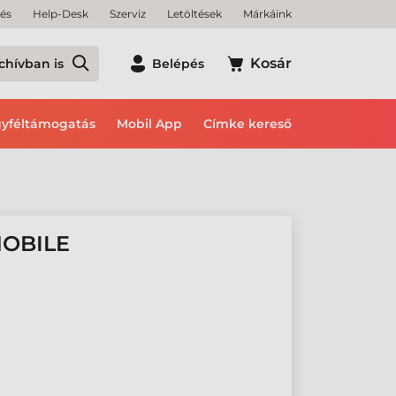
tés
Help-Desk
Szerviz
Letöltések
Márkáink
Kosár
chívban is
Belépés
yféltámogatás
Mobil App
Címke kereső
MOBILE