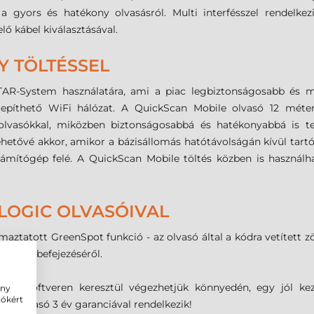
gyors és hatékony olvasásról. Multi interfésszel rendelkezi
 kábel kiválasztásával.
Y TÖLTÉSSEL
TAR-System használatára, ami a piac legbiztonságosabb és m
epíthető WiFi hálózat. A QuickScan Mobile olvasó 12 métere
 olvasókkal, miközben biztonságosabbá és hatékonyabbá is t
ehetővé akkor, amikor a bázisállomás hatótávolságán kívül tartó
zámítógép felé. A QuickScan Mobile töltés közben is használ
LOGIC OLVASÓIVAL
maztatott GreenSpot funkció - az olvasó által a kódra vetített zöl
velet befejezéséről.
ddin szoftveren keresztül végezhetjük könnyedén, egy jól kez
ény
iókért
 Az olvasó 3 év garanciával rendelkezik!