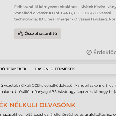
Felhasználói környezet: Általános • Kivitel: Kézi/Állvány
Vonalkód olvasás: 1D (pl. EAN13, CODE128) • Olvasási
technológia: 1D Linear Imager • Olvasási távolság: No
Összehasonlító
Érdeklő
DÓ TERMÉKEK
HASONLÓ TERMÉKEK
 vezeték nélküli CCD-s vonalkódolvasó. A mobil szkennert kis mé
latra. Ütésálló műanyag ABS házát úgy képezték ki, hogy bírja az
ÉK NÉLKÜLI OLVASÓNK
mazásokhoz, leltározáshoz, árellenőrzéshez és árufeltöltéshez e