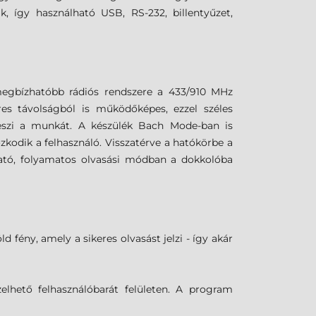
k, így használható USB, RS-232, billentyűzet,
egbízhatóbb rádiós rendszere a 433/910 MHz
s távolságból is működőképes, ezzel széles
eszi a munkát. A készülék Bach Mode-ban is
zkodik a felhasználó. Visszatérve a hatókörbe a
ható, folyamatos olvasási módban a dokkolóba
d fény, amely a sikeres olvasást jelzi - így akár
elhető felhasználóbarát felületen. A program