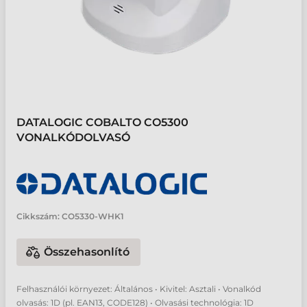
DATALOGIC COBALTO CO5300
VONALKÓDOLVASÓ
Cikkszám:
CO5330-WHK1
Összehasonlító
Felhasználói környezet: Általános • Kivitel: Asztali • Vonalkód
olvasás: 1D (pl. EAN13, CODE128) • Olvasási technológia: 1D