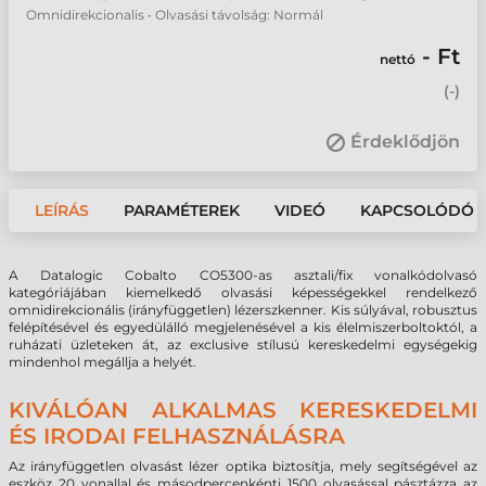
Omnidirekcionalis • Olvasási távolság: Normál
- Ft
nettó
(
-
)
Érdeklődjön
LEÍRÁS
PARAMÉTEREK
VIDEÓ
KAPCSOLÓDÓ 
A Datalogic Cobalto CO5300-as asztali/fix vonalkódolvasó
kategóriájában kiemelkedő olvasási képességekkel rendelkező
omnidirekcionális (irányfüggetlen) lézerszkenner. Kis súlyával, robusztus
felépítésével és egyedülálló megjelenésével a kis élelmiszerboltoktól, a
ruházati üzleteken át, az exclusive stílusú kereskedelmi egységekig
mindenhol megállja a helyét.
KIVÁLÓAN ALKALMAS KERESKEDELMI
ÉS IRODAI FELHASZNÁLÁSRA
Az irányfüggetlen olvasást lézer optika biztosítja, mely segítségével az
eszköz 20 vonallal és másodpercenkénti 1500 olvasással pásztázza az