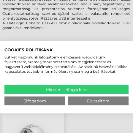
vonalkódolvasó az olyan alkalmazásokban, ahol a nagy teljesítmény, és
megbízhatóság kis prezentációs szkenner formájában szükséges.
Csatlakoztathatóság szempontjából széles a választék, rendelhető
billentyűzetes, soros (RS232) és USB interfésszel is.
A Datalogic Cobalto CO5300 omnidirekcionális vonalkódolvasó 3 év
garanciával rendelkezik.
MEGBÍZHAT BENNÜNK! ISMERJE MEG
COOKIES POLITIKÁNK
VÁSÁRLÓINK VÉLEMÉNYÉT
Sütiket használunk látogatóink elemzésére, weboldalunk
fejlesztésére, személyre szabott tartalom megjelenítésére és
nagyszerű weboldalélmény biztosítására. Az általunk használt sütikkel
KÖVESSE BE YOUTUBE CSATORNÁNKAT!
kapcsolatos további információkért nyissa meg a beállításokat.
LEGUTÓBB MEGTEKINTETT TERMÉKEK
Mindent elfogadom
Elfogadom
Elutasítom
DATALOGIC COBALTO
CO5300
VONALKÓDOLVASÓ