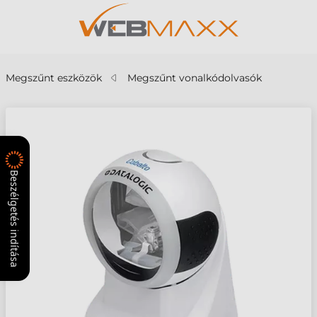
Megszűnt eszközök
Megszűnt vonalkódolvasók
Beszélgetés indítása