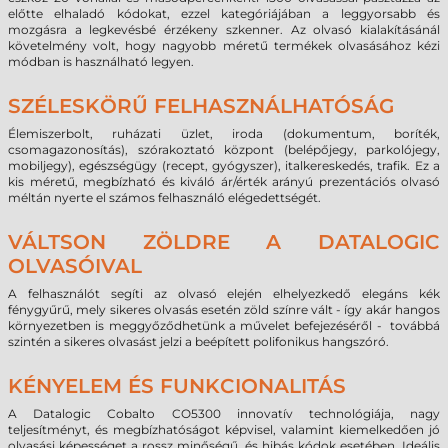
előtte elhaladó kódokat, ezzel kategóriájában a leggyorsabb és
mozgásra a legkevésbé érzékeny szkenner. Az olvasó kialakításánál
követelmény volt, hogy nagyobb méretű termékek olvasásához kézi
módban is használható legyen.
SZÉLESKÖRŰ FELHASZNÁLHATÓSÁG
Élemiszerbolt, ruházati üzlet, iroda (dokumentum, boríték,
csomagazonosítás), szórakoztató központ (belépőjegy, parkolójegy,
mobiljegy), egészségügy (recept, gyógyszer), italkereskedés, trafik. Ez a
kis méretű, megbízható és kiváló ár/érték arányú prezentációs olvasó
méltán nyerte el számos felhasználó elégedettségét.
VÁLTSON ZÖLDRE A DATALOGIC
OLVASÓIVAL
A felhasználót segíti az olvasó elején elhelyezkedő elegáns kék
fénygyűrű, mely sikeres olvasás esetén zöld színre vált - így akár hangos
környezetben is meggyőződhetünk a művelet befejezéséről - továbbá
szintén a sikeres olvasást jelzi a beépített polifonikus hangszóró.
KÉNYELEM ÉS FUNKCIONALITÁS
A Datalogic Cobalto CO5300 innovatív technológiája, nagy
teljesítményt, és megbízhatóságot képvisel, valamint kiemelkedően jó
olvasási képességet a rossz minőségű, és hibás kódok esetében. Ideális