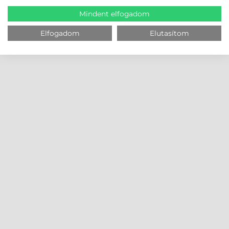
Mindent elfogadom
Elfogadom
Elutasítom