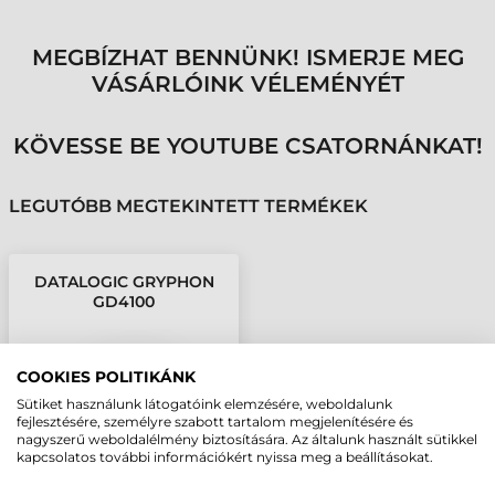
MEGBÍZHAT BENNÜNK! ISMERJE MEG
VÁSÁRLÓINK VÉLEMÉNYÉT
KÖVESSE BE YOUTUBE CSATORNÁNKAT!
LEGUTÓBB MEGTEKINTETT TERMÉKEK
DATALOGIC GRYPHON
GD4100
VONALKÓDOLVASÓ
COOKIES POLITIKÁNK
Sütiket használunk látogatóink elemzésére, weboldalunk
fejlesztésére, személyre szabott tartalom megjelenítésére és
nagyszerű weboldalélmény biztosítására. Az általunk használt sütikkel
kapcsolatos további információkért nyissa meg a beállításokat.