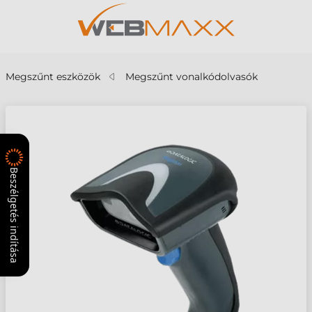
Megszűnt eszközök
Megszűnt vonalkódolvasók
Beszélgetés indítása