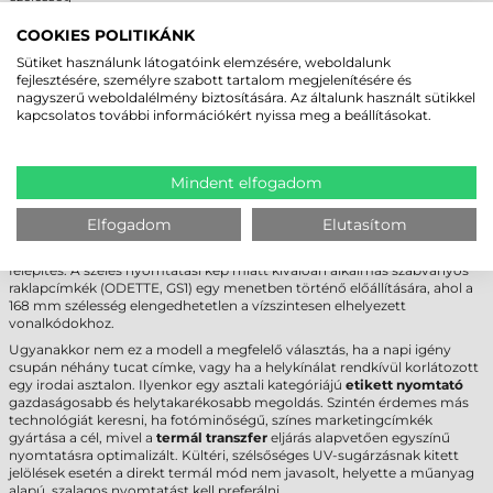
Max. tekercsátmérő
220 mm
COOKIES POLITIKÁNK
Cséveméret
76 mm
USB
,
RS232
,
LPT
,
Ethernet
,
Bluetooth
,
WiFi
,
Sütiket használunk látogatóink elemzésére, weboldalunk
Interfész
NFC
fejlesztésére, személyre szabott tartalom megjelenítésére és
Garancia
12 hónap (készülék és fej)
nagyszerű weboldalélmény biztosítására. Az általunk használt sütikkel
kapcsolatos további információkért nyissa meg a beállításokat.
FELHASZNÁLÁSI TERÜLETEK ÉS „MIKOR
NEM EZ A MEGFELELŐ VÁLASZTÁS?”
Mindent elfogadom
A
Sato CL6NX Plus címkenyomtató
elsődleges felhasználási területe az
autóipar, a gyógyszergyártás, az élelmiszeripari feldolgozás és a
Elfogadom
Elutasítom
logisztika. Kifejezetten ajánlott olyan környezetbe, ahol a
tekercses
címke
nyomtatása nem állhat le, és elvárás a robusztus, fémvázas
felépítés. A széles nyomtatási kép miatt kiválóan alkalmas szabványos
raklapcímkék (ODETTE, GS1) egy menetben történő előállítására, ahol a
168 mm szélesség elengedhetetlen a vízszintesen elhelyezett
vonalkódokhoz.
Ugyanakkor nem ez a modell a megfelelő választás, ha a napi igény
csupán néhány tucat címke, vagy ha a helykínálat rendkívül korlátozott
egy irodai asztalon. Ilyenkor egy asztali kategóriájú
etikett nyomtató
gazdaságosabb és helytakarékosabb megoldás. Szintén érdemes más
technológiát keresni, ha fotóminőségű, színes marketingcímkék
gyártása a cél, mivel a
termál transzfer
eljárás alapvetően egyszínű
nyomtatásra optimalizált. Kültéri, szélsőséges UV-sugárzásnak kitett
jelölések esetén a direkt termál mód nem javasolt, helyette a műanyag
alapú, szalagos nyomtatást kell preferálni.