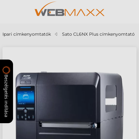
Ipari címkenyomtatók
Sato CL6NX Plus címkenyomtató
Beszélgetés indítása