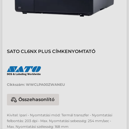
SATO CL6NX PLUS CÍMKENYOMTATÓ
Cikkszám:
WWCLPA00ZWANEU
Összehasonlító
Kivitel: Ipari • Nyomtatási mód: Termál transzfer • Nyomtatási
felbontás: 203 dpi • Max. Nyomtatási sebesség: 254 mm/sec •
Max. Nyomtatási szélesség: 168 mm