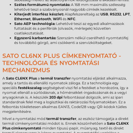
Széles formátumú nyomtatás:
A 168 mm maximális szélesség
lehetővé teszi a szabványosnál nagyobb címkék kezelését.
Kiterjedt interfész készlet:
Alapfelszereltség az
USB
,
RS232
,
LPT
,
Ethernet
,
Bluetooth
,
WiFi
és
NFC
.
Sato AEP technológia:
Lehetővé teszi az egyedi alkalmazások
futtatását és a perifériák (olvasók, mérlegek) közvetlen
csatlakoztatását.
Egyszerű karbantartás:
Szerszám nélkül cserélhető nyomtatófej
és továbbító görgő, ami csökkenti a szervizköltségeket.
SATO CL6NX PLUS CÍMKENYOMTATÓ -
TECHNOLÓGIA ÉS NYOMTATÁSI
MECHANIZMUS
A
Sato CL6NX Plus
a
termál transzfer
nyomtatási eljárást alkalmazza,
amely a tartós és ellenálló nyomatok záloga. Ez a technológia egy
speciális
festékszalag
segítségével viszi fel a festéket a hordozóra, így a
nyomat ellenáll a súrlódásnak, a hőmérséklet-ingadozásnak és a vegyi
anyagoknak is. A készülék
203 dpi
felbontással dolgozik, ami az ipari
standardnak felel meg a logisztikai és raktározási folyamatokban. Ez a
felbontás tökéletesen alkalmas EAN13, Code128 vagy QR-kódok tűéles
megjelenítésére.
Mivel a nyomtatási mód
termál transzfer
, az eszköz támogatja a direkt
termál címkenyomtatási módot is. Ennek köszönhetően a
Sato CL6NX
Plus címkenyomtató
minden típusú papír, műanyag, textil és direkt
termál alapanyagra is képes nyomtatni. A nyomtatófej vezérlése a