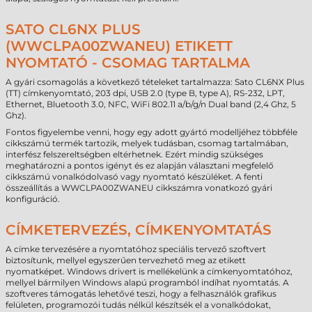
SATO CL6NX PLUS
(WWCLPA00ZWANEU) ETIKETT
NYOMTATÓ - CSOMAG TARTALMA
A gyári csomagolás a következő tételeket tartalmazza: Sato CL6NX Plus
(TT) címkenyomtató, 203 dpi, USB 2.0 (type B, type A), RS-232, LPT,
Ethernet, Bluetooth 3.0, NFC, WiFi 802.11 a/b/g/n Dual band (2,4 Ghz, 5
Ghz).
Fontos figyelembe venni, hogy egy adott gyártó modelljéhez többféle
cikkszámú termék tartozik, melyek tudásban, csomag tartalmában,
interfész felszereltségben eltérhetnek. Ezért mindig szükséges
meghatározni a pontos igényt és ez alapján választani megfelelő
cikkszámú vonalkódolvasó vagy nyomtató készüléket. A fenti
összeállítás a WWCLPA00ZWANEU cikkszámra vonatkozó gyári
konfiguráció.
CÍMKETERVEZÉS, CÍMKENYOMTATÁS
A címke tervezésére a nyomtatóhoz speciális tervező szoftvert
biztosítunk, mellyel egyszerűen tervezhető meg az etikett
nyomatképet. Windows drivert is mellékelünk a címkenyomtatóhoz,
mellyel bármilyen Windows alapú programból indíhat nyomtatás. A
szoftveres támogatás lehetővé teszi, hogy a felhasználók grafikus
felületen, programozói tudás nélkül készítsék el a vonalkódokat,