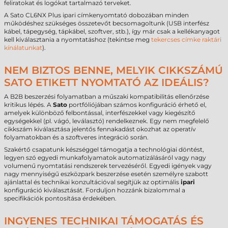
feliratokat és logókat tartalmazó terveket.
A Sato CL6NX Plus ipari címkenyomtató dobozában minden
működéshez szükséges összetevőt becsomagoltunk (USB interfész
kábel, tápegység, tápkábel, szoftver, stb.), így már csak a kellékanyagot
kell kiválasztania a nyomtatáshoz (tekintse meg
tekercses címke raktári
kínálatunkat
).
NEM BIZTOS BENNE, MELYIK CIKKSZÁMÚ
SATO ETIKETT NYOMTATÓ AZ IDEÁLIS?
A B2B beszerzési folyamatban a műszaki kompatibilitás ellenőrzése
kritikus lépés. A
Sato
portfóliójában számos konfiguráció érhető el,
amelyek különböző felbontással, interfészekkel vagy kiegészítő
egységekkel (pl. vágó, leválasztó) rendelkeznek. Egy nem megfelelő
cikkszám kiválasztása jelentős fennakadást okozhat az operatív
folyamatokban és a szoftveres integráció során.
Szakértő csapatunk készséggel támogatja a technológiai döntést,
legyen szó egyedi munkafolyamatok automatizálásáról vagy nagy
volumenű nyomtatási rendszerek tervezéséről. Egyedi igények vagy
nagy mennyiségű eszközpark beszerzése esetén személyre szabott
ajánlattal és technikai konzultációval segítjük az optimális
ipari
konfiguráció kiválasztását. Forduljon hozzánk bizalommal a
specifikációk pontosítása érdekében.
INGYENES TECHNIKAI TÁMOGATÁS ÉS