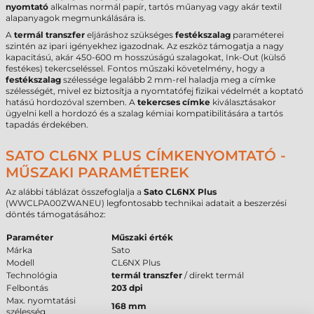
nyomtató
alkalmas normál papír, tartós műanyag vagy akár textil
alapanyagok megmunkálására is.
A
termál transzfer
eljáráshoz szükséges
festékszalag
paraméterei
szintén az ipari igényekhez igazodnak. Az eszköz támogatja a nagy
kapacitású, akár 450-600 m hosszúságú szalagokat, Ink-Out (külső
festékes) tekercseléssel. Fontos műszaki követelmény, hogy a
festékszalag
szélessége legalább 2 mm-rel haladja meg a címke
szélességét, mivel ez biztosítja a nyomtatófej fizikai védelmét a koptató
hatású hordozóval szemben. A
tekercses címke
kiválasztásakor
ügyelni kell a hordozó és a szalag kémiai kompatibilitására a tartós
tapadás érdekében.
SATO CL6NX PLUS CÍMKENYOMTATÓ -
MŰSZAKI PARAMÉTEREK
Az alábbi táblázat összefoglalja a
Sato CL6NX Plus
(WWCLPA00ZWANEU) legfontosabb technikai adatait a beszerzési
döntés támogatásához:
Paraméter
Műszaki érték
Márka
Sato
Modell
CL6NX Plus
Technológia
termál transzfer
/ direkt termál
Felbontás
203 dpi
Max. nyomtatási
168 mm
szélesség