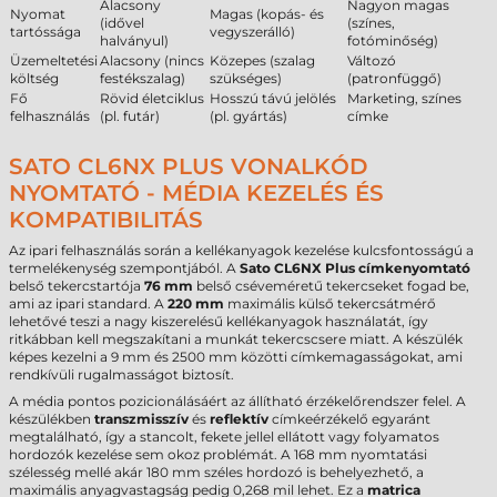
Alacsony
Nagyon magas
Nyomat
Magas (kopás- és
(idővel
(színes,
tartóssága
vegyszerálló)
halványul)
fotóminőség)
Üzemeltetési
Alacsony (nincs
Közepes (szalag
Változó
költség
festékszalag)
szükséges)
(patronfüggő)
Fő
Rövid életciklus
Hosszú távú jelölés
Marketing, színes
felhasználás
(pl. futár)
(pl. gyártás)
címke
SATO CL6NX PLUS VONALKÓD
NYOMTATÓ - MÉDIA KEZELÉS ÉS
KOMPATIBILITÁS
Az ipari felhasználás során a kellékanyagok kezelése kulcsfontosságú a
termelékenység szempontjából. A
Sato CL6NX Plus címkenyomtató
belső tekercstartója
76 mm
belső cséveméretű tekercseket fogad be,
ami az ipari standard. A
220 mm
maximális külső tekercsátmérő
lehetővé teszi a nagy kiszerelésű kellékanyagok használatát, így
ritkábban kell megszakítani a munkát tekercscsere miatt. A készülék
képes kezelni a 9 mm és 2500 mm közötti címkemagasságokat, ami
rendkívüli rugalmasságot biztosít.
A média pontos pozicionálásáért az állítható érzékelőrendszer felel. A
készülékben
transzmisszív
és
reflektív
címkeérzékelő egyaránt
megtalálható, így a stancolt, fekete jellel ellátott vagy folyamatos
hordozók kezelése sem okoz problémát. A 168 mm nyomtatási
szélesség mellé akár 180 mm széles hordozó is behelyezhető, a
maximális anyagvastagság pedig 0,268 mil lehet. Ez a
matrica