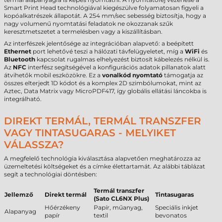
Smart Print Head technológiával kiegészülve folyamatosan figyeli a
kopóalkatrészek állapotát. A 254 mm/sec sebesség biztosítja, hogy a
nagy volumenű nyomtatási feladatok ne okozzanak szűk
keresztmetszetet a termelésben vagy a kiszállításban.
Az interfészek jelentősége az integrációban alapvető: a beépített
Ethernet
port lehetővé teszi a hálózati távfelügyeletet, míg a
WiFi
és
Bluetooth
kapcsolat rugalmas elhelyezést biztosít kábelezés nélkül is.
Az
NFC
interfész segítségével a konfigurációs adatok pillanatok alatt
átvihetők mobil eszközökre. Ez a
vonalkód nyomtató
támogatja az
összes elterjedt 1D kódot és a komplex 2D szimbólumokat, mint az
Aztec, Data Matrix vagy MicroPDF417, így globális ellátási láncokba is
integrálható.
DIREKT TERMÁL, TERMÁL TRANSZFER
VAGY TINTASUGARAS - MELYIKET
VÁLASSZA?
A megfelelő technológia kiválasztása alapvetően meghatározza az
üzemeltetési költségeket és a címke élettartamát. Az alábbi táblázat
segít a technológiai döntésben:
Termál transzfer
Jellemző
Direkt termál
Tintasugaras
(Sato CL6NX Plus)
Hőérzékeny
Papír, műanyag,
Speciális inkjet
Alapanyag
papír
textil
bevonatos