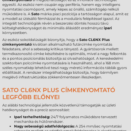
egyesíti. Az eszköz nem csupán egy periféria, hanem egy intelligens
nyomtatási csomópont, amely képes az önálló, számítógép nélküli
működésre is. A
Sato
márka piaci pozíciója a tartósságon alapul, amit ez
a modell az ütésálló fémházzal és a moduláris felépítéssel igazol. Az
integrált technológiák révén a beszerzési döntés hosszú távú
költséghatékonyságot és minimális állásidőt eredményez
ipari
környezetben.
Az eszköz sokoldalúságát bizonyítja, hogy a
Sato CL6NX Plus
címkenyomtató
kiválóan alkalmazható futárcímke nyomtatás
feladataira, ahol a sebesség kritikus tényező. A gyártósorok mellett
termékazonosító címke készítésére is optimális, mivel a nagy felbontás
és a pontos pozicionálás biztosítja az olvashatóságot. A kereskedelmi
szektorban polccímke nyomtatására is használható, ahol a 168 mm
széles nyomatkép lehetővé teszi nagy méretű információs táblák gyors
előállítását. A rendszer integrálhatósága biztosítja, hogy bármilyen
meglévő infrastruktúrába zökkenőmentesen illeszkedjen.
SATO CL6NX PLUS CÍMKENYOMTATÓ
LEGFŐBB ELŐNYEI
Az alábbi technológiai jellemzők közvetlenül támogatják az üzleti
hatékonyságot és a precíz azonosítást:
Ipari terhelhetőség:
24/7 folyamatos működésre tervezett
mechanika és hűtőrendszer.
Nagy sebességű adatfeldolgozás:
A 254 mm/sec nyomtatási
sebesség mellett az adatfolyamok feldolgozása is akadásmentes.