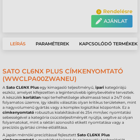
Rendelésre
AJÁNLAT
LEÍRÁS
PARAMÉTEREK
KAPCSOLÓDÓ TERMÉKEK
SATO CL6NX PLUS CÍMKENYOMTATÓ
(WWCLPA00ZWANEU)
A
Sato CL6NX Plus
egy kimagasló teljesítményű,
ipari
kategóriájú
eszköz, amelyet kifejezetten a legintenzívebb igénybevételre terveztek.
A készülék
korlátlan
napi terhelhetősége alkalmassá teszi a 24/7 órás
folyamatos üzemre, így ideális választás olyan kritikus területeken, mint
a nagyvolumenű gyártás vagy a komplex logisztikai központok. Ez a
címkenyomtató
robusztus kialakításával és 254 mm/sec nyomtatási
sebességével a kategória csúcsteljesítményét nyújtja, segítve az olyan
folyamatokat, mint a raktári azonosító etikett nyomtatása vagy a
precíziós gyártási címke előállítása.
A japán mérnöki precizitással fejlesztett
Sato CL6NX Plus
címkenyomtató
a megbízhatóságot és az innovatív technológiát