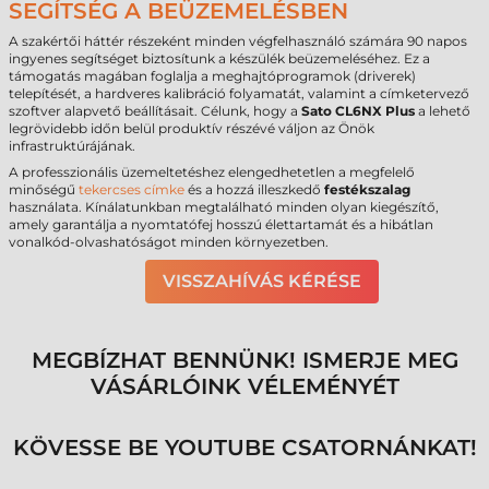
SEGÍTSÉG A BEÜZEMELÉSBEN
A szakértői háttér részeként minden végfelhasználó számára 90 napos
ingyenes segítséget biztosítunk a készülék beüzemeléséhez. Ez a
támogatás magában foglalja a meghajtóprogramok (driverek)
telepítését, a hardveres kalibráció folyamatát, valamint a címketervező
szoftver alapvető beállításait. Célunk, hogy a
Sato CL6NX Plus
a lehető
legrövidebb időn belül produktív részévé váljon az Önök
infrastruktúrájának.
A professzionális üzemeltetéshez elengedhetetlen a megfelelő
minőségű
tekercses címke
és a hozzá illeszkedő
festékszalag
használata. Kínálatunkban megtalálható minden olyan kiegészítő,
amely garantálja a nyomtatófej hosszú élettartamát és a hibátlan
vonalkód-olvashatóságot minden környezetben.
VISSZAHÍVÁS KÉRÉSE
MEGBÍZHAT BENNÜNK! ISMERJE MEG
VÁSÁRLÓINK VÉLEMÉNYÉT
KÖVESSE BE YOUTUBE CSATORNÁNKAT!