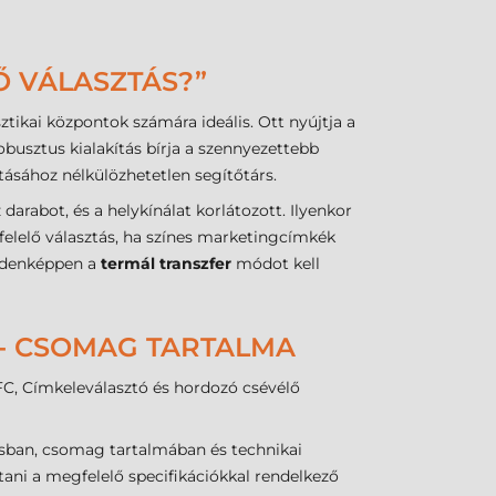
Ő VÁLASZTÁS?”
ztikai központok számára ideális. Ott nyújtja a
usztus kialakítás bírja a szennyezettebb
tásához nélkülözhetetlen segítőtárs.
rabot, és a helykínálat korlátozott. Ilyenkor
elelő választás, ha színes marketingcímkék
indenképpen a
termál transzfer
módot kell
 - CSOMAG TARTALMA
NFC, Címkeleválasztó és hordozó csévélő
ásban, csomag tartalmában és technikai
tani a megfelelő specifikációkkal rendelkező