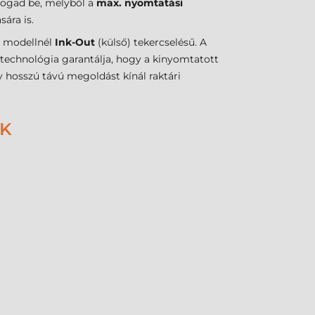
 fogad be, melyből a
max. nyomtatási
ára is.
a modellnél
Ink-Out
(külső) tekercselésű. A
 technológia garantálja, hogy a kinyomtatott
y hosszú távú megoldást kínál raktári
EK