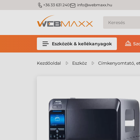
m_phone
m_email
+36 33 631 240
info@webmaxx.hu
Eszközök & kellékanyagok
Sz
Kezdőoldal
Eszköz
Címkenyomtató, et