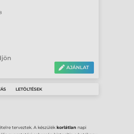
8
djön
AJÁNLAT
TÁS
LETÖLTÉSEK
telre terveztek. A készülék
korlátlan
napi