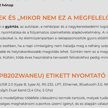
2 hónap
EK ÉS „MIKOR NEM EZ A MEGFELEL
n a
gyártás
, az autóipar, a nehézipar és a nagykereskedelmi logis
 nyomtatása és a folyamatos üzemeltetés alapkövetelmény. A rob
sokat is. Az élelmiszeriparban a raklapazonosítók gyors előállí
 esetben, ha a napi címkeigény nem haladja meg a néhány száz da
yabb és helytakarékosabb megoldás lehet. Szintén nem ez a megf
z. Kültéri, több éves használatra tervezett feliratokhoz pedig m
PB20ZWANEU) ETIKETT NYOMTATÓ
SB 2.0 (type B, type A), RS-232, LPT, Ethernet, Bluetooth 3.0, 
/b/g/n Dual band (2,4 Ghz, 5 Ghz)
tó modelljéhez többféle cikkszámú termék tartozik, melyek tud
kséges meghatározni a pontos üzemi igényt, és ez alapján válasz