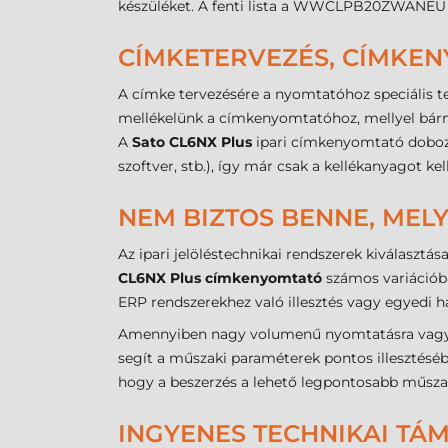
készüléket. A fenti lista a WWCLPB20ZWANEU 
CÍMKETERVEZÉS, CÍMKE
A címke tervezésére a nyomtatóhoz speciális te
mellékelünk a címkenyomtatóhoz, mellyel bár
A
Sato CL6NX Plus
ipari címkenyomtató doboz
szoftver, stb.), így már csak a kellékanyagot k
NEM BIZTOS BENNE, MELY
Az ipari jelöléstechnikai rendszerek kiválaszt
CL6NX Plus címkenyomtató
számos variációba
ERP rendszerekhez való illesztés vagy egyedi há
Amennyiben nagy volumenű nyomtatásra vagy sp
segít a műszaki paraméterek pontos illesztésé
hogy a beszerzés a lehető legpontosabb műszak
INGYENES TECHNIKAI TÁ