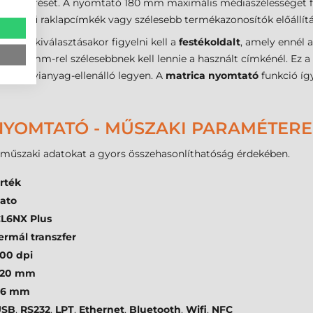
cíz felismerését. A nyomtató 180 mm maximális médiaszélességet
méretű raklapcímkék vagy szélesebb termékazonosítók előállítás
szalag
kiválasztásakor figyelni kell a
festékoldalt
, amely ennél 
bb 2 mm-rel szélesebbnek kell lennie a használt címkénél. Ez a
 és vegyianyag-ellenálló legyen. A
matrica nyomtató
funkció íg
NYOMTATÓ - MŰSZAKI PARAMÉTER
b műszaki adatokat a gyors összehasonlíthatóság érdekében.
rték
ato
L6NX Plus
ermál transzfer
00 dpi
220 mm
76 mm
USB
,
RS232
,
LPT
,
Ethernet
,
Bluetooth
,
Wifi
,
NFC