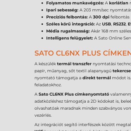
Folyamatos munkavégzés:
A
korlátlan
n
Ipari sebesség:
A 203 mm/sec nyomtatási
Precíziós felbontás:
A
300 dpi
felbontás 
Széles körű integráció:
Az
USB
,
RS232
,
E
Média rugalmasság:
Akár 168 mm széle
Intelligens felügyelet:
A Sato Online Serv
SATO CL6NX PLUS CÍMKE
A készülék
termál transzfer
nyomtatási technoló
papír, műanyag, sőt textil alapanyagú
tekercs
nyomtató támogatja a
direkt termál
módot is.
feladatokhoz.
A
Sato CL6NX Plus címkenyomtató
valamennyi
adatközléshez támogatja a 2D kódokat is, beleé
olvashatóak maradnak minden szabványos vonalk
vezérlés.
Az integrációt segítő interfészek között megta