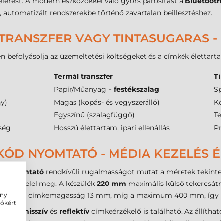
i elérést. A modern eszközökkel való gyors párosítást a
Bluetoot
automatizált rendszerekbe történő zavartalan beillesztéshez.
TRANSZFER VAGY TINTASUGARAS -
n befolyásolja az üzemeltetési költségeket és a címkék élettart
Termál transzfer
T
Papír/Műanyag +
festékszalag
Sp
ny)
Magas (kopás- és vegyszerálló)
Kö
Egyszínű (szalagfüggő)
Te
tség
Hosszú élettartam, ipari ellenállás
P
KÓD NYOMTATÓ - MÉDIA KEZELÉS É
mkenyomtató
rendkívüli rugalmasságot mutat a méretek tekintet
ardnak felel meg. A készülék
220 mm
maximális külső tekercsátm
 kezelhető címkemagasság 13 mm, míg a maximum 400 mm, így a
ény
iókért
transzmisszív
és
reflektív
címkeérzékelő is található. Az állíthat