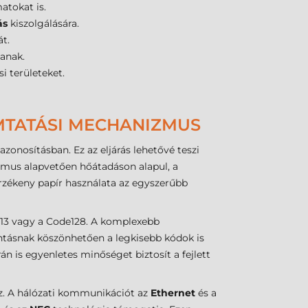
tokat is.
ás
kiszolgálására.
t.
tanak.
i területeket.
MTATÁSI MECHANIZMUS
onosításban. Ez az eljárás lehetővé teszi
us alapvetően hőátadáson alapul, a
rzékeny papír használata az egyszerűbb
N13 vagy a Code128. A komplexebb
ntásnak köszönhetően a legkisebb kódok is
 is egyenletes minőséget biztosít a fejlett
z. A hálózati kommunikációt az
Ethernet
és a