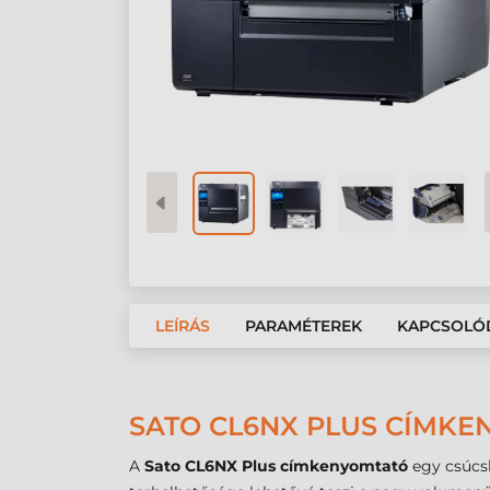
LEÍRÁS
PARAMÉTEREK
KAPCSOLÓ
SATO CL6NX PLUS CÍMK
A
Sato CL6NX Plus címkenyomtató
egy csúcs