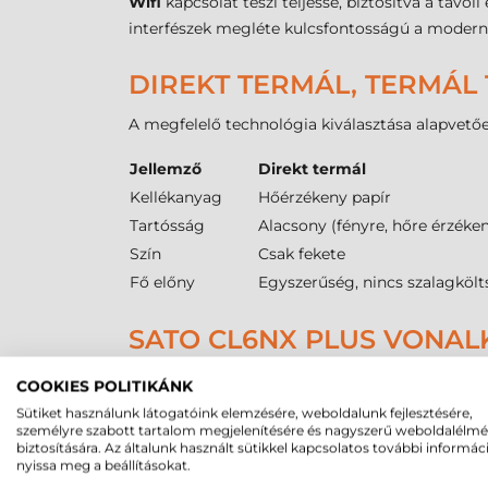
Wifi
kapcsolat teszi teljessé, biztosítva a távol
interfészek megléte kulcsfontosságú a modern, 
DIREKT TERMÁL, TERMÁL 
A megfelelő technológia kiválasztása alapvetőe
Jellemző
Direkt termál
Kellékanyag
Hőérzékeny papír
Tartósság
Alacsony (fényre, hőre érzéke
Szín
Csak fekete
Fő előny
Egyszerűség, nincs szalagköl
SATO CL6NX PLUS VONAL
A média kezelése során a
Sato CL6NX Plus cí
COOKIES POLITIKÁNK
átmérőjű magokra fókuszál, ami az ipari stand
Sütiket használunk látogatóink elemzésére, weboldalunk fejlesztésére,
kellékanyag-csere gyakoriságát. A minimális
személyre szabott tartalom megjelenítésére és nagyszerű weboldalélm
biztosítására. Az általunk használt sütikkel kapcsolatos további informác
A pontos pozicionálás érdekében az eszközben
nyissa meg a beállításokat.