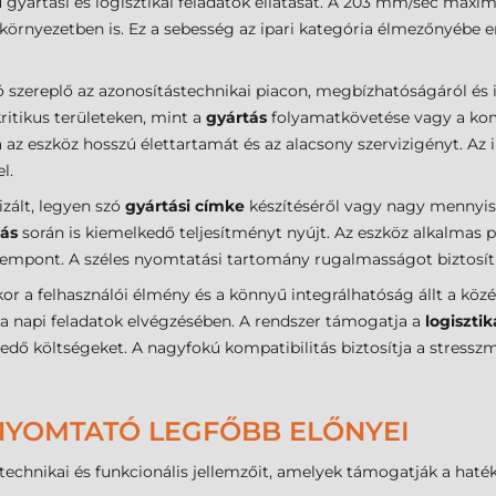
gyártási és logisztikai feladatok ellátását. A 203 mm/sec maxim
nyezetben is. Ez a sebesség az ipari kategória élmezőnyébe eme
zereplő az azonosítástechnikai piacon, megbízhatóságáról és i
ritikus területeken, mint a
gyártás
folyamatkövetése vagy a k
 az eszköz hosszú élettartamát és az alacsony szervizigényt. Az
l.
izált, legyen szó
gyártási címke
készítéséről vagy nagy mennyi
ás
során is kiemelkedő teljesítményt nyújt. Az eszköz alkalmas 
zempont. A széles nyomtatási tartomány rugalmasságot biztosít 
or a felhasználói élmény és a könnyű integrálhatóság állt a közép
t a napi feladatok elvégzésében. A rendszer támogatja a
logisztik
dő költségeket. A nagyfokú kompatibilitás biztosítja a stresszm
NYOMTATÓ LEGFŐBB ELŐNYEI
 technikai és funkcionális jellemzőit, amelyek támogatják a ha