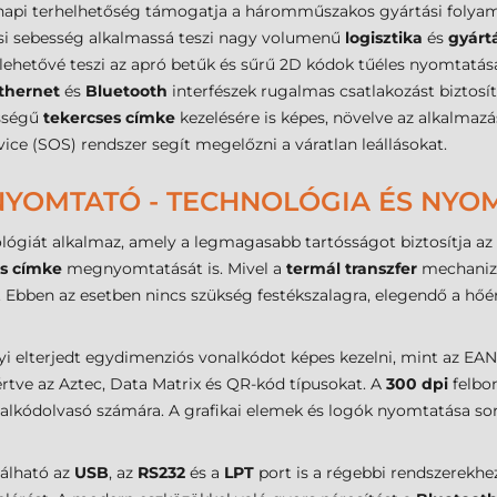
api terhelhetőség támogatja a háromműszakos gyártási folyama
 sebesség alkalmassá teszi nagy volumenű
logisztika
és
gyárt
lehetővé teszi az apró betűk és sűrű 2D kódok tűéles nyomtatásá
thernet
és
Bluetooth
interfészek rugalmas csatlakozást biztosí
sségű
tekercses címke
kezelésére is képes, növelve az alkalmazás
ice (SOS) rendszer segít megelőzni a váratlan leállásokat.
NYOMTATÓ - TECHNOLÓGIA ÉS NYO
giát alkalmaz, amely a legmagasabb tartósságot biztosítja az az
es címke
megnyomtatását is. Mivel a
termál transzfer
mechanizm
 Ebben az esetben nincs szükség festékszalagra, elegendő a hőé
 elterjedt egydimenziós vonalkódot képes kezelni, mint az EA
rtve az Aztec, Data Matrix és QR-kód típusokat. A
300 dpi
felbo
ódolvasó számára. A grafikai elemek és logók nyomtatása során
lálható az
USB
, az
RS232
és a
LPT
port is a régebbi rendszerekhe