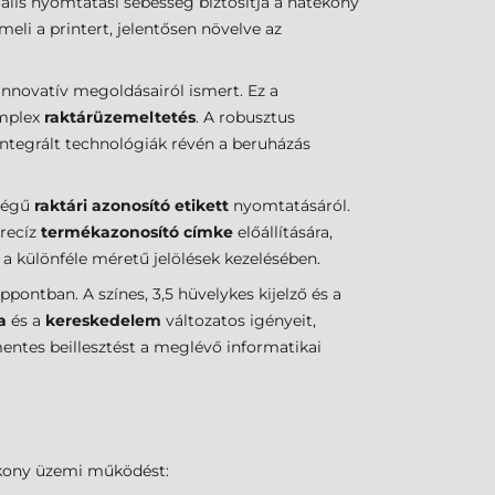
ális nyomtatási sebesség biztosítja a hatékony
li a printert, jelentősen növelve az
nnovatív megoldásairól ismert. Ez a
omplex
raktárüzemeltetés
. A robusztus
 integrált technológiák révén a beruházás
ségű
raktári azonosító etikett
nyomtatásáról.
precíz
termékazonosító címke
előállítására,
a különféle méretű jelölések kezelésében.
pontban. A színes, 3,5 hüvelykes kijelző és a
a
és a
kereskedelem
változatos igényeit,
entes beillesztést a meglévő informatikai
tékony üzemi működést: