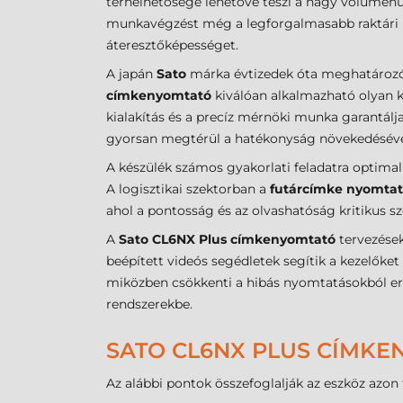
terhelhetősége lehetővé teszi a nagy volumenű 
munkavégzést még a legforgalmasabb raktári kör
áteresztőképességet.
A japán
Sato
márka évtizedek óta meghatározó s
címkenyomtató
kiválóan alkalmazható olyan k
kialakítás és a precíz mérnöki munka garantálja
gyorsan megtérül a hatékonyság növekedéséve
A készülék számos gyakorlati feladatra optimal
A logisztikai szektorban a
futárcímke nyomtat
ahol a pontosság és az olvashatóság kritikus s
A
Sato CL6NX Plus címkenyomtató
tervezések
beépített videós segédletek segítik a kezelőke
miközben csökkenti a hibás nyomtatásokból ere
rendszerekbe.
SATO CL6NX PLUS CÍMKE
Az alábbi pontok összefoglalják az eszköz azon