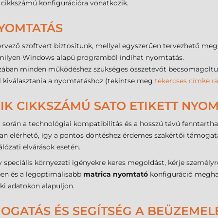
cikkszámú konfigurációra vonatkozik.
NYOMTATÁS
rvező szoftvert biztosítunk, mellyel egyszerűen tervezhető meg
milyen Windows alapú programból indíhat nyomtatás.
ában minden működéshez szükséges összetevőt becsomagoltunk 
ell kiválasztania a nyomtatáshoz (tekintse meg
tekercses címke ra
IK CIKKSZÁMÚ SATO ETIKETT NYOM
ása során a technológiai kompatibilitás és a hosszú távú fenntar
n elérhető, így a pontos döntéshez érdemes szakértői támogatá
lózati elvárások esetén.
eciális környezeti igényekre keres megoldást, kérje személyre
ben és a legoptimálisabb
matrica nyomtató
konfiguráció meghat
i adatokon alapuljon.
MOGATÁS ÉS SEGÍTSÉG A BEÜZEME