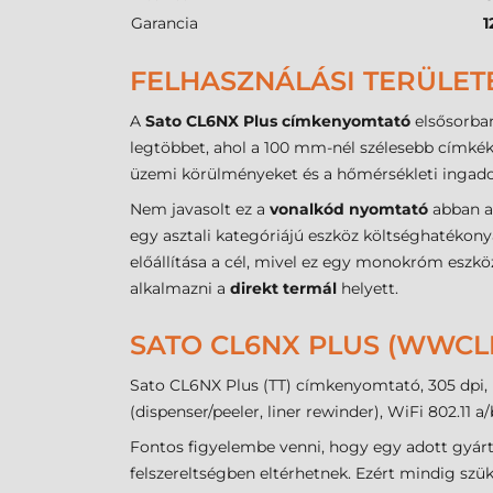
Garancia
1
FELHASZNÁLÁSI TERÜLET
A
Sato CL6NX Plus címkenyomtató
elsősorba
legtöbbet, ahol a 100 mm-nél szélesebb címkék
üzemi körülményeket és a hőmérsékleti ingadozá
Nem javasolt ez a
vonalkód nyomtató
abban az
egy asztali kategóriájú eszköz költséghatékon
előállítása a cél, mivel ez egy monokróm eszkö
alkalmazni a
direkt termál
helyett.
SATO CL6NX PLUS (WWCL
Sato CL6NX Plus (TT) címkenyomtató, 305 dpi, U
(dispenser/peeler, liner rewinder), WiFi 802.11 a
Fontos figyelembe venni, hogy egy adott gyár
felszereltségben eltérhetnek. Ezért mindig szü