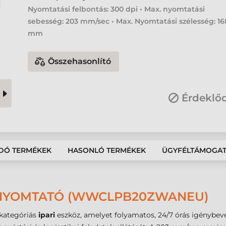
Nyomtatási felbontás: 300 dpi • Max. nyomtatási
sebesség: 203 mm/sec • Max. Nyomtatási szélesség: 16
mm
Összehasonlító
Érdeklő
DÓ TERMÉKEK
HASONLÓ TERMÉKEK
ÜGYFÉLTÁMOGA
ENYOMTATÓ (WWCLPB20ZWANEU)
kategóriás
ipari
eszköz, amelyet folyamatos, 24/7 órás igénybevé