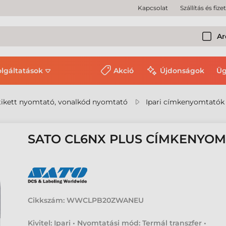
Kapcsolat
Szállítás és fize
Ar
olgáltatások
Akció
Újdonságok
Üg
ikett nyomtató, vonalkód nyomtató
Ipari címkenyomtatók
SATO CL6NX PLUS CÍMKENYO
Cikkszám:
WWCLPB20ZWANEU
Kivitel: Ipari • Nyomtatási mód: Termál transzfer •