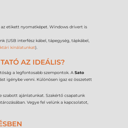
 az etikett nyomatképet. Windows drivert is
(USB interfész kábel, tápegység, tápkábel,
ktári kínálatunkat
).
TATÓ AZ IDEÁLIS?
thatóság a legfontosabb szempontok. A
Sato
st igénybe venni. Különösen igaz ez összetett
 szabott ajánlatunkat. Szakértő csapatunk
ározásában. Vegye fel velünk a kapcsolatot,
LÉSBEN