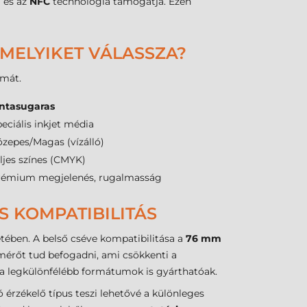
h
és az
NFC
technológia támogatja. Ezen
 MELYIKET VÁLASSZA?
amát.
intasugaras
eciális inkjet média
zepes/Magas (vízálló)
ljes színes (CMYK)
rémium megjelenés, rugalmasság
S KOMPATIBILITÁS
ében. A belső cséve kompatibilitása a
76 mm
érőt tud befogadni, ami csökkenti a
 legkülönfélébb formátumok is gyárthatóak.
ó érzékelő típus teszi lehetővé a különleges