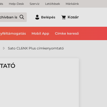
tés
Help-Desk
Szerviz
Letöltések
Márkáink
Kosár
chívban is
Belépés
yféltámogatás
Mobil App
Címke kereső
Sato CL6NX Plus címkenyomtató
MTATÓ