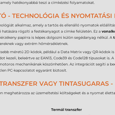
amely hatékonyabbá teszi a címkézési folyamatokat.
Ó - TECHNOLÓGIA ÉS NYOMTATÁS
ológiát alkalmaz, amely a tartós és ellenálló nyomatok előállításá
 hatására rögzíti a festékanyagot a címke felületén. Ez a
vonalk
őérzékeny papírra is képes dolgozni külön segédanyag nélkül. A
yszereknek vagy extrém hőmérsékletnek.
kisebb méretű 2D kódok, például a Data Matrix vagy QR-kódok is
 kezeli, beleértve az EAN13, Code39 és Code128 típusokat is. A
motoros mechanikának köszönhetően. Az integrációt segíti a be
len PC-kapcsolatot egyaránt biztosít.
TRANSZFER VAGY TINTASUGARAS -
n meghatározza az üzemeltetési költségeket és a nyomat élettar
Termál transzfer