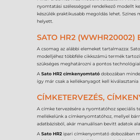
nyomtatási szélességgel rendelkező modellt ker
készülék praktikusabb megoldás lehet. Színes 
helyett.
SATO HR2 (WWHR20002) 
A csomag az alábbi elemeket tartalmazza: Sato 
modelljéhez többféle cikkszámú termék tartozi
szükséges meghatározni a pontos technológiai i
A
Sato HR2 címkenyomtató
dobozában minden 
így már csak a kellékanyagot kell kiválasztan
CÍMKETERVEZÉS, CÍMKE
A címke tervezésére a nyomtatóhoz speciális te
mellékelünk a címkenyomtatóhoz, mellyel bármi
adatbázisból, akár manuálisan bevitt adatok al
A
Sato HR2
ipari címkenyomtató dobozában min