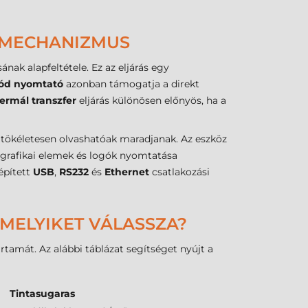
I MECHANIZMUS
nak alapfeltétele. Ez az eljárás egy
ód nyomtató
azonban támogatja a direkt
termál transzfer
eljárás különösen előnyös, ha a
 tökéletesen olvashatóak maradjanak. Az eszköz
 grafikai elemek és logók nyomtatása
épített
USB
,
RS232
és
Ethernet
csatlakozási
 MELYIKET VÁLASSZA?
tamát. Az alábbi táblázat segítséget nyújt a
Tintasugaras