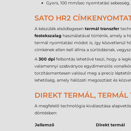
Gyors, 100 mm/sec nyomtatási sebesség, 
SATO HR2 CÍMKENYOMTAT
A készülék elsődlegesen
termál transzfer
techn
festekszalag
használatával történik, amely a hő
termál nyomtatási módot is, így közvetlenül h
címkének ellen kell állnia a súrlódásnak, veg
A
300 dpi
felbontás lehetővé teszi, hogy a leg
valamennyi szabványos egydimenziós vonalkódot
torzításmentesen valósul meg a precíz léptető
lehetőség, amely hálózati megosztást és közvet
DIREKT TERMÁL, TERMÁL 
A megfelelő technológia kiválasztása alapvetőe
döntésben:
Jellemző
Direkt termál