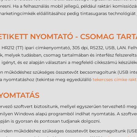
esni. Ha a felhasználás mobil jellegű, például raktári komissióz
marketingcímkék előállításához pedig tintasugaras technológiát 
ETIKETT NYOMTATÓ - CSOMAG TAR
HR212 (TT) ipari címkenyomtató, 305 dpi, RS232, USB, LAN. Felh
k, melyek tudásban, csomag tartalmában és interfész felszerelt
gényt, és ez alapján választani a megfelelő cikkszámú készüléke
működéshez szükséges összetevőt becsomagoltunk (USB interfész
ia a nyomtatáshoz (tekintse meg egyedülálló
tekercses címke rakt
NYOMTATÁS
rvező szoftvert biztosítunk, mellyel egyszerűen tervezhető meg
lyen Windows alapú programból indíhat nyomtatás. A szoftveres
apján is gyorsan és pontosan tudjanak dolgozni.
den működéshez szükséges összetevőt becsomagoltunk (USB inte