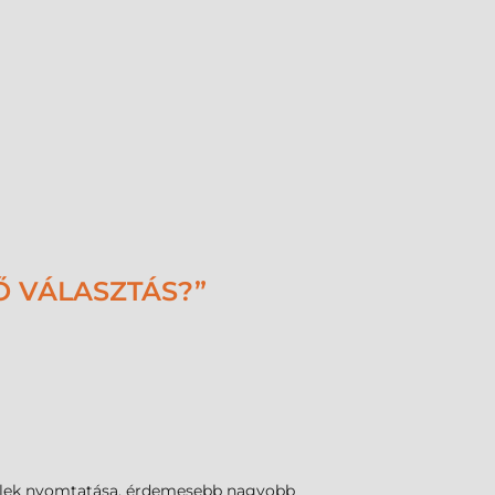
Ő VÁLASZTÁS?”
evelek nyomtatása, érdemesebb nagyobb