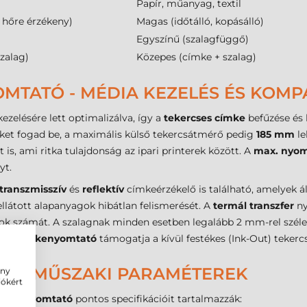
Papír, műanyag, textil
, hőre érzékeny)
Magas (időtálló, kopásálló)
Egyszínű (szalagfüggő)
zalag)
Közepes (címke + szalag)
MTATÓ - MÉDIA KEZELÉS ÉS KOMPA
ezelésére lett optimalizálva, így a
tekercses címke
befűzése és 
ket fogad be, a maximális külső tekercsátmérő pedig
185 mm
le
 ami ritka tulajdonság az ipari printerek között. A
max. nyom
yt.
transzmisszív
és
reflektív
címkeérzékelő is található, amelyek áll
 ellátott alapanyagok hibátlan felismerését. A
termál transzfer
ny
ások számát. A szalagnak minden esetben legalább 2 mm-rel szél
HR2 címkenyomtató
támogatja a kívül festékes (Ink-Out) tekerc
TÓ - MŰSZAKI PARAMÉTEREK
ény
iókért
ikett nyomtató
pontos specifikációit tartalmazzák: