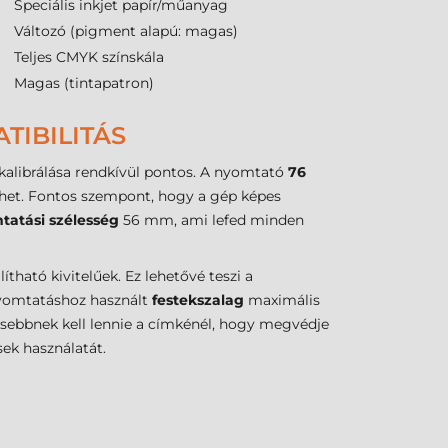
Speciális inkjet papír/műanyag
Változó (pigment alapú: magas)
Teljes CMYK színskála
Magas (tintapatron)
TIBILITÁS
kalibrálása rendkívül pontos. A nyomtató
76
het. Fontos szempont, hogy a gép képes
tatási szélesség
56 mm, ami lefed minden
ítható kivitelűek. Ez lehetővé teszi a
omtatáshoz használt
festekszalag
maximális
esebbnek kell lennie a címkénél, hogy megvédje
sek használatát.