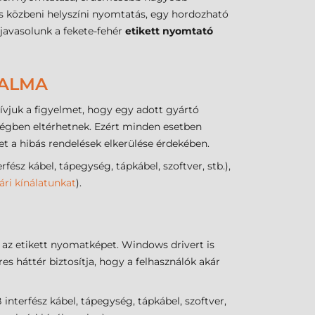
ás közbeni helyszíni nyomtatás, egy hordozható
javasolunk a fekete-fehér
etikett nyomtató
TALMA
ívjuk a figyelmet, hogy egy adott gyártó
ségben eltérhetnek. Ezért minden esetben
t a hibás rendelések elkerülése érdekében.
 kábel, tápegység, tápkábel, szoftver, stb.),
ári kínálatunkat
).
 az etikett nyomatképet. Windows drivert is
 háttér biztosítja, hogy a felhasználók akár
rfész kábel, tápegység, tápkábel, szoftver,