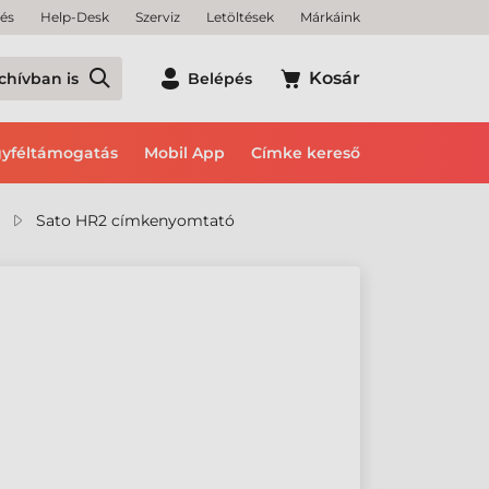
tés
Help-Desk
Szerviz
Letöltések
Márkáink
Kosár
chívban is
Belépés
yféltámogatás
Mobil App
Címke kereső
Sato HR2 címkenyomtató