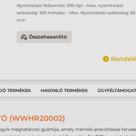
Nyomtatási felbontás: 300 dpi • Max. nyomtatási
sebesség: 100 mm/sec • Max. Nyomtatási szélesség: 56
mm
Összehasonlító
Rendelé
DÓ TERMÉKEK
HASONLÓ TERMÉKEK
ÜGYFÉLTÁMOGA
TÓ (WWHR20002)
gyik meghatározó gyártója, amely mérnöki precizitással terveze