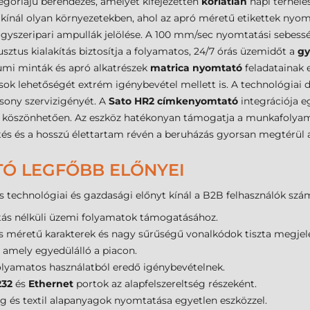
egóriájú berendezés, amelyet kifejezetten
korlátlan
napi terhelés
ást kínál olyan környezetekben, ahol az apró méretű etikettek ny
yógyszeripari ampullák jelölése. A 100 mm/sec nyomtatási sebes
ztus kialakítás biztosítja a folyamatos, 24/7 órás üzemidőt a
gy
iumi minták és apró alkatrészek
matrica nyomtató
feladatainak e
ok lehetőségét extrém igénybevétel mellett is. A technológiai
sony szervizigényét. A
Sato HR2 címkenyomtató
integrációja e
ak köszönhetően. Az eszköz hatékonyan támogatja a munkafolyam
s és a hosszú élettartam révén a beruházás gyorsan megtérül 
Ó LEGFŐBB ELŐNYEI
 technológiai és gazdasági előnyt kínál a B2B felhasználók szá
tás nélküli üzemi folyamatok támogatásához.
is méretű karakterek és nagy sűrűségű vonalkódok tiszta megjel
 amely egyedülálló a piacon.
 folyamatos használatból eredő igénybevételnek.
232
és
Ethernet
portok az alapfelszereltség részeként.
g és textil alapanyagok nyomtatása egyetlen eszközzel.