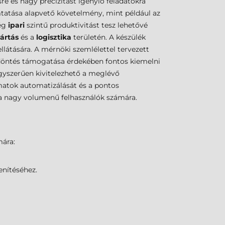
re és nagy precizitást igénylő feladatokra
omtatása alapvető követelmény, mint például az
ség
ipari
szintű produktivitást tesz lehetővé
ártás
és a
logisztika
területén. A készülék
llátására. A mérnöki szemlélettel tervezett
 döntés támogatása érdekében fontos kiemelni
gyszerűen kivitelezhető a meglévő
atok automatizálását és a pontos
a nagy volumenű felhasználók számára.
mára:
enítéséhez.