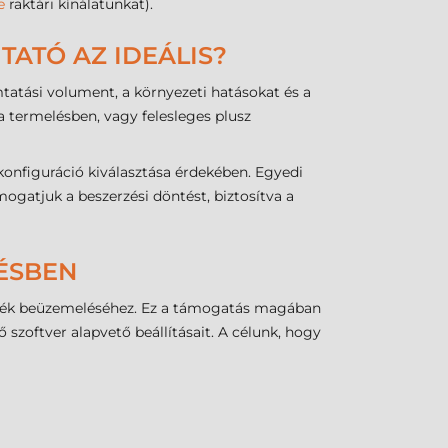
e
raktári kínálatunkat).
TATÓ AZ IDEÁLIS?
tatási volument, a környezeti hatásokat és a
 termelésben, vagy felesleges plusz
konfiguráció kiválasztása érdekében. Egyedi
gatjuk a beszerzési döntést, biztosítva a
LÉSBEN
zülék beüzemeléséhez. Ez a támogatás magában
 szoftver alapvető beállításait. A célunk, hogy