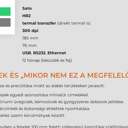
Sato
HR2
termál transzfer
(direkt termál is)
300 dpi
185 mm
76 mm
USB
,
RS232
,
Ethernet
12 hónap (készülék és fej)
EK ÉS „MIKOR NEM EZ A MEGFELEL
e és precizitása miatt az alábbi területeken javasolt:
pek egyedi azonosítása miniatűr címkékkel.
riumi üvegcsék, kémcsövek és gyógyszeres dobozok jelölése.
árcímkék és biztonsági etikettek nyomtatása.
ehéz üzemi körülmények között.
ben a feladat 100 mm feletti szélességű logisztikai szállítól