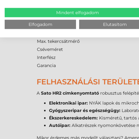
Márka
Mindent elfogadom
Modell
Elfogadom
Elutasítom
Technológia
Felbontás
Max. tekercsátmérő
Cséveméret
Interfész
Garancia
FELHASZNÁLÁSI TERÜLET
A
Sato HR2 címkenyomtató
robusztus felépítés
Elektronikai ipar:
NYÁK lapok és mikrochi
Gyógyszeripar és egészségügy:
Laborató
Ékszerkereskedelem:
Kisméretű, tartós 
Autóipar:
Alkatrészek nyomonkövetése n
Mikor érdemes más modellt választani? Amennyi