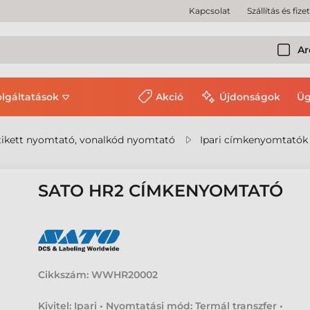
Kapcsolat
Szállítás és fize
Ar
olgáltatások
Akció
Újdonságok
Üg
ikett nyomtató, vonalkód nyomtató
Ipari címkenyomtatók
SATO HR2 CÍMKENYOMTATÓ
Cikkszám:
WWHR20002
Kivitel: Ipari • Nyomtatási mód: Termál transzfer •