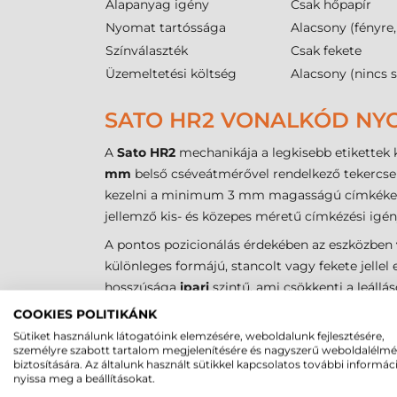
Alapanyag igény
Csak hőpapír
Nyomat tartóssága
Alacsony (fényre
Színválaszték
Csak fekete
Üzemeltetési költség
Alacsony (nincs s
SATO HR2 VONALKÓD NYO
A
Sato HR2
mechanikája a legkisebb etikettek k
mm
belső cséveátmérővel rendelkező tekercse
kezelni a minimum 3 mm magasságú címkéket is,
jellemző kis- és közepes méretű címkézési igén
A pontos pozicionálás érdekében az eszközben
különleges formájú, stancolt vagy fekete jellel
hosszúsága
ipari
szintű, ami csökkenti a leáll
a nyomtatófejet az abrazív hatásoktól. A
Sato 
COOKIES POLITIKÁNK
Sütiket használunk látogatóink elemzésére, weboldalunk fejlesztésére,
SATO HR2 CÍMKENYOMTA
személyre szabott tartalom megjelenítésére és nagyszerű weboldalélm
biztosítására. Az általunk használt sütikkel kapcsolatos további informác
nyissa meg a beállításokat.
Az alábbi műszaki adatok a
Sato HR2
típusú
et