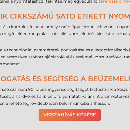
asztania a nyomtatáshoz (tekintse meg egyedülálló
tekercses címk
IK CIKKSZÁMÚ SATO ETIKETT NYOM
ztása komplex feladat, amely során figyelembe kell venni a nyom
megfelelően megválasztott cikkszám jelentős kiesést okozhat a
e a technológiai paraméterek pontosítása és a legoptimálisabb 
 személyre szabott ajánlatokkal és szakmai konzultációval támo
letmenetet.
MOGATÁS ÉS SEGÍTSÉG A BEÜZEME
sználó számára 90 napos ingyenes segítséget biztosítunk a kés
ését, a hardveres kalibráció folyamatát, valamint a címketervező
en a lehető legrövidebb időn belül munkába állhasson.
VISSZAHÍVÁS KÉRÉSE