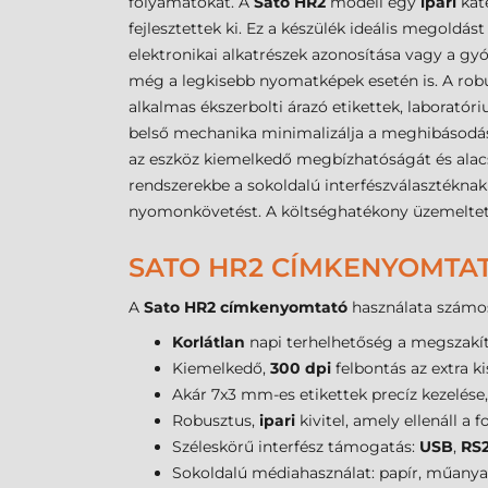
folyamatokat. A
Sato HR2
modell egy
ipari
kat
fejlesztettek ki. Ez a készülék ideális megold
elektronikai alkatrészek azonosítása vagy a g
még a legkisebb nyomatképek esetén is. A robus
alkalmas ékszerbolti árazó etikettek, laboratór
belső mechanika minimalizálja a meghibásodás
az eszköz kiemelkedő megbízhatóságát és alac
rendszerekbe a sokoldalú interfészválasztékn
nyomonkövetést. A költséghatékony üzemelteté
SATO HR2 CÍMKENYOMTAT
A
Sato HR2 címkenyomtató
használata számos
Korlátlan
napi terhelhetőség a megszakí
Kiemelkedő,
300 dpi
felbontás az extra k
Akár 7x3 mm-es etikettek precíz kezelése,
Robusztus,
ipari
kivitel, amely ellenáll a
Széleskörű interfész támogatás:
USB
,
RS
Sokoldalú médiahasználat: papír, műanya