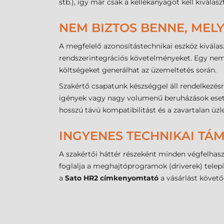
stb.), így már csak a kellékanyagot kell kivál
NEM BIZTOS BENNE, MELY
A megfelelő azonosítástechnikai eszköz kiválas
rendszerintegrációs követelményeket. Egy nem 
költségeket generálhat az üzemeltetés során.
Szakértő csapatunk készséggel áll rendelkezésr
igények vagy nagy volumenű beruházások esetén
hosszú távú kompatibilitást és a zavartalan üz
INGYENES TECHNIKAI TÁ
A szakértői háttér részeként minden végfelha
foglalja a meghajtóprogramok (driverek) telepít
a
Sato HR2 címkenyomtató
a vásárlást követő