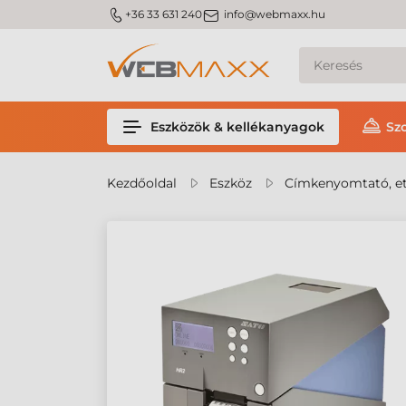
m_phone
m_email
+36 33 631 240
info@webmaxx.hu
Eszközök & kellékanyagok
Sz
Kezdőoldal
Eszköz
Címkenyomtató, et