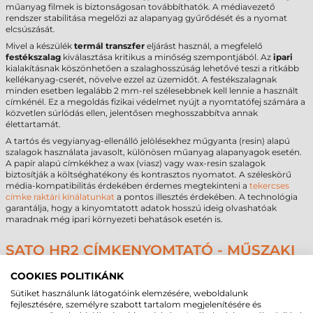
műanyag filmek is biztonságosan továbbíthatók. A médiavezető
rendszer stabilitása megelőzi az alapanyag gyűrődését és a nyomat
elcsúszását.
Mivel a készülék
termál transzfer
eljárást használ, a megfelelő
festékszalag
kiválasztása kritikus a minőség szempontjából. Az
ipari
kialakításnak köszönhetően a szalaghosszúság lehetővé teszi a ritkább
kellékanyag-cserét, növelve ezzel az üzemidőt. A festékszalagnak
minden esetben legalább 2 mm-rel szélesebbnek kell lennie a használt
címkénél. Ez a megoldás fizikai védelmet nyújt a nyomtatófej számára a
közvetlen súrlódás ellen, jelentősen meghosszabbítva annak
élettartamát.
A tartós és vegyianyag-ellenálló jelölésekhez műgyanta (resin) alapú
szalagok használata javasolt, különösen műanyag alapanyagok esetén.
A papír alapú címkékhez a wax (viasz) vagy wax-resin szalagok
biztosítják a költséghatékony és kontrasztos nyomatot. A széleskörű
média-kompatibilitás érdekében érdemes megtekinteni a
tekercses
címke raktári kínálatunkat
a pontos illesztés érdekében. A technológia
garantálja, hogy a kinyomtatott adatok hosszú ideig olvashatóak
maradnak még ipari környezeti behatások esetén is.
SATO HR2 CÍMKENYOMTATÓ - MŰSZAKI
PARAMÉTEREK
COOKIES POLITIKÁNK
Az alábbi táblázat összefoglalja a legfontosabb műszaki adatokat a
Sütiket használunk látogatóink elemzésére, weboldalunk
gyors összehasonlíthatóság érdekében.
fejlesztésére, személyre szabott tartalom megjelenítésére és