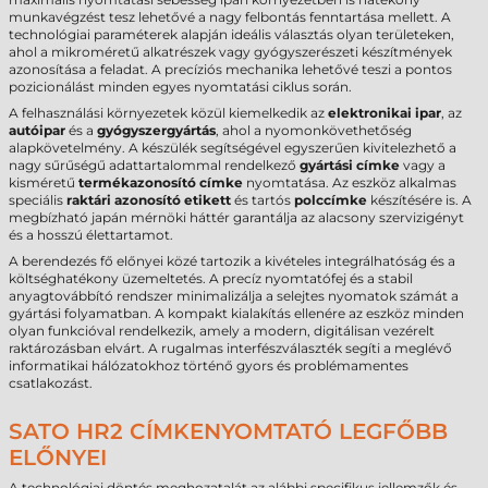
munkavégzést tesz lehetővé a nagy felbontás fenntartása mellett. A
technológiai paraméterek alapján ideális választás olyan területeken,
ahol a mikroméretű alkatrészek vagy gyógyszerészeti készítmények
azonosítása a feladat. A precíziós mechanika lehetővé teszi a pontos
pozicionálást minden egyes nyomtatási ciklus során.
A felhasználási környezetek közül kiemelkedik az
elektronikai ipar
, az
autóipar
és a
gyógyszergyártás
, ahol a nyomonkövethetőség
alapkövetelmény. A készülék segítségével egyszerűen kivitelezhető a
nagy sűrűségű adattartalommal rendelkező
gyártási címke
vagy a
kisméretű
termékazonosító címke
nyomtatása. Az eszköz alkalmas
speciális
raktári azonosító etikett
és tartós
polccímke
készítésére is. A
megbízható japán mérnöki háttér garantálja az alacsony szervizigényt
és a hosszú élettartamot.
A berendezés fő előnyei közé tartozik a kivételes integrálhatóság és a
költséghatékony üzemeltetés. A precíz nyomtatófej és a stabil
anyagtovábbító rendszer minimalizálja a selejtes nyomatok számát a
gyártási folyamatban. A kompakt kialakítás ellenére az eszköz minden
olyan funkcióval rendelkezik, amely a modern, digitálisan vezérelt
raktározásban elvárt. A rugalmas interfészválaszték segíti a meglévő
informatikai hálózatokhoz történő gyors és problémamentes
csatlakozást.
SATO HR2 CÍMKENYOMTATÓ LEGFŐBB
ELŐNYEI
A technológiai döntés meghozatalát az alábbi specifikus jellemzők és