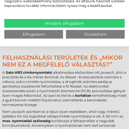
nagyszerű weboldalélmény biztosítására. Az általunk használt sütikkel
Paraméter
Érték
kapcsolatos további információkért nyissa meg a beállításokat.
Márka
Sato
Modell
HR2
Technológia
termál transzfer
Mindent elfogadom
Felbontás
600 dpi
Max. tekercsátmérő
185 mm
Elfogadom
Elutasítom
Cséveméret
76 mm
Interfész
USB
,
RS232
,
Ethernet
Garancia
12 hónap (készülék és fej)
FELHASZNÁLÁSI TERÜLETEK ÉS „MIKOR
NEM EZ A MEGFELELŐ VÁLASZTÁS?”
A
Sato HR2 címkenyomtató
alkalmazása elsősorban ott javasolt, ahol a
precizitás és a kis méret dominál. Az ékszer- és bizsuboltok számára a
vékony szárú címkék nyomtatása, a drogériák számára pedig az
apróbetűs összetevők feltüntetése a fő feladat. Az elektronikai
összeszerelés során a nyomtatott áramkörök (PCB) azonosítása igényel
ilyen magas felbontást. Az ipari kivitel és a
korlátlan
terhelhetőség miatt
a gyártósorok melletti folyamatos üzemeltetés a berendezés
természetes közege.
Nem javasolt azonban ez a típus olyan esetekben, ahol nagy méretű
(például A5-ös) logisztikai raklapcímkék nyomtatása a cél. A 56 mm-es
max. nyomtatási szélesség
korlátozza a felhasználást a nagyobb
formátumoknál. Amennyiben a nyomatoknak nem kell tartósnak