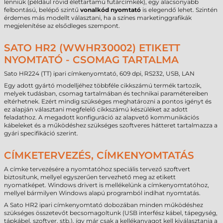
lenniük (például rövid élettartamú futárcímkék), egy alacsonyabb
felbontású, belépő szintű
vonalkód nyomtató
is elegendő lehet. Szintén
érdemes más modellt választani, ha a színes marketinggrafikák
megjelenítése az elsődleges szempont.
SATO HR2 (WWHR30002) ETIKETT
NYOMTATÓ - CSOMAG TARTALMA
Sato HR224 (TT) ipari címkenyomtató, 609 dpi, RS232, USB, LAN
Egy adott gyártó modelljéhez többféle cikkszámú termék tartozik,
melyek tudásban, csomag tartalmában és technikai paramétereiben
eltérhetnek. Ezért mindig szükséges meghatározni a pontos igényt és
ez alapján választani megfelelő cikkszámú készüléket az adott
feladathoz. A megadott konfiguráció az alapvető kommunikációs
kábeleket és a működéshez szükséges szoftveres hátteret tartalmazza a
gyári specifikáció szerint.
CÍMKETERVEZÉS, CÍMKENYOMTATÁS
A címke tervezésére a nyomtatóhoz speciális tervező szoftvert
biztosítunk, mellyel egyszerűen tervezhető meg az etikett
nyomatképet. Windows drivert is mellékelünk a címkenyomtatóhoz,
mellyel bármilyen Windows alapú programból indíhat nyomtatás.
A Sato HR2 ipari címkenyomtató dobozában minden működéshez
szükséges összetevőt becsomagoltunk (USB interfész kábel, tápegység,
tápkábel, szoftver, stb.), így már csak a kellékanyagot kell kiválasztania a