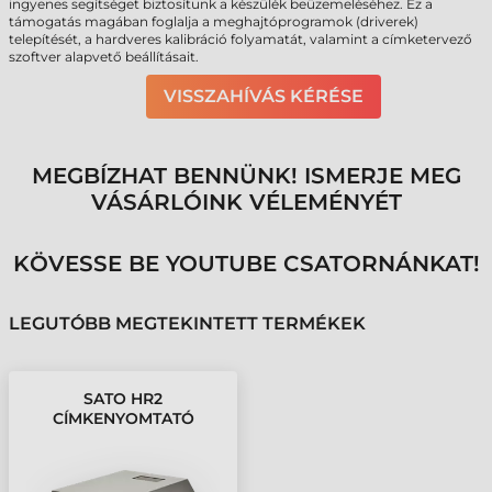
ingyenes segítséget biztosítunk a készülék beüzemeléséhez. Ez a
támogatás magában foglalja a meghajtóprogramok (driverek)
telepítését, a hardveres kalibráció folyamatát, valamint a címketervező
szoftver alapvető beállításait.
VISSZAHÍVÁS KÉRÉSE
MEGBÍZHAT BENNÜNK! ISMERJE MEG
VÁSÁRLÓINK VÉLEMÉNYÉT
KÖVESSE BE YOUTUBE CSATORNÁNKAT!
LEGUTÓBB MEGTEKINTETT TERMÉKEK
SATO HR2
CÍMKENYOMTATÓ