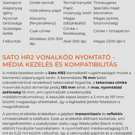
Szempont
Direkt termál
Termál transzfer
Tintasugaras
Alapanyag
Papír,
Speciális inkjet
Hőérzékeny papír
igény
műanyag, textil
bevonatos
Nyomat
Alacsony
Magas
Magas (színes,
tartóssága
(fényérzékeny)
(időjárásálló)
fotóminőség)
Szükséges
Címke +
Csak címke
Címke + tintapatron
kellék
festékszalag
Általában 203-300
Felbontás
Akár 600 dpi
Magas (1200 dpi+)
dpi
SATO HR2 VONALKÓD NYOMTATÓ -
MÉDIA KEZELÉS ÉS KOMPATIBILITÁS
A média kezelése során a
Sato HR2
kiemelkedő rugalmasságot mutat a
kisméretű alapanyagok terén. A berendezés
76 mm
belső
cséveátmérővel rendelkező tekercseket fogad be, a
tekercses címke
maximális külső átmérője pedig
185 mm
lehet. A
max. nyomtatási
szélesség
56 mm, ami optimalizált a keskenyebb
médiaformátumokhoz. A készülék képes kezelni a 3 mm és 197 mm
közötti magasságú etiketteket, így a legkisebb jelölési feladatok is
megoldhatóak.
A pontos érzékelés érdekében a gépben
transzmisszív
és
reflektív
címkeérzékelő is található. Ezek az érzékelők állítható kivitelűek, ami
elengedhetetlen a szabálytalan alakú vagy fekete jellel (black mark)
ellátott hordozók használatakor. A nyomtatható médiavastagság 0,13
mil és 0,22 mil között változhat, így a vékonyabb papírok és a vastagabb