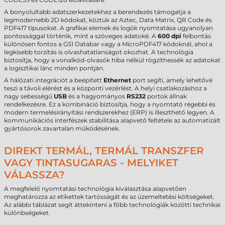
A bonyolultabb adatszerkezetekhez a berendezés támogatja a
legmodernebb 2D kódokat, köztük az Aztec, Data Matrix, QR Code és
PDF417 típusokat. A grafikai elemek és logók nyomtatása ugyanolyan
pontossággal történik, mint a szöveges adatoké. A
600 dpi
felbontás
különösen fontos a GS1 Databar vagy a MicroPDF417 kódoknál, ahol a
legkisebb torzítás is olvashatatlanságot okozhat. A technológia
biztosítja, hogy a vonalkód-olvasók hiba nélkül rögzíthessék az adatokat
a logisztikai lánc minden pontján.
A hálózati integrációt a beépített
Ethernet
port segíti, amely lehetővé
teszi a távoli elérést és a központi vezérlést. A helyi csatlakozáshoz a
nagy sebességű
USB
és a hagyományos
RS232
portok állnak
rendelkezésre. Ez a kombináció biztosítja, hogy a nyomtató régebbi és
modern termelésirányítási rendszerekhez (ERP) is illeszthető legyen. A
kommunikációs interfészek stabilitása alapvető feltétele az automatizált
gyártósorok zavartalan működésének.
DIREKT TERMÁL, TERMÁL TRANSZFER
VAGY TINTASUGARAS - MELYIKET
VÁLASSZA?
A megfelelő nyomtatási technológia kiválasztása alapvetően
meghatározza az etikettek tartósságát és az üzemeltetési költségeket.
Az alábbi táblázat segít áttekinteni a főbb technológiák közötti technikai
különbségeket.