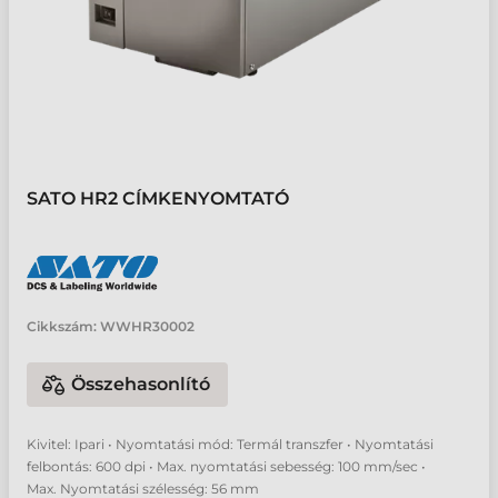
SATO HR2 CÍMKENYOMTATÓ
Cikkszám:
WWHR30002
Összehasonlító
Kivitel: Ipari • Nyomtatási mód: Termál transzfer • Nyomtatási
felbontás: 600 dpi • Max. nyomtatási sebesség: 100 mm/sec •
Max. Nyomtatási szélesség: 56 mm