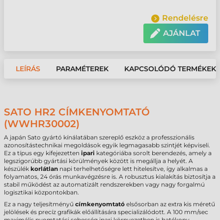
Rendelésre
AJÁNLAT
LEÍRÁS
PARAMÉTEREK
KAPCSOLÓDÓ TERMÉKEK
SATO HR2 CÍMKENYOMTATÓ
(WWHR30002)
A japán Sato gyártó kínálatában szereplő eszköz a professzionális
azonosítástechnikai megoldások egyik legmagasabb szintjét képviseli.
Ez a típus egy kifejezetten
ipari
kategóriába sorolt berendezés, amely a
legszigorúbb gyártási körülmények között is megállja a helyét. A
készülék
korlátlan
napi terhelhetőségre lett hitelesítve, így alkalmas a
folyamatos, 24 órás munkavégzésre is. A robusztus kialakítás biztosítja a
stabil működést az automatizált rendszerekben vagy nagy forgalmú
logisztikai központokban.
Ez a nagy teljesítményű
címkenyomtató
elsősorban az extra kis méretű
jelölések és precíz grafikák előállítására specializálódott. A 100 mm/sec
maximális nyomtatási sebesség ipari környezetben is hatékony