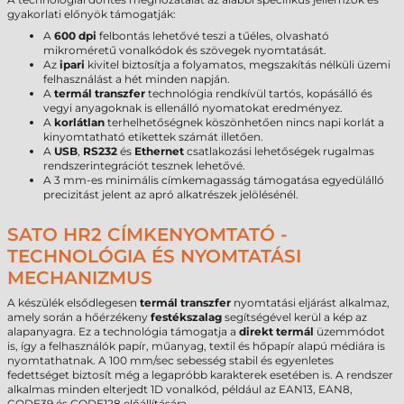
gyakorlati előnyök támogatják:
A
600 dpi
felbontás lehetővé teszi a tűéles, olvasható
mikroméretű vonalkódok és szövegek nyomtatását.
Az
ipari
kivitel biztosítja a folyamatos, megszakítás nélküli üzemi
felhasználást a hét minden napján.
A
termál transzfer
technológia rendkívül tartós, kopásálló és
vegyi anyagoknak is ellenálló nyomatokat eredményez.
A
korlátlan
terhelhetőségnek köszönhetően nincs napi korlát a
kinyomtatható etikettek számát illetően.
A
USB
,
RS232
és
Ethernet
csatlakozási lehetőségek rugalmas
rendszerintegrációt tesznek lehetővé.
A 3 mm-es minimális címkemagasság támogatása egyedülálló
precizitást jelent az apró alkatrészek jelölésénél.
SATO HR2 CÍMKENYOMTATÓ -
TECHNOLÓGIA ÉS NYOMTATÁSI
MECHANIZMUS
A készülék elsődlegesen
termál transzfer
nyomtatási eljárást alkalmaz,
amely során a hőérzékeny
festékszalag
segítségével kerül a kép az
alapanyagra. Ez a technológia támogatja a
direkt termál
üzemmódot
is, így a felhasználók papír, műanyag, textil és hőpapír alapú médiára is
nyomtathatnak. A 100 mm/sec sebesség stabil és egyenletes
fedettséget biztosít még a legapróbb karakterek esetében is. A rendszer
alkalmas minden elterjedt 1D vonalkód, például az EAN13, EAN8,
CODE39 és CODE128 előállítására.