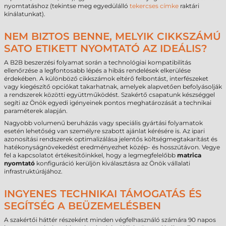
nyomtatáshoz (tekintse meg egyedülálló
tekercses címke
raktári
kínálatunkat).
NEM BIZTOS BENNE, MELYIK CIKKSZÁMÚ
SATO ETIKETT NYOMTATÓ AZ IDEÁLIS?
A B2B beszerzési folyamat során a technológiai kompatibilitás
ellenőrzése a legfontosabb lépés a hibás rendelések elkerülése
érdekében. A különböző cikkszámok eltérő felbontást, interfészeket
vagy kiegészítő opciókat takarhatnak, amelyek alapvetően befolyásolják
a rendszerek közötti együttműködést. Szakértő csapatunk készséggel
segíti az Önök egyedi igényeinek pontos meghatározását a technikai
paraméterek alapján.
Nagyobb volumenű beruházás vagy speciális gyártási folyamatok
esetén lehetőség van személyre szabott ajánlat kérésére is. Az ipari
azonosítási rendszerek optimalizálása jelentős költségmegtakarítást és
hatékonyságnövekedést eredményezhet közép- és hosszútávon. Vegye
fel a kapcsolatot értékesítőinkkel, hogy a legmegfelelőbb
matrica
nyomtató
konfiguráció kerüljön kiválasztásra az Önök vállalati
infrastruktúrájához.
INGYENES TECHNIKAI TÁMOGATÁS ÉS
SEGÍTSÉG A BEÜZEMELÉSBEN
A szakértői háttér részeként minden végfelhasználó számára 90 napos