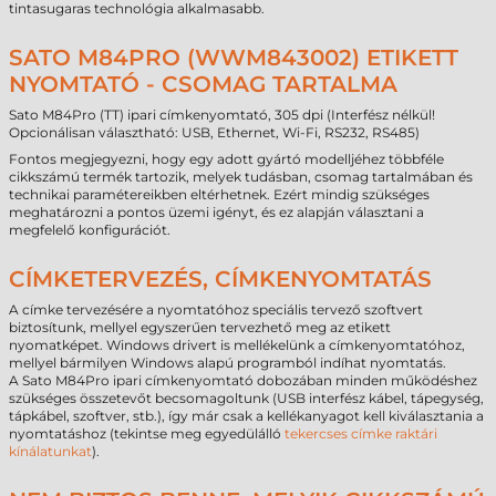
tintasugaras technológia alkalmasabb.
SATO M84PRO (WWM843002) ETIKETT
NYOMTATÓ - CSOMAG TARTALMA
Sato M84Pro (TT) ipari címkenyomtató, 305 dpi (Interfész nélkül!
Opcionálisan választható: USB, Ethernet, Wi-Fi, RS232, RS485)
Fontos megjegyezni, hogy egy adott gyártó modelljéhez többféle
cikkszámú termék tartozik, melyek tudásban, csomag tartalmában és
technikai paramétereikben eltérhetnek. Ezért mindig szükséges
meghatározni a pontos üzemi igényt, és ez alapján választani a
megfelelő konfigurációt.
CÍMKETERVEZÉS, CÍMKENYOMTATÁS
A címke tervezésére a nyomtatóhoz speciális tervező szoftvert
biztosítunk, mellyel egyszerűen tervezhető meg az etikett
nyomatképet. Windows drivert is mellékelünk a címkenyomtatóhoz,
mellyel bármilyen Windows alapú programból indíhat nyomtatás.
A Sato M84Pro ipari címkenyomtató dobozában minden működéshez
szükséges összetevőt becsomagoltunk (USB interfész kábel, tápegység,
tápkábel, szoftver, stb.), így már csak a kellékanyagot kell kiválasztania a
nyomtatáshoz (tekintse meg egyedülálló
tekercses címke raktári
kínálatunkat
).