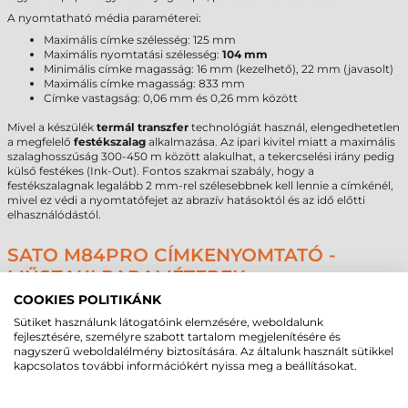
A nyomtatható média paraméterei:
Maximális címke szélesség: 125 mm
Maximális nyomtatási szélesség:
104 mm
Minimális címke magasság: 16 mm (kezelhető), 22 mm (javasolt)
Maximális címke magasság: 833 mm
Címke vastagság: 0,06 mm és 0,26 mm között
Mivel a készülék
termál transzfer
technológiát használ, elengedhetetlen
a megfelelő
festékszalag
alkalmazása. Az ipari kivitel miatt a maximális
szalaghosszúság 300-450 m között alakulhat, a tekercselési irány pedig
külső festékes (Ink-Out). Fontos szakmai szabály, hogy a
festékszalagnak legalább 2 mm-rel szélesebbnek kell lennie a címkénél,
mivel ez védi a nyomtatófejet az abrazív hatásoktól és az idő előtti
elhasználódástól.
SATO M84PRO CÍMKENYOMTATÓ -
MŰSZAKI PARAMÉTEREK
COOKIES POLITIKÁNK
A technológiai döntés támogatásához az alábbi táblázatban foglaltuk
össze a
Sato M84Pro címkenyomtató
legfontosabb adatait:
Sütiket használunk látogatóink elemzésére, weboldalunk
fejlesztésére, személyre szabott tartalom megjelenítésére és
Paraméter
Adat
nagyszerű weboldalélmény biztosítására. Az általunk használt sütikkel
Márka
Sato
kapcsolatos további információkért nyissa meg a beállításokat.
Modell
M84Pro (WWM843002)
Technológia
termál transzfer
/ direkt termál