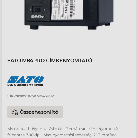
SATO M84PRO CÍMKENYOMTATÓ
Cikkszám:
WWM843002
Összehasonlító
Kivitel: Ipari • Nyomtatási mód: Termál transzfer • Nyomtatási
felbontás: 300 dpi • Max. nyomtatási sebesség: 203 mm/sec •