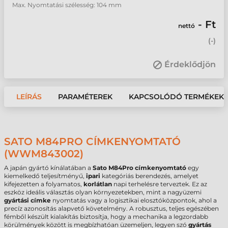
Max. Nyomtatási szélesség: 104 mm
- Ft
nettó
(
-
)
Érdeklődjön
LEÍRÁS
PARAMÉTEREK
KAPCSOLÓDÓ TERMÉKEK
SATO M84PRO CÍMKENYOMTATÓ
(WWM843002)
A japán gyártó kínálatában a
Sato M84Pro címkenyomtató
egy
kiemelkedő teljesítményű,
ipari
kategóriás berendezés, amelyet
kifejezetten a folyamatos,
korlátlan
napi terhelésre terveztek. Ez az
eszköz ideális választás olyan környezetekben, mint a nagyüzemi
gyártási címke
nyomtatás vagy a logisztikai elosztóközpontok, ahol a
precíz azonosítás alapvető követelmény. A robusztus, teljes egészében
fémből készült kialakítás biztosítja, hogy a mechanika a legzordabb
körülmények között is megbízhatóan üzemeljen, legyen szó
gyártás