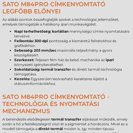
SATO M84PRO CÍMKENYOMTATÓ
LEGFŐBB ELŐNYEI
Az alábbi pontok összefoglalják azokat a technológiai jellemzőket,
amelyek támogatják a hatékony ipari munkavégzést:
Napi terhelhetőség:
korlátlan
mennyiségű címke nyomtatására
tervezve.
Felbontás:
300 dpi
pontosság a kisméretű feliratokhoz és
grafikákhoz.
Sebesség:
203 mm/sec
maximális teljesítmény a gyors
kiszolgálásért.
Szerkezet:
Teljesen fém ház és belső mechanika az
ipari
környezeti igénybevételhez.
Sokoldalúság:
termál transzfer
és direkt termál technológia
támogatása.
Kezelés:
Egyszerűen leolvasható karakteres kijelző a
státuszinformációkhoz.
SATO M84PRO CÍMKENYOMTATÓ -
TECHNOLÓGIA ÉS NYOMTATÁSI
MECHANIZMUS
A berendezés elsődlegesen
termál transzfer
eljárással működik, amely
során a hő a festékszalagról viszi át a pigmentet a hordozóra. Mivel ez a
modell támogatja a
direkt termál
módot is, így minden típusú