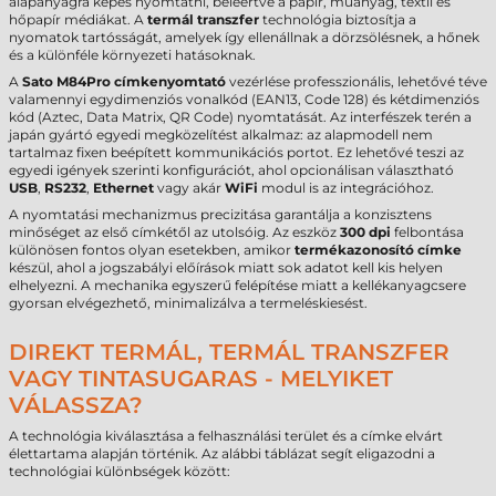
alapanyagra képes nyomtatni, beleértve a papír, műanyag, textil és
hőpapír médiákat. A
termál transzfer
technológia biztosítja a
nyomatok tartósságát, amelyek így ellenállnak a dörzsölésnek, a hőnek
és a különféle környezeti hatásoknak.
A
Sato M84Pro címkenyomtató
vezérlése professzionális, lehetővé téve
valamennyi egydimenziós vonalkód (EAN13, Code 128) és kétdimenziós
kód (Aztec, Data Matrix, QR Code) nyomtatását. Az interfészek terén a
japán gyártó egyedi megközelítést alkalmaz: az alapmodell nem
tartalmaz fixen beépített kommunikációs portot. Ez lehetővé teszi az
egyedi igények szerinti konfigurációt, ahol opcionálisan választható
USB
,
RS232
,
Ethernet
vagy akár
WiFi
modul is az integrációhoz.
A nyomtatási mechanizmus precizitása garantálja a konzisztens
minőséget az első címkétől az utolsóig. Az eszköz
300 dpi
felbontása
különösen fontos olyan esetekben, amikor
termékazonosító címke
készül, ahol a jogszabályi előírások miatt sok adatot kell kis helyen
elhelyezni. A mechanika egyszerű felépítése miatt a kellékanyagcsere
gyorsan elvégezhető, minimalizálva a termeléskiesést.
DIREKT TERMÁL, TERMÁL TRANSZFER
VAGY TINTASUGARAS - MELYIKET
VÁLASSZA?
A technológia kiválasztása a felhasználási terület és a címke elvárt
élettartama alapján történik. Az alábbi táblázat segít eligazodni a
technológiai különbségek között: