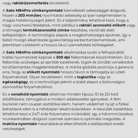
vagy
raktárüzemeltetés
területéről.
A
Sato M84Pro címkenyomtató
kiemelkedő sebességgel dolgozik,
hiszen a
203 mm/sec
nyomtatási sebesség az ipari szegmensben is
magas hatékonyságot jelent. Ez a teljesítmény lehetővé teszi, hogy a
nagy volumenű feladatok, mint például a
raktári azonosító etikett
vagy
a tömeges
termékazonosító címke
készítése, rövid idő alatt
befejeződjön. A technológiai alapok a megbízhatóságra épülnek, így a
belső mozgó alkatrészek gyakorlatilag karbantartásmentesek, ami
jelentősen csökkenti a hosszú távú üzemeltetési költségeket.
A
Sato M84Pro címkenyomtató
alkalmazása során a felhasználók
tűéles nyomatokat kapnak a
300 dpi
felbontásnak köszönhetően. Ez a
felbontás szükséges az apróbb karakterek, logók és sűrűbb vonalkódok
torzításmentes megjelenítéséhez. A márka globális pozíciója a garancia
arra, hogy az
etikett nyomtató
hosszú távon is támogatja az üzleti
folyamatokat. Olyan területeken, mint a
logisztika
vagy az
egészségügy
, ez a technológia jelenti a stabil alapot a biztonságos
azonosítási folyamatokhoz.
Ez a
vonalkód nyomtató
alkalmas minden típusú 1D és 2D kód
előállítására, támogatva a modern adatkezelési igényeket. A fém
burkolat nem csupán esztétikai elem, hanem védelmet nyújt a fizikai
behatások ellen is a nehézipari alkalmazásokban. A készülék kialakítása
lehetővé teszi a 24/7 órás folyamatos működést, így a háromműszakos
munkarendben dolgozó üzemek számára is optimális megoldás. A
matrica nyomtató
használatával elkerülhetők a leállásokból eredő
veszteségek.