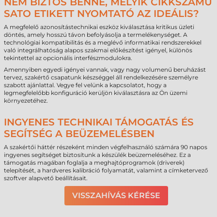
NEM BIZTOS BENNE, MELYIK CIKKSZÁMÚ
SATO ETIKETT NYOMTATÓ AZ IDEÁLIS?
A megfelelő azonosítástechnikai eszköz kiválasztása kritikus üzleti
döntés, amely hosszú távon befolyásolja a termelékenységet. A
technológiai kompatibilitás és a meglévő informatikai rendszerekkel
való integrálhatóság alapos szakmai előkészítést igényel, különös
tekintettel az opcionális interfészmodulokra.
Amennyiben egyedi igényei vannak, vagy nagy volumenű beruházást
tervez, szakértő csapatunk készséggel áll rendelkezésére személyre
szabott ajánlattal. Vegye fel velünk a kapcsolatot, hogy a
legmegfelelőbb konfiguráció kerüljön kiválasztásra az Ön üzemi
környezetéhez.
INGYENES TECHNIKAI TÁMOGATÁS ÉS
SEGÍTSÉG A BEÜZEMELÉSBEN
A szakértői háttér részeként minden végfelhasználó számára 90 napos
ingyenes segítséget biztosítunk a készülék beüzemeléséhez. Ez a
támogatás magában foglalja a meghajtóprogramok (driverek)
telepítését, a hardveres kalibráció folyamatát, valamint a címketervező
szoftver alapvető beállításait.
VISSZAHÍVÁS KÉRÉSE