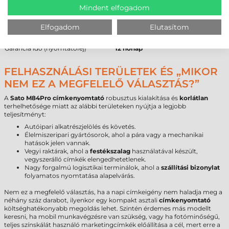
Felbontás
300 dpi
Mindent elfogadom
Maximális nyomtatási sebesség
203 mm/sec
Maximális tekercsátmérő
218 mm
Elfogadom
Elutasítom
Cséveméret
76 mm
Garancia idő (készülék)
12 hónap
Garancia idő (nyomtatófej)
12 hónap
FELHASZNÁLÁSI TERÜLETEK ÉS „MIKOR
NEM EZ A MEGFELELŐ VÁLASZTÁS?”
A
Sato M84Pro címkenyomtató
robusztus kialakítása és
korlátlan
terhelhetősége miatt az alábbi területeken nyújtja a legjobb
teljesítményt:
Autóipari alkatrészjelölés és követés.
Élelmiszeripari gyártósorok, ahol a pára vagy a mechanikai
hatások jelen vannak.
Vegyi raktárak, ahol a
festékszalag
használatával készült,
vegyszerálló címkék elengedhetetlenek.
Nagy forgalmú logisztikai terminálok, ahol a
szállítási bizonylat
folyamatos nyomtatása alapelvárás.
Nem ez a megfelelő választás, ha a napi címkeigény nem haladja meg a
néhány száz darabot, ilyenkor egy kompakt asztali
címkenyomtató
költséghatékonyabb megoldás lehet. Szintén érdemes más modellt
keresni, ha mobil munkavégzésre van szükség, vagy ha fotóminőségű,
teljes színskálát használó marketingcímkék előállítása a cél, mert erre a