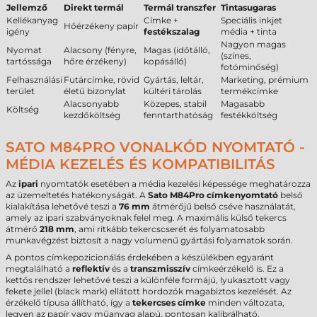
Jellemző
Direkt termál
Termál transzfer
Tintasugaras
Kellékanyag
Címke +
Speciális inkjet
Hőérzékeny papír
igény
festékszalag
média + tinta
Nagyon magas
Nyomat
Alacsony (fényre,
Magas (időtálló,
(színes,
tartóssága
hőre érzékeny)
kopásálló)
fotóminőség)
Felhasználási
Futárcímke, rövid
Gyártás, leltár,
Marketing, prémium
terület
életű bizonylat
kültéri tárolás
termékcímke
Alacsonyabb
Közepes, stabil
Magasabb
Költség
kezdőköltség
fenntarthatóság
festékköltség
SATO M84PRO VONALKÓD NYOMTATÓ -
MÉDIA KEZELÉS ÉS KOMPATIBILITÁS
Az
ipari
nyomtatók esetében a média kezelési képessége meghatározza
az üzemeltetés hatékonyságát. A
Sato M84Pro címkenyomtató
belső
kialakítása lehetővé teszi a
76 mm
átmérőjű belső cséve használatát,
amely az ipari szabványoknak felel meg. A maximális külső tekercs
átmérő
218 mm
, ami ritkább tekercscserét és folyamatosabb
munkavégzést biztosít a nagy volumenű gyártási folyamatok során.
A pontos címkepozicionálás érdekében a készülékben egyaránt
megtalálható a
reflektív
és a
transzmisszív
címkeérzékelő is. Ez a
kettős rendszer lehetővé teszi a különféle formájú, lyukasztott vagy
fekete jellel (black mark) ellátott hordozók magabiztos kezelését. Az
érzékelő típusa állítható, így a
tekercses címke
minden változata,
legyen az papír vagy műanyag alapú, pontosan kalibrálható.