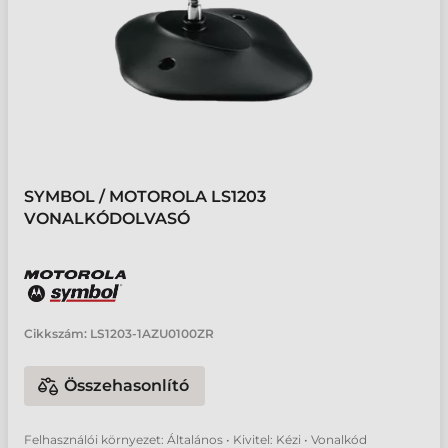
SYMBOL / MOTOROLA LS1203
VONALKÓDOLVASÓ
Cikkszám:
LS1203-1AZU0100ZR
Összehasonlító
Felhasználói környezet: Általános • Kivitel: Kézi • Vonalkód