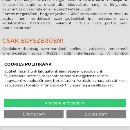
felhasználót segíti az olvasó által kibocsátott hang- és fényjelzés,
valamint az olvasó tetején elhelyezett kétszínű LED.
Fontos megemlíteni, hogy a Symbol LS1203 vonalkódolvasó numerikus
paddal nem rendelkező számítógépekkel (pl. notebook) csak
korlátozottan használható, valamint virtuális com portra nem
csatlakoztatható!
CSAK EGYSZERŰEN!
Csatlakoztathatóság szempontjából széles a választék, rendelhető
billentyűzetes, soros (RS232), USB interfésszel is. A
Symbol
(Motorola/Zebra)
LS1203 vonalkód olvasó 3 év garanciával rendelkezik.
COOKIES POLITIKÁNK
Sütiket használunk látogatóink elemzésére, weboldalunk
MEGBÍZHAT BENNÜNK! ISMERJE MEG
fejlesztésére, személyre szabott tartalom megjelenítésére és
nagyszerű weboldalélmény biztosítására. Az általunk használt sütikkel
VÁSÁRLÓINK VÉLEMÉNYÉT
kapcsolatos további információkért nyissa meg a beállításokat.
KÖVESSE BE YOUTUBE CSATORNÁNKAT!
Mindent elfogadom
Elfogadom
Elutasítom
LEGUTÓBB MEGTEKINTETT TERMÉKEK