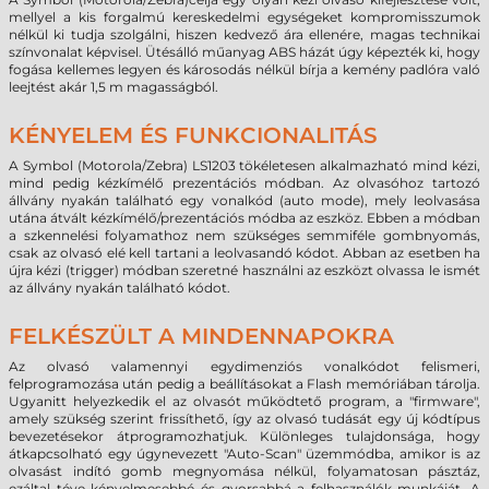
mellyel a kis forgalmú kereskedelmi egységeket kompromisszumok
nélkül ki tudja szolgálni, hiszen kedvező ára ellenére, magas technikai
színvonalat képvisel. Ütésálló műanyag ABS házát úgy képezték ki, hogy
fogása kellemes legyen és károsodás nélkül bírja a kemény padlóra való
leejtést akár 1,5 m magasságból.
KÉNYELEM ÉS FUNKCIONALITÁS
A
Symbol (Motorola/Zebra)
LS1203 tökéletesen alkalmazható mind kézi,
mind pedig kézkímélő prezentációs módban. Az olvasóhoz tartozó
állvány nyakán található egy vonalkód (auto mode), mely leolvasása
utána átvált kézkímélő/prezentációs módba az eszköz. Ebben a módban
a szkennelési folyamathoz nem szükséges semmiféle gombnyomás,
csak az olvasó elé kell tartani a leolvasandó kódot. Abban az esetben ha
újra kézi (trigger) módban szeretné használni az eszközt olvassa le ismét
az állvány nyakán található kódot.
FELKÉSZÜLT A MINDENNAPOKRA
Az olvasó valamennyi egydimenziós vonalkódot felismeri,
felprogramozása után pedig a beállításokat a Flash memóriában tárolja.
Ugyanitt helyezkedik el az olvasót működtető program, a "firmware",
amely szükség szerint frissíthető, így az olvasó tudását egy új kódtípus
bevezetésekor átprogramozhatjuk. Különleges tulajdonsága, hogy
átkapcsolható egy úgynevezett "Auto-Scan" üzemmódba, amikor is az
olvasást indító gomb megnyomása nélkül, folyamatosan pásztáz,
ezáltal téve kényelmesebbé és gyorsabbá a felhasználók munkáját. A