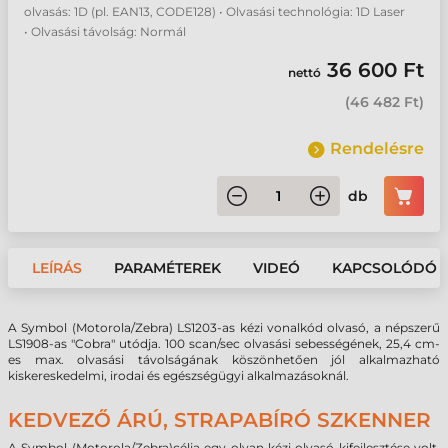
olvasás: 1D (pl. EAN13, CODE128) • Olvasási technológia: 1D Laser
• Olvasási távolság: Normál
36 600 Ft
nettó
(
46 482 Ft
)
Rendelésre
db
LEÍRÁS
PARAMÉTEREK
VIDEÓ
KAPCSOLÓDÓ 
A Symbol (Motorola/Zebra) LS1203-as kézi vonalkód olvasó, a népszerű
LS1908-as "Cobra" utódja. 100 scan/sec olvasási sebességének, 25,4 cm-
es max. olvasási távolságának köszönhetően jól alkalmazható
kiskereskedelmi, irodai és egészségügyi alkalmazásoknál.
KEDVEZŐ ÁRÚ, STRAPABÍRÓ SZKENNER
A
Symbol (Motorola/Zebra)
célja egy olyan kézi olvasó kifejlesztése volt,