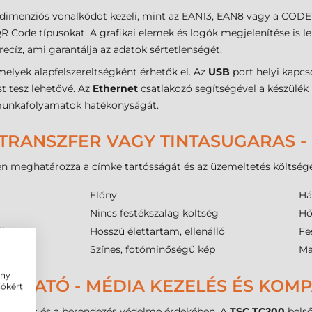
imenziós vonalkódot kezeli, mint az EAN13, EAN8 vagy a CODE1
QR Code típusokat. A grafikai elemek és logók megjelenítése is l
ecíz, ami garantálja az adatok sértetlenségét.
amelyek alapfelszereltségként érhetők el. Az
USB
port helyi kapcs
t tesz lehetővé. Az
Ethernet
csatlakozó segítségével a készülék 
a munkafolyamatok hatékonyságát.
TRANSZFER VAGY TINTASUGARAS -
n meghatározza a címke tartósságát és az üzemeltetés költségét
Előny
Há
Nincs festékszalag költség
Hő
il
Hosszú élettartam, ellenálló
Fe
papír
Színes, fotóminőségű kép
Ma
ény
MTATÓ - MÉDIA KEZELÉS ÉS KOMPA
iókért
omtatás és a berendezés védelme érdekében. A
TSC TC200
belső