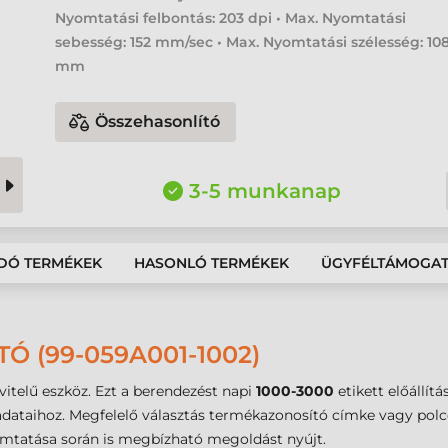
Nyomtatási felbontás: 203 dpi • Max. Nyomtatási
sebesség: 152 mm/sec • Max. Nyomtatási szélesség: 10
mm
Összehasonlító
3-5 munkanap
DÓ TERMÉKEK
HASONLÓ TERMÉKEK
ÜGYFÉLTÁMOGA
Ó (99-059A001-1002)
vitelű eszköz. Ezt a berendezést napi
1000-3000
etikett előállít
ataihoz. Megfelelő választás termékazonosító címke vagy polcc
yomtatása során is megbízható megoldást nyújt.