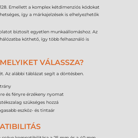
28. Emellett a komplex kétdimenziós kódokat
ehetséges, így a márkajelzések is elhelyezhetők
olatot biztosít egyetlen munkaállomáshoz. Az
hálózatba köthető, így több felhasználó is
 MELYIKET VÁLASSZA?
. Az alábbi táblázat segít a döntésben.
trány
re és fényre érzékeny nyomat
stékszalag szükséges hozzá
gasabb eszköz- és tintaár
TIBILITÁS
 cséve kompatibilitása a 25 mm és a 40 mm