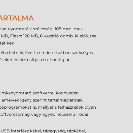
TARTALMA
 max. nyomtatási szélesség: 108 mm, max.
B, Flash: 128 MB, 6 vezérlő gomb, kijelző, real
tét kék
eltérhetnek. Ezért minden esetben szükséges
seket és biztosítja a technológiai
 címkenyomtató szoftverrel könnyedén
et, amelyek igény szerint tartalmazhatnak
sztőprogramokat is, mellyel a felhasználók olyan
 szoftvercsomag vagy egyéb népszerű irodai
B interfész kábel, tápegység, tápkábel,