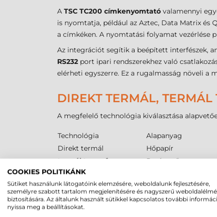
A
TSC TC200 címkenyomtató
valamennyi egyd
is nyomtatja, például az Aztec, Data Matrix és 
a címkéken. A nyomtatási folyamat vezérlése pr
Az integrációt segítik a beépített interfészek, 
RS232
port ipari rendszerekhez való csatlakozás
elérheti egyszerre. Ez a rugalmasság növeli 
DIREKT TERMÁL, TERMÁL 
A megfelelő technológia kiválasztása alapvetőe
Technológia
Alapanyag
Direkt termál
Hőpapír
termál transzfer
Papír, műanyag, text
COOKIES POLITIKÁNK
Tintasugaras
Speciális bevonatos 
Sütiket használunk látogatóink elemzésére, weboldalunk fejlesztésére,
személyre szabott tartalom megjelenítésére és nagyszerű weboldalélm
TSC TC200 VONALKÓD NYO
biztosítására. Az általunk használt sütikkel kapcsolatos további informác
nyissa meg a beállításokat.
A média kezelése kulcsfontosságú a pontos ny