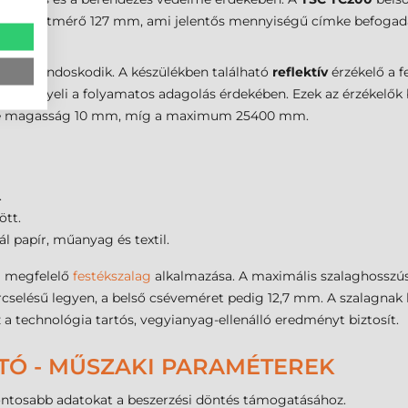
ekercs átmérő 127 mm, ami jelentős mennyiségű címke befogadását
alatt.
ékelő gondoskodik. A készülékben található
reflektív
érzékelő a f
közt figyeli a folyamatos adagolás érdekében. Ezek az érzékelő
címke magasság 10 mm, míg a maximum 25400 mm.
.
ött.
l papír, műanyag és textil.
a megfelelő
festékszalag
alkalmazása. A maximális szalaghosszúság
ercselésű legyen, a belső cséveméret pedig 12,7 mm. A szalagnak 
a technológia tartós, vegyianyag-ellenálló eredményt biztosít.
TÓ - MŰSZAKI PARAMÉTEREK
fontosabb adatokat a beszerzési döntés támogatásához.