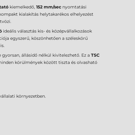
tató
kiemelkedő,
152 mm/sec
nyomtatási
 kompakt kialakítás helytakarékos elhelyezést
vözi.
ó
ideális választás kis- és középvállalkozások
ációja egyszerű, köszönhetően a széleskörű
is.
 gyorsan, állásidő nélkül kivitelezhető. Ez a
TSC
minden körülmények között tiszta és olvasható
állalati környezetben.