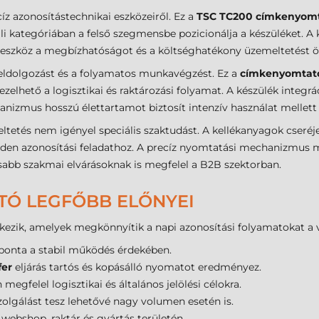
íz azonosítástechnikai eszközeiről. Ez a
TSC TC200 címkenyom
li kategóriában a felső szegmensbe pozicionálja a készüléket. A
eszköz a megbízhatóságot és a költséghatékony üzemeltetést öt
feldolgozást és a folyamatos munkavégzést. Ez a
címkenyomtat
zelhető a logisztikai és raktározási folyamat. A készülék integr
anizmus hosszú élettartamot biztosít intenzív használat mellett 
emeltetés nem igényel speciális szaktudást. A kellékanyagok cseréje
nden azonosítási feladathoz. A precíz nyomtatási mechanizmus 
bb szakmai elvárásoknak is megfelel a B2B szektorban.
TÓ LEGFŐBB ELŐNYEI
ezik, amelyek megkönnyítik a napi azonosítási folyamatokat a v
onta a stabil működés érdekében.
fer
eljárás tartós és kopásálló nyomatot eredményez.
egfelel logisztikai és általános jelölési célokra.
olgálást tesz lehetővé nagy volumen esetén is.
webshop, raktár és gyártás területén.