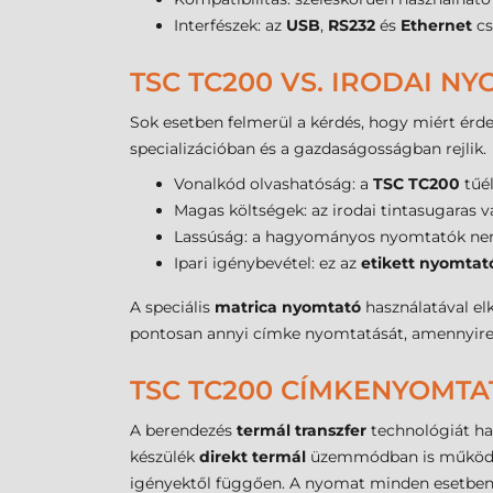
Interfészek: az
USB
,
RS232
és
Ethernet
cs
TSC TC200 VS. IRODAI N
Sok esetben felmerül a kérdés, hogy miért érde
specializációban és a gazdaságosságban rejlik.
Vonalkód olvashatóság: a
TSC TC200
tűél
Magas költségek: az irodai tintasugaras 
Lassúság: a hagyományos nyomtatók nem 
Ipari igénybevétel: ez az
etikett nyomtat
A speciális
matrica nyomtató
használatával el
pontosan annyi címke nyomtatását, amennyire é
TSC TC200 CÍMKENYOMTA
A berendezés
termál transzfer
technológiát hasz
készülék
direkt termál
üzemmódban is működjön 
igényektől függően. A nyomat minden esetben t