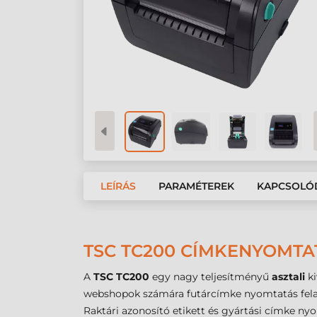
LEÍRÁS
PARAMÉTEREK
KAPCSOLÓ
TSC TC200 CÍMKENYOMTAT
A
TSC TC200
egy nagy teljesítményű
asztali
ki
webshopok számára futárcímke nyomtatás felad
Raktári azonosító etikett és gyártási címke n