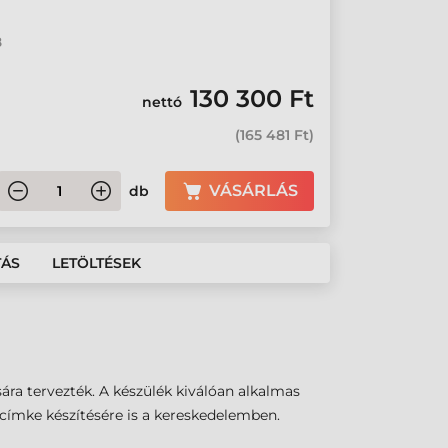
8
130 300 Ft
nettó
(
165 481 Ft
)
VÁSÁRLÁS
db
TÁS
LETÖLTÉSEK
ására tervezték. A készülék kiválóan alkalmas
ímke készítésére is a kereskedelemben.