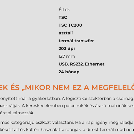
Érték
TSC
TSC TC200
asztali
termál transzfer
203 dpi
127 mm
USB
,
RS232
,
Ethernet
24 hónap
EK ÉS „MIKOR NEM EZ A MEGFELEL
nyított már a gyakorlatban. A logisztikai szektorban a csomaga
sználják. A kereskedelemben polccímkék és árazó matricák kész
ére alkalmazzák.
ás kategóriájú eszközt választani. Ha a napi igény meghaladja 
éket tartós kültéri használatra szánják, a direkt termál mód n