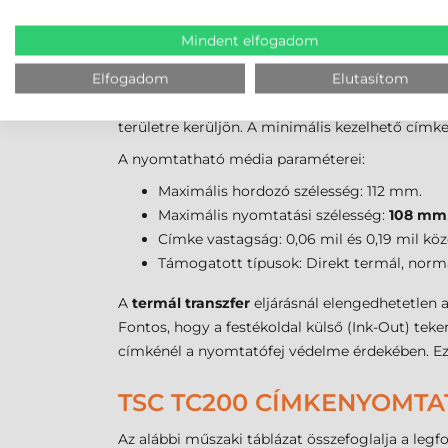
méretű magokra terjed ki. A maximális külső t
Mindent elfogadom
kellékanyag cseréjének gyakoriságát a műszak 
A pontos pozicionálásról az állítható címkeérz
Elfogadom
Elutasítom
transzmisszív
érzékelő pedig a címkék közötti 
területre kerüljön. A minimális kezelhető 
A nyomtatható média paraméterei:
Maximális hordozó szélesség: 112 mm.
Maximális nyomtatási szélesség:
108 mm
Címke vastagság: 0,06 mil és 0,19 mil köz
Támogatott típusok: Direkt termál, normá
A
termál transzfer
eljárásnál elengedhetetlen 
Fontos, hogy a festékoldal külső (Ink-Out) tek
címkénél a nyomtatófej védelme érdekében. Ez 
TSC TC200 CÍMKENYOMTA
Az alábbi műszaki táblázat összefoglalja a leg