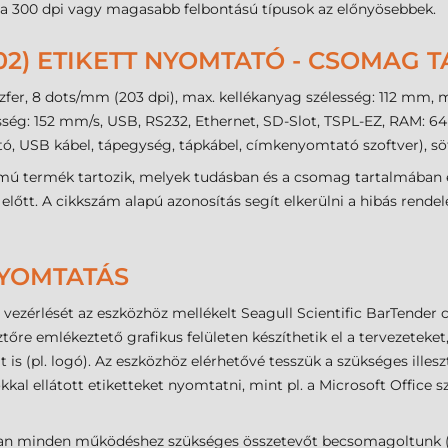
 a 300 dpi vagy magasabb felbontású típusok az előnyösebbek.
1002) ETIKETT NYOMTATÓ - CSOMAG 
zfer, 8 dots/mm (203 dpi), max. kellékanyag szélesség: 112 mm,
g: 152 mm/s, USB, RS232, Ethernet, SD-Slot, TSPL-EZ, RAM: 64 M
, USB kábel, tápegység, tápkábel, címkenyomtató szoftver), sö
ámú termék tartozik, melyek tudásban és a csomag tartalmában 
lőtt. A cikkszám alapú azonosítás segít elkerülni a hibás rendelé
NYOMTATÁS
ezérlését az eszközhöz mellékelt Seagull Scientific BarTender
ztőre emlékeztető grafikus felületen készíthetik el a tervezetek
t is (pl. logó). Az eszközhöz elérhetővé tesszük a szükséges ille
al ellátott etiketteket nyomtatni, mint pl. a Microsoft Office
n minden működéshez szükséges összetevőt becsomagoltunk (US