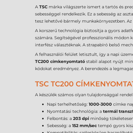
A
TSC
márka világszerte ismert a tartós és prec
sebességgel rendelkezik. Ez a sebesség az aszta
tesz lehetővé bármely munkakörnyezetben. Az 
A korszerű technológia biztosítja a gyors adat
számára. Segítségével professzionális módon ke
interfész választéknak. A strapabíró belső mech
A felhasználói felület letisztult, így a napi üz
TC200 címkenyomtató
stabil alapot nyújt mi
kódokat eredményez. A berendezés a legmagasa
TSC TC200 CÍMKENYOMTA
A készülék számos olyan tulajdonsággal rendelk
Napi terhelhetőség:
1000-3000
címke nap
Nyomtatási technológia: a
termál transz
Felbontás: a
203 dpi
minőség tökéletesen m
Sebesség: a
152 mm/sec
tempó gyors kisz
Kompatibilitás: széleskörűen használható 