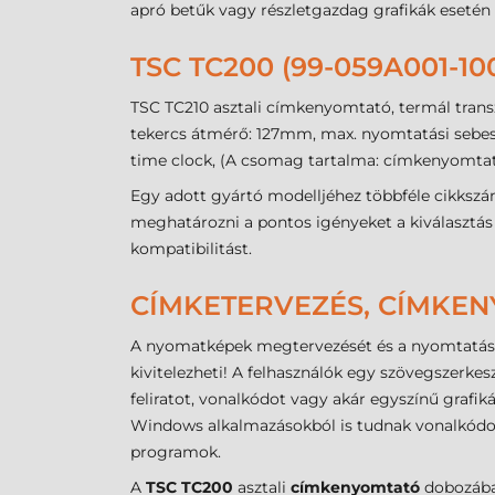
apró betűk vagy részletgazdag grafikák esetén
TSC TC200 (99-059A001-
TSC TC210 asztali címkenyomtató, termál trans
tekercs átmérő: 127mm, max. nyomtatási sebessé
time clock, (A csomag tartalma: címkenyomtató
Egy adott gyártó modelljéhez többféle cikksz
meghatározni a pontos igényeket a kiválasztás e
kompatibilitást.
CÍMKETERVEZÉS, CÍMKE
A nyomatképek megtervezését és a nyomtatás v
kivitelezheti! A felhasználók egy szövegszerkes
feliratot, vonalkódot vagy akár egyszínű grafiká
Windows alkalmazásokból is tudnak vonalkódokk
programok.
A
TSC TC200
asztali
címkenyomtató
dobozába