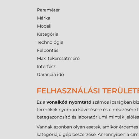
Paraméter
Márka
Modell
Kategória
Technológia
Felbontás
Max. tekercsátmérő
Interfész
Garancia idő
FELHASZNÁLÁSI TERÜLET
Ez a
vonalkód nyomtató
számos iparágban bizo
termékek nyomon követésére és címkézésére ha
betegazonosító és laboratóriumi minták jelölés
Vannak azonban olyan esetek, amikor érdemes m
kategóriájú gép beszerzése. Amennyiben a címk