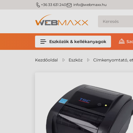
m_phone
m_email
+36 33 631 240
info@webmaxx.hu
Eszközök & kellékanyagok
Sz
Kezdőoldal
Eszköz
Címkenyomtató, et