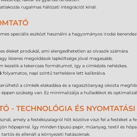
atlakozás rugalmas hálózati integrációt kínál.
YOMTATÓ
mes speciális eszközt használni a hagyományos irodai berendezé
es éleket produkál, ami elengedhetetlen az olvasók számára.
vagy lézeres megoldások lapköltsége jóval magasabb.
kezelik a tekercses formátumot, így a címkézés nehézkes.
ó
folyamatos, napi szintű terhelésre lett kalibrálva.
kerülhető a címkék elakadása és a ragasztóanyag okozta meghibás
ppen szükség van. Ez minimalizálja a hulladékot és optimalizál
TÓ - TECHNOLÓGIA ÉS NYOMTATÁS
nál, amely a festékszalagról hőt közölve viszi fel a festéket a fe
hőpapírral. Így minden típusú papír, műanyag, textil és hőpap
artós és ellenáll a környezeti hatásoknak.