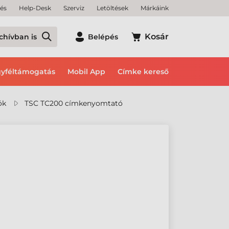
tés
Help-Desk
Szerviz
Letöltések
Márkáink
Kosár
chívban is
Belépés
yféltámogatás
Mobil App
Címke kereső
ók
TSC TC200 címkenyomtató