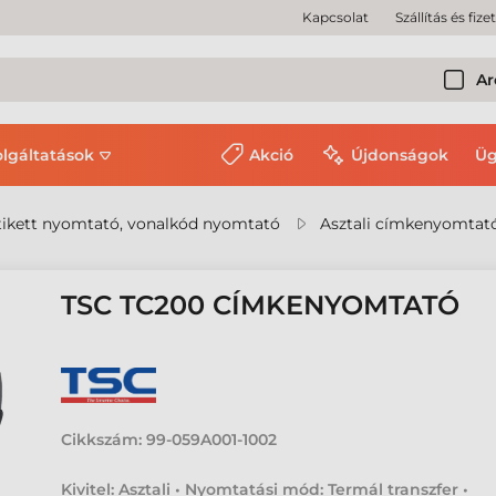
Kapcsolat
Szállítás és fize
Ar
olgáltatások
Akció
Újdonságok
Üg
ikett nyomtató, vonalkód nyomtató
Asztali címkenyomtat
TSC TC200 CÍMKENYOMTATÓ
Cikkszám:
99-059A001-1002
Kivitel: Asztali • Nyomtatási mód: Termál transzfer •