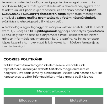
termál-transzfer technológia pedig egy festékszalagot olvaszt rá a
hordozóra. Míg a termál nyomtatás kiváló a fekete-fehér, egyszerűbb
feladatokra, az Epson inkjet rendszere, és az abban használt
Epson
C33S020642 / SJIC30P(Y) tintapatron, sárga
olyan rugalmasságot ad,
amellyel a
színes grafika nyomtatása
és a
fotóminőségű címkék
előállítása is lehetségessé válik házon belül.
A technológia egyik legnagyobb előnye a változó adatok (például batch
szám, QR-kód) és a
GHS piktogramok
egyidejű, színhelyes nyomtatása.
Ez szükségtelenné teszi az előnyomott címkék készletezését, hiszen
minden információ egy menetben kerül a papírra. Az inkjet rendszer
képes kezelni a komplex vizuális igényeket is, miközben fenntartja az
ipari tartósságot.
Szempont
Tintasugaras (Inkjet)
Termál-transzfer
Piezoelektromos
COOKIES POLITIKÁNK
Technológia
Hőátviteli szalag
cseppentés
Sütiket használunk látogatóink elemzésére, weboldalunk
Teljes, fotóminőségű
Limitált (szalagonként
Színes nyomtatás
fejlesztésére, személyre szabott tartalom megjelenítésére és
színskála
egy szín)
nagyszerű weboldalélmény biztosítására. Az általunk használt sütikkel
Grafikai részletesség
Magas (1200 dpi felett)
Közepes (max 600 dpi)
kapcsolatos további információkért nyissa meg a beállításokat.
Kellékanyag
Folyékony pigmenttinta
Festékszalag (ribbon)
Ipari megfelelőség
Teljes körűen alkalmas
Korlátozottan alkalmas
(GHS)
Mindent elfogadom
FELHASZNÁLÁSI PÉLDÁK – IPARÁG-
Elfogadom
Elutasítom
SPECIFIKUS ALKALMAZÁSOK