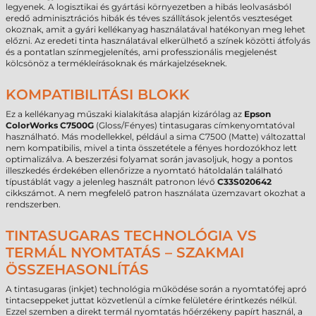
legyenek. A logisztikai és gyártási környezetben a hibás leolvasásból
eredő adminisztrációs hibák és téves szállítások jelentős veszteséget
okoznak, amit a gyári kellékanyag használatával hatékonyan meg lehet
előzni. Az eredeti tinta használatával elkerülhető a színek közötti átfolyás
és a pontatlan színmegjelenítés, ami professzionális megjelenést
kölcsönöz a termékleírásoknak és márkajelzéseknek.
KOMPATIBILITÁSI BLOKK
Ez a kellékanyag műszaki kialakítása alapján kizárólag az
Epson
ColorWorks C7500G
(Gloss/Fényes) tintasugaras címkenyomtatóval
használható. Más modellekkel, például a sima C7500 (Matte) változattal
nem kompatibilis, mivel a tinta összetétele a fényes hordozókhoz lett
optimalizálva. A beszerzési folyamat során javasoljuk, hogy a pontos
illeszkedés érdekében ellenőrizze a nyomtató hátoldalán található
típustáblát vagy a jelenleg használt patronon lévő
C33S020642
cikkszámot. A nem megfelelő patron használata üzemzavart okozhat a
rendszerben.
TINTASUGARAS TECHNOLÓGIA VS
TERMÁL NYOMTATÁS – SZAKMAI
ÖSSZEHASONLÍTÁS
A tintasugaras (inkjet) technológia működése során a nyomtatófej apró
tintacseppeket juttat közvetlenül a címke felületére érintkezés nélkül.
Ezzel szemben a direkt termál nyomtatás hőérzékeny papírt használ, a