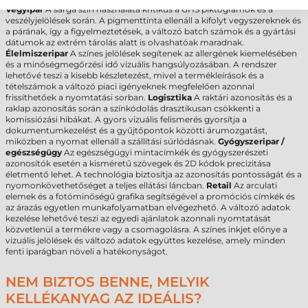
Vegyipar
A sárga szín használata kritikus a GHS piktogramok és a
veszélyjelölések során. A pigmenttinta ellenáll a kifolyt vegyszereknek és
a párának, így a figyelmeztetések, a változó batch számok és a gyártási
dátumok az extrém tárolás alatt is olvashatóak maradnak.
Élelmiszeripar
A színes jelölések segítenek az allergének kiemelésében
és a minőségmegőrzési idő vizuális hangsúlyozásában. A rendszer
lehetővé teszi a kisebb készletezést, mivel a termékleírások és a
tételszámok a változó piaci igényeknek megfelelően azonnal
frissíthetőek a nyomtatási sorban.
Logisztika
A raktári azonosítás és a
raklap azonosítás során a színkódolás drasztikusan csökkenti a
komissiózási hibákat. A gyors vizuális felismerés gyorsítja a
dokumentumkezelést és a gyűjtőpontok közötti árumozgatást,
miközben a nyomat ellenáll a szállítási súrlódásnak.
Gyógyszeripar /
egészségügy
Az egészségügyi mintacímkék és gyógyszerészeti
azonosítók esetén a kisméretű szövegek és 2D kódok precizitása
életmentő lehet. A technológia biztosítja az azonosítás pontosságát és a
nyomonkövethetőséget a teljes ellátási láncban.
Retail
Az arculati
elemek és a fotóminőségű grafika segítségével a promóciós címkék és
az árazás egyetlen munkafolyamatban elvégezhető. A változó adatok
kezelése lehetővé teszi az egyedi ajánlatok azonnali nyomtatását
közvetlenül a termékre vagy a csomagolásra. A színes inkjet előnye a
vizuális jelölések és változó adatok együttes kezelése, amely minden
fenti iparágban növeli a hatékonyságot.
NEM BIZTOS BENNE, MELYIK
KELLÉKANYAG AZ IDEÁLIS?