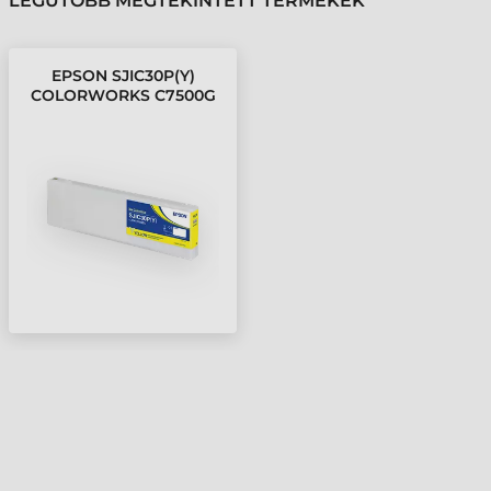
LEGUTÓBB MEGTEKINTETT TERMÉKEK
EPSON SJIC30P(Y)
COLORWORKS C7500G
TINTAPATRON, SÁRGA