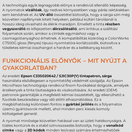
A technológia egyik legnagyobb előnye a rendkívüli ellenálló képesség.
A nyomatok
vízállóak
, így nedves környezetben vagy párás raktárakban
sem kenődnek el. Az
UV-álló
összetétel biztosítja, hogy a sárga szín még
közvetlen napfénynek kitett helyeken, például kültéri tárolásnál is
hosszú ideig olvasható és élénk maradjon. Emellett a tinta
részben
vegyszerálló
és kifejezetten
dörzsölésálló
, ami kritikus a szállítási
folyamatok során, amikor a címkék egymáshoz vagy a
csomagolóanyaghoz érhetnek. A kompatibilitás kizárólag a ColorWorks
C7500G gloss (fényes) típusú nyomtatóra korlátozódik, biztosítva a
tökéletes kémiai összhangot a hardver és a kellékanyag között.
FUNKCIONÁLIS ELŐNYÖK – MIT NYÚJT A
GYAKORLATBAN?
Az eredeti
Epson C33S020642 / SJIC30P(Y) tintapatron, sárga
használata elsődlegesen a nyomtatófej védelmét szolgálja. Az Epson
MicroPiezo technológiája rendkívül finom fúvókákkal dolgozik, amelyek
érzékenyek a tinta tisztaságára és viszkozitására. Az eredeti (OEM)
patronok garantálják a megfelelő kémiai összetételt, így elkerülhető a
fúvókák beszáradása vagy idő előtti elhasználódása. Ez a
megbízhatóság különösen fontos a
gyártási jelölés
és a folyamatos
üzemű gyártósorok mellett, ahol minden perc kiesés komoly
költségeket generál.
A nyomat minősége közvetlen hatással van az üzleti hatékonyságra. A
tűéles kontúrok és a stabil színvisszaadás biztosítja, hogy a
vonalkód
címke
vagy a
2D kódok
minden leolvasó számára értelmezhetőek