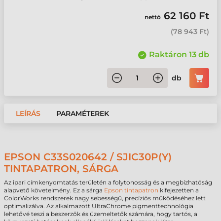
62 160 Ft
nettó
(
78 943 Ft
)
Raktáron 13 db
db
LEÍRÁS
PARAMÉTEREK
EPSON C33S020642 / SJIC30P(Y)
TINTAPATRON, SÁRGA
Az ipari címkenyomtatás területén a folytonosság és a megbízhatóság
alapvető követelmény. Ez a sárga
Epson tintapatron
kifejezetten a
ColorWorks rendszerek nagy sebességű, precíziós működéséhez lett
optimalizálva. Az alkalmazott UltraChrome pigmenttechnológia
lehetővé teszi a beszerzők és üzemeltetők számára, hogy tartós, a