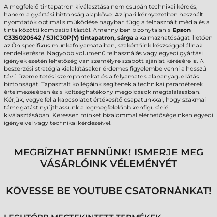
A megfelelő tintapatron kiválasztása nem csupán technikai kérdés,
hanem a gyártási biztonság alapköve. Az ipari környezetben használt
nyomtatók optimális működése nagyban függ a felhasznált média és a
tinta közötti kompatibilitástól. Amennyiben bizonytalan a
Epson
C33S020642 / SJIC30P(Y) tintapatron, sárga
alkalmazhatóságát illetően
az Ön specifikus munkafolyamataiban, szakértőink készséggel állnak
rendelkezésre. Nagyobb volumenű felhasználás vagy egyedi gyártási
igények esetén lehetőség van személyre szabott ajánlat kérésére is. A
beszerzési stratégia kialakításakor érdemes figyelembe venni a hosszú
távú üzemeltetési szempontokat és a folyamatos alapanyag-ellátás
biztonságát. Tapasztalt kollégáink segítenek a technikai paraméterek
értelmezésében és a költséghatékony megoldások megtalálásában.
Kérjük, vegye fel a kapcsolatot értékesítő csapatunkkal, hogy szakmai
támogatást nyújthassunk a legmegfelelőbb konfiguráció
kiválasztásában. Keressen minket bizalommal elérhetőségeinken egyedi
igényeivel vagy technikai kérdéseivel.
MEGBÍZHAT BENNÜNK! ISMERJE MEG
VÁSÁRLÓINK VÉLEMÉNYÉT
KÖVESSE BE YOUTUBE CSATORNÁNKAT!