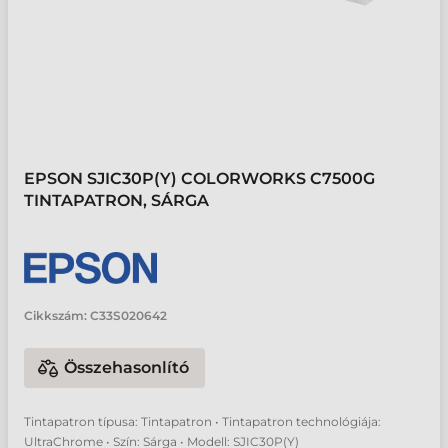
EPSON SJIC30P(Y) COLORWORKS C7500G
TINTAPATRON, SÁRGA
Cikkszám:
C33S020642
Összehasonlító
Tintapatron típusa: Tintapatron • Tintapatron technológiája:
UltraChrome • Szín: Sárga • Modell: SJIC30P(Y)