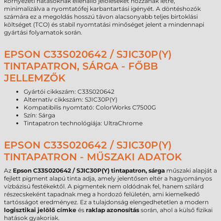
környezeti hatásoknak ellenálló jelöléseket hozzanak létre,
minimalizálva a nyomtatófej karbantartási igényét. A döntéshozók
számára ez a megoldás hosszú távon alacsonyabb teljes birtoklási
költséget (TCO) és stabil nyomtatási minőséget jelent a mindennapi
gyártási folyamatok során.
EPSON C33S020642 / SJIC30P(Y)
TINTAPATRON, SÁRGA - FŐBB
JELLEMZŐK
Gyártói cikkszám: C33S020642
Alternatív cikkszám: SJIC30P(Y)
Kompatibilis nyomtató: ColorWorks C7500G
Szín: Sárga
Tintapatron technológiája: UltraChrome
EPSON C33S020642 / SJIC30P(Y)
TINTAPATRON - MŰSZAKI ADATOK
Az
Epson C33S020642 / SJIC30P(Y) tintapatron, sárga
műszaki alapját a
fejlett pigment alapú tinta adja, amely jelentősen eltér a hagyományos
vízbázisú festékektől. A pigmentek nem oldódnak fel, hanem szilárd
részecskeként tapadnak meg a hordozó felületén, ami kiemelkedő
tartósságot eredményez. Ez a tulajdonság elengedhetetlen a modern
logisztikai jelölő címke
és
raklap azonosítás
során, ahol a külső fizikai
hatások gyakoriak.