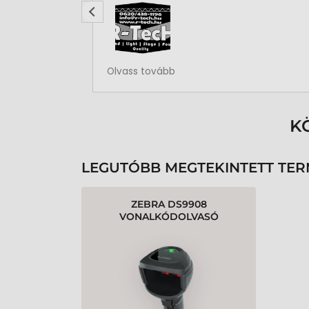
Rendben volt a rendelésem
Olvass tovább
K
LEGUTÓBB MEGTEKINTETT TE
ZEBRA DS9908
VONALKÓDOLVASÓ