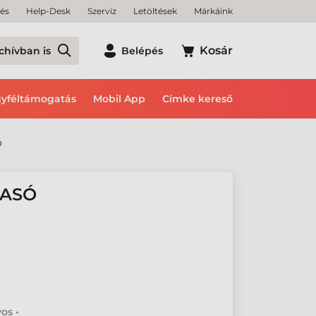
tés
Help-Desk
Szerviz
Letöltések
Márkáink
Kosár
chívban is
Belépés
yféltámogatás
Mobil App
Címke kereső
ó
VASÓ
os •