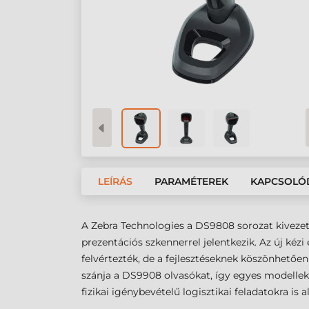
LEÍRÁS
PARAMÉTEREK
KAPCSOLÓ
A Zebra Technologies a DS9808 sorozat kivezet
prezentációs szkennerrel jelentkezik. Az új k
felvértezték, de a fejlesztéseknek köszönhetőe
szánja a DS9908 olvasókat, így egyes modellek
fizikai igénybevételű logisztikai feladatokra i