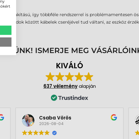
ény
iókért
es kialakítású, így többféle rendszerrel is problémamentesen ös
si módok között kábelek cseréjével tud váltani, az eszköz érzék
ENNÜNK! ISMERJE MEG VÁSÁRLÓIN
KIVÁLÓ
637 vélemény
alapján
Csaba Vörös
2026-08-04