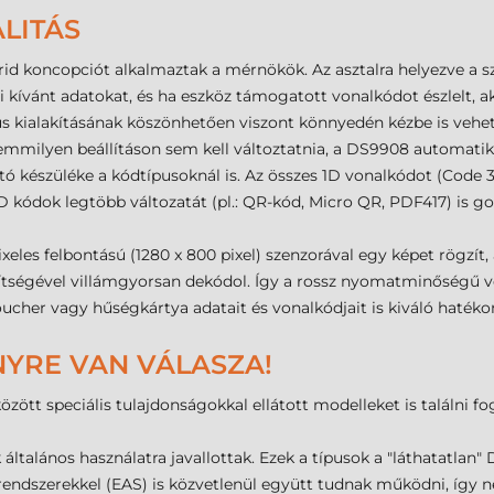
LITÁS
id koncopciót alkalmaztak a mérnökök. Az asztalra helyezve 
sni kívánt adatokat, és ha eszköz támogatott vonalkódot észlelt,
ialakításának köszönhetően viszont könnyedén kézbe is vehető
semmilyen beállításon sem kell változtatnia, a DS9908 automati
 készüléke a kódtípusoknál is. Az összes 1D vonalkódot (Code 3
 kódok legtöbb változatát (pl.: QR-kód, Micro QR, PDF417) is go
les felbontású (1280 x 800 pixel) szenzorával egy képet rögzí
tségével villámgyorsan dekódol. Így a rossz nyomatminőségű vo
ucher vagy hűségkártya adatait és vonalkódjait is kiváló hatékon
YRE VAN VÁLASZA!
ött speciális tulajdonságokkal ellátott modelleket is találni fo
talános használatra javallottak. Ezek a típusok a "láthatatlan"
endszerekkel (EAS) is közvetlenül együtt tudnak működni, így ne