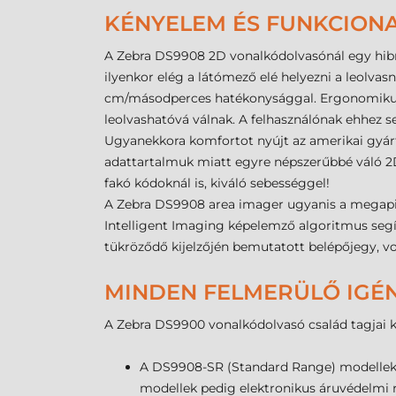
KÉNYELEM ÉS FUNKCIONA
A Zebra DS9908 2D vonalkódolvasónál egy hibr
ilyenkor elég a látómező elé helyezni a leolva
cm/másodperces hatékonysággal. Ergonomikus k
leolvashatóvá válnak. A felhasználónak ehhez 
Ugyanekkora komfortot nyújt az amerikai gyártó
adattartalmuk miatt egyre népszerűbbé váló 2D
fakó kódoknál is, kiváló sebességgel!
A Zebra DS9908 area imager ugyanis a megapixe
Intelligent Imaging képelemző algoritmus segí
tükröződő kijelzőjén bemutatott belépőjegy, vo
MINDEN FELMERÜLŐ IGÉN
A Zebra DS9900 vonalkódolvasó család tagjai köz
A DS9908-SR (Standard Range) modellek ál
modellek pedig elektronikus áruvédelmi r