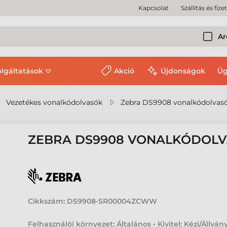
Kapcsolat
Szállítás és fize
Ar
olgáltatások
Akció
Újdonságok
Üg
Vezetékes vonalkódolvasók
Zebra DS9908 vonalkódolvas
ZEBRA DS9908 VONALKÓDOL
Cikkszám:
DS9908-SR00004ZCWW
Felhasználói környezet: Általános • Kivitel: Kézi/Állvány