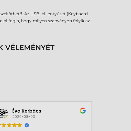
szeköthető. Az USB, billentyűzet (Keyboard
elni fogja, hogy milyen szabványon folyik az
K VÉLEMÉNYÉT
Éva Korbács
A bol
2026-08-03
2026-