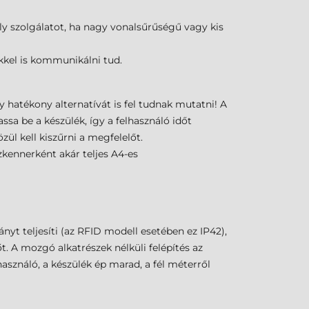
 szolgálatot, ha nagy vonalsűrűségű vagy kis
kkel is kommunikálni tud.
hatékony alternatívát is fel tudnak mutatni! A
sa be a készülék, így a felhasználó időt
ül kell kiszűrni a megfelelőt.
kennerként akár teljes A4-es
t teljesíti (az RFID modell esetében ez IP42),
t. A mozgó alkatrészek nélküli felépítés az
asználó, a készülék ép marad, a fél méterről