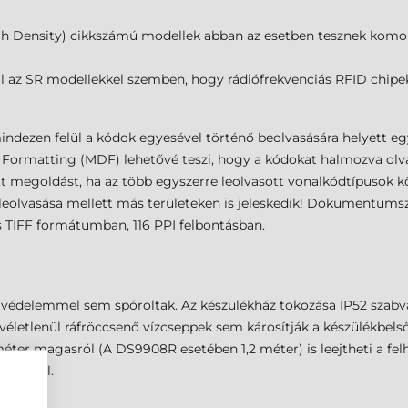
 Density) cikkszámú modellek abban az esetben tesznek komoly
l az SR modellekkel szemben, hogy rádiófrekvenciás RFID chipe
dezen felül a kódok egyesével történő beolvasására helyett egy 
a Formatting (MDF) lehetővé teszi, hogy a kódokat halmozva olvas
t megoldást, ha az több egyszerre leolvasott vonalkódtípusok köz
eolvasása mellett más területeken is jeleskedik! Dokumentumsz
TIFF formátumban, 116 PPI felbontásban.
édelemmel sem spóroltak. Az készülékház tokozása IP52 szabvány
véletlenül ráfröccsenő vízcseppek sem károsítják a készülékbelső
méter magasról (A DS9908R esetében 1,2 méter) is leejtheti a felh
 elvisel.