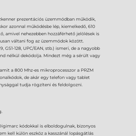
a szkenner prezentációs üzemmódban működik,
 akkor azonnal működésbe lép, kiemelkedő, 610
, amivel nehezebben hozzáférhető jelölések is
kusan váltani fog az üzemmódok között.
9, GS1-128, UPC/EAN, stb.) ismeri, de a nagyobb
nd nélkül dekódolja. Mindezt még a sérült vagy
t, amit a 800 Mhz-es mikroprocesszor a PRZM
nalkódok, de akár egy telefon vagy tablet
ysággal tudja rögzíteni és feldolgozni.
g.
 Digimarc kódokkal is elboldogulnak, bizonyos
m kell külön eszköz a kasszánál lopásgátlás