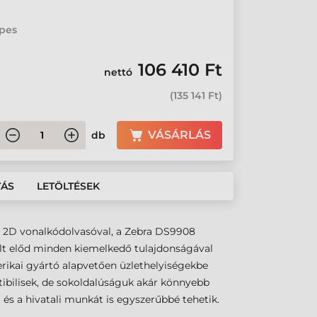
epes
106 410 Ft
nettó
(
135 141 Ft
)
VÁSÁRLÁS
db
TÁS
LETÖLTÉSEK
nt 2D vonalkódolvasóval, a Zebra DS9908
elt előd minden kiemelkedő tulajdonságával
erikai gyártó alapvetően üzlethelyiségekbe
tibilisek, de sokoldalúságuk akár könnyebb
 és a hivatali munkát is egyszerűbbé tehetik.