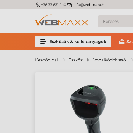
m_phone
m_email
+36 33 631 240
info@webmaxx.hu
Eszközök & kellékanyagok
Sz
Kezdőoldal
Eszköz
Vonalkódolvasó