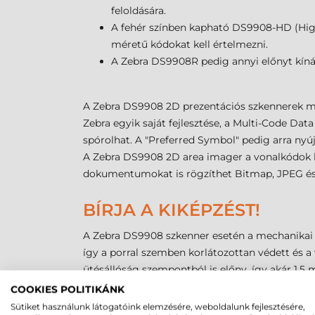
feloldására.
A fehér színben kapható DS9908-HD (High
méretű kódokat kell értelmezni.
A Zebra DS9908R pedig annyi előnyt kíná
A Zebra DS9908 2D prezentációs szkennerek min
Zebra egyik saját fejlesztése, a Multi-Code Dat
spórolhat. A "Preferred Symbol" pedig arra nyúj
A Zebra DS9908 2D area imager a vonalkódok l
dokumentumokat is rögzíthet Bitmap, JPEG és 
BÍRJA A KIKÉPZÉST!
A Zebra DS9908 szkenner esetén a mechanikai v
így a porral szemben korlátozottan védett és a 
ütésállóság szempontból is előny, így akár 1,5 
történő ejtéseket pedig akár 2000 alkalommal is
COOKIES POLITIKÁNK
Sütiket használunk látogatóink elemzésére, weboldalunk fejlesztésére,