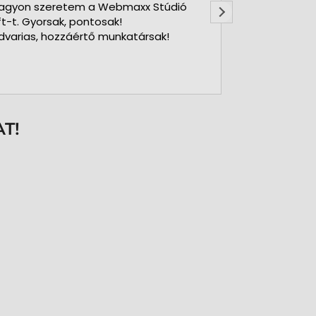
agyon szeretem a Webmaxx Stúdió
Gyors precíz
ft-t. Gyorsak, pontosak!
dvarias, hozzáértő munkatársak!
T!