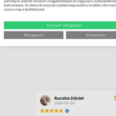
személyre szabott tartalom megjelenítésére és nagyszerű weboldalélm
KÖNNYEN TELEPÍTHETŐ!
biztosítására. Az általunk használt sütikkel kapcsolatos további informác
nyissa meg a beállításokat.
A Zebra DS9908 vonalkódolvasó multi-interfész
Wedge), RS-232 és RS-485 (IBM 46XX) csatlakozá
adatkapcsolat.
Mindent elfogadom
Elfogadom
Elutasítom
MEGBÍZHAT B
Rucska Dániel
2026-05-29