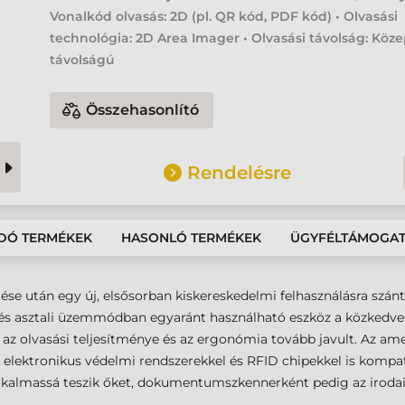
Vonalkód olvasás: 2D (pl. QR kód, PDF kód) • Olvasási
technológia: 2D Area Imager • Olvasási távolság: Köz
távolságú
Összehasonlító
Rendelésre
DÓ TERMÉKEK
HASONLÓ TERMÉKEK
ÜGYFÉLTÁMOGA
ése után egy új, elsősorban kiskereskedelmi felhasználásra szá
ézi és asztali üzemmódban egyaránt használható eszköz a közkedv
n az olvasási teljesítménye és az ergonómia tovább javult. Az am
 elektronikus védelmi rendszerekkel és RFID chipekkel is kompa
s alkalmassá teszik őket, dokumentumszkennerként pedig az irodai