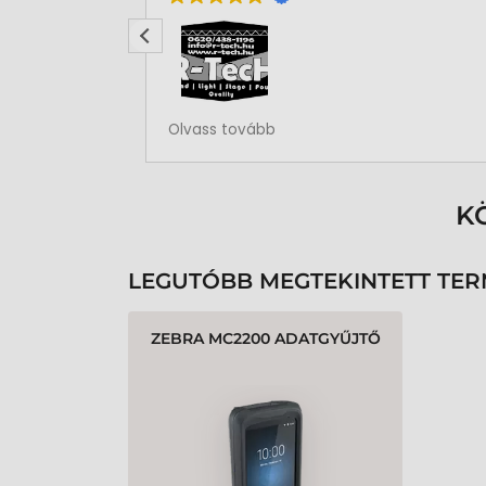
Rendben volt a rendelésem
Olvass tovább
K
LEGUTÓBB MEGTEKINTETT TE
ZEBRA MC2200 ADATGYŰJTŐ