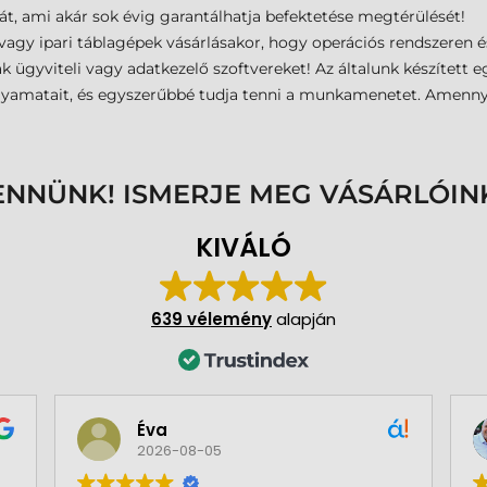
át, ami akár sok évig garantálhatja befektetése megtérülését!
agy ipari táblagépek vásárlásakor, hogy operációs rendszeren és 
k ügyviteli vagy adatkezelő szoftvereket! Az általunk készített
folyamatait, és egyszerűbbé tudja tenni a munkamenetet. Amenn
ENNÜNK! ISMERJE MEG VÁSÁRLÓIN
KIVÁLÓ
639 vélemény
alapján
Éva
2026-08-05