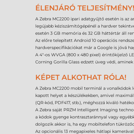
ÉLENJÁRÓ TELJESÍTMÉNY
A Zebra MC2200 ipari adatgyűjtő esetén is az a
legújabb kéziszámítógépénél a hardver tekintve
esetén 3 GB memória és 32 GB háttértár áll ren
Az előre telepített Android 10 operációs rendszer
hardverspecifikációkat már a Google is jóvá h
A 4"-os WVGA (800 x 480 pixel) érintőkijelző LE
Corning Gorilla Glass edzett üveg védi, amine
KÉPET ALKOTHAT RÓLA!
A Zebra MC2200 mobil terminál a vonalkódok le
kapott helyet a készülékekben, amivel maximáli
(QR-kód, PDF417, stb.), méghozzá kiváló haték
A Zebra saját PRZM Intelligent Imaging techn
a kódok gyenge kontrasztaránnyal vagy egyébk
dolgozik akkor is, ha egy mobiltelefon tükröződő
Az opcionális 13 megapixeles hátlapi kamerával 