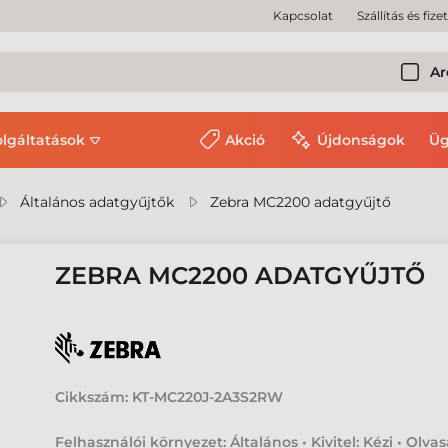
Kapcsolat
Szállítás és fize
Ar
olgáltatások
Akció
Újdonságok
Üg
Általános adatgyűjtők
Zebra MC2200 adatgyűjtő
ZEBRA MC2200 ADATGYŰJTŐ
Cikkszám:
KT-MC220J-2A3S2RW
Felhasználói környezet: Általános • Kivitel: Kézi • Olvas