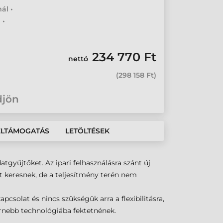
ál •
 •
234 770 Ft
nettó
(
298 158 Ft
)
djön
ÉLTÁMOGATÁS
LETÖLTÉSEK
gyűjtőket. Az ipari felhasználásra szánt új
 keresnek, de a teljesítmény terén nem
solat és nincs szükségük arra a flexibilitásra,
rnebb technológiába fektetnének.