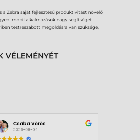
a Zebra saját fejlesztésű produktivitást növelő
 egyedi mobil alkalmazások nagy segítséget
yiben testreszabott megoldásra van szüksége,
K VÉLEMÉNYÉT
Csaba Vörös
Éva 
2026-08-04
2026-