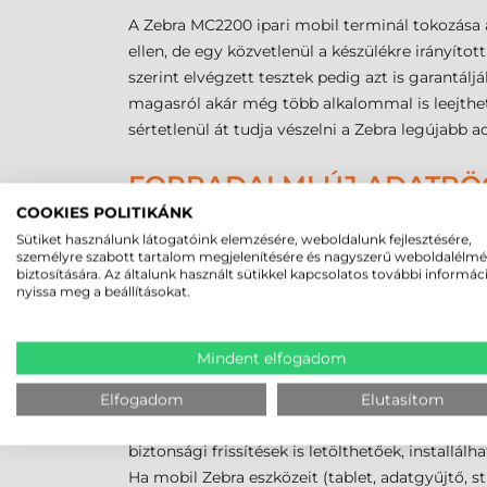
A Zebra MC2200 ipari mobil terminál tokozása a
ellen, de egy közvetlenül a készülékre irányít
szerint elvégzett tesztek pedig azt is garantálj
magasról akár még több alkalommal is leejtheti
sértetlenül át tudja vészelni a Zebra legújabb a
FORRADALMI ÚJ ADATRÖG
COOKIES POLITIKÁNK
A Zebra Technologies SimulScan alkalmazással n
Sütiket használunk látogatóink elemzésére, weboldalunk fejlesztésére,
oldal tartalmát digitalizálhatja és rendszerezhe
személyre szabott tartalom megjelenítésére és nagyszerű weboldalélm
biztosítására. Az általunk használt sütikkel kapcsolatos további informác
Zebra MC2200 és a SimulScan applikáció segíts
nyissa meg a beállításokat.
adatrögzítéseket, és fontos időt is megtakaríth
maximalizálhatja a termelést!
Mindent elfogadom
LEGYEN MINDIG NAPRAKÉ
Elfogadom
Elutasítom
A Zebra Technologies az eszközeihez 90 napos in
biztonsági frissítések is letölthetőek, installálh
Ha mobil Zebra eszközeit (tablet, adatgyűjtő, s