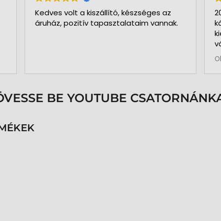
Kedves volt a kiszállító, készséges az
2
áruház, pozitív tapasztalataim vannak.
k
k
v
b
O
a
k
p
s
ÖVESSE BE YOUTUBE CSATORNÁNKA
é
h
n
RMÉKEK
v
k
k
p
K