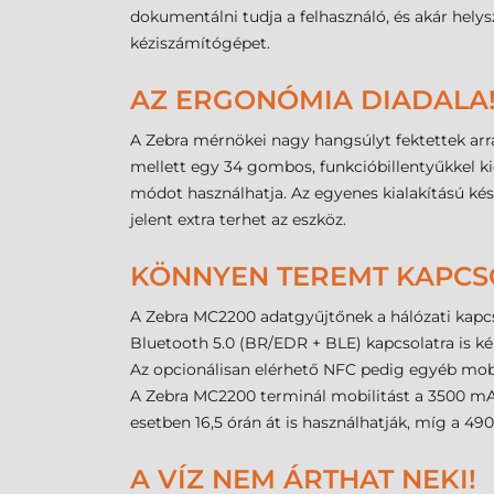
dokumentálni tudja a felhasználó, és akár helys
kéziszámítógépet.
AZ ERGONÓMIA DIADALA
A Zebra mérnökei nagy hangsúlyt fektettek arra
mellett egy 34 gombos, funkcióbillentyűkkel kie
módot használhatja. Az egyenes kialakítású ké
jelent extra terhet az eszköz.
KÖNNYEN TEREMT KAPCS
A Zebra MC2200 adatgyűjtőnek a hálózati kapcso
Bluetooth 5.0 (BR/EDR + BLE) kapcsolatra is ké
Az opcionálisan elérhető NFC pedig egyéb mobi
A Zebra MC2200 terminál mobilitást a 3500 mAh
esetben 16,5 órán át is használhatják, míg a 49
A VÍZ NEM ÁRTHAT NEKI!