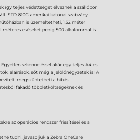
 így teljes védettséget élveznek a szállópor
A MIL-STD 810G amerikai katonai szabvány
y hűtőházban is üzemeltetheti, 1,52 méter
fél méteres eséseket pedig 500 alkalommal is
 Egyetlen szkenneléssel akár egy teljes A4-es
tók, aláírások, sőt még a jelölőnégyzetek is! A
evitelt, megszűntetheti a hibás
gzítésből fakadó többletköltségeknek és
re az operációs rendszer frissítései és a
retné tudni, javasoljuk a Zebra OneCare