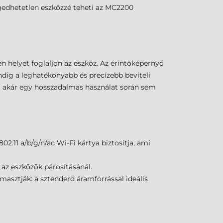
engedhetetlen eszközzé teheti az MC2200
n helyet foglaljon az eszköz. Az érintőképernyő
indig a leghatékonyabb és precízebb beviteli
el akár egy hosszadalmas használat során sem
.11 a/b/g/n/ac Wi-Fi kártya biztosítja, ami
az eszközök párosításánál.
asztják: a sztenderd áramforrással ideális