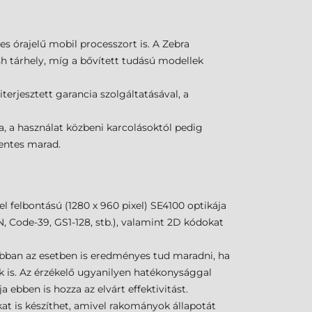
s órajelű mobil processzort is. A Zebra
sh tárhely, míg a bővített tudású modellek
iterjesztett garancia szolgáltatásával, a
ja, a használat közbeni karcolásoktól pedig
mentes marad.
 felbontású (1280 x 960 pixel) SE4100 optikája
 Code-39, GS1-128, stb.), valamint 2D kódokat
bban az esetben is eredményes tud maradni, ha
is. Az érzékelő ugyanilyen hatékonysággal
 ebben is hozza az elvárt effektivitást.
kat is készíthet, amivel rakományok állapotát