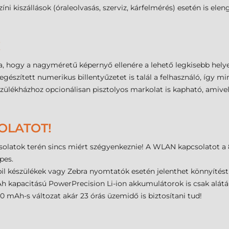
zíni kiszállások (óraleolvasás, szerviz, kárfelmérés) esetén is el
!
, hogy a nagyméretű képernyő ellenére a lehető legkisebb helye
gészített numerikus billentyűzetet is talál a felhasználó, így m
szülékházhoz opcionálisan pisztolyos markolat is kapható, amiv
OLATOT!
latok terén sincs miért szégyenkeznie! A WLAN kapcsolatot a 802
pes.
l készülékek vagy Zebra nyomtatók esetén jelenthet könnyítést 
 kapacitású PowerPrecision Li-ion akkumulátorok is csak alátám
00 mAh-s változat akár 23 órás üzemidő is biztosítani tud!