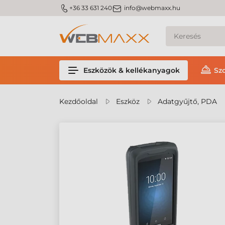
m_phone
m_email
+36 33 631 240
info@webmaxx.hu
Eszközök & kellékanyagok
Sz
Kezdőoldal
Eszköz
Adatgyűjtő, PDA