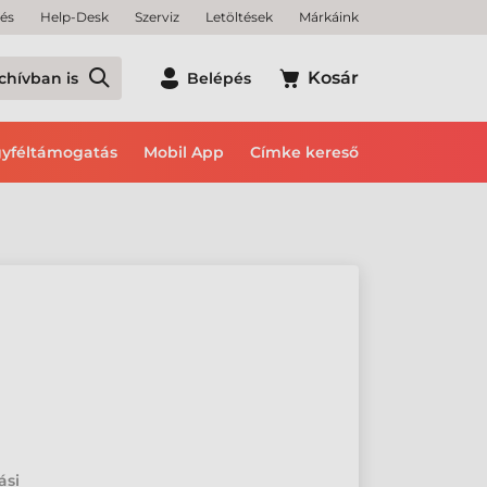
tés
Help-Desk
Szerviz
Letöltések
Márkáink
Kosár
chívban is
Belépés
yféltámogatás
Mobil App
Címke kereső
ási