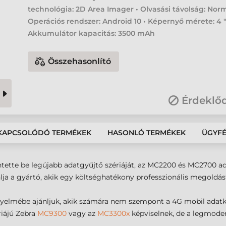
technológia: 2D Area Imager • Olvasási távolság: Norm
Operációs rendszer: Android 10 • Képernyő mérete: 4 "
Akkumulátor kapacitás: 3500 mAh
Összehasonlító
Érdeklő
KAPCSOLÓDÓ TERMÉKEK
HASONLÓ TERMÉKEK
ÜGYF
tette be legújabb adatgyűjtő szériáját, az MC2200 és MC2700 adat
a a gyártó, akik egy költséghatékony professzionális megoldást
yelmébe ajánljuk, akik számára nem szempont a 4G mobil adatkapc
iájú Zebra
MC9300
vagy az
MC3300x
képviselnek, de a legmode