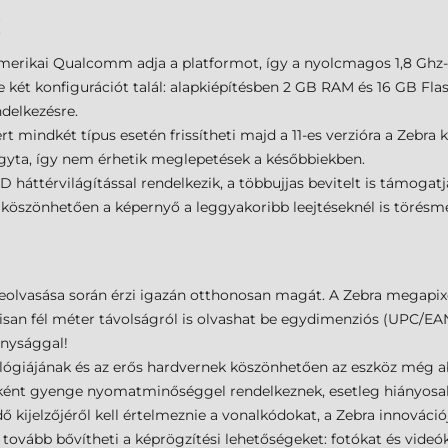
!
merikai Qualcomm adja a platformot, így a nyolcmagos 1,8 Ghz-e
 két konfigurációt talál: alapkiépítésben 2 GB RAM és 16 GB Fla
delkezésre.
t mindkét típus esetén frissítheti majd a 11-es verzióra a Zebra k
agyta, így nem érhetik meglepetések a későbbiekben.
D háttérvilágítással rendelkezik, a többujjas bevitelt is támogat
k köszönhetően a képernyő a leggyakoribb leejtéseknél is törés
olvasása során érzi igazán otthonosan magát. A Zebra megapixel
san fél méter távolságról is olvashat be egydimenziós (UPC/EAN,
onysággal!
ológiájának és az erős hardvernek köszönhetően az eszköz még a
ént gyenge nyomatminőséggel rendelkeznek, esetleg hiányosak 
 kijelzőjéről kell értelmeznie a vonalkódokat, a Zebra innovációja
tovább bővítheti a képrögzítési lehetőségeket: fotókat és videó