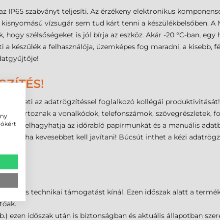
z IP65 szabványt teljesíti. Az érzékeny elektronikus komponensek
ott kisnyomású vízsugár sem tud kárt tenni a készülékbelsőben. 
ák, hogy szélsőségeket is jól bírja az eszköz. Akár -20 °C-ban, eg
 a készülék a felhasználója, üzemképes fog maradni, a kisebb, 
datgyűjtője!
ZÍTÉS!
övelheti az adatrögzítéssel foglalkozó kollégái produktivitását!
ti! Idetartoznak a vonalkódok, telefonszámok, szövegrészletek, fo
ény
iókért
égével elhagyhatja az időrabló papírmunkát és a manuális adatb
at vele, ha kevesebbet kell javítani! Búcsút inthet a kézi adatrö
SZ!
gyenes technikai támogatást kínál. Ezen időszak alatt a termékek
atóak.
tb.) ezen időszak után is biztonságban és aktuális állapotban sze