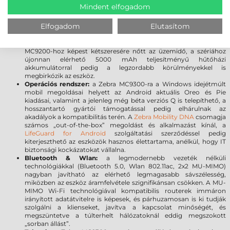
a szkenner ablak tartósságát, továbbá meggátolja a karcolások
Mindent elfogadom
kialakulását. A sérülésekre gyakorlatilag érzéketlen üveg törés
vagy karcolódás nélkül ellenáll a leggyakoribb leejtéseknek.
Elfogadom
Elutasítom
Akkumulátor:
A 7000 mAh PowerPrecision+ akkumulátor a
kategória legnagyobb kapacitásával és kiemelkedő üzemidővel
rendelkezik, így Ön a munkára fókuszálhat, limitációk nélkül. Az
MC9200-hoz képest kétszeresére nőtt az üzemidő, a szériához
újonnan elérhető 5000 mAh teljesítményű hűtőházi
akkumulátorral pedig a legzordabb körülményekkel is
megbirkózik az eszköz.
Operációs rendszer:
a Zebra MC9300-ra a Windows idejétmúlt
mobil megoldásai helyett az Android aktuális Oreo és Pie
kiadásai, valamint a jelenleg még béta verziós Q is telepíthető, a
hosszantartó gyártói támogatással pedig elhárulnak az
akadályok a kompatibilitás terén. A
Zebra Mobility DNA
csomagja
számos „out-of-the-box” megoldást és alkalmazást kínál, a
LifeGuard for Android
szolgáltatási szerződéssel pedig
kiterjeszthető az eszközök hasznos élettartama, anélkül, hogy IT
biztonsági kockázatokat vállalna.
Bluetooth & Wlan:
a legmodernebb vezeték nélküli
technológiákkal (Bluetooth 5.0, Wlan 802.11ac, 2x2 MU-MIMO)
nagyban javítható az elérhető legmagasabb sávszélesség,
miközben az eszköz áramfelvétele szignifikánsan csökken. A MU-
MIMO Wi-Fi technológiával kompatibilis routerek immáron
irányított adatátvitelre is képesek, és párhuzamosan is ki tudják
szolgálni a klienseket, javítva a kapcsolat minőségét, és
megszüntetve a túlterhelt hálózatoknál eddig megszokott
„sorban állást”.