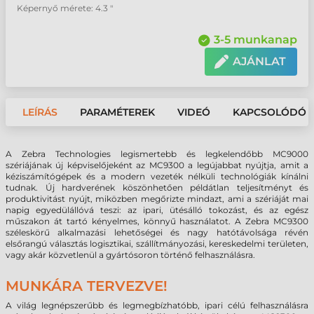
Képernyő mérete: 4.3 "
3-5 munkanap
AJÁNLAT
LEÍRÁS
PARAMÉTEREK
VIDEÓ
KAPCSOLÓDÓ 
A Zebra Technologies legismertebb és legkelendőbb MC9000
szériájának új képviselőjeként az MC9300 a legújabbat nyújtja, amit a
kéziszámítógépek és a modern vezeték nélküli technológiák kínálni
tudnak. Új hardverének köszönhetően példátlan teljesítményt és
produktivitást nyújt, miközben megőrizte mindazt, ami a szériáját mai
napig egyedülállóvá teszi: az ipari, ütésálló tokozást, és az egész
műszakon át tartó kényelmes, könnyű használatot. A Zebra MC9300
széleskörű alkalmazási lehetőségei és nagy hatótávolsága révén
elsőrangú választás logisztikai, szállítmányozási, kereskedelmi területen,
vagy akár közvetlenül a gyártósoron történő felhasználásra.
MUNKÁRA TERVEZVE!
A világ legnépszerűbb és legmegbízhatóbb, ipari célú felhasználásra