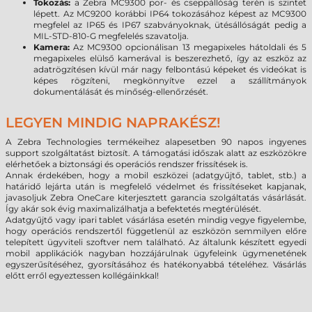
Tokozás:
a Zebra MC9300 por- és cseppállóság terén is szintet
lépett. Az MC9200 korábbi IP64 tokozásához képest az MC9300
megfelel az IP65 és IP67 szabványoknak, ütésállóságát pedig a
MIL-STD-810-G megfelelés szavatolja.
Kamera:
Az MC9300 opcionálisan 13 megapixeles hátoldali és 5
megapixeles elülső kamerával is beszerezhető, így az eszköz az
adatrögzítésen kívül már nagy felbontású képeket és videókat is
képes rögzíteni, megkönnyítve ezzel a szállítmányok
dokumentálását és minőség-ellenőrzését.
LEGYEN MINDIG NAPRAKÉSZ!
A Zebra Technologies termékeihez alapesetben 90 napos ingyenes
support szolgáltatást biztosít. A támogatási időszak alatt az eszközökre
elérhetőek a biztonsági és operációs rendszer frissítések is.
Annak érdekében, hogy a mobil eszközei (adatgyűjtő, tablet, stb.) a
határidő lejárta után is megfelelő védelmet és frissítéseket kapjanak,
javasoljuk Zebra OneCare kiterjesztett garancia szolgáltatás vásárlását.
Így akár sok évig maximalizálhatja a befektetés megtérülését.
Adatgyűjtő vagy ipari tablet vásárlása esetén mindig vegye figyelembe,
hogy operációs rendszertől függetlenül az eszközön semmilyen előre
telepített ügyviteli szoftver nem található. Az általunk készített egyedi
mobil applikációk nagyban hozzájárulnak ügyfeleink ügymenetének
egyszerűsítéséhez, gyorsításához és hatékonyabbá tételéhez. Vásárlás
előtt erről egyeztessen kollégáinkkal!