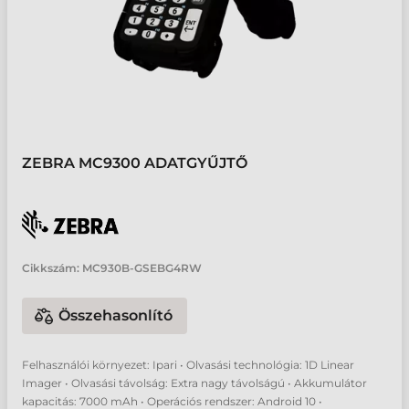
ZEBRA MC9300 ADATGYŰJTŐ
Cikkszám:
MC930B-GSEBG4RW
Összehasonlító
Felhasználói környezet: Ipari • Olvasási technológia: 1D Linear
Imager • Olvasási távolság: Extra nagy távolságú • Akkumulátor
kapacitás: 7000 mAh • Operációs rendszer: Android 10 •