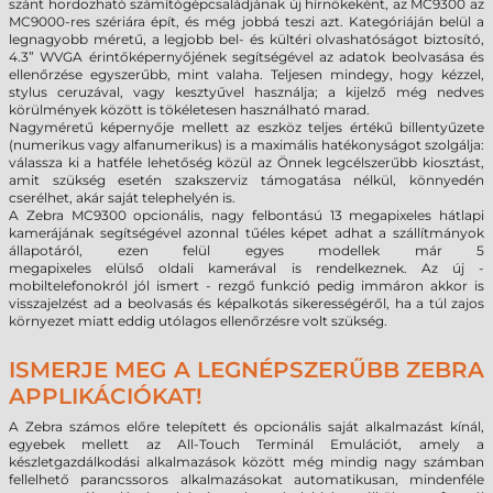
szánt hordozható számítógépcsaládjának új hírnökeként, az MC9300 az
MC9000-res szériára épít, és még jobbá teszi azt. Kategóriáján belül a
legnagyobb méretű, a legjobb bel- és kültéri olvashatóságot biztosító,
4.3” WVGA érintőképernyőjének segítségével az adatok beolvasása és
ellenőrzése egyszerűbb, mint valaha. Teljesen mindegy, hogy kézzel,
stylus ceruzával, vagy kesztyűvel használja; a kijelző még nedves
körülmények között is tökéletesen használható marad.
Nagyméretű képernyője mellett az eszköz teljes értékű billentyűzete
(numerikus vagy alfanumerikus) is a maximális hatékonyságot szolgálja:
válassza ki a hatféle lehetőség közül az Önnek legcélszerűbb kiosztást,
amit szükség esetén szakszerviz támogatása nélkül, könnyedén
cserélhet, akár saját telephelyén is.
A Zebra MC9300
opcionális,
nagy felbontású 13 megapixeles hátlapi
kamerájának segítségével azonnal tűéles képet adhat a szállítmányok
állapotáról, ezen felül egyes
modellek már
5
megapixeles
elülső
oldali
kamerával is rendelkeznek
. Az új -
mobiltelefonokról jól ismert - rezgő funkció pedig immáron akkor is
visszajelzést ad a beolvasás és képalkotás sikerességéről, ha a túl zajos
környezet miatt eddig utólagos ellenőrzésre volt szükség.
ISMERJE MEG A LEGNÉPSZERŰBB ZEBRA
APPLIKÁCIÓKAT!
A Zebra számos előre telepített és opcionális saját alkalmazást kínál,
egyebek mellett az All-Touch Terminál Emulációt, amely a
készletgazdálkodási alkalmazások között még mindig nagy számban
fellelhető parancssoros alkalmazásokat automatikusan, mindenféle