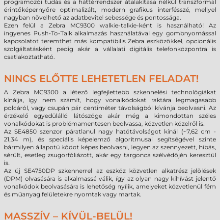
programozói tudás és a háttérrendszer átalakítása nélkül transzformál
érintőképernyőre optimalizált, modern grafikus interfésszé, mellyel
nagyban növelhető az adatbevitel sebessége és pontossága.
Ezen felül a Zebra MC9300 walkie-talkie-ként is használható! Az
ingyenes Push-To-Talk alkalmazás használatával egy gombnyomással
kapcsolatot teremthet más kompatibilis Zebra eszközökkel, opcionális
szolgáltatásként pedig akár a vállalati digitális telefonközpontra is
csatlakoztatható.
NINCS ELŐTTE LEHETETLEN FELADAT!
A Zebra MC9300 a létező legfejlettebb szkennelési technológiákat
kínálja, így nem számít, hogy vonalkódokat raktára legmagasabb
polcáról, vagy csupán pár centiméter távolságból kívánja beolvasni. Az
érzékelő egyedülálló látószöge akár még a kimondottan széles
vonalkódokat is problémamentesen beolvassa, közvetlen közelről is.
Az SE4850 szenzor páratlanul nagy hatótávolságot kínál (~7,62 cm -
21,34 m), és speciális képelemző algoritmusai segítségével szinte
bármilyen állapotú kódot képes beolvasni, legyen az szennyezett, hibás,
sérült, esetleg zsugorfóliázott, akár egy targonca szélvédőjén keresztül
is.
Az új SE4750DP szkennerrel az eszköz közvetlen alkatrész jelölések
(DPM) olvasására is alkalmassá válik, így az olyan nagy kihívást jelentő
vonalkódok beolvasására is lehetőség nyílik, amelyeket közvetlenül fém
és műanyag felületekre nyomtak vagy martak.
MASSZÍV – KÍVÜL-BELÜL!