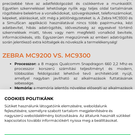
precízebbé téve az adatfeldolgozást és csökkentve a munkaidőt.
Egyetlen szkenneléssel lehetősége nyílik egy teljes oldal tartalmának
rögzítésére beleértve a vonalkódokat, szövegrészeket, telefonszámokat,
képeket, aláírásokat, sőt még a jelölőnégyzeteket is. A Zebra MC9300 és
a SimulScan applikáció használatával nincs több papírmunka, kézi
adatbevitel, hibás adatrögzítés, időveszteség az egyesével történő
szkennelések miatt, téves vagy nem megfelelő vonalkód bevitele,
információkésés, stb. Egyszerűen megszűnnek az emberi adatrögzítés
során jelentkező extra költségek és növekszik a termelékenység!
ZEBRA MC9200 VS. MC9300
Processzor:
a 8 magos Qualcomm Snapdragon 660 2,2 Mhz-es
processzor korszerű számítási teljesítményt és modern,
többszálas feldolgozást lehetővé tevő architektúrát nyújt,
amellyel nagyban javítható az alkalmazások futtatásának
sebessége.
Memória:
a memória jelentős növelése elősegíti az alkalmazások
akadásmentes működését, kellő tárhelyet biztosítva az
adatoknak, programoknak. Az MC9200-hoz képest
COOKIES POLITIKÁNK
megnégyszereződött a rendszermemória, és 16-szorosára
Sütiket használunk látogatóink elemzésére, weboldalunk
emelkedett a háttértárként szolgáló flash memória mérete, ami
fejlesztésére, személyre szabott tartalom megjelenítésére és
Micro SD kártyával 128 GB-tal bővíthető.
nagyszerű weboldalélmény biztosítására. Az általunk használt sütikkel
Kijelző:
A Zebra MC9300 az MC9200 3,7” képátlójú rezisztív VGA
kapcsolatos további információkért nyissa meg a beállításokat.
kijelzőjéhez képest nagyobb méretű és felbontású, kapacitív 4,3”
WVGA kijelzővel érkezik, melynél már a kesztyűs használat sem
okoz problémát. A Corning Gorilla Glass kijelző növeli a kijelző és