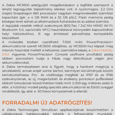
A Zebra MC9300 adatgyűjtő megalkotásakor a legfőbb szempont a
lehető legnagyobb teljesítmény elérése volt. A nyolcmagos, 2.2 GHz
órajelű Snapdragon 660 processzor nagyban megnövekedett számítási
kapacitást ígér, a 4 GB RAM és a 32 GB pSLC Flash memória pedig
bőséges teret adnak az alkalmazások futtatására és az adatai számára.
A legújabb vezeték nélküli szabványok (802.11ac / 2x2 MU-MIMO Wi-Fi;
Bluetooth 5.0, opcionális NFC) használatával könnyedén kapcsolódhat
helyi hálózatokhoz, ill. egy érintéssel párosíthatja kompatibilis
készülékeit.
A működés közben cserélhető 7.000 mAh PowerPrecision+
akkumulátorral szerelt MC9300 elődjéhez, az MC9200-hoz képest még
intenzív használat mellett is kétszeres üzemidőre képes, a
Zebra Mobility
DNA
ingyenes PowerPrecision Console szoftvere jóvoltából pedig
időben azonosítani tudja a hibás vagy életciklusuk végén járó
akkumulátorokat.
A Zebra természetesen arra is figyelt, hogy a hardvert megóvja a
sérülésektől, annak erejét szinte bárhol, bármilyen körülmények között
kamatoztathassa. Por- és vízállósága megfelel az IP67 és az IP65
szabványoknak, az új, megerősített és érzékeny pontokon pufferekkel
ellátott tokozásnak köszönhetően több mint 2.000 egy méteres esést is
elbír, a hűtőházi modell pedig speciális akkumulátorral és fűtött üveggel
rendelkezik, így akár a -30 fokos környezetnek is ellenáll.
FORRADALMI ÚJ ADATRÖGZÍTÉS!
A Zebra Technologies SimulScan applikációjának köszönhetően a
vállalkozások hatékonyabbá tehetik a felhasználók munkáját,