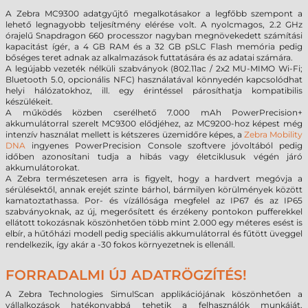
A Zebra MC9300 adatgyűjtő megalkotásakor a legfőbb szempont a
lehető legnagyobb teljesítmény elérése volt. A nyolcmagos, 2.2 GHz
órajelű Snapdragon 660 processzor nagyban megnövekedett számítási
kapacitást ígér, a 4 GB RAM és a 32 GB pSLC Flash memória pedig
bőséges teret adnak az alkalmazások futtatására és az adatai számára.
A legújabb vezeték nélküli szabványok (802.11ac / 2x2 MU-MIMO Wi-Fi;
Bluetooth 5.0, opcionális NFC) használatával könnyedén kapcsolódhat
helyi hálózatokhoz, ill. egy érintéssel párosíthatja kompatibilis
készülékeit.
A működés közben cserélhető 7.000 mAh PowerPrecision+
akkumulátorral szerelt MC9300 elődjéhez, az MC9200-hoz képest még
intenzív használat mellett is kétszeres üzemidőre képes, a
Zebra Mobility
DNA
ingyenes PowerPrecision Console szoftvere jóvoltából pedig
időben azonosítani tudja a hibás vagy életciklusuk végén járó
akkumulátorokat.
A Zebra természetesen arra is figyelt, hogy a hardvert megóvja a
sérülésektől, annak erejét szinte bárhol, bármilyen körülmények között
kamatoztathassa. Por- és vízállósága megfelel az IP67 és az IP65
szabványoknak, az új, megerősített és érzékeny pontokon pufferekkel
ellátott tokozásnak köszönhetően több mint 2.000 egy méteres esést is
elbír, a hűtőházi modell pedig speciális akkumulátorral és fűtött üveggel
rendelkezik, így akár a -30 fokos környezetnek is ellenáll.
FORRADALMI ÚJ ADATRÖGZÍTÉS!
A Zebra Technologies SimulScan applikációjának köszönhetően a
vállalkozások hatékonyabbá tehetik a felhasználók munkáját,