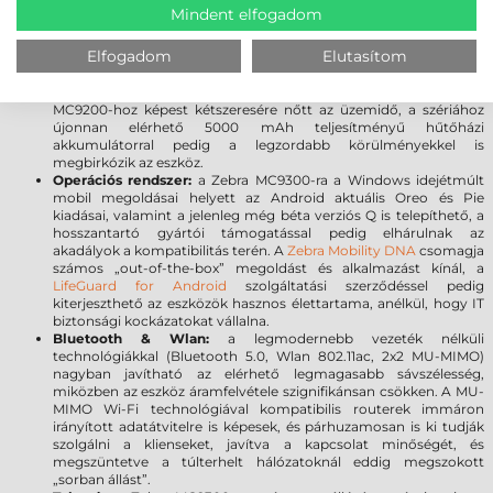
a szkenner ablak tartósságát, továbbá meggátolja a karcolások
Mindent elfogadom
kialakulását. A sérülésekre gyakorlatilag érzéketlen üveg törés
vagy karcolódás nélkül ellenáll a leggyakoribb leejtéseknek.
Elfogadom
Elutasítom
Akkumulátor:
A 7000 mAh PowerPrecision+ akkumulátor a
kategória legnagyobb kapacitásával és kiemelkedő üzemidővel
rendelkezik, így Ön a munkára fókuszálhat, limitációk nélkül. Az
MC9200-hoz képest kétszeresére nőtt az üzemidő, a szériához
újonnan elérhető 5000 mAh teljesítményű hűtőházi
akkumulátorral pedig a legzordabb körülményekkel is
megbirkózik az eszköz.
Operációs rendszer:
a Zebra MC9300-ra a Windows idejétmúlt
mobil megoldásai helyett az Android aktuális Oreo és Pie
kiadásai, valamint a jelenleg még béta verziós Q is telepíthető, a
hosszantartó gyártói támogatással pedig elhárulnak az
akadályok a kompatibilitás terén. A
Zebra Mobility DNA
csomagja
számos „out-of-the-box” megoldást és alkalmazást kínál, a
LifeGuard for Android
szolgáltatási szerződéssel pedig
kiterjeszthető az eszközök hasznos élettartama, anélkül, hogy IT
biztonsági kockázatokat vállalna.
Bluetooth & Wlan:
a legmodernebb vezeték nélküli
technológiákkal (Bluetooth 5.0, Wlan 802.11ac, 2x2 MU-MIMO)
nagyban javítható az elérhető legmagasabb sávszélesség,
miközben az eszköz áramfelvétele szignifikánsan csökken. A MU-
MIMO Wi-Fi technológiával kompatibilis routerek immáron
irányított adatátvitelre is képesek, és párhuzamosan is ki tudják
szolgálni a klienseket, javítva a kapcsolat minőségét, és
megszüntetve a túlterhelt hálózatoknál eddig megszokott
„sorban állást”.