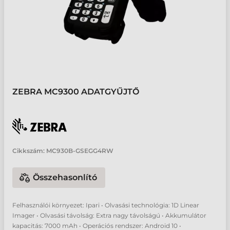
ZEBRA MC9300 ADATGYŰJTŐ
Cikkszám:
MC930B-GSEGG4RW
Összehasonlító
Felhasználói környezet: Ipari • Olvasási technológia: 1D Linear
Imager • Olvasási távolság: Extra nagy távolságú • Akkumulátor
kapacitás: 7000 mAh • Operációs rendszer: Android 10 •