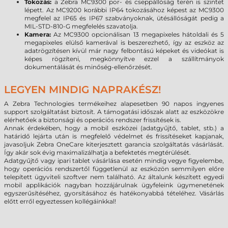
Tokozás:
a Zebra MC9300 por- és cseppállóság terén is szintet
lépett. Az MC9200 korábbi IP64 tokozásához képest az MC9300
megfelel az IP65 és IP67 szabványoknak, ütésállóságát pedig a
MIL-STD-810-G megfelelés szavatolja.
Kamera:
Az MC9300 opcionálisan 13 megapixeles hátoldali és 5
megapixeles elülső kamerával is beszerezhető, így az eszköz az
adatrögzítésen kívül már nagy felbontású képeket és videókat is
képes rögzíteni, megkönnyítve ezzel a szállítmányok
dokumentálását és minőség-ellenőrzését.
LEGYEN MINDIG NAPRAKÉSZ!
A Zebra Technologies termékeihez alapesetben 90 napos ingyenes
support szolgáltatást biztosít. A támogatási időszak alatt az eszközökre
elérhetőek a biztonsági és operációs rendszer frissítések is.
Annak érdekében, hogy a mobil eszközei (adatgyűjtő, tablet, stb.) a
határidő lejárta után is megfelelő védelmet és frissítéseket kapjanak,
javasoljuk Zebra OneCare kiterjesztett garancia szolgáltatás vásárlását.
Így akár sok évig maximalizálhatja a befektetés megtérülését.
Adatgyűjtő vagy ipari tablet vásárlása esetén mindig vegye figyelembe,
hogy operációs rendszertől függetlenül az eszközön semmilyen előre
telepített ügyviteli szoftver nem található. Az általunk készített egyedi
mobil applikációk nagyban hozzájárulnak ügyfeleink ügymenetének
egyszerűsítéséhez, gyorsításához és hatékonyabbá tételéhez. Vásárlás
előtt erről egyeztessen kollégáinkkal!