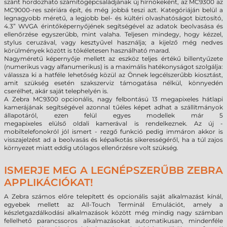
szánt hordozható számítógépcsaládjának új hírnökeként, az MC9300 az
MC9000-res szériára épít, és még jobbá teszi azt. Kategóriáján belül a
legnagyobb méretű, a legjobb bel- és kültéri olvashatóságot biztosító,
4.3” WVGA érintőképernyőjének segítségével az adatok beolvasása és
ellenőrzése egyszerűbb, mint valaha. Teljesen mindegy, hogy kézzel,
stylus ceruzával, vagy kesztyűvel használja; a kijelző még nedves
körülmények között is tökéletesen használható marad.
Nagyméretű képernyője mellett az eszköz teljes értékű billentyűzete
(numerikus vagy alfanumerikus) is a maximális hatékonyságot szolgálja:
válassza ki a hatféle lehetőség közül az Önnek legcélszerűbb kiosztást,
amit szükség esetén szakszerviz támogatása nélkül, könnyedén
cserélhet, akár saját telephelyén is.
A Zebra MC9300
opcionális,
nagy felbontású 13 megapixeles hátlapi
kamerájának segítségével azonnal tűéles képet adhat a szállítmányok
állapotáról, ezen felül egyes
modellek már
5
megapixeles
elülső
oldali
kamerával is rendelkeznek
. Az új -
mobiltelefonokról jól ismert - rezgő funkció pedig immáron akkor is
visszajelzést ad a beolvasás és képalkotás sikerességéről, ha a túl zajos
környezet miatt eddig utólagos ellenőrzésre volt szükség.
ISMERJE MEG A LEGNÉPSZERŰBB ZEBRA
APPLIKÁCIÓKAT!
A Zebra számos előre telepített és opcionális saját alkalmazást kínál,
egyebek mellett az All-Touch Terminál Emulációt, amely a
készletgazdálkodási alkalmazások között még mindig nagy számban
fellelhető parancssoros alkalmazásokat automatikusan, mindenféle