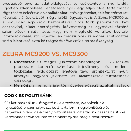
precízebbé téve az adatfeldolgozást és csökkentve a munkaidőt.
Egyetlen szkenneléssel lehetősége nyílik egy teljes oldal tartalmának
rögzítésére beleértve a vonalkódokat, szövegrészeket, telefonszámokat,
képeket, aláírásokat, sőt még a jelölőnégyzeteket is. A Zebra MC9300 és
a SimulScan applikáció használatával nincs több papírmunka, kézi
adatbevitel, hibás adatrögzítés, időveszteség az egyesével történő
szkennelések miatt, téves vagy nem megfelelő vonalkód bevitele,
információkésés, stb. Egyszerűen megszűnnek az emberi adatrögzítés
során jelentkező extra költségek és növekszik a termelékenység!
ZEBRA MC9200 VS. MC9300
Processzor:
a 8 magos Qualcomm Snapdragon 660 2,2 Mhz-es
processzor korszerű számítási teljesítményt és modern,
többszálas feldolgozást lehetővé tevő architektúrát nyújt,
amellyel nagyban javítható az alkalmazások futtatásának
sebessége.
Memória:
a memória jelentős növelése elősegíti az alkalmazások
akadásmentes működését, kellő tárhelyet biztosítva az
adatoknak, programoknak. Az MC9200-hoz képest
COOKIES POLITIKÁNK
megnégyszereződött a rendszermemória, és 16-szorosára
Sütiket használunk látogatóink elemzésére, weboldalunk
emelkedett a háttértárként szolgáló flash memória mérete, ami
fejlesztésére, személyre szabott tartalom megjelenítésére és
Micro SD kártyával 128 GB-tal bővíthető.
nagyszerű weboldalélmény biztosítására. Az általunk használt sütikkel
Kijelző:
A Zebra MC9300 az MC9200 3,7” képátlójú rezisztív VGA
kapcsolatos további információkért nyissa meg a beállításokat.
kijelzőjéhez képest nagyobb méretű és felbontású, kapacitív 4,3”
WVGA kijelzővel érkezik, melynél már a kesztyűs használat sem
okoz problémát. A Corning Gorilla Glass kijelző növeli a kijelző és