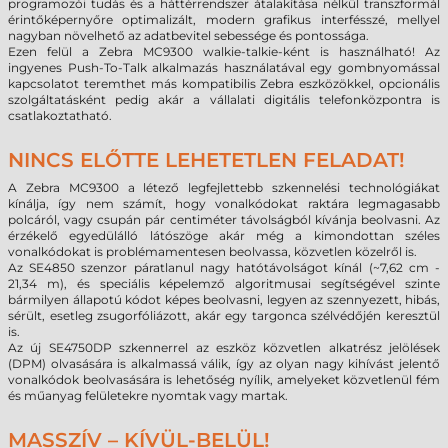
programozói tudás és a háttérrendszer átalakítása nélkül transzformál
érintőképernyőre optimalizált, modern grafikus interfésszé, mellyel
nagyban növelhető az adatbevitel sebessége és pontossága.
Ezen felül a Zebra MC9300 walkie-talkie-ként is használható! Az
ingyenes Push-To-Talk alkalmazás használatával egy gombnyomással
kapcsolatot teremthet más kompatibilis Zebra eszközökkel, opcionális
szolgáltatásként pedig akár a vállalati digitális telefonközpontra is
csatlakoztatható.
NINCS ELŐTTE LEHETETLEN FELADAT!
A Zebra MC9300 a létező legfejlettebb szkennelési technológiákat
kínálja, így nem számít, hogy vonalkódokat raktára legmagasabb
polcáról, vagy csupán pár centiméter távolságból kívánja beolvasni. Az
érzékelő egyedülálló látószöge akár még a kimondottan széles
vonalkódokat is problémamentesen beolvassa, közvetlen közelről is.
Az SE4850 szenzor páratlanul nagy hatótávolságot kínál (~7,62 cm -
21,34 m), és speciális képelemző algoritmusai segítségével szinte
bármilyen állapotú kódot képes beolvasni, legyen az szennyezett, hibás,
sérült, esetleg zsugorfóliázott, akár egy targonca szélvédőjén keresztül
is.
Az új SE4750DP szkennerrel az eszköz közvetlen alkatrész jelölések
(DPM) olvasására is alkalmassá válik, így az olyan nagy kihívást jelentő
vonalkódok beolvasására is lehetőség nyílik, amelyeket közvetlenül fém
és műanyag felületekre nyomtak vagy martak.
MASSZÍV – KÍVÜL-BELÜL!