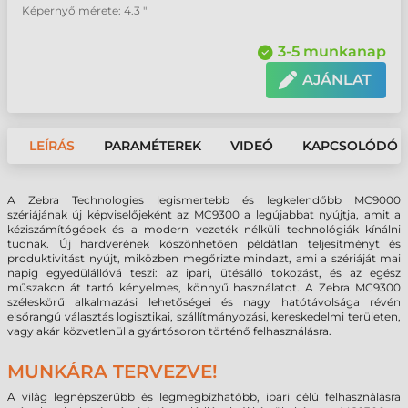
Képernyő mérete: 4.3 "
3-5 munkanap
AJÁNLAT
LEÍRÁS
PARAMÉTEREK
VIDEÓ
KAPCSOLÓDÓ 
A Zebra Technologies legismertebb és legkelendőbb MC9000
szériájának új képviselőjeként az MC9300 a legújabbat nyújtja, amit a
kéziszámítógépek és a modern vezeték nélküli technológiák kínálni
tudnak. Új hardverének köszönhetően példátlan teljesítményt és
produktivitást nyújt, miközben megőrizte mindazt, ami a szériáját mai
napig egyedülállóvá teszi: az ipari, ütésálló tokozást, és az egész
műszakon át tartó kényelmes, könnyű használatot. A Zebra MC9300
széleskörű alkalmazási lehetőségei és nagy hatótávolsága révén
elsőrangú választás logisztikai, szállítmányozási, kereskedelmi területen,
vagy akár közvetlenül a gyártósoron történő felhasználásra.
MUNKÁRA TERVEZVE!
A világ legnépszerűbb és legmegbízhatóbb, ipari célú felhasználásra