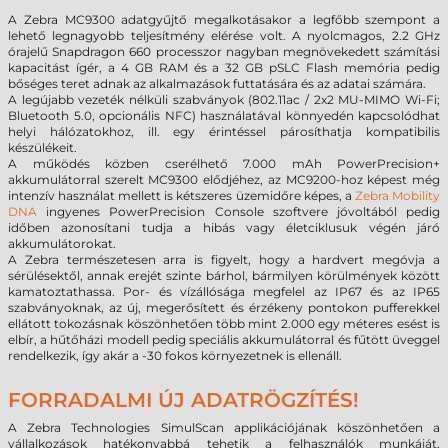
A Zebra MC9300 adatgyűjtő megalkotásakor a legfőbb szempont a
lehető legnagyobb teljesítmény elérése volt. A nyolcmagos, 2.2 GHz
órajelű Snapdragon 660 processzor nagyban megnövekedett számítási
kapacitást ígér, a 4 GB RAM és a 32 GB pSLC Flash memória pedig
bőséges teret adnak az alkalmazások futtatására és az adatai számára.
A legújabb vezeték nélküli szabványok (802.11ac / 2x2 MU-MIMO Wi-Fi;
Bluetooth 5.0, opcionális NFC) használatával könnyedén kapcsolódhat
helyi hálózatokhoz, ill. egy érintéssel párosíthatja kompatibilis
készülékeit.
A működés közben cserélhető 7.000 mAh PowerPrecision+
akkumulátorral szerelt MC9300 elődjéhez, az MC9200-hoz képest még
intenzív használat mellett is kétszeres üzemidőre képes, a
Zebra Mobility
DNA
ingyenes PowerPrecision Console szoftvere jóvoltából pedig
időben azonosítani tudja a hibás vagy életciklusuk végén járó
akkumulátorokat.
A Zebra természetesen arra is figyelt, hogy a hardvert megóvja a
sérülésektől, annak erejét szinte bárhol, bármilyen körülmények között
kamatoztathassa. Por- és vízállósága megfelel az IP67 és az IP65
szabványoknak, az új, megerősített és érzékeny pontokon pufferekkel
ellátott tokozásnak köszönhetően több mint 2.000 egy méteres esést is
elbír, a hűtőházi modell pedig speciális akkumulátorral és fűtött üveggel
rendelkezik, így akár a -30 fokos környezetnek is ellenáll.
FORRADALMI ÚJ ADATRÖGZÍTÉS!
A Zebra Technologies SimulScan applikációjának köszönhetően a
vállalkozások hatékonyabbá tehetik a felhasználók munkáját,