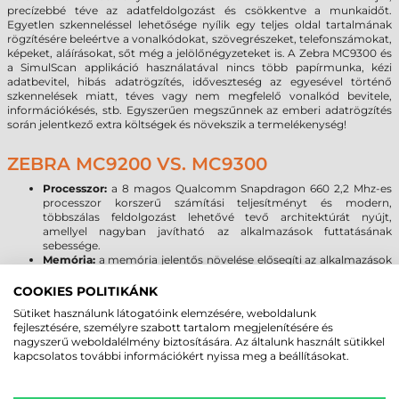
precízebbé téve az adatfeldolgozást és csökkentve a munkaidőt.
Egyetlen szkenneléssel lehetősége nyílik egy teljes oldal tartalmának
rögzítésére beleértve a vonalkódokat, szövegrészeket, telefonszámokat,
képeket, aláírásokat, sőt még a jelölőnégyzeteket is. A Zebra MC9300 és
a SimulScan applikáció használatával nincs több papírmunka, kézi
adatbevitel, hibás adatrögzítés, időveszteség az egyesével történő
szkennelések miatt, téves vagy nem megfelelő vonalkód bevitele,
információkésés, stb. Egyszerűen megszűnnek az emberi adatrögzítés
során jelentkező extra költségek és növekszik a termelékenység!
ZEBRA MC9200 VS. MC9300
Processzor:
a 8 magos Qualcomm Snapdragon 660 2,2 Mhz-es
processzor korszerű számítási teljesítményt és modern,
többszálas feldolgozást lehetővé tevő architektúrát nyújt,
amellyel nagyban javítható az alkalmazások futtatásának
sebessége.
Memória:
a memória jelentős növelése elősegíti az alkalmazások
akadásmentes működését, kellő tárhelyet biztosítva az
adatoknak, programoknak. Az MC9200-hoz képest
COOKIES POLITIKÁNK
megnégyszereződött a rendszermemória, és 16-szorosára
Sütiket használunk látogatóink elemzésére, weboldalunk
emelkedett a háttértárként szolgáló flash memória mérete, ami
fejlesztésére, személyre szabott tartalom megjelenítésére és
Micro SD kártyával 128 GB-tal bővíthető.
nagyszerű weboldalélmény biztosítására. Az általunk használt sütikkel
Kijelző:
A Zebra MC9300 az MC9200 3,7” képátlójú rezisztív VGA
kapcsolatos további információkért nyissa meg a beállításokat.
kijelzőjéhez képest nagyobb méretű és felbontású, kapacitív 4,3”
WVGA kijelzővel érkezik, melynél már a kesztyűs használat sem
okoz problémát. A Corning Gorilla Glass kijelző növeli a kijelző és