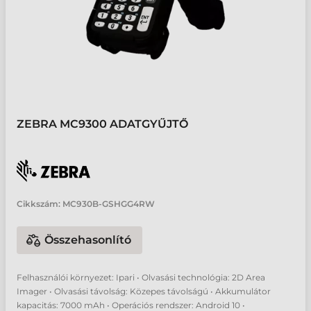
ZEBRA MC9300 ADATGYŰJTŐ
Cikkszám:
MC930B-GSHGG4RW
Összehasonlító
Felhasználói környezet: Ipari • Olvasási technológia: 2D Area
Imager • Olvasási távolság: Közepes távolságú • Akkumulátor
kapacitás: 7000 mAh • Operációs rendszer: Android 10 •