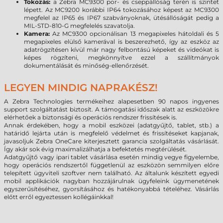
Tokozás:
a Zebra MC9300 por- és cseppállóság terén is szintet
lépett. Az MC9200 korábbi IP64 tokozásához képest az MC9300
megfelel az IP65 és IP67 szabványoknak, ütésállóságát pedig a
MIL-STD-810-G megfelelés szavatolja.
Kamera:
Az MC9300 opcionálisan 13 megapixeles hátoldali és 5
megapixeles elülső kamerával is beszerezhető, így az eszköz az
adatrögzítésen kívül már nagy felbontású képeket és videókat is
képes rögzíteni, megkönnyítve ezzel a szállítmányok
dokumentálását és minőség-ellenőrzését.
LEGYEN MINDIG NAPRAKÉSZ!
A Zebra Technologies termékeihez alapesetben 90 napos ingyenes
support szolgáltatást biztosít. A támogatási időszak alatt az eszközökre
elérhetőek a biztonsági és operációs rendszer frissítések is.
Annak érdekében, hogy a mobil eszközei (adatgyűjtő, tablet, stb.) a
határidő lejárta után is megfelelő védelmet és frissítéseket kapjanak,
javasoljuk Zebra OneCare kiterjesztett garancia szolgáltatás vásárlását.
Így akár sok évig maximalizálhatja a befektetés megtérülését.
Adatgyűjtő vagy ipari tablet vásárlása esetén mindig vegye figyelembe,
hogy operációs rendszertől függetlenül az eszközön semmilyen előre
telepített ügyviteli szoftver nem található. Az általunk készített egyedi
mobil applikációk nagyban hozzájárulnak ügyfeleink ügymenetének
egyszerűsítéséhez, gyorsításához és hatékonyabbá tételéhez. Vásárlás
előtt erről egyeztessen kollégáinkkal!