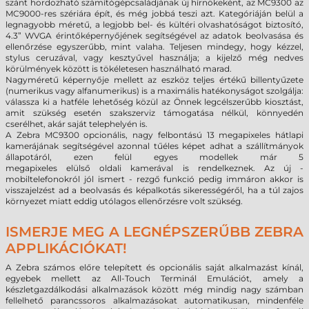
szánt hordozható számítógépcsaládjának új hírnökeként, az MC9300 az
MC9000-res szériára épít, és még jobbá teszi azt. Kategóriáján belül a
legnagyobb méretű, a legjobb bel- és kültéri olvashatóságot biztosító,
4.3” WVGA érintőképernyőjének segítségével az adatok beolvasása és
ellenőrzése egyszerűbb, mint valaha. Teljesen mindegy, hogy kézzel,
stylus ceruzával, vagy kesztyűvel használja; a kijelző még nedves
körülmények között is tökéletesen használható marad.
Nagyméretű képernyője mellett az eszköz teljes értékű billentyűzete
(numerikus vagy alfanumerikus) is a maximális hatékonyságot szolgálja:
válassza ki a hatféle lehetőség közül az Önnek legcélszerűbb kiosztást,
amit szükség esetén szakszerviz támogatása nélkül, könnyedén
cserélhet, akár saját telephelyén is.
A Zebra MC9300
opcionális,
nagy felbontású 13 megapixeles hátlapi
kamerájának segítségével azonnal tűéles képet adhat a szállítmányok
állapotáról, ezen felül egyes
modellek már
5
megapixeles
elülső
oldali
kamerával is rendelkeznek
. Az új -
mobiltelefonokról jól ismert - rezgő funkció pedig immáron akkor is
visszajelzést ad a beolvasás és képalkotás sikerességéről, ha a túl zajos
környezet miatt eddig utólagos ellenőrzésre volt szükség.
ISMERJE MEG A LEGNÉPSZERŰBB ZEBRA
APPLIKÁCIÓKAT!
A Zebra számos előre telepített és opcionális saját alkalmazást kínál,
egyebek mellett az All-Touch Terminál Emulációt, amely a
készletgazdálkodási alkalmazások között még mindig nagy számban
fellelhető parancssoros alkalmazásokat automatikusan, mindenféle