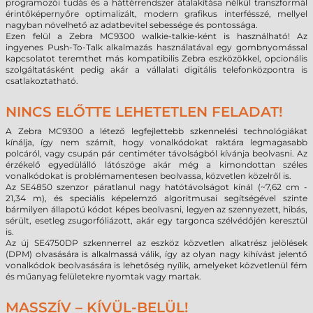
programozói tudás és a háttérrendszer átalakítása nélkül transzformál
érintőképernyőre optimalizált, modern grafikus interfésszé, mellyel
nagyban növelhető az adatbevitel sebessége és pontossága.
Ezen felül a Zebra MC9300 walkie-talkie-ként is használható! Az
ingyenes Push-To-Talk alkalmazás használatával egy gombnyomással
kapcsolatot teremthet más kompatibilis Zebra eszközökkel, opcionális
szolgáltatásként pedig akár a vállalati digitális telefonközpontra is
csatlakoztatható.
NINCS ELŐTTE LEHETETLEN FELADAT!
A Zebra MC9300 a létező legfejlettebb szkennelési technológiákat
kínálja, így nem számít, hogy vonalkódokat raktára legmagasabb
polcáról, vagy csupán pár centiméter távolságból kívánja beolvasni. Az
érzékelő egyedülálló látószöge akár még a kimondottan széles
vonalkódokat is problémamentesen beolvassa, közvetlen közelről is.
Az SE4850 szenzor páratlanul nagy hatótávolságot kínál (~7,62 cm -
21,34 m), és speciális képelemző algoritmusai segítségével szinte
bármilyen állapotú kódot képes beolvasni, legyen az szennyezett, hibás,
sérült, esetleg zsugorfóliázott, akár egy targonca szélvédőjén keresztül
is.
Az új SE4750DP szkennerrel az eszköz közvetlen alkatrész jelölések
(DPM) olvasására is alkalmassá válik, így az olyan nagy kihívást jelentő
vonalkódok beolvasására is lehetőség nyílik, amelyeket közvetlenül fém
és műanyag felületekre nyomtak vagy martak.
MASSZÍV – KÍVÜL-BELÜL!