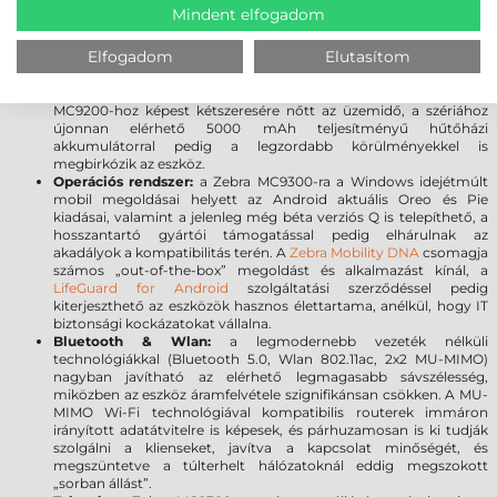
a szkenner ablak tartósságát, továbbá meggátolja a karcolások
Mindent elfogadom
kialakulását. A sérülésekre gyakorlatilag érzéketlen üveg törés
vagy karcolódás nélkül ellenáll a leggyakoribb leejtéseknek.
Elfogadom
Elutasítom
Akkumulátor:
A 7000 mAh PowerPrecision+ akkumulátor a
kategória legnagyobb kapacitásával és kiemelkedő üzemidővel
rendelkezik, így Ön a munkára fókuszálhat, limitációk nélkül. Az
MC9200-hoz képest kétszeresére nőtt az üzemidő, a szériához
újonnan elérhető 5000 mAh teljesítményű hűtőházi
akkumulátorral pedig a legzordabb körülményekkel is
megbirkózik az eszköz.
Operációs rendszer:
a Zebra MC9300-ra a Windows idejétmúlt
mobil megoldásai helyett az Android aktuális Oreo és Pie
kiadásai, valamint a jelenleg még béta verziós Q is telepíthető, a
hosszantartó gyártói támogatással pedig elhárulnak az
akadályok a kompatibilitás terén. A
Zebra Mobility DNA
csomagja
számos „out-of-the-box” megoldást és alkalmazást kínál, a
LifeGuard for Android
szolgáltatási szerződéssel pedig
kiterjeszthető az eszközök hasznos élettartama, anélkül, hogy IT
biztonsági kockázatokat vállalna.
Bluetooth & Wlan:
a legmodernebb vezeték nélküli
technológiákkal (Bluetooth 5.0, Wlan 802.11ac, 2x2 MU-MIMO)
nagyban javítható az elérhető legmagasabb sávszélesség,
miközben az eszköz áramfelvétele szignifikánsan csökken. A MU-
MIMO Wi-Fi technológiával kompatibilis routerek immáron
irányított adatátvitelre is képesek, és párhuzamosan is ki tudják
szolgálni a klienseket, javítva a kapcsolat minőségét, és
megszüntetve a túlterhelt hálózatoknál eddig megszokott
„sorban állást”.