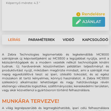
Képernyő mérete: 4.3 "
Rendelésre
AJÁNLAT
LEÍRÁS
PARAMÉTEREK
VIDEÓ
KAPCSOLÓDÓ 
A Zebra Technologies legismertebb és legkelendőbb MC9000
szériájának új képviselőjeként az MC9300 a legújabbat nyújtja, amit a
kéziszámítógépek és a modern vezeték nélküli technológiák kínálni
tudnak. Új hardverének köszönhetően példátlan teljesítményt és
produktivitást nyújt, miközben megőrizte mindazt, ami a szériáját mai
napig egyedülállóvá teszi: az ipari, ütésálló tokozást, és az egész
műszakon át tartó kényelmes, könnyű használatot. A Zebra MC9300
széleskörű alkalmazási lehetőségei és nagy hatótávolsága révén
elsőrangú választás logisztikai, szállítmányozási, kereskedelmi területen,
vagy akár közvetlenül a gyártósoron történő felhasználásra.
MUNKÁRA TERVEZVE!
A világ legnépszerűbb és legmegbízhatóbb, ipari célú felhasználásra