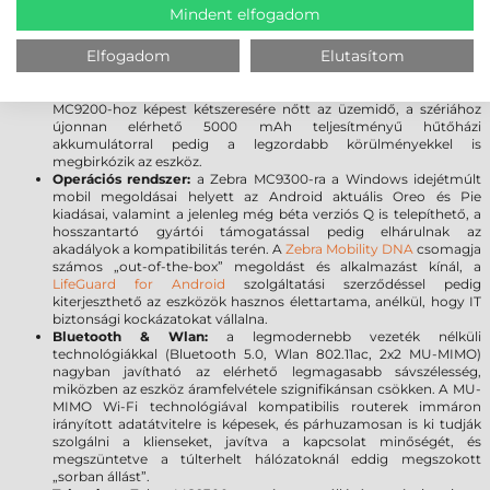
a szkenner ablak tartósságát, továbbá meggátolja a karcolások
Mindent elfogadom
kialakulását. A sérülésekre gyakorlatilag érzéketlen üveg törés
vagy karcolódás nélkül ellenáll a leggyakoribb leejtéseknek.
Elfogadom
Elutasítom
Akkumulátor:
A 7000 mAh PowerPrecision+ akkumulátor a
kategória legnagyobb kapacitásával és kiemelkedő üzemidővel
rendelkezik, így Ön a munkára fókuszálhat, limitációk nélkül. Az
MC9200-hoz képest kétszeresére nőtt az üzemidő, a szériához
újonnan elérhető 5000 mAh teljesítményű hűtőházi
akkumulátorral pedig a legzordabb körülményekkel is
megbirkózik az eszköz.
Operációs rendszer:
a Zebra MC9300-ra a Windows idejétmúlt
mobil megoldásai helyett az Android aktuális Oreo és Pie
kiadásai, valamint a jelenleg még béta verziós Q is telepíthető, a
hosszantartó gyártói támogatással pedig elhárulnak az
akadályok a kompatibilitás terén. A
Zebra Mobility DNA
csomagja
számos „out-of-the-box” megoldást és alkalmazást kínál, a
LifeGuard for Android
szolgáltatási szerződéssel pedig
kiterjeszthető az eszközök hasznos élettartama, anélkül, hogy IT
biztonsági kockázatokat vállalna.
Bluetooth & Wlan:
a legmodernebb vezeték nélküli
technológiákkal (Bluetooth 5.0, Wlan 802.11ac, 2x2 MU-MIMO)
nagyban javítható az elérhető legmagasabb sávszélesség,
miközben az eszköz áramfelvétele szignifikánsan csökken. A MU-
MIMO Wi-Fi technológiával kompatibilis routerek immáron
irányított adatátvitelre is képesek, és párhuzamosan is ki tudják
szolgálni a klienseket, javítva a kapcsolat minőségét, és
megszüntetve a túlterhelt hálózatoknál eddig megszokott
„sorban állást”.