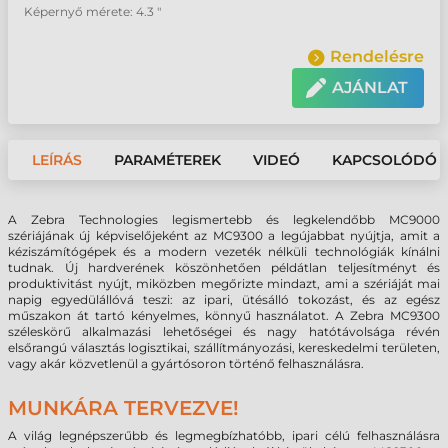
Képernyő mérete: 4.3 "
Rendelésre
AJÁNLAT
LEÍRÁS
PARAMÉTEREK
VIDEÓ
KAPCSOLÓDÓ 
A Zebra Technologies legismertebb és legkelendőbb MC9000
szériájának új képviselőjeként az MC9300 a legújabbat nyújtja, amit a
kéziszámítógépek és a modern vezeték nélküli technológiák kínálni
tudnak. Új hardverének köszönhetően példátlan teljesítményt és
produktivitást nyújt, miközben megőrizte mindazt, ami a szériáját mai
napig egyedülállóvá teszi: az ipari, ütésálló tokozást, és az egész
műszakon át tartó kényelmes, könnyű használatot. A Zebra MC9300
széleskörű alkalmazási lehetőségei és nagy hatótávolsága révén
elsőrangú választás logisztikai, szállítmányozási, kereskedelmi területen,
vagy akár közvetlenül a gyártósoron történő felhasználásra.
MUNKÁRA TERVEZVE!
A világ legnépszerűbb és legmegbízhatóbb, ipari célú felhasználásra