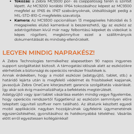
Tokozás:
a Zebra MC9300 por- és cseppállóság terén is szintet
lépett. Az MC9200 korábbi IP64 tokozásához képest az MC9300
megfelel az IP65 és IP67 szabványoknak, ütésállóságát pedig a
MIL-STD-810-G megfelelés szavatolja.
Kamera:
Az MC9300 opcionálisan 13 megapixeles hátoldali és 5
megapixeles elülső kamerával is beszerezhető, így az eszköz az
adatrögzítésen kívül már nagy felbontású képeket és videókat is
képes rögzíteni, megkönnyítve ezzel a szállítmányok
dokumentálását és minőség-ellenőrzését.
LEGYEN MINDIG NAPRAKÉSZ!
A Zebra Technologies termékeihez alapesetben 90 napos ingyenes
support szolgáltatást biztosít. A támogatási időszak alatt az eszközökre
elérhetőek a biztonsági és operációs rendszer frissítések is.
Annak érdekében, hogy a mobil eszközei (adatgyűjtő, tablet, stb.) a
határidő lejárta után is megfelelő védelmet és frissítéseket kapjanak,
javasoljuk Zebra OneCare kiterjesztett garancia szolgáltatás vásárlását.
Így akár sok évig maximalizálhatja a befektetés megtérülését.
Adatgyűjtő vagy ipari tablet vásárlása esetén mindig vegye figyelembe,
hogy operációs rendszertől függetlenül az eszközön semmilyen előre
telepített ügyviteli szoftver nem található. Az általunk készített egyedi
mobil applikációk nagyban hozzájárulnak ügyfeleink ügymenetének
egyszerűsítéséhez, gyorsításához és hatékonyabbá tételéhez. Vásárlás
előtt erről egyeztessen kollégáinkkal!