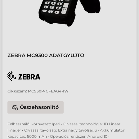
ZEBRA MC9300 ADATGYŰJTŐ
Cikkszám:
MC930P-GFEAG4RW
Összehasonlító
Felhasználói környezet: Ipari • Olvasási technológia: 1D Linear
Imager • Olvasási távolság: Extra nagy távolságú • Akkumulátor
kapacitás: 5000 mAh • Operációs rendszer: Android 10 •