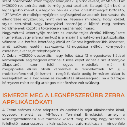
szánt hordozható számítógépcsaládjának új hírnökeként, az MC9300 az
MC9000-res szériára épít, és még jobbá teszi azt. Kategóriáján belül a
legnagyobb méretű, a legjobb bel- és kültéri olvashatóságot biztosító,
4.3” WVGA érintőképernyőjének segítségével az adatok beolvasása és
ellenőrzése egyszerűbb, mint valaha. Teljesen mindegy, hogy kézzel,
stylus ceruzával, vagy kesztyűvel használja; a kijelző még nedves
körülmények között is tökéletesen használható marad.
Nagyméretű képernyője mellett az eszköz teljes értékű billentyűzete
(numerikus vagy alfanumerikus) is a maximális hatékonyságot szolgálja:
válassza ki a hatféle lehetőség közül az Önnek legcélszerűbb kiosztást,
amit szükség esetén szakszerviz támogatása nélkül, könnyedén
cserélhet, akár saját telephelyén is.
A Zebra MC9300
opcionális,
nagy felbontású 13 megapixeles hátlapi
kamerájának segítségével azonnal tűéles képet adhat a szállítmányok
állapotáról, ezen felül egyes
modellek már
5
megapixeles
elülső
oldali
kamerával is rendelkeznek
. Az új -
mobiltelefonokról jól ismert - rezgő funkció pedig immáron akkor is
visszajelzést ad a beolvasás és képalkotás sikerességéről, ha a túl zajos
környezet miatt eddig utólagos ellenőrzésre volt szükség.
ISMERJE MEG A LEGNÉPSZERŰBB ZEBRA
APPLIKÁCIÓKAT!
A Zebra számos előre telepített és opcionális saját alkalmazást kínál,
egyebek mellett az All-Touch Terminál Emulációt, amely a
készletgazdálkodási alkalmazások között még mindig nagy számban
fellelhető parancssoros alkalmazásokat automatikusan, mindenféle