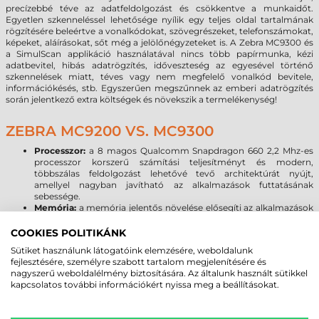
precízebbé téve az adatfeldolgozást és csökkentve a munkaidőt.
Egyetlen szkenneléssel lehetősége nyílik egy teljes oldal tartalmának
rögzítésére beleértve a vonalkódokat, szövegrészeket, telefonszámokat,
képeket, aláírásokat, sőt még a jelölőnégyzeteket is. A Zebra MC9300 és
a SimulScan applikáció használatával nincs több papírmunka, kézi
adatbevitel, hibás adatrögzítés, időveszteség az egyesével történő
szkennelések miatt, téves vagy nem megfelelő vonalkód bevitele,
információkésés, stb. Egyszerűen megszűnnek az emberi adatrögzítés
során jelentkező extra költségek és növekszik a termelékenység!
ZEBRA MC9200 VS. MC9300
Processzor:
a 8 magos Qualcomm Snapdragon 660 2,2 Mhz-es
processzor korszerű számítási teljesítményt és modern,
többszálas feldolgozást lehetővé tevő architektúrát nyújt,
amellyel nagyban javítható az alkalmazások futtatásának
sebessége.
Memória:
a memória jelentős növelése elősegíti az alkalmazások
akadásmentes működését, kellő tárhelyet biztosítva az
adatoknak, programoknak. Az MC9200-hoz képest
COOKIES POLITIKÁNK
megnégyszereződött a rendszermemória, és 16-szorosára
Sütiket használunk látogatóink elemzésére, weboldalunk
emelkedett a háttértárként szolgáló flash memória mérete, ami
fejlesztésére, személyre szabott tartalom megjelenítésére és
Micro SD kártyával 128 GB-tal bővíthető.
nagyszerű weboldalélmény biztosítására. Az általunk használt sütikkel
Kijelző:
A Zebra MC9300 az MC9200 3,7” képátlójú rezisztív VGA
kapcsolatos további információkért nyissa meg a beállításokat.
kijelzőjéhez képest nagyobb méretű és felbontású, kapacitív 4,3”
WVGA kijelzővel érkezik, melynél már a kesztyűs használat sem
okoz problémát. A Corning Gorilla Glass kijelző növeli a kijelző és