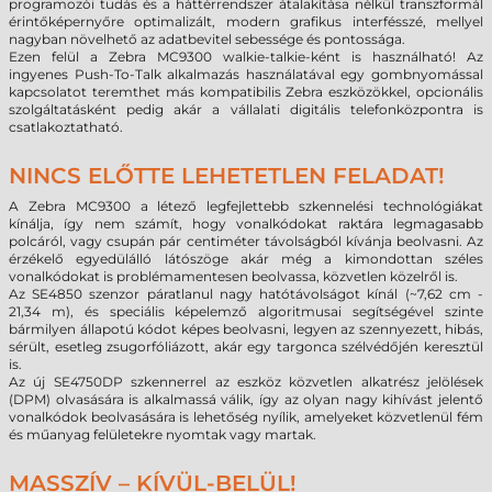
programozói tudás és a háttérrendszer átalakítása nélkül transzformál
érintőképernyőre optimalizált, modern grafikus interfésszé, mellyel
nagyban növelhető az adatbevitel sebessége és pontossága.
Ezen felül a Zebra MC9300 walkie-talkie-ként is használható! Az
ingyenes Push-To-Talk alkalmazás használatával egy gombnyomással
kapcsolatot teremthet más kompatibilis Zebra eszközökkel, opcionális
szolgáltatásként pedig akár a vállalati digitális telefonközpontra is
csatlakoztatható.
NINCS ELŐTTE LEHETETLEN FELADAT!
A Zebra MC9300 a létező legfejlettebb szkennelési technológiákat
kínálja, így nem számít, hogy vonalkódokat raktára legmagasabb
polcáról, vagy csupán pár centiméter távolságból kívánja beolvasni. Az
érzékelő egyedülálló látószöge akár még a kimondottan széles
vonalkódokat is problémamentesen beolvassa, közvetlen közelről is.
Az SE4850 szenzor páratlanul nagy hatótávolságot kínál (~7,62 cm -
21,34 m), és speciális képelemző algoritmusai segítségével szinte
bármilyen állapotú kódot képes beolvasni, legyen az szennyezett, hibás,
sérült, esetleg zsugorfóliázott, akár egy targonca szélvédőjén keresztül
is.
Az új SE4750DP szkennerrel az eszköz közvetlen alkatrész jelölések
(DPM) olvasására is alkalmassá válik, így az olyan nagy kihívást jelentő
vonalkódok beolvasására is lehetőség nyílik, amelyeket közvetlenül fém
és műanyag felületekre nyomtak vagy martak.
MASSZÍV – KÍVÜL-BELÜL!