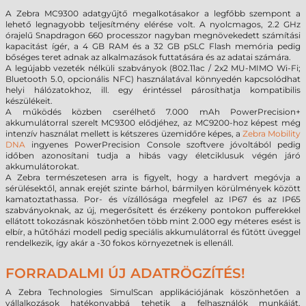
A Zebra MC9300 adatgyűjtő megalkotásakor a legfőbb szempont a
lehető legnagyobb teljesítmény elérése volt. A nyolcmagos, 2.2 GHz
órajelű Snapdragon 660 processzor nagyban megnövekedett számítási
kapacitást ígér, a 4 GB RAM és a 32 GB pSLC Flash memória pedig
bőséges teret adnak az alkalmazások futtatására és az adatai számára.
A legújabb vezeték nélküli szabványok (802.11ac / 2x2 MU-MIMO Wi-Fi;
Bluetooth 5.0, opcionális NFC) használatával könnyedén kapcsolódhat
helyi hálózatokhoz, ill. egy érintéssel párosíthatja kompatibilis
készülékeit.
A működés közben cserélhető 7.000 mAh PowerPrecision+
akkumulátorral szerelt MC9300 elődjéhez, az MC9200-hoz képest még
intenzív használat mellett is kétszeres üzemidőre képes, a
Zebra Mobility
DNA
ingyenes PowerPrecision Console szoftvere jóvoltából pedig
időben azonosítani tudja a hibás vagy életciklusuk végén járó
akkumulátorokat.
A Zebra természetesen arra is figyelt, hogy a hardvert megóvja a
sérülésektől, annak erejét szinte bárhol, bármilyen körülmények között
kamatoztathassa. Por- és vízállósága megfelel az IP67 és az IP65
szabványoknak, az új, megerősített és érzékeny pontokon pufferekkel
ellátott tokozásnak köszönhetően több mint 2.000 egy méteres esést is
elbír, a hűtőházi modell pedig speciális akkumulátorral és fűtött üveggel
rendelkezik, így akár a -30 fokos környezetnek is ellenáll.
FORRADALMI ÚJ ADATRÖGZÍTÉS!
A Zebra Technologies SimulScan applikációjának köszönhetően a
vállalkozások hatékonyabbá tehetik a felhasználók munkáját,