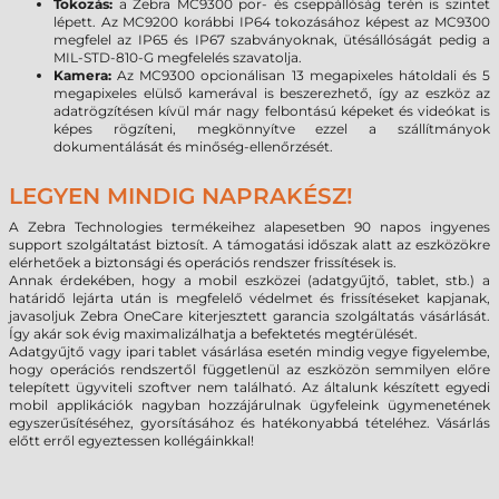
Tokozás:
a Zebra MC9300 por- és cseppállóság terén is szintet
lépett. Az MC9200 korábbi IP64 tokozásához képest az MC9300
megfelel az IP65 és IP67 szabványoknak, ütésállóságát pedig a
MIL-STD-810-G megfelelés szavatolja.
Kamera:
Az MC9300 opcionálisan 13 megapixeles hátoldali és 5
megapixeles elülső kamerával is beszerezhető, így az eszköz az
adatrögzítésen kívül már nagy felbontású képeket és videókat is
képes rögzíteni, megkönnyítve ezzel a szállítmányok
dokumentálását és minőség-ellenőrzését.
LEGYEN MINDIG NAPRAKÉSZ!
A Zebra Technologies termékeihez alapesetben 90 napos ingyenes
support szolgáltatást biztosít. A támogatási időszak alatt az eszközökre
elérhetőek a biztonsági és operációs rendszer frissítések is.
Annak érdekében, hogy a mobil eszközei (adatgyűjtő, tablet, stb.) a
határidő lejárta után is megfelelő védelmet és frissítéseket kapjanak,
javasoljuk Zebra OneCare kiterjesztett garancia szolgáltatás vásárlását.
Így akár sok évig maximalizálhatja a befektetés megtérülését.
Adatgyűjtő vagy ipari tablet vásárlása esetén mindig vegye figyelembe,
hogy operációs rendszertől függetlenül az eszközön semmilyen előre
telepített ügyviteli szoftver nem található. Az általunk készített egyedi
mobil applikációk nagyban hozzájárulnak ügyfeleink ügymenetének
egyszerűsítéséhez, gyorsításához és hatékonyabbá tételéhez. Vásárlás
előtt erről egyeztessen kollégáinkkal!