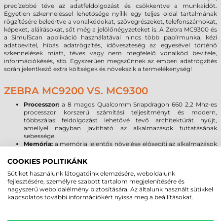
precízebbé téve az adatfeldolgozást és csökkentve a munkaidőt.
Egyetlen szkenneléssel lehetősége nyílik egy teljes oldal tartalmának
rögzítésére beleértve a vonalkódokat, szövegrészeket, telefonszámokat,
képeket, aláírásokat, sőt még a jelölőnégyzeteket is. A Zebra MC9300 és
a SimulScan applikáció használatával nincs több papírmunka, kézi
adatbevitel, hibás adatrögzítés, időveszteség az egyesével történő
szkennelések miatt, téves vagy nem megfelelő vonalkód bevitele,
információkésés, stb. Egyszerűen megszűnnek az emberi adatrögzítés
során jelentkező extra költségek és növekszik a termelékenység!
ZEBRA MC9200 VS. MC9300
Processzor:
a 8 magos Qualcomm Snapdragon 660 2,2 Mhz-es
processzor korszerű számítási teljesítményt és modern,
többszálas feldolgozást lehetővé tevő architektúrát nyújt,
amellyel nagyban javítható az alkalmazások futtatásának
sebessége.
Memória:
a memória jelentős növelése elősegíti az alkalmazások
akadásmentes működését, kellő tárhelyet biztosítva az
adatoknak, programoknak. Az MC9200-hoz képest
COOKIES POLITIKÁNK
megnégyszereződött a rendszermemória, és 16-szorosára
Sütiket használunk látogatóink elemzésére, weboldalunk
emelkedett a háttértárként szolgáló flash memória mérete, ami
fejlesztésére, személyre szabott tartalom megjelenítésére és
Micro SD kártyával 128 GB-tal bővíthető.
nagyszerű weboldalélmény biztosítására. Az általunk használt sütikkel
Kijelző:
A Zebra MC9300 az MC9200 3,7” képátlójú rezisztív VGA
kapcsolatos további információkért nyissa meg a beállításokat.
kijelzőjéhez képest nagyobb méretű és felbontású, kapacitív 4,3”
WVGA kijelzővel érkezik, melynél már a kesztyűs használat sem
okoz problémát. A Corning Gorilla Glass kijelző növeli a kijelző és