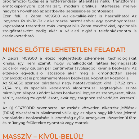
programozói tudás és a háttérrendszer átalakítása nélkül transzformál
érintőképernyőre optimalizált, modern grafikus interfésszé, mellyel
nagyban növelhető az adatbevitel sebessége és pontossága.
Ezen felül a Zebra MC9300 walkie-talkie-ként is használható! Az
ingyenes Push-To-Talk alkalmazás használatával egy gombnyomással
kapcsolatot teremthet más kompatibilis Zebra eszközökkel, opcionális
szolgáltatásként pedig akár a vállalati digitális telefonközpontra is
csatlakoztatható.
NINCS ELŐTTE LEHETETLEN FELADAT!
A Zebra MC9300 a létező legfejlettebb szkennelési technológiákat
kínálja, így nem számít, hogy vonalkódokat raktára legmagasabb
polcáról, vagy csupán pár centiméter távolságból kívánja beolvasni. Az
érzékelő egyedülálló látószöge akár még a kimondottan széles
vonalkódokat is problémamentesen beolvassa, közvetlen közelről is.
Az SE4850 szenzor páratlanul nagy hatótávolságot kínál (~7,62 cm -
21,34 m), és speciális képelemző algoritmusai segítségével szinte
bármilyen állapotú kódot képes beolvasni, legyen az szennyezett, hibás,
sérült, esetleg zsugorfóliázott, akár egy targonca szélvédőjén keresztül
is.
Az új SE4750DP szkennerrel az eszköz közvetlen alkatrész jelölések
(DPM) olvasására is alkalmassá válik, így az olyan nagy kihívást jelentő
vonalkódok beolvasására is lehetőség nyílik, amelyeket közvetlenül fém
és műanyag felületekre nyomtak vagy martak.
MASSZÍV – KÍVÜL-BELÜL!