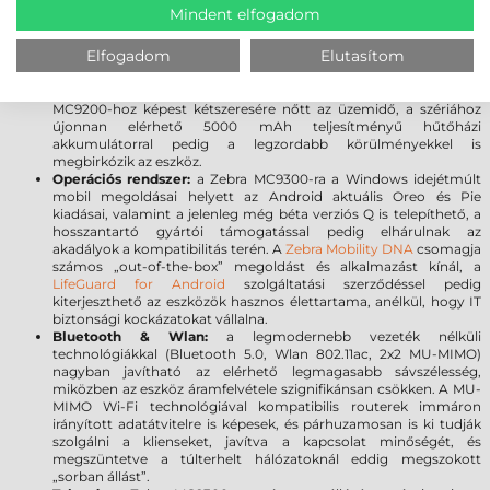
a szkenner ablak tartósságát, továbbá meggátolja a karcolások
Mindent elfogadom
kialakulását. A sérülésekre gyakorlatilag érzéketlen üveg törés
vagy karcolódás nélkül ellenáll a leggyakoribb leejtéseknek.
Elfogadom
Elutasítom
Akkumulátor:
A 7000 mAh PowerPrecision+ akkumulátor a
kategória legnagyobb kapacitásával és kiemelkedő üzemidővel
rendelkezik, így Ön a munkára fókuszálhat, limitációk nélkül. Az
MC9200-hoz képest kétszeresére nőtt az üzemidő, a szériához
újonnan elérhető 5000 mAh teljesítményű hűtőházi
akkumulátorral pedig a legzordabb körülményekkel is
megbirkózik az eszköz.
Operációs rendszer:
a Zebra MC9300-ra a Windows idejétmúlt
mobil megoldásai helyett az Android aktuális Oreo és Pie
kiadásai, valamint a jelenleg még béta verziós Q is telepíthető, a
hosszantartó gyártói támogatással pedig elhárulnak az
akadályok a kompatibilitás terén. A
Zebra Mobility DNA
csomagja
számos „out-of-the-box” megoldást és alkalmazást kínál, a
LifeGuard for Android
szolgáltatási szerződéssel pedig
kiterjeszthető az eszközök hasznos élettartama, anélkül, hogy IT
biztonsági kockázatokat vállalna.
Bluetooth & Wlan:
a legmodernebb vezeték nélküli
technológiákkal (Bluetooth 5.0, Wlan 802.11ac, 2x2 MU-MIMO)
nagyban javítható az elérhető legmagasabb sávszélesség,
miközben az eszköz áramfelvétele szignifikánsan csökken. A MU-
MIMO Wi-Fi technológiával kompatibilis routerek immáron
irányított adatátvitelre is képesek, és párhuzamosan is ki tudják
szolgálni a klienseket, javítva a kapcsolat minőségét, és
megszüntetve a túlterhelt hálózatoknál eddig megszokott
„sorban állást”.