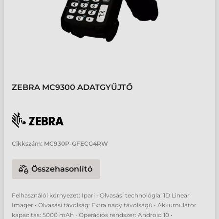
ZEBRA MC9300 ADATGYŰJTŐ
Cikkszám:
MC930P-GFECG4RW
Összehasonlító
Felhasználói környezet: Ipari • Olvasási technológia: 1D Linear
Imager • Olvasási távolság: Extra nagy távolságú • Akkumulátor
kapacitás: 5000 mAh • Operációs rendszer: Android 10 •