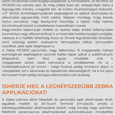
szánt hordozható számítógépcsaládjának új hírnökeként, az MC9300 az
MC9000-res szériára épít, és még jobbá teszi azt. Kategóriáján belül a
legnagyobb méretű, a legjobb bel- és kültéri olvashatóságot biztosító,
4.3” WVGA érintőképernyőjének segítségével az adatok beolvasása és
ellenőrzése egyszerűbb, mint valaha. Teljesen mindegy, hogy kézzel,
stylus ceruzával, vagy kesztyűvel használja; a kijelző még nedves
körülmények között is tökéletesen használható marad.
Nagyméretű képernyője mellett az eszköz teljes értékű billentyűzete
(numerikus vagy alfanumerikus) is a maximális hatékonyságot szolgálja:
válassza ki a hatféle lehetőség közül az Önnek legcélszerűbb kiosztást,
amit szükség esetén szakszerviz támogatása nélkül, könnyedén
cserélhet, akár saját telephelyén is.
A Zebra MC9300
opcionális,
nagy felbontású 13 megapixeles hátlapi
kamerájának segítségével azonnal tűéles képet adhat a szállítmányok
állapotáról, ezen felül egyes
modellek már
5
megapixeles
elülső
oldali
kamerával is rendelkeznek
. Az új -
mobiltelefonokról jól ismert - rezgő funkció pedig immáron akkor is
visszajelzést ad a beolvasás és képalkotás sikerességéről, ha a túl zajos
környezet miatt eddig utólagos ellenőrzésre volt szükség.
ISMERJE MEG A LEGNÉPSZERŰBB ZEBRA
APPLIKÁCIÓKAT!
A Zebra számos előre telepített és opcionális saját alkalmazást kínál,
egyebek mellett az All-Touch Terminál Emulációt, amely a
készletgazdálkodási alkalmazások között még mindig nagy számban
fellelhető parancssoros alkalmazásokat automatikusan, mindenféle