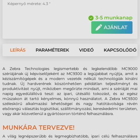
Képernyő mérete: 4.3 "
3-5 munkanap
AJÁNLAT
LEÍRÁS
PARAMÉTEREK
VIDEÓ
KAPCSOLÓDÓ 
A Zebra Technologies legismertebb és legkelendőbb MC9000
szériájának új képviselőjeként az MC9300 a legújabbat nyújtja, amit a
kéziszámítógépek és a modern vezeték nélküli technológiák kínálni
tudnak. Új hardverének köszönhetően példátlan teljesítményt és
produktivitást nyújt, miközben megőrizte mindazt, ami a szériáját mai
napig egyedülállóvá teszi: az ipari, ütésálló tokozást, és az egész
műszakon át tartó kényelmes, könnyű használatot. A Zebra MC9300
széleskörű alkalmazási lehetőségei és nagy hatótávolsága révén
elsőrangú választás logisztikai, szállítmányozási, kereskedelmi területen,
vagy akár közvetlenül a gyártósoron történő felhasználásra.
MUNKÁRA TERVEZVE!
A világ legnépszerűbb és legmegbízhatóbb, ipari célú felhasználásra