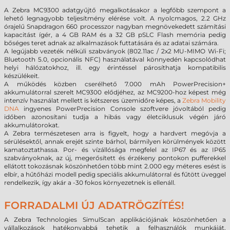
A Zebra MC9300 adatgyűjtő megalkotásakor a legfőbb szempont a
lehető legnagyobb teljesítmény elérése volt. A nyolcmagos, 2.2 GHz
órajelű Snapdragon 660 processzor nagyban megnövekedett számítási
kapacitást ígér, a 4 GB RAM és a 32 GB pSLC Flash memória pedig
bőséges teret adnak az alkalmazások futtatására és az adatai számára.
A legújabb vezeték nélküli szabványok (802.11ac / 2x2 MU-MIMO Wi-Fi;
Bluetooth 5.0, opcionális NFC) használatával könnyedén kapcsolódhat
helyi hálózatokhoz, ill. egy érintéssel párosíthatja kompatibilis
készülékeit.
A működés közben cserélhető 7.000 mAh PowerPrecision+
akkumulátorral szerelt MC9300 elődjéhez, az MC9200-hoz képest még
intenzív használat mellett is kétszeres üzemidőre képes, a
Zebra Mobility
DNA
ingyenes PowerPrecision Console szoftvere jóvoltából pedig
időben azonosítani tudja a hibás vagy életciklusuk végén járó
akkumulátorokat.
A Zebra természetesen arra is figyelt, hogy a hardvert megóvja a
sérülésektől, annak erejét szinte bárhol, bármilyen körülmények között
kamatoztathassa. Por- és vízállósága megfelel az IP67 és az IP65
szabványoknak, az új, megerősített és érzékeny pontokon pufferekkel
ellátott tokozásnak köszönhetően több mint 2.000 egy méteres esést is
elbír, a hűtőházi modell pedig speciális akkumulátorral és fűtött üveggel
rendelkezik, így akár a -30 fokos környezetnek is ellenáll.
FORRADALMI ÚJ ADATRÖGZÍTÉS!
A Zebra Technologies SimulScan applikációjának köszönhetően a
vállalkozások hatékonyabbá tehetik a felhasználók munkáját,