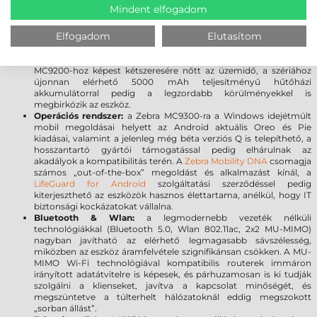
a szkenner ablak tartósságát, továbbá meggátolja a karcolások
Mindent elfogadom
kialakulását. A sérülésekre gyakorlatilag érzéketlen üveg törés
vagy karcolódás nélkül ellenáll a leggyakoribb leejtéseknek.
Elfogadom
Elutasítom
Akkumulátor:
A 7000 mAh PowerPrecision+ akkumulátor a
kategória legnagyobb kapacitásával és kiemelkedő üzemidővel
rendelkezik, így Ön a munkára fókuszálhat, limitációk nélkül. Az
MC9200-hoz képest kétszeresére nőtt az üzemidő, a szériához
újonnan elérhető 5000 mAh teljesítményű hűtőházi
akkumulátorral pedig a legzordabb körülményekkel is
megbirkózik az eszköz.
Operációs rendszer:
a Zebra MC9300-ra a Windows idejétmúlt
mobil megoldásai helyett az Android aktuális Oreo és Pie
kiadásai, valamint a jelenleg még béta verziós Q is telepíthető, a
hosszantartó gyártói támogatással pedig elhárulnak az
akadályok a kompatibilitás terén. A
Zebra Mobility DNA
csomagja
számos „out-of-the-box” megoldást és alkalmazást kínál, a
LifeGuard for Android
szolgáltatási szerződéssel pedig
kiterjeszthető az eszközök hasznos élettartama, anélkül, hogy IT
biztonsági kockázatokat vállalna.
Bluetooth & Wlan:
a legmodernebb vezeték nélküli
technológiákkal (Bluetooth 5.0, Wlan 802.11ac, 2x2 MU-MIMO)
nagyban javítható az elérhető legmagasabb sávszélesség,
miközben az eszköz áramfelvétele szignifikánsan csökken. A MU-
MIMO Wi-Fi technológiával kompatibilis routerek immáron
irányított adatátvitelre is képesek, és párhuzamosan is ki tudják
szolgálni a klienseket, javítva a kapcsolat minőségét, és
megszüntetve a túlterhelt hálózatoknál eddig megszokott
„sorban állást”.