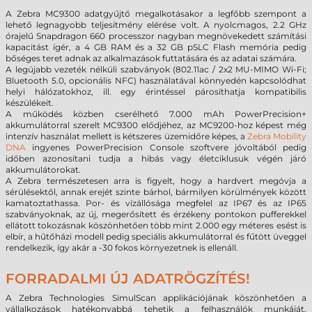
A Zebra MC9300 adatgyűjtő megalkotásakor a legfőbb szempont a
lehető legnagyobb teljesítmény elérése volt. A nyolcmagos, 2.2 GHz
órajelű Snapdragon 660 processzor nagyban megnövekedett számítási
kapacitást ígér, a 4 GB RAM és a 32 GB pSLC Flash memória pedig
bőséges teret adnak az alkalmazások futtatására és az adatai számára.
A legújabb vezeték nélküli szabványok (802.11ac / 2x2 MU-MIMO Wi-Fi;
Bluetooth 5.0, opcionális NFC) használatával könnyedén kapcsolódhat
helyi hálózatokhoz, ill. egy érintéssel párosíthatja kompatibilis
készülékeit.
A működés közben cserélhető 7.000 mAh PowerPrecision+
akkumulátorral szerelt MC9300 elődjéhez, az MC9200-hoz képest még
intenzív használat mellett is kétszeres üzemidőre képes, a
Zebra Mobility
DNA
ingyenes PowerPrecision Console szoftvere jóvoltából pedig
időben azonosítani tudja a hibás vagy életciklusuk végén járó
akkumulátorokat.
A Zebra természetesen arra is figyelt, hogy a hardvert megóvja a
sérülésektől, annak erejét szinte bárhol, bármilyen körülmények között
kamatoztathassa. Por- és vízállósága megfelel az IP67 és az IP65
szabványoknak, az új, megerősített és érzékeny pontokon pufferekkel
ellátott tokozásnak köszönhetően több mint 2.000 egy méteres esést is
elbír, a hűtőházi modell pedig speciális akkumulátorral és fűtött üveggel
rendelkezik, így akár a -30 fokos környezetnek is ellenáll.
FORRADALMI ÚJ ADATRÖGZÍTÉS!
A Zebra Technologies SimulScan applikációjának köszönhetően a
vállalkozások hatékonyabbá tehetik a felhasználók munkáját,