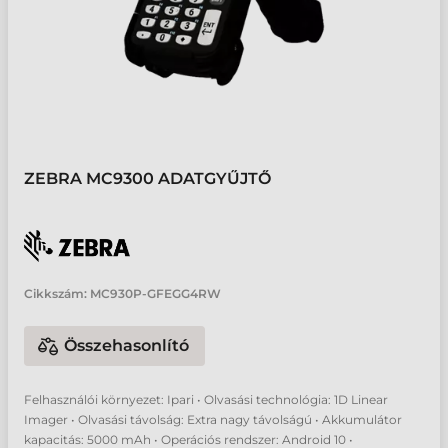
ZEBRA MC9300 ADATGYŰJTŐ
Cikkszám:
MC930P-GFEGG4RW
Összehasonlító
Felhasználói környezet: Ipari • Olvasási technológia: 1D Linear
Imager • Olvasási távolság: Extra nagy távolságú • Akkumulátor
kapacitás: 5000 mAh • Operációs rendszer: Android 10 •