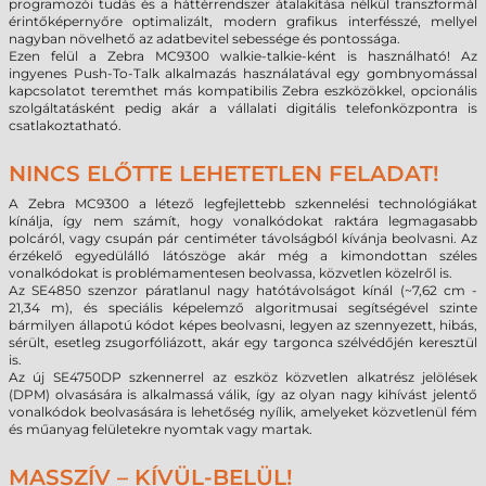
programozói tudás és a háttérrendszer átalakítása nélkül transzformál
érintőképernyőre optimalizált, modern grafikus interfésszé, mellyel
nagyban növelhető az adatbevitel sebessége és pontossága.
Ezen felül a Zebra MC9300 walkie-talkie-ként is használható! Az
ingyenes Push-To-Talk alkalmazás használatával egy gombnyomással
kapcsolatot teremthet más kompatibilis Zebra eszközökkel, opcionális
szolgáltatásként pedig akár a vállalati digitális telefonközpontra is
csatlakoztatható.
NINCS ELŐTTE LEHETETLEN FELADAT!
A Zebra MC9300 a létező legfejlettebb szkennelési technológiákat
kínálja, így nem számít, hogy vonalkódokat raktára legmagasabb
polcáról, vagy csupán pár centiméter távolságból kívánja beolvasni. Az
érzékelő egyedülálló látószöge akár még a kimondottan széles
vonalkódokat is problémamentesen beolvassa, közvetlen közelről is.
Az SE4850 szenzor páratlanul nagy hatótávolságot kínál (~7,62 cm -
21,34 m), és speciális képelemző algoritmusai segítségével szinte
bármilyen állapotú kódot képes beolvasni, legyen az szennyezett, hibás,
sérült, esetleg zsugorfóliázott, akár egy targonca szélvédőjén keresztül
is.
Az új SE4750DP szkennerrel az eszköz közvetlen alkatrész jelölések
(DPM) olvasására is alkalmassá válik, így az olyan nagy kihívást jelentő
vonalkódok beolvasására is lehetőség nyílik, amelyeket közvetlenül fém
és műanyag felületekre nyomtak vagy martak.
MASSZÍV – KÍVÜL-BELÜL!