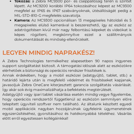
Tokozás:
a Zebra MC9300 por- és cseppállóság terén is szintet
lépett. Az MC9200 korábbi IP64 tokozásához képest az MC9300
megfelel az IP65 és IP67 szabványoknak, ütésállóságát pedig a
MIL-STD-810-G megfelelés szavatolja.
Kamera:
Az MC9300 opcionálisan 13 megapixeles hátoldali és 5
megapixeles elülső kamerával is beszerezhető, így az eszköz az
adatrögzítésen kívül már nagy felbontású képeket és videókat is
képes rögzíteni, megkönnyítve ezzel a szállítmányok
dokumentálását és minőség-ellenőrzését.
LEGYEN MINDIG NAPRAKÉSZ!
A Zebra Technologies termékeihez alapesetben 90 napos ingyenes
support szolgáltatást biztosít. A támogatási időszak alatt az eszközökre
elérhetőek a biztonsági és operációs rendszer frissítések is.
Annak érdekében, hogy a mobil eszközei (adatgyűjtő, tablet, stb.) a
határidő lejárta után is megfelelő védelmet és frissítéseket kapjanak,
javasoljuk Zebra OneCare kiterjesztett garancia szolgáltatás vásárlását.
Így akár sok évig maximalizálhatja a befektetés megtérülését.
Adatgyűjtő vagy ipari tablet vásárlása esetén mindig vegye figyelembe,
hogy operációs rendszertől függetlenül az eszközön semmilyen előre
telepített ügyviteli szoftver nem található. Az általunk készített egyedi
mobil applikációk nagyban hozzájárulnak ügyfeleink ügymenetének
egyszerűsítéséhez, gyorsításához és hatékonyabbá tételéhez. Vásárlás
előtt erről egyeztessen kollégáinkkal!