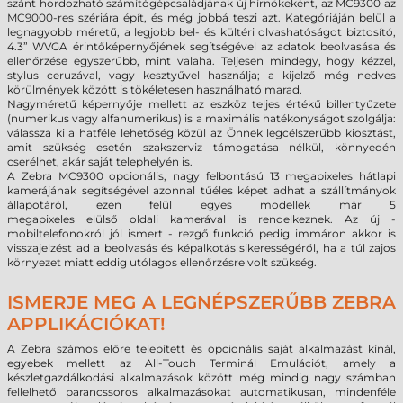
szánt hordozható számítógépcsaládjának új hírnökeként, az MC9300 az
MC9000-res szériára épít, és még jobbá teszi azt. Kategóriáján belül a
legnagyobb méretű, a legjobb bel- és kültéri olvashatóságot biztosító,
4.3” WVGA érintőképernyőjének segítségével az adatok beolvasása és
ellenőrzése egyszerűbb, mint valaha. Teljesen mindegy, hogy kézzel,
stylus ceruzával, vagy kesztyűvel használja; a kijelző még nedves
körülmények között is tökéletesen használható marad.
Nagyméretű képernyője mellett az eszköz teljes értékű billentyűzete
(numerikus vagy alfanumerikus) is a maximális hatékonyságot szolgálja:
válassza ki a hatféle lehetőség közül az Önnek legcélszerűbb kiosztást,
amit szükség esetén szakszerviz támogatása nélkül, könnyedén
cserélhet, akár saját telephelyén is.
A Zebra MC9300
opcionális,
nagy felbontású 13 megapixeles hátlapi
kamerájának segítségével azonnal tűéles képet adhat a szállítmányok
állapotáról, ezen felül egyes
modellek már
5
megapixeles
elülső
oldali
kamerával is rendelkeznek
. Az új -
mobiltelefonokról jól ismert - rezgő funkció pedig immáron akkor is
visszajelzést ad a beolvasás és képalkotás sikerességéről, ha a túl zajos
környezet miatt eddig utólagos ellenőrzésre volt szükség.
ISMERJE MEG A LEGNÉPSZERŰBB ZEBRA
APPLIKÁCIÓKAT!
A Zebra számos előre telepített és opcionális saját alkalmazást kínál,
egyebek mellett az All-Touch Terminál Emulációt, amely a
készletgazdálkodási alkalmazások között még mindig nagy számban
fellelhető parancssoros alkalmazásokat automatikusan, mindenféle