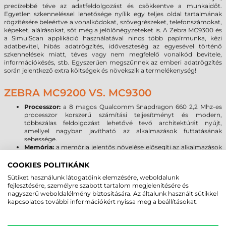
precízebbé téve az adatfeldolgozást és csökkentve a munkaidőt.
Egyetlen szkenneléssel lehetősége nyílik egy teljes oldal tartalmának
rögzítésére beleértve a vonalkódokat, szövegrészeket, telefonszámokat,
képeket, aláírásokat, sőt még a jelölőnégyzeteket is. A Zebra MC9300 és
a SimulScan applikáció használatával nincs több papírmunka, kézi
adatbevitel, hibás adatrögzítés, időveszteség az egyesével történő
szkennelések miatt, téves vagy nem megfelelő vonalkód bevitele,
információkésés, stb. Egyszerűen megszűnnek az emberi adatrögzítés
során jelentkező extra költségek és növekszik a termelékenység!
ZEBRA MC9200 VS. MC9300
Processzor:
a 8 magos Qualcomm Snapdragon 660 2,2 Mhz-es
processzor korszerű számítási teljesítményt és modern,
többszálas feldolgozást lehetővé tevő architektúrát nyújt,
amellyel nagyban javítható az alkalmazások futtatásának
sebessége.
Memória:
a memória jelentős növelése elősegíti az alkalmazások
akadásmentes működését, kellő tárhelyet biztosítva az
adatoknak, programoknak. Az MC9200-hoz képest
COOKIES POLITIKÁNK
megnégyszereződött a rendszermemória, és 16-szorosára
Sütiket használunk látogatóink elemzésére, weboldalunk
emelkedett a háttértárként szolgáló flash memória mérete, ami
fejlesztésére, személyre szabott tartalom megjelenítésére és
Micro SD kártyával 128 GB-tal bővíthető.
nagyszerű weboldalélmény biztosítására. Az általunk használt sütikkel
Kijelző:
A Zebra MC9300 az MC9200 3,7” képátlójú rezisztív VGA
kapcsolatos további információkért nyissa meg a beállításokat.
kijelzőjéhez képest nagyobb méretű és felbontású, kapacitív 4,3”
WVGA kijelzővel érkezik, melynél már a kesztyűs használat sem
okoz problémát. A Corning Gorilla Glass kijelző növeli a kijelző és