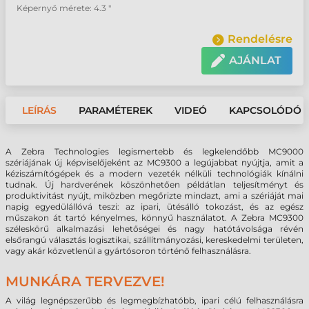
Képernyő mérete: 4.3 "
Rendelésre
AJÁNLAT
LEÍRÁS
PARAMÉTEREK
VIDEÓ
KAPCSOLÓDÓ 
A Zebra Technologies legismertebb és legkelendőbb MC9000
szériájának új képviselőjeként az MC9300 a legújabbat nyújtja, amit a
kéziszámítógépek és a modern vezeték nélküli technológiák kínálni
tudnak. Új hardverének köszönhetően példátlan teljesítményt és
produktivitást nyújt, miközben megőrizte mindazt, ami a szériáját mai
napig egyedülállóvá teszi: az ipari, ütésálló tokozást, és az egész
műszakon át tartó kényelmes, könnyű használatot. A Zebra MC9300
széleskörű alkalmazási lehetőségei és nagy hatótávolsága révén
elsőrangú választás logisztikai, szállítmányozási, kereskedelmi területen,
vagy akár közvetlenül a gyártósoron történő felhasználásra.
MUNKÁRA TERVEZVE!
A világ legnépszerűbb és legmegbízhatóbb, ipari célú felhasználásra