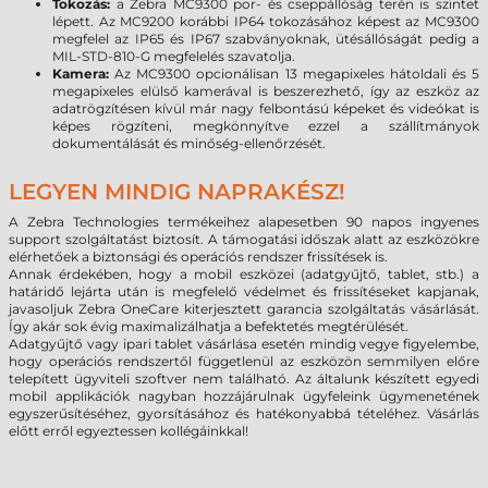
Tokozás:
a Zebra MC9300 por- és cseppállóság terén is szintet
lépett. Az MC9200 korábbi IP64 tokozásához képest az MC9300
megfelel az IP65 és IP67 szabványoknak, ütésállóságát pedig a
MIL-STD-810-G megfelelés szavatolja.
Kamera:
Az MC9300 opcionálisan 13 megapixeles hátoldali és 5
megapixeles elülső kamerával is beszerezhető, így az eszköz az
adatrögzítésen kívül már nagy felbontású képeket és videókat is
képes rögzíteni, megkönnyítve ezzel a szállítmányok
dokumentálását és minőség-ellenőrzését.
LEGYEN MINDIG NAPRAKÉSZ!
A Zebra Technologies termékeihez alapesetben 90 napos ingyenes
support szolgáltatást biztosít. A támogatási időszak alatt az eszközökre
elérhetőek a biztonsági és operációs rendszer frissítések is.
Annak érdekében, hogy a mobil eszközei (adatgyűjtő, tablet, stb.) a
határidő lejárta után is megfelelő védelmet és frissítéseket kapjanak,
javasoljuk Zebra OneCare kiterjesztett garancia szolgáltatás vásárlását.
Így akár sok évig maximalizálhatja a befektetés megtérülését.
Adatgyűjtő vagy ipari tablet vásárlása esetén mindig vegye figyelembe,
hogy operációs rendszertől függetlenül az eszközön semmilyen előre
telepített ügyviteli szoftver nem található. Az általunk készített egyedi
mobil applikációk nagyban hozzájárulnak ügyfeleink ügymenetének
egyszerűsítéséhez, gyorsításához és hatékonyabbá tételéhez. Vásárlás
előtt erről egyeztessen kollégáinkkal!