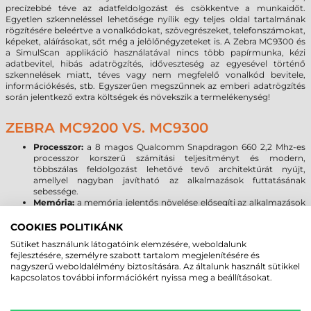
precízebbé téve az adatfeldolgozást és csökkentve a munkaidőt.
Egyetlen szkenneléssel lehetősége nyílik egy teljes oldal tartalmának
rögzítésére beleértve a vonalkódokat, szövegrészeket, telefonszámokat,
képeket, aláírásokat, sőt még a jelölőnégyzeteket is. A Zebra MC9300 és
a SimulScan applikáció használatával nincs több papírmunka, kézi
adatbevitel, hibás adatrögzítés, időveszteség az egyesével történő
szkennelések miatt, téves vagy nem megfelelő vonalkód bevitele,
információkésés, stb. Egyszerűen megszűnnek az emberi adatrögzítés
során jelentkező extra költségek és növekszik a termelékenység!
ZEBRA MC9200 VS. MC9300
Processzor:
a 8 magos Qualcomm Snapdragon 660 2,2 Mhz-es
processzor korszerű számítási teljesítményt és modern,
többszálas feldolgozást lehetővé tevő architektúrát nyújt,
amellyel nagyban javítható az alkalmazások futtatásának
sebessége.
Memória:
a memória jelentős növelése elősegíti az alkalmazások
akadásmentes működését, kellő tárhelyet biztosítva az
adatoknak, programoknak. Az MC9200-hoz képest
COOKIES POLITIKÁNK
megnégyszereződött a rendszermemória, és 16-szorosára
Sütiket használunk látogatóink elemzésére, weboldalunk
emelkedett a háttértárként szolgáló flash memória mérete, ami
fejlesztésére, személyre szabott tartalom megjelenítésére és
Micro SD kártyával 128 GB-tal bővíthető.
nagyszerű weboldalélmény biztosítására. Az általunk használt sütikkel
Kijelző:
A Zebra MC9300 az MC9200 3,7” képátlójú rezisztív VGA
kapcsolatos további információkért nyissa meg a beállításokat.
kijelzőjéhez képest nagyobb méretű és felbontású, kapacitív 4,3”
WVGA kijelzővel érkezik, melynél már a kesztyűs használat sem
okoz problémát. A Corning Gorilla Glass kijelző növeli a kijelző és