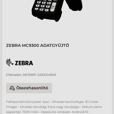
ZEBRA MC9300 ADATGYŰJTŐ
Cikkszám:
MC930P-GSEGG4RW
Összehasonlító
Felhasználói környezet: Ipari • Olvasási technológia: 1D Linear
Imager • Olvasási távolság: Extra nagy távolságú • Akkumulátor
kapacitás: 7000 mAh • Operációs rendszer: Android 10 •