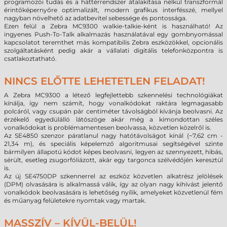
programozói tudás és a háttérrendszer átalakítása nélkül transzformál
érintőképernyőre optimalizált, modern grafikus interfésszé, mellyel
nagyban növelhető az adatbevitel sebessége és pontossága.
Ezen felül a Zebra MC9300 walkie-talkie-ként is használható! Az
ingyenes Push-To-Talk alkalmazás használatával egy gombnyomással
kapcsolatot teremthet más kompatibilis Zebra eszközökkel, opcionális
szolgáltatásként pedig akár a vállalati digitális telefonközpontra is
csatlakoztatható.
NINCS ELŐTTE LEHETETLEN FELADAT!
A Zebra MC9300 a létező legfejlettebb szkennelési technológiákat
kínálja, így nem számít, hogy vonalkódokat raktára legmagasabb
polcáról, vagy csupán pár centiméter távolságból kívánja beolvasni. Az
érzékelő egyedülálló látószöge akár még a kimondottan széles
vonalkódokat is problémamentesen beolvassa, közvetlen közelről is.
Az SE4850 szenzor páratlanul nagy hatótávolságot kínál (~7,62 cm -
21,34 m), és speciális képelemző algoritmusai segítségével szinte
bármilyen állapotú kódot képes beolvasni, legyen az szennyezett, hibás,
sérült, esetleg zsugorfóliázott, akár egy targonca szélvédőjén keresztül
is.
Az új SE4750DP szkennerrel az eszköz közvetlen alkatrész jelölések
(DPM) olvasására is alkalmassá válik, így az olyan nagy kihívást jelentő
vonalkódok beolvasására is lehetőség nyílik, amelyeket közvetlenül fém
és műanyag felületekre nyomtak vagy martak.
MASSZÍV – KÍVÜL-BELÜL!