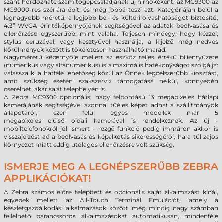
szánt hordozható számítógépcsaládjának új hírnökeként, az MC9300 az
MC9000-res szériára épít, és még jobbá teszi azt. Kategóriáján belül a
legnagyobb méretű, a legjobb bel- és kültéri olvashatóságot biztosító,
4.3” WVGA érintőképernyőjének segítségével az adatok beolvasása és
ellenőrzése egyszerűbb, mint valaha. Teljesen mindegy, hogy kézzel,
stylus ceruzával, vagy kesztyűvel használja; a kijelző még nedves
körülmények között is tökéletesen használható marad.
Nagyméretű képernyője mellett az eszköz teljes értékű billentyűzete
(numerikus vagy alfanumerikus) is a maximális hatékonyságot szolgálja:
válassza ki a hatféle lehetőség közül az Önnek legcélszerűbb kiosztást,
amit szükség esetén szakszerviz támogatása nélkül, könnyedén
cserélhet, akár saját telephelyén is.
A Zebra MC9300
opcionális,
nagy felbontású 13 megapixeles hátlapi
kamerájának segítségével azonnal tűéles képet adhat a szállítmányok
állapotáról, ezen felül egyes
modellek már
5
megapixeles
elülső
oldali
kamerával is rendelkeznek
. Az új -
mobiltelefonokról jól ismert - rezgő funkció pedig immáron akkor is
visszajelzést ad a beolvasás és képalkotás sikerességéről, ha a túl zajos
környezet miatt eddig utólagos ellenőrzésre volt szükség.
ISMERJE MEG A LEGNÉPSZERŰBB ZEBRA
APPLIKÁCIÓKAT!
A Zebra számos előre telepített és opcionális saját alkalmazást kínál,
egyebek mellett az All-Touch Terminál Emulációt, amely a
készletgazdálkodási alkalmazások között még mindig nagy számban
fellelhető parancssoros alkalmazásokat automatikusan, mindenféle