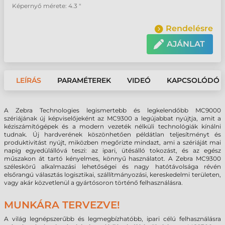
Képernyő mérete: 4.3 "
Rendelésre
AJÁNLAT
LEÍRÁS
PARAMÉTEREK
VIDEÓ
KAPCSOLÓDÓ 
A Zebra Technologies legismertebb és legkelendőbb MC9000
szériájának új képviselőjeként az MC9300 a legújabbat nyújtja, amit a
kéziszámítógépek és a modern vezeték nélküli technológiák kínálni
tudnak. Új hardverének köszönhetően példátlan teljesítményt és
produktivitást nyújt, miközben megőrizte mindazt, ami a szériáját mai
napig egyedülállóvá teszi: az ipari, ütésálló tokozást, és az egész
műszakon át tartó kényelmes, könnyű használatot. A Zebra MC9300
széleskörű alkalmazási lehetőségei és nagy hatótávolsága révén
elsőrangú választás logisztikai, szállítmányozási, kereskedelmi területen,
vagy akár közvetlenül a gyártósoron történő felhasználásra.
MUNKÁRA TERVEZVE!
A világ legnépszerűbb és legmegbízhatóbb, ipari célú felhasználásra