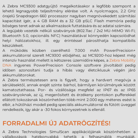
A Zebra MC9300 adatgyűjtő megalkotásakor a legfőbb szempont a
lehető legnagyobb teljesítmény elérése volt. A nyolcmagos, 2.2 GHz
órajelű Snapdragon 660 processzor nagyban megnövekedett számítási
kapacitást ígér, a 4 GB RAM és a 32 GB pSLC Flash memória pedig
bőséges teret adnak az alkalmazások futtatására és az adatai számára.
A legújabb vezeték nélküli szabványok (802.11ac / 2x2 MU-MIMO Wi-Fi;
Bluetooth 5.0, opcionális NFC) használatával könnyedén kapcsolódhat
helyi hálózatokhoz, ill. egy érintéssel párosíthatja kompatibilis
készülékeit.
A működés közben cserélhető 7.000 mAh PowerPrecision+
akkumulátorral szerelt MC9300 elődjéhez, az MC9200-hoz képest még
intenzív használat mellett is kétszeres üzemidőre képes, a
Zebra Mobility
DNA
ingyenes PowerPrecision Console szoftvere jóvoltából pedig
időben azonosítani tudja a hibás vagy életciklusuk végén járó
akkumulátorokat.
A Zebra természetesen arra is figyelt, hogy a hardvert megóvja a
sérülésektől, annak erejét szinte bárhol, bármilyen körülmények között
kamatoztathassa. Por- és vízállósága megfelel az IP67 és az IP65
szabványoknak, az új, megerősített és érzékeny pontokon pufferekkel
ellátott tokozásnak köszönhetően több mint 2.000 egy méteres esést is
elbír, a hűtőházi modell pedig speciális akkumulátorral és fűtött üveggel
rendelkezik, így akár a -30 fokos környezetnek is ellenáll.
FORRADALMI ÚJ ADATRÖGZÍTÉS!
A Zebra Technologies SimulScan applikációjának köszönhetően a
vállalkozások hatékonyabbá tehetik a felhasználók munkáját,