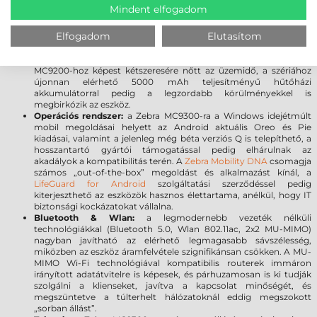
a szkenner ablak tartósságát, továbbá meggátolja a karcolások
Mindent elfogadom
kialakulását. A sérülésekre gyakorlatilag érzéketlen üveg törés
vagy karcolódás nélkül ellenáll a leggyakoribb leejtéseknek.
Elfogadom
Elutasítom
Akkumulátor:
A 7000 mAh PowerPrecision+ akkumulátor a
kategória legnagyobb kapacitásával és kiemelkedő üzemidővel
rendelkezik, így Ön a munkára fókuszálhat, limitációk nélkül. Az
MC9200-hoz képest kétszeresére nőtt az üzemidő, a szériához
újonnan elérhető 5000 mAh teljesítményű hűtőházi
akkumulátorral pedig a legzordabb körülményekkel is
megbirkózik az eszköz.
Operációs rendszer:
a Zebra MC9300-ra a Windows idejétmúlt
mobil megoldásai helyett az Android aktuális Oreo és Pie
kiadásai, valamint a jelenleg még béta verziós Q is telepíthető, a
hosszantartó gyártói támogatással pedig elhárulnak az
akadályok a kompatibilitás terén. A
Zebra Mobility DNA
csomagja
számos „out-of-the-box” megoldást és alkalmazást kínál, a
LifeGuard for Android
szolgáltatási szerződéssel pedig
kiterjeszthető az eszközök hasznos élettartama, anélkül, hogy IT
biztonsági kockázatokat vállalna.
Bluetooth & Wlan:
a legmodernebb vezeték nélküli
technológiákkal (Bluetooth 5.0, Wlan 802.11ac, 2x2 MU-MIMO)
nagyban javítható az elérhető legmagasabb sávszélesség,
miközben az eszköz áramfelvétele szignifikánsan csökken. A MU-
MIMO Wi-Fi technológiával kompatibilis routerek immáron
irányított adatátvitelre is képesek, és párhuzamosan is ki tudják
szolgálni a klienseket, javítva a kapcsolat minőségét, és
megszüntetve a túlterhelt hálózatoknál eddig megszokott
„sorban állást”.