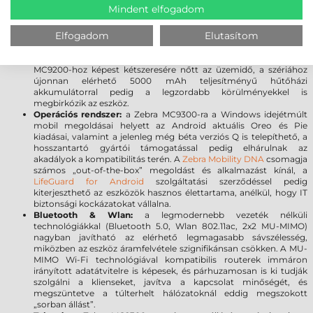
a szkenner ablak tartósságát, továbbá meggátolja a karcolások
Mindent elfogadom
kialakulását. A sérülésekre gyakorlatilag érzéketlen üveg törés
vagy karcolódás nélkül ellenáll a leggyakoribb leejtéseknek.
Elfogadom
Elutasítom
Akkumulátor:
A 7000 mAh PowerPrecision+ akkumulátor a
kategória legnagyobb kapacitásával és kiemelkedő üzemidővel
rendelkezik, így Ön a munkára fókuszálhat, limitációk nélkül. Az
MC9200-hoz képest kétszeresére nőtt az üzemidő, a szériához
újonnan elérhető 5000 mAh teljesítményű hűtőházi
akkumulátorral pedig a legzordabb körülményekkel is
megbirkózik az eszköz.
Operációs rendszer:
a Zebra MC9300-ra a Windows idejétmúlt
mobil megoldásai helyett az Android aktuális Oreo és Pie
kiadásai, valamint a jelenleg még béta verziós Q is telepíthető, a
hosszantartó gyártói támogatással pedig elhárulnak az
akadályok a kompatibilitás terén. A
Zebra Mobility DNA
csomagja
számos „out-of-the-box” megoldást és alkalmazást kínál, a
LifeGuard for Android
szolgáltatási szerződéssel pedig
kiterjeszthető az eszközök hasznos élettartama, anélkül, hogy IT
biztonsági kockázatokat vállalna.
Bluetooth & Wlan:
a legmodernebb vezeték nélküli
technológiákkal (Bluetooth 5.0, Wlan 802.11ac, 2x2 MU-MIMO)
nagyban javítható az elérhető legmagasabb sávszélesség,
miközben az eszköz áramfelvétele szignifikánsan csökken. A MU-
MIMO Wi-Fi technológiával kompatibilis routerek immáron
irányított adatátvitelre is képesek, és párhuzamosan is ki tudják
szolgálni a klienseket, javítva a kapcsolat minőségét, és
megszüntetve a túlterhelt hálózatoknál eddig megszokott
„sorban állást”.