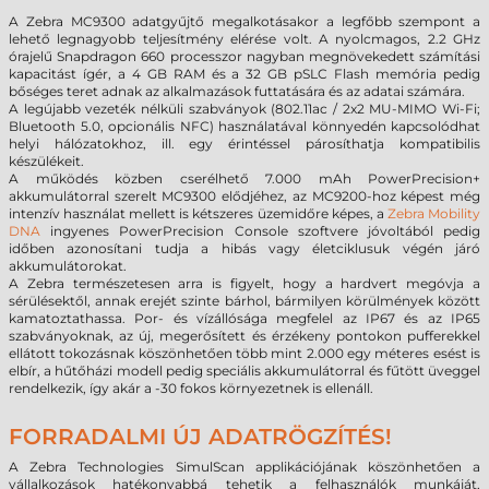
A Zebra MC9300 adatgyűjtő megalkotásakor a legfőbb szempont a
lehető legnagyobb teljesítmény elérése volt. A nyolcmagos, 2.2 GHz
órajelű Snapdragon 660 processzor nagyban megnövekedett számítási
kapacitást ígér, a 4 GB RAM és a 32 GB pSLC Flash memória pedig
bőséges teret adnak az alkalmazások futtatására és az adatai számára.
A legújabb vezeték nélküli szabványok (802.11ac / 2x2 MU-MIMO Wi-Fi;
Bluetooth 5.0, opcionális NFC) használatával könnyedén kapcsolódhat
helyi hálózatokhoz, ill. egy érintéssel párosíthatja kompatibilis
készülékeit.
A működés közben cserélhető 7.000 mAh PowerPrecision+
akkumulátorral szerelt MC9300 elődjéhez, az MC9200-hoz képest még
intenzív használat mellett is kétszeres üzemidőre képes, a
Zebra Mobility
DNA
ingyenes PowerPrecision Console szoftvere jóvoltából pedig
időben azonosítani tudja a hibás vagy életciklusuk végén járó
akkumulátorokat.
A Zebra természetesen arra is figyelt, hogy a hardvert megóvja a
sérülésektől, annak erejét szinte bárhol, bármilyen körülmények között
kamatoztathassa. Por- és vízállósága megfelel az IP67 és az IP65
szabványoknak, az új, megerősített és érzékeny pontokon pufferekkel
ellátott tokozásnak köszönhetően több mint 2.000 egy méteres esést is
elbír, a hűtőházi modell pedig speciális akkumulátorral és fűtött üveggel
rendelkezik, így akár a -30 fokos környezetnek is ellenáll.
FORRADALMI ÚJ ADATRÖGZÍTÉS!
A Zebra Technologies SimulScan applikációjának köszönhetően a
vállalkozások hatékonyabbá tehetik a felhasználók munkáját,