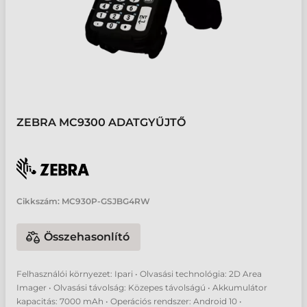
ZEBRA MC9300 ADATGYŰJTŐ
Cikkszám:
MC930P-GSJBG4RW
Összehasonlító
Felhasználói környezet: Ipari • Olvasási technológia: 2D Area
Imager • Olvasási távolság: Közepes távolságú • Akkumulátor
kapacitás: 7000 mAh • Operációs rendszer: Android 10 •