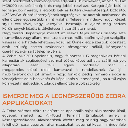
szánt hordozható számítógépcsaládjának új hírnökeként, az MC9300 az
MC9000-res szériára épít, és még jobbá teszi azt. Kategóriáján belül a
legnagyobb méretű, a legjobb bel- és kültéri olvashatóságot biztosító,
4.3” WVGA érintőképernyőjének segítségével az adatok beolvasása és
ellenőrzése egyszerűbb, mint valaha. Teljesen mindegy, hogy kézzel,
stylus ceruzával, vagy kesztyűvel használja; a kijelző még nedves
körülmények között is tökéletesen használható marad.
Nagyméretű képernyője mellett az eszköz teljes értékű billentyűzete
(numerikus vagy alfanumerikus) is a maximális hatékonyságot szolgálja:
válassza ki a hatféle lehetőség közül az Önnek legcélszerűbb kiosztást,
amit szükség esetén szakszerviz támogatása nélkül, könnyedén
cserélhet, akár saját telephelyén is.
A Zebra MC9300
opcionális,
nagy felbontású 13 megapixeles hátlapi
kamerájának segítségével azonnal tűéles képet adhat a szállítmányok
állapotáról, ezen felül egyes
modellek már
5
megapixeles
elülső
oldali
kamerával is rendelkeznek
. Az új -
mobiltelefonokról jól ismert - rezgő funkció pedig immáron akkor is
visszajelzést ad a beolvasás és képalkotás sikerességéről, ha a túl zajos
környezet miatt eddig utólagos ellenőrzésre volt szükség.
ISMERJE MEG A LEGNÉPSZERŰBB ZEBRA
APPLIKÁCIÓKAT!
A Zebra számos előre telepített és opcionális saját alkalmazást kínál,
egyebek mellett az All-Touch Terminál Emulációt, amely a
készletgazdálkodási alkalmazások között még mindig nagy számban
fellelhető parancssoros alkalmazásokat automatikusan, mindenféle