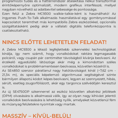
programozói tudás és a háttérrendszer átalakítása nélkül transzformál
érintőképernyőre optimalizált, modern grafikus interfésszé, mellyel
nagyban növelhető az adatbevitel sebessége és pontossága.
Ezen felül a Zebra MC9300 walkie-talkie-ként is használható! Az
ingyenes Push-To-Talk alkalmazás használatával egy gombnyomással
kapcsolatot teremthet más kompatibilis Zebra eszközökkel, opcionális
szolgáltatásként pedig akár a vállalati digitális telefonközpontra is
csatlakoztatható.
NINCS ELŐTTE LEHETETLEN FELADAT!
A Zebra MC9300 a létező legfejlettebb szkennelési technológiákat
kínálja, így nem számít, hogy vonalkódokat raktára legmagasabb
polcáról, vagy csupán pár centiméter távolságból kívánja beolvasni. Az
érzékelő egyedülálló látószöge akár még a kimondottan széles
vonalkódokat is problémamentesen beolvassa, közvetlen közelről is.
Az SE4850 szenzor páratlanul nagy hatótávolságot kínál (~7,62 cm -
21,34 m), és speciális képelemző algoritmusai segítségével szinte
bármilyen állapotú kódot képes beolvasni, legyen az szennyezett, hibás,
sérült, esetleg zsugorfóliázott, akár egy targonca szélvédőjén keresztül
is.
Az új SE4750DP szkennerrel az eszköz közvetlen alkatrész jelölések
(DPM) olvasására is alkalmassá válik, így az olyan nagy kihívást jelentő
vonalkódok beolvasására is lehetőség nyílik, amelyeket közvetlenül fém
és műanyag felületekre nyomtak vagy martak.
MASSZÍV – KÍVÜL-BELÜL!