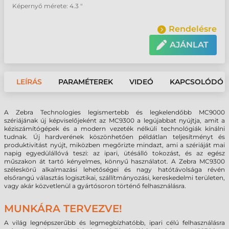
Képernyő mérete: 4.3 "
Rendelésre
AJÁNLAT
LEÍRÁS
PARAMÉTEREK
VIDEÓ
KAPCSOLÓDÓ 
A Zebra Technologies legismertebb és legkelendőbb MC9000
szériájának új képviselőjeként az MC9300 a legújabbat nyújtja, amit a
kéziszámítógépek és a modern vezeték nélküli technológiák kínálni
tudnak. Új hardverének köszönhetően példátlan teljesítményt és
produktivitást nyújt, miközben megőrizte mindazt, ami a szériáját mai
napig egyedülállóvá teszi: az ipari, ütésálló tokozást, és az egész
műszakon át tartó kényelmes, könnyű használatot. A Zebra MC9300
széleskörű alkalmazási lehetőségei és nagy hatótávolsága révén
elsőrangú választás logisztikai, szállítmányozási, kereskedelmi területen,
vagy akár közvetlenül a gyártósoron történő felhasználásra.
MUNKÁRA TERVEZVE!
A világ legnépszerűbb és legmegbízhatóbb, ipari célú felhasználásra