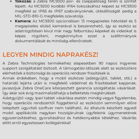
Tokozás:
a Zebra MC9300 por- és cseppállóság terén is szintet
lépett. Az MC9200 korábbi IP64 tokozásához képest az MC9300
megfelel az IP65 és IP67 szabványoknak, ütésállóságát pedig a
MIL-STD-810-G megfelelés szavatolja.
Kamera:
Az MC9300 opcionálisan 13 megapixeles hátoldali és 5
megapixeles elülső kamerával is beszerezhető, így az eszköz az
adatrögzítésen kívül már nagy felbontású képeket és videókat is
képes rögzíteni, megkönnyítve ezzel a szállítmányok
dokumentálását és minőség-ellenőrzését.
LEGYEN MINDIG NAPRAKÉSZ!
A Zebra Technologies termékeihez alapesetben 90 napos ingyenes
support szolgáltatást biztosít. A támogatási időszak alatt az eszközökre
elérhetőek a biztonsági és operációs rendszer frissítések is.
Annak érdekében, hogy a mobil eszközei (adatgyűjtő, tablet, stb.) a
határidő lejárta után is megfelelő védelmet és frissítéseket kapjanak,
javasoljuk Zebra OneCare kiterjesztett garancia szolgáltatás vásárlását.
Így akár sok évig maximalizálhatja a befektetés megtérülését.
Adatgyűjtő vagy ipari tablet vásárlása esetén mindig vegye figyelembe,
hogy operációs rendszertől függetlenül az eszközön semmilyen előre
telepített ügyviteli szoftver nem található. Az általunk készített egyedi
mobil applikációk nagyban hozzájárulnak ügyfeleink ügymenetének
egyszerűsítéséhez, gyorsításához és hatékonyabbá tételéhez. Vásárlás
előtt erről egyeztessen kollégáinkkal!