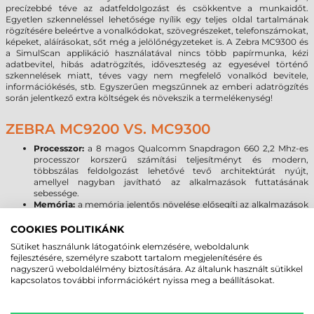
precízebbé téve az adatfeldolgozást és csökkentve a munkaidőt.
Egyetlen szkenneléssel lehetősége nyílik egy teljes oldal tartalmának
rögzítésére beleértve a vonalkódokat, szövegrészeket, telefonszámokat,
képeket, aláírásokat, sőt még a jelölőnégyzeteket is. A Zebra MC9300 és
a SimulScan applikáció használatával nincs több papírmunka, kézi
adatbevitel, hibás adatrögzítés, időveszteség az egyesével történő
szkennelések miatt, téves vagy nem megfelelő vonalkód bevitele,
információkésés, stb. Egyszerűen megszűnnek az emberi adatrögzítés
során jelentkező extra költségek és növekszik a termelékenység!
ZEBRA MC9200 VS. MC9300
Processzor:
a 8 magos Qualcomm Snapdragon 660 2,2 Mhz-es
processzor korszerű számítási teljesítményt és modern,
többszálas feldolgozást lehetővé tevő architektúrát nyújt,
amellyel nagyban javítható az alkalmazások futtatásának
sebessége.
Memória:
a memória jelentős növelése elősegíti az alkalmazások
akadásmentes működését, kellő tárhelyet biztosítva az
adatoknak, programoknak. Az MC9200-hoz képest
COOKIES POLITIKÁNK
megnégyszereződött a rendszermemória, és 16-szorosára
Sütiket használunk látogatóink elemzésére, weboldalunk
emelkedett a háttértárként szolgáló flash memória mérete, ami
fejlesztésére, személyre szabott tartalom megjelenítésére és
Micro SD kártyával 128 GB-tal bővíthető.
nagyszerű weboldalélmény biztosítására. Az általunk használt sütikkel
Kijelző:
A Zebra MC9300 az MC9200 3,7” képátlójú rezisztív VGA
kapcsolatos további információkért nyissa meg a beállításokat.
kijelzőjéhez képest nagyobb méretű és felbontású, kapacitív 4,3”
WVGA kijelzővel érkezik, melynél már a kesztyűs használat sem
okoz problémát. A Corning Gorilla Glass kijelző növeli a kijelző és