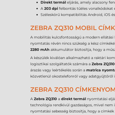
Direkt termál
eljárás, amely alacsony fen
A
203 dpi
felbontás tűéles vonalkódokat 
Széleskörű kompatibilitás Android, iOS é
ZEBRA ZQ310 MOBIL CÍ
A mobilitás kulcsfontosságú a modern ellátási 
nyomtatás révén nincs szükség a kész címkékért
2280 mAh
akkumulátor biztosítja, hogy a műsz
A készülék kiválóan alkalmazható a raktári ko
logisztikai szolgáltatók számára a
Zebra ZQ310
árazás vagy leértékelés során a
matrica nyomt
közvetlenül okostelefonról vagy adatgyűjtőről
ZEBRA ZQ310 CÍMKENYOM
A
Zebra ZQ310
a
direkt termál
nyomtatási eljá
technológia rendkívül gazdaságos, mivel nem 
nyomtatási sebesség biztosítja, hogy a címkék