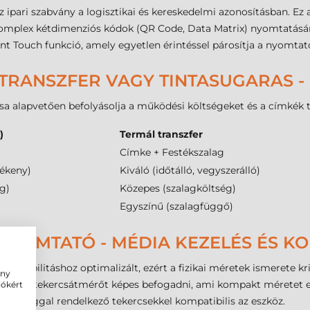
z ipari szabvány a logisztikai és kereskedelmi azonosításban. Ez
mplex kétdimenziós kódok (QR Code, Data Matrix) nyomtatására.
nt Touch funkció, amely egyetlen érintéssel párosítja a nyomtat
TRANSZFER VAGY TINTASUGARAS -
sa alapvetően befolyásolja a működési költségeket és a címkék t
)
Termál transzfer
Címke + Festékszalag
zékeny)
Kiváló (időtálló, vegyszerálló)
g)
Közepes (szalagköltség)
Egyszínű (szalagfüggő)
NYOMTATÓ - MÉDIA KEZELÉS ÉS KO
a mobilitáshoz optimalizált, ezért a fizikai méretek ismerete kr
ény
 külső tekercsátmérőt képes befogadni, ami kompakt méretet 
iókért
jű maggal rendelkező tekercsekkel kompatibilis az eszköz.