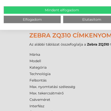
A nyomtatható
tekercses címke
maximális szé
Mindent elfogadom
hogy milyen méretű vonalkódok és szöveges ada
papírtovábbítást. Fontos megjegyezni, hogy mi
Elfogadom
Elutasítom
hozzá
festékszalag
.
ZEBRA ZQ310 CÍMKENYOM
Az alábbi táblázat összefoglalja a
Zebra ZQ310
Márka
Modell
Kategória
Technológia
Felbontás
Max. nyomtatási szélesség
Max. tekercsátmérő
Cséveméret
Interfész