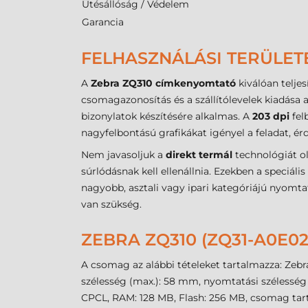
Ütésállóság / Védelem
Garancia
FELHASZNÁLÁSI TERÜLET
A
Zebra ZQ310 címkenyomtató
kiválóan telje
csomagazonosítás és a szállítólevelek kiadása a
bizonylatok készítésére alkalmas. A
203 dpi
fel
nagyfelbontású grafikákat igényel a feladat, ér
Nem javasoljuk a
direkt termál
technológiát o
súrlódásnak kell ellenállnia. Ezekben a speciáli
nagyobb, asztali vagy ipari kategóriájú nyomt
van szükség.
ZEBRA ZQ310 (ZQ31-A0E0
A csomag az alábbi tételeket tartalmazza: Zebra
szélesség (max.): 58 mm, nyomtatási szélesség
CPCL, RAM: 128 MB, Flash: 256 MB, csomag tart