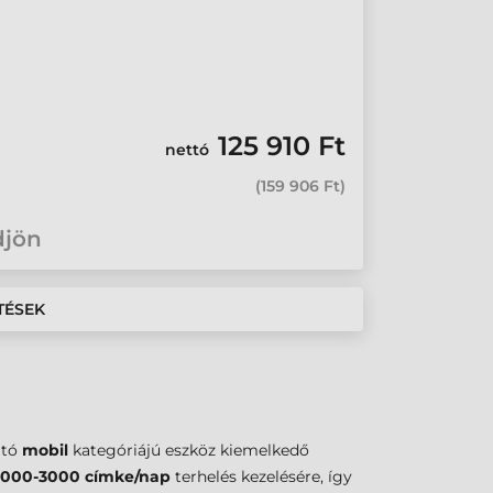
8
125 910 Ft
nettó
(
159 906 Ft
)
djön
TÉSEK
ató
mobil
kategóriájú eszköz kiemelkedő
1000-3000 címke/nap
terhelés kezelésére, így