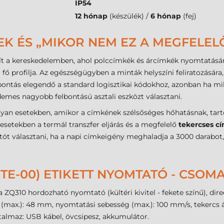
IP54
12 hónap
(készülék) /
6 hónap
(fej)
EK ÉS „MIKOR NEM EZ A MEGFELEL
sít a kereskedelemben, ahol polccímkék és árcímkék nyomtatására
 fő profilja. Az egészségügyben a minták helyszíni feliratozásár
bontás elegendő a standard logisztikai kódokhoz, azonban ha m
demes nagyobb felbontású asztali eszközt választani.
lyan esetekben, amikor a címkének szélsőséges hőhatásnak, tar
s esetekben a termál transzfer eljárás és a megfelelő
tekercses c
atót választani, ha a napi címkeigény meghaladja a 3000 darab
2TE-00) ETIKETT NYOMTATÓ - CSO
 ZQ310 hordozható nyomtató (kültéri kivitel - fekete színű), dir
 (max.): 48 mm, nyomtatási sebesség (max.): 100 mm/s, tekercs
almaz: USB kábel, övcsipesz, akkumulátor.