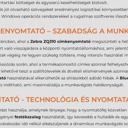
ntartási költséget és egyszerű kezelhetőséget biztosít.
és jól olvasható szövegeket eredményez logisztikai környezetben
s Windows operációs rendszerekkel a rugalmas szoftveres illeszté
MKENYOMTATÓ – SZABADSÁG A MUN
láncban, ahol a
Zebra ZQ310 címkenyomtató
megszünteti a hely
 való visszajárásra a központi nyomtatóállomáshoz, ami jelentő
ak végéig ne legyen szükség töltésre, még intenzív használat m
missiózás során, ahol a termékazonosító címke azonnal felhelyez
lehetővé teszi a szállítólevelek és átvételi elismervények azonna
ató
használatával elkerülhetők az elírásokból adódó hibák. A
Blu
 is indítható, ami maximalizálja a munkavégzés hatékonyságát.
TATÓ - TECHNOLÓGIA ÉS NYOMTAT
rást használja, amelynek lényege, hogy a nyomtatófej közvetlen h
igényel
festékszalag
használatát, így kevesebb a hulladék és eg
 várakozási idő nélkül elkészüljenek a dinamikus munkavégzés so