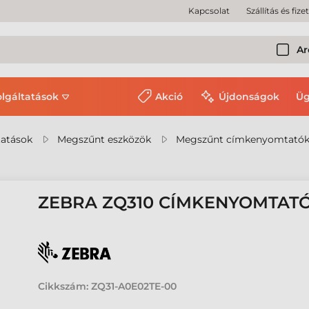
Kapcsolat
Szállítás és fize
Ar
olgáltatások
Akció
Újdonságok
Üg
tatások
Megszűnt eszközök
Megszűnt címkenyomtató
ZEBRA ZQ310 CÍMKENYOMTAT
Cikkszám:
ZQ31-A0E02TE-00