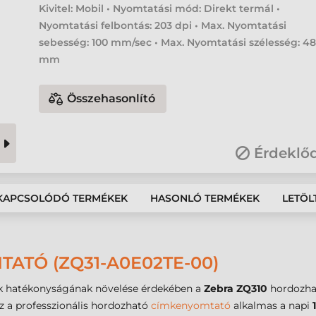
Kivitel: Mobil • Nyomtatási mód: Direkt termál •
Nyomtatási felbontás: 203 dpi • Max. Nyomtatási
sebesség: 100 mm/sec • Max. Nyomtatási szélesség: 4
mm
Összehasonlító
Érdeklő
KAPCSOLÓDÓ TERMÉKEK
HASONLÓ TERMÉKEK
LETÖL
ATÓ (ZQ31-A0E02TE-00)
ok hatékonyságának növelése érdekében a
Zebra ZQ310
hordozh
Ez a professzionális hordozható
címkenyomtató
alkalmas a napi