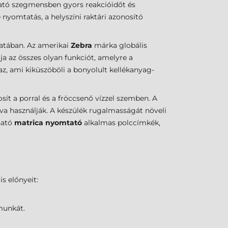
ató szegmensben gyors reakcióidőt és
nyomtatás, a helyszíni raktári azonosító
latában. Az amerikai
Zebra
márka globális
ja az összes olyan funkciót, amelyre a
z, ami kiküszöböli a bonyolult kellékanyag-
osít a porral és a fröccsenő vízzel szemben. A
 használják. A készülék rugalmasságát növeli
ható
matrica nyomtató
alkalmas polccímkék,
s előnyeit:
munkát.