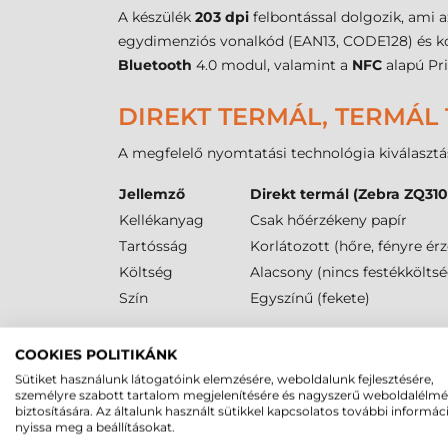
A készülék
203 dpi
felbontással dolgozik, ami a
egydimenziós vonalkód (EAN13, CODE128) és ko
Bluetooth
4.0 modul, valamint a
NFC
alapú Pri
DIREKT TERMÁL, TERMÁL 
A megfelelő nyomtatási technológia kiválasztá
Jellemző
Direkt termál (Zebra ZQ310
Kellékanyag
Csak hőérzékeny papír
Tartósság
Korlátozott (hőre, fényre ér
Költség
Alacsony (nincs festékköltsé
Szín
Egyszínű (fekete)
ZEBRA ZQ310 VONALKÓD 
COOKIES POLITIKÁNK
Sütiket használunk látogatóink elemzésére, weboldalunk fejlesztésére,
A
Zebra ZQ310 címkenyomtató
média kezelése 
személyre szabott tartalom megjelenítésére és nagyszerű weboldalélm
kiválasztásához. A nyomtató
40 mm
maximális
biztosítására. Az általunk használt sütikkel kapcsolatos további informác
nyissa meg a beállításokat.
belső cséveméret tekintetében a
19 mm
átmérő