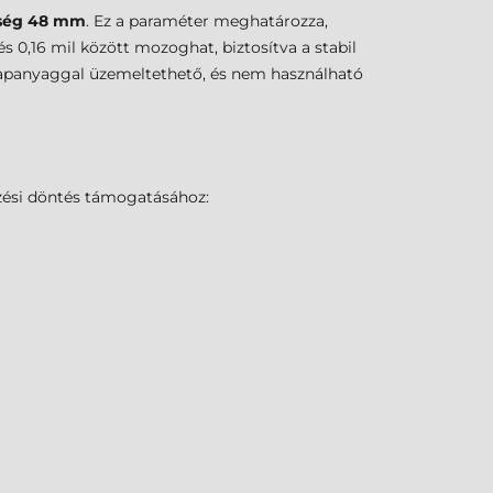
ség
48 mm
. Ez a paraméter meghatározza,
0,16 mil között mozoghat, biztosítva a stabil
lapanyaggal üzemeltethető, és nem használható
zési döntés támogatásához: