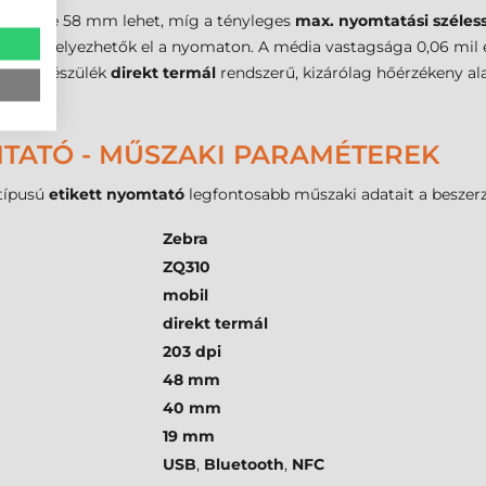
lessége 58 mm lehet, míg a tényleges
max. nyomtatási széles
tok helyezhetők el a nyomaton. A média vastagsága 0,06 mil és 
vel a készülék
direkt termál
rendszerű, kizárólag hőérzékeny a
TATÓ - MŰSZAKI PARAMÉTEREK
típusú
etikett nyomtató
legfontosabb műszaki adatait a beszer
Zebra
ZQ310
mobil
direkt termál
203 dpi
48 mm
40 mm
19 mm
USB
,
Bluetooth
,
NFC