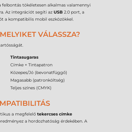
 a felbontás tökéletesen alkalmas valamennyi
 Az integrációt segíti az
USB
2.0 port, a
ót a kompatibilis mobil eszközökkel.
 MELYIKET VÁLASSZA?
artósságát.
Tintasugaras
Címke + Tintapatron
Közepes/Jó (bevonatfüggő)
Magasabb (patronköltség)
Teljes színes (CMYK)
MPATIBILITÁS
itikus a megfelelő
tekercses címke
eredményez a hordozhatóság érdekében. A