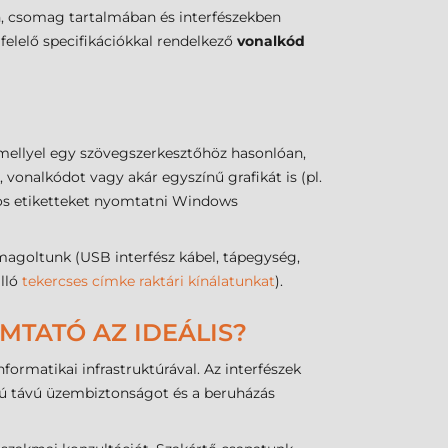
, csomag tartalmában és interfészekben
felelő specifikációkkal rendelkező
vonalkód
mellyel egy szövegszerkesztőhöz hasonlóan,
vonalkódot vagy akár egyszínű grafikát is (pl.
dos etiketteket nyomtatni Windows
oltunk (USB interfész kábel, tápegység,
álló
tekercses címke raktári kínálatunkat
).
MTATÓ AZ IDEÁLIS?
ormatikai infrastruktúrával. Az interfészek
zú távú üzembiztonságot és a beruházás