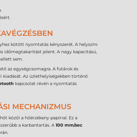
.
sért.
KAVÉGZÉSBEN
hez kötött nyomtatás kényszerét. A helyszíni
s időmegtakarítást jelent. A nagy kapacitású,
ellett sem.
hető az egységcsomagra. A futárok és
li kiadását. Az üzlethelyiségekben történő
etooth
kapcsolat révén a nyomtatás
ÁSI MECHANIZMUS
őt közöl a hőérzékeny papírral. Ez a
yszerűbb a karbantartás. A
100 mm/sec
rán.