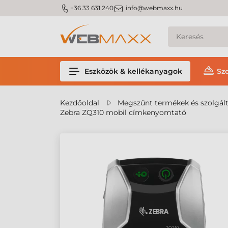
m_phone
m_email
+36 33 631 240
info@webmaxx.hu
Eszközök & kellékanyagok
Sz
Kezdőoldal
Megszűnt termékek és szolgál
Zebra ZQ310 mobil címkenyomtató