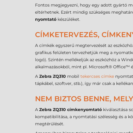
Fontos megjegyezni, hogy egy adott gyártó mo
eltérhetnek. Ezért mindig szükséges meghatároz
nyomtató
készüléket.
CÍMKETERVEZÉS, CÍMKE
A címkék egyszerű megtervezését az eszközhöz
grafikus felületen tervezhetjük meg a nyomatké
logó). Szintén mellékeljük az eszközhöz a Win
alkalmazásokból, mint pl. Microsoft® Office™
A
Zebra ZQ310
mobil
tekercses címke
nyomtató
tápkábel, szoftver, stb.), így már csak a kellé
NEM BIZTOS BENNE, MELY
A
Zebra ZQ310 címkenyomtató
kiválasztása s
kompatibilitása, a nyomtatási szélesség és a 
megtérülését.