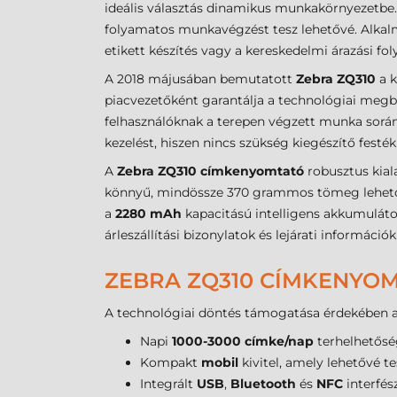
ideális választás dinamikus munkakörnyezetbe
folyamatos munkavégzést tesz lehetővé. Alkalma
etikett készítés vagy a kereskedelmi árazási fo
A 2018 májusában bemutatott
Zebra ZQ310
a k
piacvezetőként garantálja a technológiai megb
felhasználóknak a terepen végzett munka során
kezelést, hiszen nincs szükség kiegészítő festé
A
Zebra ZQ310 címkenyomtató
robusztus kial
könnyű, mindössze 370 grammos tömeg lehetővé
a
2280 mAh
kapacitású intelligens akkumuláto
árleszállítási bizonylatok és lejárati informáci
ZEBRA ZQ310 CÍMKENYOM
A technológiai döntés támogatása érdekében az 
Napi
1000-3000 címke/nap
terhelhetőség
Kompakt
mobil
kivitel, amely lehetővé te
Integrált
USB
,
Bluetooth
és
NFC
interfés