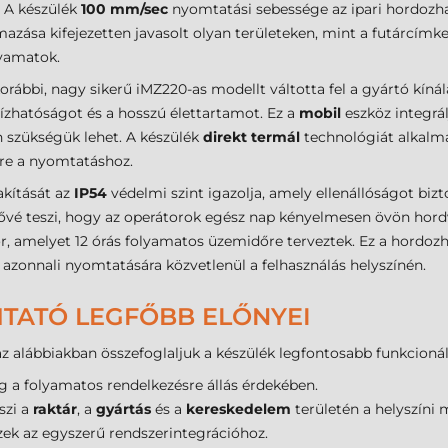
. A készülék
100 mm/sec
nyomtatási sebessége az ipari hordozh
zása kifejezetten javasolt olyan területeken, mint a futárcímke 
lyamatok.
orábbi, nagy sikerű iMZ220-as modellt váltotta fel a gyártó kíná
ízhatóságot és a hosszú élettartamot. Ez a
mobil
eszköz integrál
 szükségük lehet. A készülék
direkt termál
technológiát alkalma
kre a nyomtatáshoz.
akítását az
IP54
védelmi szint igazolja, amely ellenállóságot bizt
 teszi, hogy az operátorok egész nap kényelmesen övön hordva
r, amelyet 12 órás folyamatos üzemidőre terveztek. Ez a hordoz
ók azonnali nyomtatására közvetlenül a felhasználás helyszínén.
TATÓ LEGFŐBB ELŐNYEI
alábbiakban összefoglaljuk a készülék legfontosabb funkcionáli
 a folyamatos rendelkezésre állás érdekében.
szi a
raktár
, a
gyártás
és a
kereskedelem
területén a helyszíni 
zek az egyszerű rendszerintegrációhoz.