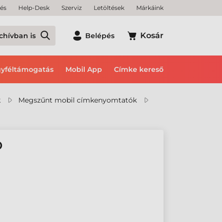
tés
Help-Desk
Szerviz
Letöltések
Márkáink
Kosár
chívban is
Belépés
yféltámogatás
Mobil App
Címke kereső
k
Megszűnt mobil címkenyomtatók
Ó