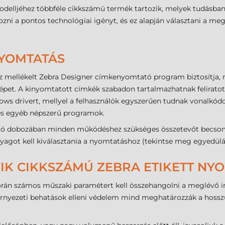
delljéhez többféle cikkszámú termék tartozik, melyek tudásban
ni a pontos technológiai igényt, és ez alapján választani a meg
NYOMTATÁS
 mellékelt Zebra Designer címkenyomtató program biztosítja, 
pet. A kinyomtatott címkék szabadon tartalmazhatnak feliratot, 
dows drivert, mellyel a felhasználók egyszerűen tudnak vonalkó
 és egyéb népszerű programok.
 dobozában minden működéshez szükséges összetevőt becsomag
kanyagot kell kiválasztania a nyomtatáshoz (tekintse meg egyedül
IK CIKKSZÁMÚ ZEBRA ETIKETT NYO
orán számos műszaki paramétert kell összehangolni a meglévő inf
környezeti behatások elleni védelem mind meghatározzák a hoss