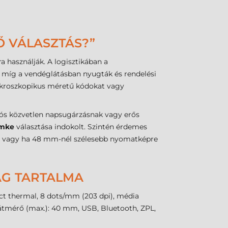
Ő VÁLASZTÁS?”
 használják. A logisztikában a
a, míg a vendéglátásban nyugták és rendelési
ikroszkopikus méretű kódokat vagy
tós közvetlen napsugárzásnak vagy erős
ímke
választása indokolt. Szintén érdemes
ot, vagy ha 48 mm-nél szélesebb nyomatképre
MAG TARTALMA
ect thermal, 8 dots/mm (203 dpi), média
 átmérő (max.): 40 mm, USB, Bluetooth, ZPL,