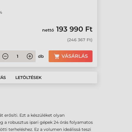
04
193 990 Ft
nettó
(
246 367 Ft
)
VÁSÁRLÁS
db
TÁS
LETÖLTÉSEK
 erősíti. Ezt a készüléket olyan
 a robusztus ipari gépek 24 órás folyamatos
tti terheléshez. Ez a volumen ideálissá teszi