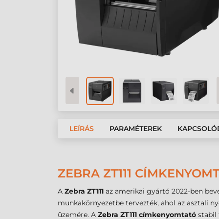
LEÍRÁS
PARAMÉTEREK
KAPCSOLÓ
ZEBRA ZT111 CÍMKENYOMT
A
Zebra ZT111
az amerikai gyártó 2022-ben beve
munkakörnyezetbe tervezték, ahol az asztali 
üzemére. A
Zebra ZT111 címkenyomtató
stabil