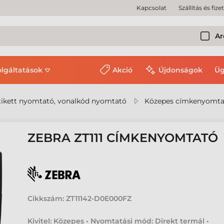
Kapcsolat
Szállítás és fize
Ar
olgáltatások
Akció
Újdonságok
Üg
ikett nyomtató, vonalkód nyomtató
Közepes címkenyomta
ZEBRA ZT111 CÍMKENYOMTATÓ
Cikkszám:
ZT11142-D0E000FZ
Kivitel: Közepes • Nyomtatási mód: Direkt termál •