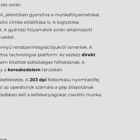
zés során.
li, jelentősen gyorsítva a munkafolyamatokat.
 címke előállítása is. A logisztikai
ít. A gyártási folyamatok során alkalmazott
vetést.
önnyű rendszerintegrációjukról ismertek. A
ztos technológiai platform. Az eszköz
direkt
nem kitettek szélsőséges hőhatásnak. A
y a
kereskedelem
területén.
befektetés. A
203 dpi
felbontású nyomtatófej
zi az operátorok számára a gép állapotának
ritkábban kell a kellékanyagokat cserélni munka
get.