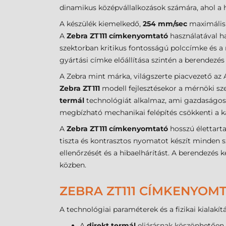
dinamikus középvállalkozások számára, ahol a
A készülék kiemelkedő,
254 mm/sec
maximális 
A
Zebra ZT111 címkenyomtató
használatával ha
szektorban kritikus fontosságú polccímke és a r
gyártási címke előállítása szintén a berendezé
A Zebra mint márka, világszerte piacvezető az 
Zebra ZT111
modell fejlesztésekor a mérnöki sze
termál
technológiát alkalmaz, ami gazdaságos 
megbízható mechanikai felépítés csökkenti a kar
A
Zebra ZT111 címkenyomtató
hosszú élettart
tiszta és kontrasztos nyomatot készít minden 
ellenőrzését és a hibaelhárítást. A berendezés 
közben.
ZEBRA ZT111 CÍMKENYOM
A technológiai paraméterek és a fizikai kialakí
A
direkt termál
eljárásnak köszönhetően 