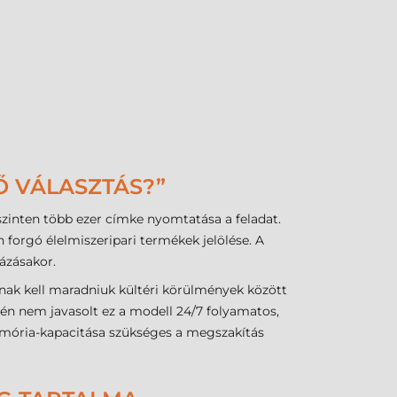
Ő VÁLASZTÁS?”
szinten több ezer címke nyomtatása a feladat.
 forgó élelmiszeripari termékek jelölése. A
ázásakor.
nak kell maradniuk kültéri körülmények között
tén nem javasolt ez a modell 24/7 folyamatos,
emória-kapacitása szükséges a megszakítás