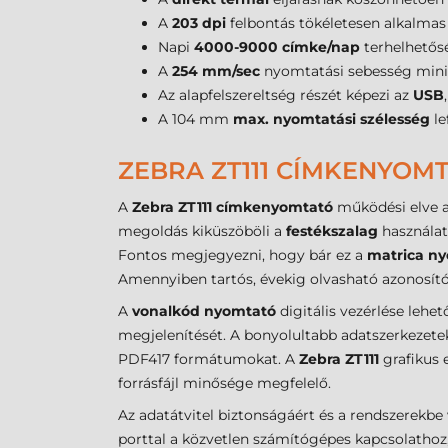
A
203 dpi
felbontás tökéletesen alkalmas 
Napi
4000-9000 címke/nap
terhelhetősé
A
254 mm/sec
nyomtatási sebesség minim
Az alapfelszereltség részét képezi az
USB
A 104 mm
max. nyomtatási szélesség
le
ZEBRA ZT111 CÍMKENYOM
A
Zebra ZT111 címkenyomtató
működési elve 
megoldás kiküszöböli a
festékszalag
használat
Fontos megjegyezni, hogy bár ez a
matrica n
Amennyiben tartós, évekig olvasható azonosító
A
vonalkód nyomtató
digitális vezérlése leh
megjelenítését. A bonyolultabb adatszerkezete
PDF417 formátumokat. A
Zebra ZT111
grafikus 
forrásfájl minősége megfelelő.
Az adatátvitel biztonságáért és a rendszerekbe v
porttal a közvetlen számítógépes kapcsolathoz