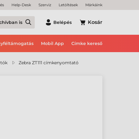
tés
Help-Desk
Szerviz
Letöltések
Márkáink
Kosár
chívban is
Belépés
yféltámogatás
Mobil App
Címke kereső
tók
Zebra ZT111 címkenyomtató