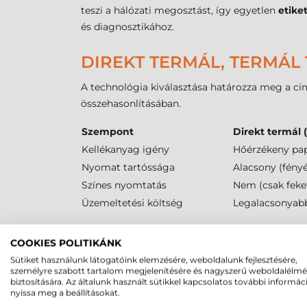
teszi a hálózati megosztást, így egyetlen
etike
és diagnosztikához.
DIREKT TERMÁL, TERMÁL 
A technológia kiválasztása határozza meg a cím
összehasonlításában.
Szempont
Direkt termál (
Kellékanyag igény
Hőérzékeny pap
Nyomat tartóssága
Alacsony (fény
Színes nyomtatás
Nem (csak feke
Üzemeltetési költség
Legalacsonyab
ZEBRA ZT111 VONALKÓD N
COOKIES POLITIKÁNK
Sütiket használunk látogatóink elemzésére, weboldalunk fejlesztésére,
A
Zebra ZT111
média kezelése az ipari igényekhe
személyre szabott tartalom megjelenítésére és nagyszerű weboldalélm
csökkenti az operátori beavatkozások számát, 
biztosítására. Az általunk használt sütikkel kapcsolatos további informác
nyissa meg a beállításokat.
támogatja a
25 mm
,
40 mm
és
76 mm
belső c