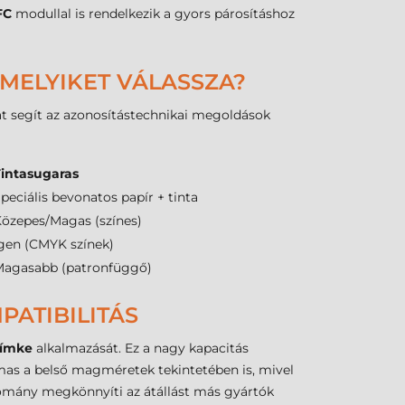
FC
modullal is rendelkezik a gyors párosításhoz
 MELYIKET VÁLASSZA?
at segít az azonosítástechnikai megoldások
intasugaras
peciális bevonatos papír + tinta
özepes/Magas (színes)
gen (CMYK színek)
agasabb (patronfüggő)
PATIBILITÁS
címke
alkalmazását. Ez a nagy kapacitás
mas a belső magméretek tekintetében is, mivel
tomány megkönnyíti az átállást más gyártók