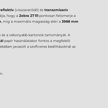
reflektív
(visszaverődő) és
transzmisszív
álja, hogy a
Zebra ZT111
pontosan felismerje a
m
, míg a maximális magasság eléri a
3988 mm
tek és a vékonyabb kartonok tartományát. A
ál
papír használatakor fontos a megfelelő
ében javasolt a szoftveres beállításoknál az
n.