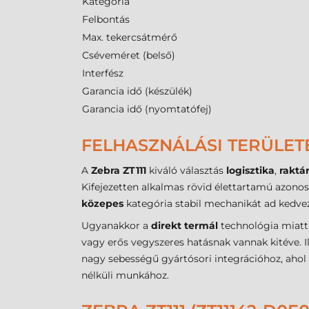
Kategória
Felbontás
Max. tekercsátmérő
Cséveméret (belső)
Interfész
Garancia idő (készülék)
Garancia idő (nyomtatófej)
FELHASZNÁLÁSI TERÜLET
A
Zebra ZT111
kiváló választás
logisztika
,
raktá
Kifejezetten alkalmas rövid élettartamú azonosí
közepes
kategória stabil mechanikát ad kedvez
Ugyanakkor a
direkt termál
technológia miatt 
vagy erős vegyszeres hatásnak vannak kitéve. I
nagy sebességű gyártósori integrációhoz, ahol
nélküli munkához.