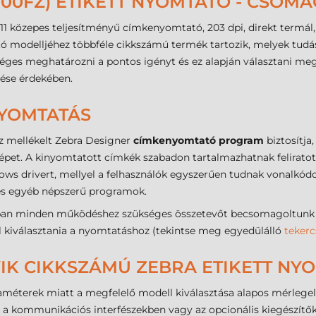
0E000FZ) ETIKETT NYOMTATÓ - CSOM
11 közepes teljesítményű címkenyomtató, 203 dpi, direkt termál
ó modelljéhez többféle cikkszámú termék tartozik, melyek tudá
séges meghatározni a pontos igényt és ez alapján választani m
lése érdekében.
NYOMTATÁS
z mellékelt Zebra Designer
címkenyomtató program
biztosítja
pet. A kinyomtatott címkék szabadon tartalmazhatnak feliratot, 
dows drivert, mellyel a felhasználók egyszerűen tudnak vonalkó
 és egyéb népszerű programok.
an minden működéshez szükséges összetevőt becsomagoltunk (US
ell kiválasztania a nyomtatáshoz (tekintse meg egyedülálló
tekerc
IK CIKKSZÁMÚ ZEBRA ETIKETT NYO
raméterek miatt a megfelelő modell kiválasztása alapos mérlegel
k a kommunikációs interfészekben vagy az opcionális kiegészít