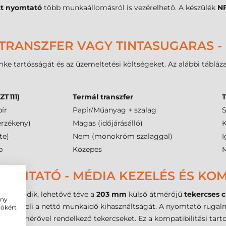
tt nyomtató
több munkaállomásról is vezérelhető. A készülék
N
TRANSZFER VAGY TINTASUGARAS -
ke tartósságát és az üzemeltetési költségeket. Az alábbi tábláz
ZT111)
Termál transzfer
T
ír
Papír/Műanyag + szalag
S
érzékeny)
Magas (időjárásálló)
K
te)
Nem (monokróm szalaggal)
I
b
Közepes
M
YOMTATÓ - MÉDIA KEZELÉS ÉS KOM
z igazodik, lehetővé téve a
203 mm
külső átmérőjű
tekercses 
ény
ami növeli a nettó munkaidő kihasználtságát. A nyomtató rugal
iókért
séveátmérővel rendelkező tekercseket. Ez a kompatibilitási tar