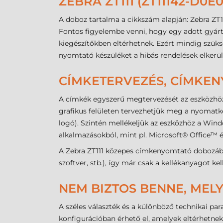
ZEBRA ZT111 (ZT11142-D
A doboz tartalma a cikkszám alapján: Zebra ZT1
Fontos figyelembe venni, hogy egy adott gyárt
kiegészítőkben eltérhetnek. Ezért mindig szük
nyomtató készüléket a hibás rendelések elkerü
CÍMKETERVEZÉS, CÍMKE
A címkék egyszerű megtervezését az eszközhö
grafikus felületen tervezhetjük meg a nyomatké
logó). Szintén mellékeljük az eszközhöz a Win
alkalmazásokból, mint pl. Microsoft® Office™
A Zebra ZT111 közepes címkenyomtató dobozáb
szoftver, stb.), így már csak a kellékanyagot k
NEM BIZTOS BENNE, MELY
A széles választék és a különböző technikai pa
konfigurációban érhető el, amelyek eltérhetne