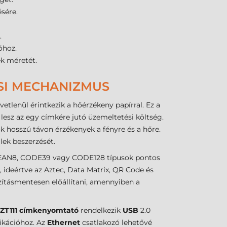
sére.
.
óhoz.
ek méretét.
ÁSI MECHANIZMUS
tlenül érintkezik a hőérzékeny papírral. Ez a
lesz az egy címkére jutó üzemeltetési költség.
k hosszú távon érzékenyek a fényre és a hőre.
ek beszerzését.
3, EAN8, CODE39 vagy CODE128 típusok pontos
 ideértve az Aztec, Data Matrix, QR Code és
zításmentesen előállítani, amennyiben a
 ZT111 címkenyomtató
rendelkezik
USB
2.0
ikációhoz. Az
Ethernet
csatlakozó lehetővé