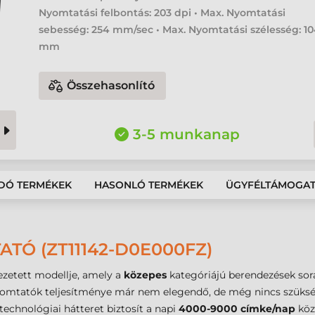
Nyomtatási felbontás: 203 dpi • Max. Nyomtatási
sebesség: 254 mm/sec • Max. Nyomtatási szélesség: 1
mm
Összehasonlító
3-5 munkanap
DÓ TERMÉKEK
HASONLÓ TERMÉKEK
ÜGYFÉLTÁMOGA
ATÓ (ZT11142-D0E000FZ)
zetett modellje, amely a
közepes
kategóriájú berendezések sorát
nyomtatók teljesítménye már nem elegendő, de még nincs szükség
 technológiai hátteret biztosít a napi
4000-9000 címke/nap
közö