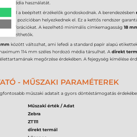
mazó média használatát.
omtatásról a beépített érzékelők gondoskodnak. A berendezésben
ögzített pozícióban helyezkednek el. Ez a kettős rendszer garant
agy a perforációkat. A kezelhető minimális címkemagasság
18 m
 is készíthetők.
5 mm
között változhat, ami lefedi a standard papír alapú etiket
maximum 114 mm széles hordozó média társulhat. A
direkt term
lettartamának megőrzése érdekében. A fejegység kímélése érdek
TATÓ - MŰSZAKI PARAMÉTEREK
gfontosabb műszaki adatait a gyors döntéstámogatás érdekébe
Műszaki érték / Adat
Zebra
ZT111
direkt termál