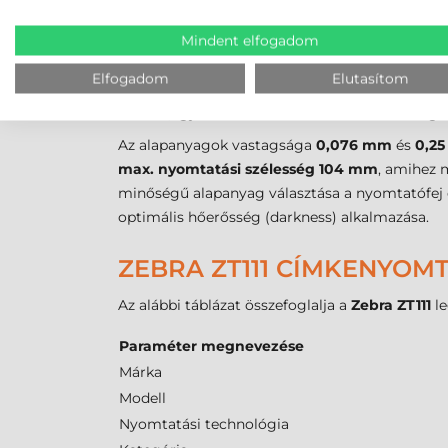
eszközeiről vagy különböző beszállítóktól szár
A pontos pozicionálásról és a hiba nélküli ny
Mindent elfogadom
(átmenő) címkeérzékelő is található, amelyek r
Elfogadom
Elutasítom
címkeközöket, a fekete jeleket (black mark) v
értéket, így rendkívül hosszú azonosító szalagok
Az alapanyagok vastagsága
0,076 mm
és
0,2
max. nyomtatási szélesség
104 mm
, amihez 
minőségű alapanyag választása a nyomtatófej é
optimális hőerősség (darkness) alkalmazása.
ZEBRA ZT111 CÍMKENYOM
Az alábbi táblázat összefoglalja a
Zebra ZT111
le
Paraméter megnevezése
Márka
Modell
Nyomtatási technológia