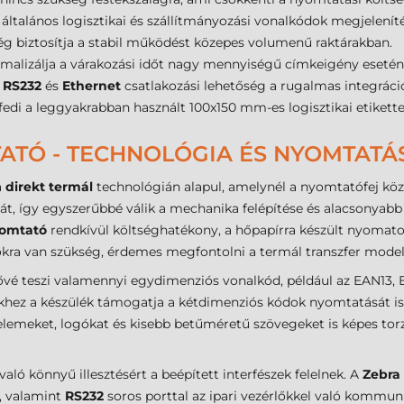
általános logisztikai és szállítmányozási vonalkódok megjeleníté
g biztosítja a stabil működést közepes volumenű raktárakban.
alizálja a várakozási időt nagy mennyiségű címkeigény esetén
,
RS232
és
Ethernet
csatlakozási lehetőség a rugalmas integráci
fedi a leggyakrabban használt 100x150 mm-es logisztikai etikett
TATÓ - TECHNOLÓGIA ÉS NYOMTAT
a
direkt termál
technológián alapul, amelynél a nyomtatófej közve
át, így egyszerűbbé válik a mechanika felépítése és alacsonyabb 
yomtató
rendkívül költséghatékony, a hőpapírra készült nyomato
kra van szükség, érdemes megfontolni a termál transzfer modell
etővé teszi valamennyi egydimenziós vonalkód, például az EAN1
khez a készülék támogatja a kétdimenziós kódok nyomtatását is,
elemeket, logókat és kisebb betűméretű szövegeket is képes tor
aló könnyű illesztésért a beépített interfészek felelnek. A
Zebra
, valamint
RS232
soros porttal az ipari vezérlőkkel való kommun