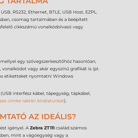
AG TARTALMA
, USB, RS232, Ethernet, BTLE, USB Host, EZPL.
sban, csomag tartalmában és a beépített
egfelelő cikkszámú vonalkódolvasó vagy
, mellyel egy szövegszerkesztőhöz hasonlóan,
vonalkódot vagy akár egyszínű grafikát is (pl.
dos etiketteket nyomtatni Windows
B interfész kábel, tápegység, tápkábel,
ses címke raktári kínálatunkat
).
MTATÓ AZ IDEÁLIS?
ést igényel. A
Zebra ZT111
család számos
őkben, mint a vágóegység vagy a