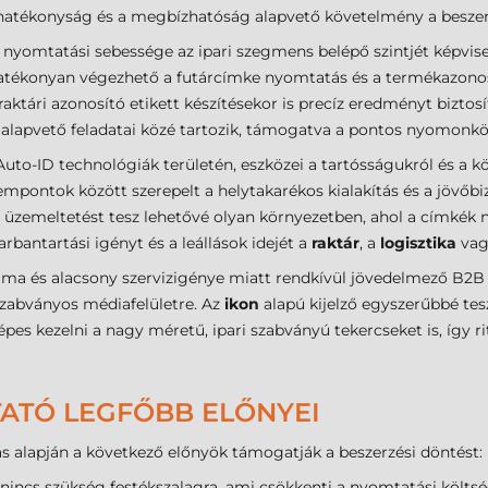
 hatékonyság és a megbízhatóság alapvető követelmény a beszer
nyomtatási sebessége az ipari szegmens belépő szintjét képvise
tékonyan végezhető a futárcímke nyomtatás és a termékazonosító
aktári azonosító etikett készítésekor is precíz eredményt biztos
s alapvető feladatai közé tartozik, támogatva a pontos nyomonkö
Auto-ID technológiák területén, eszközei a tartósságukról és a k
mpontok között szerepelt a helytakarékos kialakítás és a jövőbi
üzemeltetést tesz lehetővé olyan környezetben, ahol a címkék 
bantartási igényt és a leállások idejét a
raktár
, a
logisztika
vag
ama és alacsony szervizigénye miatt rendkívül jövedelmező B2B 
szabványos médiafelületre. Az
ikon
alapú kijelző egyszerűbbé tes
képes kezelni a nagy méretű, ipari szabványú tekercseket is, így 
TATÓ LEGFŐBB ELŐNYEI
tás alapján a következő előnyök támogatják a beszerzési döntést:
nincs szükség festékszalagra, ami csökkenti a nyomtatási költsé