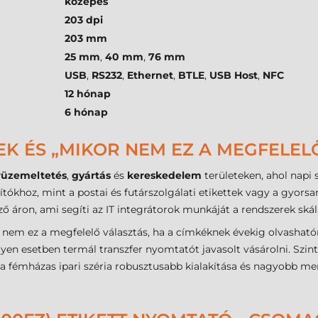
közepes
203 dpi
203 mm
25 mm
,
40 mm
,
76 mm
USB
,
RS232
,
Ethernet
,
BTLE
,
USB Host
,
NFC
12 hónap
6 hónap
EK ÉS „MIKOR NEM EZ A MEGFELEL
rüzemeltetés
,
gyártás
és
kereskedelem
területeken, ahol napi 
tókhoz, mint a postai és futárszolgálati etikettek vagy a gyorsan
ő áron, ami segíti az IT integrátorok munkáját a rendszerek skál
nem ez a megfelelő választás, ha a címkéknek évekig olvasható
lyen esetben termál transzfer nyomtatót javasolt vásárolni. Szin
 a fémházas ipari széria robusztusabb kialakítása és nagyobb m