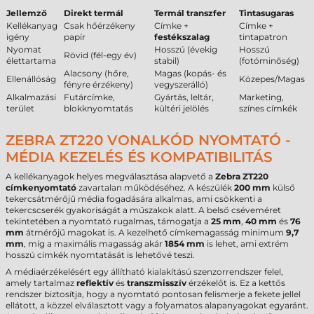
Jellemző
Direkt termál
Termál transzfer
Tintasugaras
Kellékanyag
Csak hőérzékeny
Címke +
Címke +
igény
papír
festékszalag
tintapatron
Nyomat
Hosszú (évekig
Hosszú
Rövid (fél-egy év)
élettartama
stabil)
(fotóminőség)
Alacsony (hőre,
Magas (kopás- és
Ellenállóság
Közepes/Magas
fényre érzékeny)
vegyszerálló)
Alkalmazási
Futárcímke,
Gyártás, leltár,
Marketing,
terület
blokknyomtatás
kültéri jelölés
színes címkék
ZEBRA ZT220 VONALKÓD NYOMTATÓ -
MÉDIA KEZELÉS ÉS KOMPATIBILITÁS
A kellékanyagok helyes megválasztása alapvető a
Zebra ZT220
címkenyomtató
zavartalan működéséhez. A készülék
200 mm
külső
tekercsátmérőjű média fogadására alkalmas, ami csökkenti a
tekercscserék gyakoriságát a műszakok alatt. A belső cséveméret
tekintetében a nyomtató rugalmas, támogatja a
25 mm
,
40 mm
és
76
mm
átmérőjű magokat is. A kezelhető címkemagasság minimum
9,7
mm
, míg a maximális magasság akár
1854 mm
is lehet, ami extrém
hosszú címkék nyomtatását is lehetővé teszi.
A médiaérzékelésért egy állítható kialakítású szenzorrendszer felel,
amely tartalmaz
reflektív
és
transzmisszív
érzékelőt is. Ez a kettős
rendszer biztosítja, hogy a nyomtató pontosan felismerje a fekete jellel
ellátott, a közzel elválasztott vagy a folyamatos alapanyagokat egyaránt.