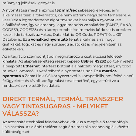
műanyag jelölések igényét is.
A nyomtatási mechanizmus
152 mm/sec
sebességre képes, ami
alkalmassá teszi a folyamatos, de nem extrém nagyüzemi terhelésre. A
készülék a legmodernebb algoritmusokat használja a nyomatkép
előállításához, így valamennyi egydimenziós vonalkódot (EAN13, EAN8,
CODE39, CODE128) és a komplexebb kétdimenziós kódokat is precízen
kezeli. Ide tartozik az Aztec, Data Matrix, QR Code, PDF417 és a GS1
Databar is. Ez a
vonalkód nyomtató
tehát alkalmas arra, hogy
grafikákat, logókat és nagy sűrűségű adatokat is megjelenítsen az
etiketteken.
Az integráció szempontjából meghatározó a csatlakozási felületek
kínálata. Az alapfelszereltség részét képező
USB
és
RS232
portok mellett
a beépített
Ethernet
interfész biztosítja a hálózati megosztást, így több
munkaállomásról is vezérelhető a nyomtatási sor. Ez a
matrica
nyomtató
a Zebra Link-OS környezetével is kompatibilis, ami felhő alapú
felügyeletet és távoli konfigurálást tesz lehetővé, egyszerűsítve a
rendszerüzemeltetők feladatait.
DIREKT TERMÁL, TERMÁL TRANSZFER
VAGY TINTASUGARAS - MELYIKET
VÁLASSZA?
Az azonosítástechnikai feladatokhoz kritikus a megfelelő technológia
kiválasztása. Az alábbi táblázat segít értelmezni a technológiák közötti
különbségeket: