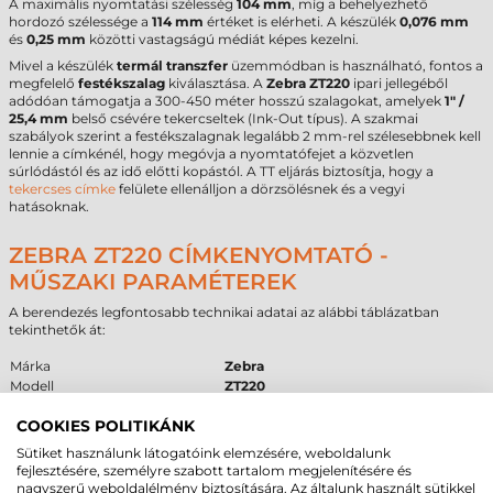
A maximális nyomtatási szélesség
104 mm
, míg a behelyezhető
hordozó szélessége a
114 mm
értéket is elérheti. A készülék
0,076 mm
és
0,25 mm
közötti vastagságú médiát képes kezelni.
Mivel a készülék
termál transzfer
üzemmódban is használható, fontos a
megfelelő
festékszalag
kiválasztása. A
Zebra ZT220
ipari jellegéből
adódóan támogatja a 300-450 méter hosszú szalagokat, amelyek
1" /
25,4 mm
belső csévére tekercseltek (Ink-Out típus). A szakmai
szabályok szerint a festékszalagnak legalább 2 mm-rel szélesebbnek kell
lennie a címkénél, hogy megóvja a nyomtatófejet a közvetlen
súrlódástól és az idő előtti kopástól. A TT eljárás biztosítja, hogy a
tekercses címke
felülete ellenálljon a dörzsölésnek és a vegyi
hatásoknak.
ZEBRA ZT220 CÍMKENYOMTATÓ -
MŰSZAKI PARAMÉTEREK
A berendezés legfontosabb technikai adatai az alábbi táblázatban
tekinthetők át:
Márka
Zebra
Modell
ZT220
Technológia
Termál transzfer
COOKIES POLITIKÁNK
Felbontás
300 dpi
Max. tekercsátmérő
200 mm
Sütiket használunk látogatóink elemzésére, weboldalunk
Cséveméret
25 mm
,
40 mm
,
76 mm
fejlesztésére, személyre szabott tartalom megjelenítésére és
Interfész
USB
,
RS232
,
Ethernet
nagyszerű weboldalélmény biztosítására. Az általunk használt sütikkel