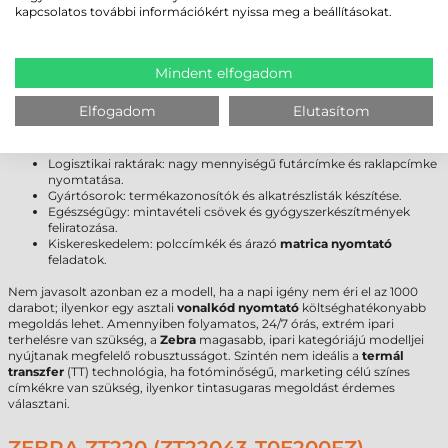
Garancia
12 hónap
(fejre
6 hónap
)
kapcsolatos további információkért nyissa meg a beállításokat.
FELHASZNÁLÁSI TERÜLETEK ÉS „MIKOR
Mindent elfogadom
NEM EZ A MEGFELELŐ VÁLASZTÁS?”
A
Zebra ZT220
sokoldalúsága ellenére vannak olyan esetek, amikor
Elfogadom
Elutasítom
érdemes más kategóriát mérlegelni. A készülék kiválóan teljesít az
alábbi területeken:
Logisztikai raktárak: nagy mennyiségű futárcímke és raklapcímke
nyomtatása.
Gyártósorok: termékazonosítók és alkatrészlisták készítése.
Egészségügy: mintavételi csövek és gyógyszerkészítmények
feliratozása.
Kiskereskedelem: polccímkék és árazó
matrica nyomtató
feladatok.
Nem javasolt azonban ez a modell, ha a napi igény nem éri el az 1000
darabot; ilyenkor egy asztali
vonalkód nyomtató
költséghatékonyabb
megoldás lehet. Amennyiben folyamatos, 24/7 órás, extrém ipari
terhelésre van szükség, a
Zebra
magasabb, ipari kategóriájú modelljei
nyújtanak megfelelő robusztusságot. Szintén nem ideális a
termál
transzfer
(TT) technológia, ha fotóminőségű, marketing célú színes
címkékre van szükség, ilyenkor tintasugaras megoldást érdemes
választani.