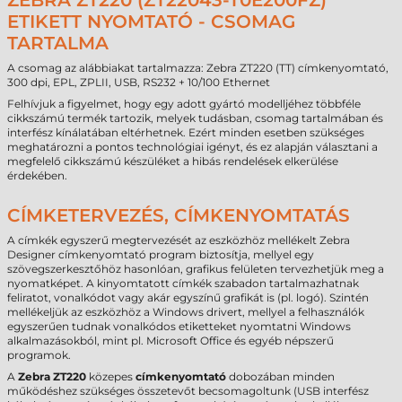
ZEBRA ZT220 (ZT22043-T0E200FZ)
ETIKETT NYOMTATÓ - CSOMAG
TARTALMA
A csomag az alábbiakat tartalmazza: Zebra ZT220 (TT) címkenyomtató,
300 dpi, EPL, ZPLII, USB, RS232 + 10/100 Ethernet
Felhívjuk a figyelmet, hogy egy adott gyártó modelljéhez többféle
cikkszámú termék tartozik, melyek tudásban, csomag tartalmában és
interfész kínálatában eltérhetnek. Ezért minden esetben szükséges
meghatározni a pontos technológiai igényt, és ez alapján választani a
megfelelő cikkszámú készüléket a hibás rendelések elkerülése
érdekében.
CÍMKETERVEZÉS, CÍMKENYOMTATÁS
A címkék egyszerű megtervezését az eszközhöz mellékelt Zebra
Designer címkenyomtató program biztosítja, mellyel egy
szövegszerkesztőhöz hasonlóan, grafikus felületen tervezhetjük meg a
nyomatképet. A kinyomtatott címkék szabadon tartalmazhatnak
feliratot, vonalkódot vagy akár egyszínű grafikát is (pl. logó). Szintén
mellékeljük az eszközhöz a Windows drivert, mellyel a felhasználók
egyszerűen tudnak vonalkódos etiketteket nyomtatni Windows
alkalmazásokból, mint pl. Microsoft Office és egyéb népszerű
programok.
A
Zebra ZT220
közepes
címkenyomtató
dobozában minden
működéshez szükséges összetevőt becsomagoltunk (USB interfész