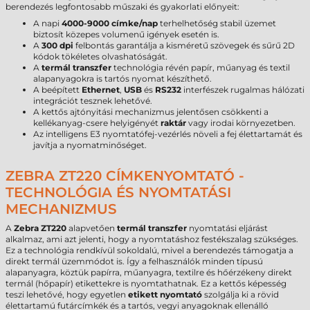
berendezés legfontosabb műszaki és gyakorlati előnyeit:
A napi
4000-9000 címke/nap
terhelhetőség stabil üzemet
biztosít közepes volumenű igények esetén is.
A
300 dpi
felbontás garantálja a kisméretű szövegek és sűrű 2D
kódok tökéletes olvashatóságát.
A
termál transzfer
technológia révén papír, műanyag és textil
alapanyagokra is tartós nyomat készíthető.
A beépített
Ethernet
,
USB
és
RS232
interfészek rugalmas hálózati
integrációt tesznek lehetővé.
A kettős ajtónyitási mechanizmus jelentősen csökkenti a
kellékanyag-csere helyigényét
raktár
vagy irodai környezetben.
Az intelligens E3 nyomtatófej-vezérlés növeli a fej élettartamát és
javítja a nyomatminőséget.
ZEBRA ZT220 CÍMKENYOMTATÓ -
TECHNOLÓGIA ÉS NYOMTATÁSI
MECHANIZMUS
A
Zebra ZT220
alapvetően
termál transzfer
nyomtatási eljárást
alkalmaz, ami azt jelenti, hogy a nyomtatáshoz festékszalag szükséges.
Ez a technológia rendkívül sokoldalú, mivel a berendezés támogatja a
direkt termál üzemmódot is. Így a felhasználók minden típusú
alapanyagra, köztük papírra, műanyagra, textilre és hőérzékeny direkt
termál (hőpapír) etikettekre is nyomtathatnak. Ez a kettős képesség
teszi lehetővé, hogy egyetlen
etikett nyomtató
szolgálja ki a rövid
élettartamú futárcímkék és a tartós, vegyi anyagoknak ellenálló