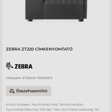
ZEBRA ZT220 CÍMKENYOMTATÓ
Cikkszám:
ZT22043-T0E200FZ
Összehasonlító
Kivitel: Közepes • Nyomtatási mód: Termál transzfer •
Nyomtatási felbontás: 300 dpi • Max. nyomtatási sebesség: 152