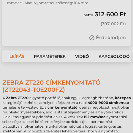
mm/sec • Max. Nyomtatási szélesség: 104 mm
312 600 Ft
nettó
(
397 002 Ft
)
Érdeklődjön
LEÍRÁS
PARAMÉTEREK
VIDEÓ
KAPCSOLÓDÓ 
ZEBRA ZT220 CÍMKENYOMTATÓ
(ZT22043-T0E200FZ)
A
Zebra ZT220
a gyártó portfóliójának egyik legmeghízhatóbb,
közepes
kategóriájú eszköze, amelyet kifejezetten a napi
4000-9000 címke/nap
terhelésre terveztek. Ez a
címkenyomtató
ideális megoldást nyújt olyan
munkakörnyezetekben, ahol a stabil teljesítmény és a helytakarékos
kialakítás egyaránt prioritást élvez. A készülék
152 mm/sec
nyomtatási
sebessége az ipari középmezőnybe pozicionálja a berendezést,
biztosítva a folyamatos munkafolyamatokat a logisztikai és gyártási
szektorban. A robusztus felépítés lehetővé teszi, hogy a nyomtató