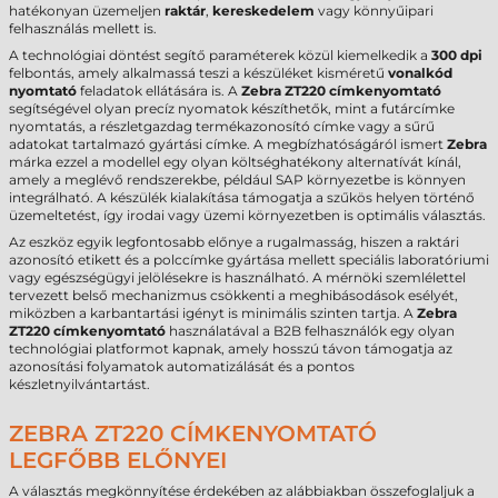
hatékonyan üzemeljen
raktár
,
kereskedelem
vagy könnyűipari
felhasználás mellett is.
A technológiai döntést segítő paraméterek közül kiemelkedik a
300 dpi
felbontás, amely alkalmassá teszi a készüléket kisméretű
vonalkód
nyomtató
feladatok ellátására is. A
Zebra ZT220 címkenyomtató
segítségével olyan precíz nyomatok készíthetők, mint a futárcímke
nyomtatás, a részletgazdag termékazonosító címke vagy a sűrű
adatokat tartalmazó gyártási címke. A megbízhatóságáról ismert
Zebra
márka ezzel a modellel egy olyan költséghatékony alternatívát kínál,
amely a meglévő rendszerekbe, például SAP környezetbe is könnyen
integrálható. A készülék kialakítása támogatja a szűkös helyen történő
üzemeltetést, így irodai vagy üzemi környezetben is optimális választás.
Az eszköz egyik legfontosabb előnye a rugalmasság, hiszen a raktári
azonosító etikett és a polccímke gyártása mellett speciális laboratóriumi
vagy egészségügyi jelölésekre is használható. A mérnöki szemlélettel
tervezett belső mechanizmus csökkenti a meghibásodások esélyét,
miközben a karbantartási igényt is minimális szinten tartja. A
Zebra
ZT220 címkenyomtató
használatával a B2B felhasználók egy olyan
technológiai platformot kapnak, amely hosszú távon támogatja az
azonosítási folyamatok automatizálását és a pontos
készletnyilvántartást.
ZEBRA ZT220 CÍMKENYOMTATÓ
LEGFŐBB ELŐNYEI
A választás megkönnyítése érdekében az alábbiakban összefoglaljuk a