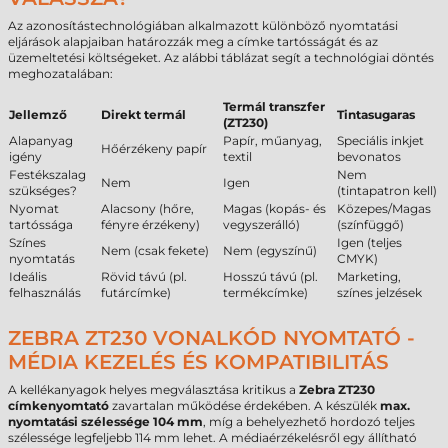
Az azonosítástechnológiában alkalmazott különböző nyomtatási
eljárások alapjaiban határozzák meg a címke tartósságát és az
üzemeltetési költségeket. Az alábbi táblázat segít a technológiai döntés
meghozatalában:
Termál transzfer
Jellemző
Direkt termál
Tintasugaras
(ZT230)
Alapanyag
Papír, műanyag,
Speciális inkjet
Hőérzékeny papír
igény
textil
bevonatos
Festékszalag
Nem
Nem
Igen
szükséges?
(tintapatron kell)
Nyomat
Alacsony (hőre,
Magas (kopás- és
Közepes/Magas
tartóssága
fényre érzékeny)
vegyszerálló)
(színfüggő)
Színes
Igen (teljes
Nem (csak fekete)
Nem (egyszínű)
nyomtatás
CMYK)
Ideális
Rövid távú (pl.
Hosszú távú (pl.
Marketing,
felhasználás
futárcímke)
termékcímke)
színes jelzések
ZEBRA ZT230 VONALKÓD NYOMTATÓ -
MÉDIA KEZELÉS ÉS KOMPATIBILITÁS
A kellékanyagok helyes megválasztása kritikus a
Zebra ZT230
címkenyomtató
zavartalan működése érdekében. A készülék
max.
nyomtatási szélessége 104 mm
, míg a behelyezhető hordozó teljes
szélessége legfeljebb 114 mm lehet. A médiaérzékelésről egy állítható