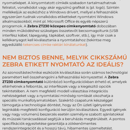
nyomatképet. A kinyomtatott címkék szabadon tartalmazhatnak
feliratot, vonalkódot vagy akár egyszínű grafikát is (pl. logó). Szintén
mellékeljük az eszközhöz a Windows drivert, mellyel a felhasználók
egyszerűen tudnak vonalkódos etiketteket nyomtatni Windows
alkalmazásokból, mint pl. Microsoft Office és egyéb népszerű
programok. A
Zebra ZT230
közepes
címkenyomtató
dobozában
minden működéshez szükséges összetevőt becsomagoltunk (USB
interfész kábel, tápegység, tápkábel, szoftver, stb.), így már csak a
kellékanyagot kell kiválasztania a nyomtatáshoz (tekintse meg
egyedülálló
tekercses címke raktári kínálatunkat
).
NEM BIZTOS BENNE, MELYIK CIKKSZÁMÚ
ZEBRA ETIKETT NYOMTATÓ AZ IDEÁLIS?
Az azonosítástechnikai eszközök kiválasztása során számos technológiai
paramétert kell összehangolni a felhasználási környezettel. A
Zebra
ZT230 címkenyomtató
különböző konfigurációkban érhető el, amelyek
eltérhetnek a felbontás, az interfészek vagy a kiegészítő opciók
tekintetében. A nem megfelelő modell választása integrációs
nehézségeket vagy a nyomtatási minőség romlását okozhatja a
speciális munkafolyamatokban. Szakértő csapatunk készséggel
támogatja a technológiai döntést, hogy az Ön üzleti igényeinek
leginkább megfelelő konfiguráció kerüljön kiválasztásra. Egyedi igények
vagy nagy volumenű beszerzés esetén személyre szabott ajánlatokkal
és műszaki tanácsadással segítjük a beruházás megtérülését. A pontos
specifikációk egyeztetése garantálja a zökkenőmentes
rendszerintegrációt és a hosszú távú, hibamentes üzemeltetést.