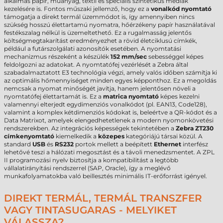
alkalmas papír, műanyag, textil és speciális szintetikus médiák
kezelésére is. Fontos műszaki jellemző, hogy ez a
vonalkód nyomtató
támogatja a direkt termál üzemmódot is, így amennyiben nincs
szükség hosszú élettartamú nyomatra, hőérzékeny papír használatával
festékszalag nélkül is üzemeltethető. Ez a rugalmasság jelentős
költségmegtakarítást eredményezhet a rövid életciklusú címkék,
például a futárszolgálati azonosítók esetében. A nyomtatási
mechanizmus részeként a készülék
152 mm/sec
sebességgel képes
feldolgozni az adatokat. A nyomtatófej vezérlését a Zebra által
szabadalmaztatott E3 technológia végzi, amely valós időben számítja ki
az optimális hőmennyiséget minden egyes képponthoz. Ez a megoldás
nemcsak a nyomat minőségét javítja, hanem jelentősen növeli a
nyomtatófej élettartamát is. Ez a
matrica nyomtató
képes kezelni
valamennyi elterjedt egydimenziós vonalkódot (pl. EAN13, Code128),
valamint a komplex kétdimenziós kódokat is, beleértve a QR-kódot és a
Data Matrixot, amelyek elengedhetetlenek a modern nyomonkövetési
rendszerekben. Az integrációs képességek tekintetében a
Zebra ZT230
címkenyomtató
kiemelkedik a
közepes
kategóriájú társai közül. A
standard
USB
és
RS232
portok mellett a beépített
Ethernet
interfész
lehetővé teszi a hálózati megosztást és a távoli menedzsmentet. A ZPL
II programozási nyelv biztosítja a kompatibilitást a legtöbb
vállalatirányítási rendszerrel (SAP, Oracle), így a meglévő
munkafolyamatokba való beillesztés minimális IT-erőforrást igényel.
DIREKT TERMÁL, TERMÁL TRANSZFER
VAGY TINTASUGARAS - MELYIKET
VÁLASSZA?