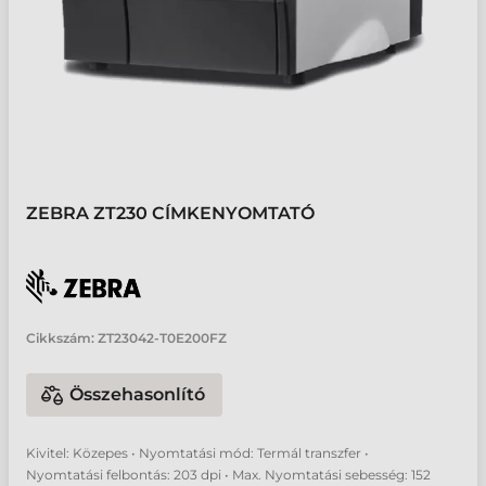
ZEBRA ZT230 CÍMKENYOMTATÓ
Cikkszám:
ZT23042-T0E200FZ
Összehasonlító
Kivitel: Közepes • Nyomtatási mód: Termál transzfer •
Nyomtatási felbontás: 203 dpi • Max. Nyomtatási sebesség: 152