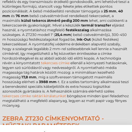
reflektív és egy transzmisszív érzékelő gondoskodik, ami lehetővé teszi a
különleges formájú, stancolt vagy fekete jeles etikettek pontos
pozicionálását. A belső médiaellátó rendszer támogatja a
25 mm
,
40
mm
és
76 mm
belső cséveátmérővel rendelkező tekercseket, a
maximális
külső tekercs átmérő pedig 200 mm
lehet, ami csökkenti a
tekercscserék gyakoriságát. Mivel a készülék
termál transzfer
eljárást
használ, a nyomtatáshoz megfelelő
festékszalag
alkalmazása
szükséges. A ZT230 modell 1" (
25,4 mm
) belső cséveátmérőjű, 300-450
m hosszúságú festékszalagokat fogad be,
Ink-Out
(külső festékes)
tekercseléssel. A nyomtatófej védelme érdekében alapvető szabály,
hogy a szalagnak legalább 2 mm-rel szélesebbnek kell lennie a használt
címkénél, így megelőzhető a fej közvetlen érintkezése a címke
hordozórétegével és az abból adódó idő előtti kopás. A technológia
révén a kinyomtatott
tekercses címke
ellenáll a környezeti hatásoknak,
legyen szó súrlódásról vagy nedvességről. A nyomtatható média
magassága tág határok között mozog: a minimálisan kezelhető
magasság
17,8 mm
, míg a szoftveresen támogatott maximális
hosszúság elérheti a
3988 mm
-t. Ez a széles tartomány alkalmassá teszi
a berendezést speciális kábeljelölők és extra hosszú logisztikai
azonosítók gyártására is. A felhasználók számára elérhető széles
tekercses címke raktári kínálatunkat
böngészve minden ipari feladathoz
megtalálható a megfelelő alapanyag, legyen az matt papír vagy fényes
műanyag.
ZEBRA ZT230 CÍMKENYOMTATÓ -
MŰSZAKI PARAMÉTEREK