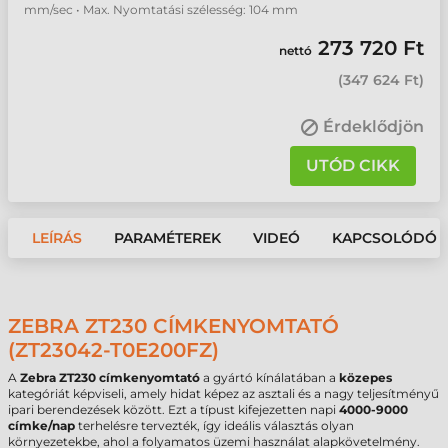
mm/sec • Max. Nyomtatási szélesség: 104 mm
273 720 Ft
nettó
(
347 624 Ft
)
Érdeklődjön
UTÓD CIKK
LEÍRÁS
PARAMÉTEREK
VIDEÓ
KAPCSOLÓDÓ 
ZEBRA ZT230 CÍMKENYOMTATÓ
(ZT23042-T0E200FZ)
A
Zebra ZT230 címkenyomtató
a gyártó kínálatában a
közepes
kategóriát képviseli, amely hidat képez az asztali és a nagy teljesítményű
ipari berendezések között. Ezt a típust kifejezetten napi
4000-9000
címke/nap
terhelésre tervezték, így ideális választás olyan
környezetekbe, ahol a folyamatos üzemi használat alapkövetelmény.