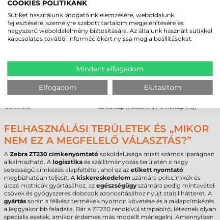
COOKIES POLITIKÁNK
Az alábbi táblázat összefoglalja a
Zebra ZT230
legfontosabb technikai
adatait a beszerzési döntés támogatásához:
Sütiket használunk látogatóink elemzésére, weboldalunk
fejlesztésére, személyre szabott tartalom megjelenítésére és
Paraméter
Érték
nagyszerű weboldalélmény biztosítására. Az általunk használt sütikkel
Márka
Zebra
kapcsolatos további információkért nyissa meg a beállításokat.
Modell
ZT230
Technológia
termál transzfer
Felbontás
203 dpi
Mindent elfogadom
Max. nyomtatási szélesség
104 mm
Max. tekercsátmérő
200 mm
Elfogadom
Elutasítom
Cséveméret
25 mm, 40 mm, 76 mm
Interfész
USB
,
RS232
,
Ethernet
Garancia
12 hónap
(készülék) /
6 hónap
(fej)
FELHASZNÁLÁSI TERÜLETEK ÉS „MIKOR
NEM EZ A MEGFELELŐ VÁLASZTÁS?”
A
Zebra ZT230 címkenyomtató
sokoldalúsága miatt számos iparágban
alkalmazható. A
logisztika
és szállítmányozás területén a nagy
sebességű címkézés alapfeltétel, ahol ez az
etikett nyomtató
megbízhatóan teljesít. A
kiskereskedelem
számára polccímkék és
árazó matricák gyártásához, az
egészségügy
számára pedig mintavételi
csövek és gyógyszeres dobozok azonosításához nyújt stabil hátteret. A
gyártás
során a félkész termékek nyomon követése és a raklapcímkézés
a leggyakoribb feladata. Bár a ZT230 rendkívül strapabíró, léteznek olyan
speciális esetek, amikor érdemes más modellt mérlegelni. Amennyiben