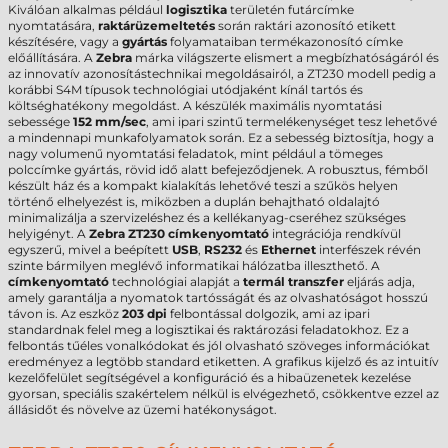
Kiválóan alkalmas például
logisztika
területén futárcímke
nyomtatására,
raktárüzemeltetés
során raktári azonosító etikett
készítésére, vagy a
gyártás
folyamataiban termékazonosító címke
előállítására. A
Zebra
márka világszerte elismert a megbízhatóságáról és
az innovatív azonosítástechnikai megoldásairól, a ZT230 modell pedig a
korábbi S4M típusok technológiai utódjaként kínál tartós és
költséghatékony megoldást. A készülék maximális nyomtatási
sebessége
152 mm/sec
, ami ipari szintű termelékenységet tesz lehetővé
a mindennapi munkafolyamatok során. Ez a sebesség biztosítja, hogy a
nagy volumenű nyomtatási feladatok, mint például a tömeges
polccímke gyártás, rövid idő alatt befejeződjenek. A robusztus, fémből
készült ház és a kompakt kialakítás lehetővé teszi a szűkös helyen
történő elhelyezést is, miközben a duplán behajtható oldalajtó
minimalizálja a szervizeléshez és a kellékanyag-cseréhez szükséges
helyigényt. A
Zebra ZT230 címkenyomtató
integrációja rendkívül
egyszerű, mivel a beépített
USB
,
RS232
és
Ethernet
interfészek révén
szinte bármilyen meglévő informatikai hálózatba illeszthető. A
címkenyomtató
technológiai alapját a
termál transzfer
eljárás adja,
amely garantálja a nyomatok tartósságát és az olvashatóságot hosszú
távon is. Az eszköz
203 dpi
felbontással dolgozik, ami az ipari
standardnak felel meg a logisztikai és raktározási feladatokhoz. Ez a
felbontás tűéles vonalkódokat és jól olvasható szöveges információkat
eredményez a legtöbb standard etiketten. A grafikus kijelző és az intuitív
kezelőfelület segítségével a konfiguráció és a hibaüzenetek kezelése
gyorsan, speciális szakértelem nélkül is elvégezhető, csökkentve ezzel az
állásidőt és növelve az üzemi hatékonyságot.