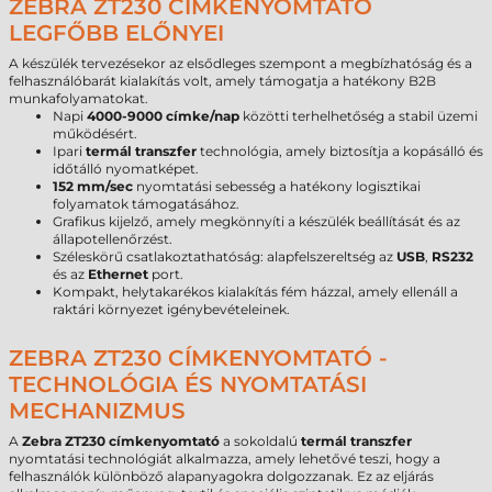
ZEBRA ZT230 CÍMKENYOMTATÓ
LEGFŐBB ELŐNYEI
A készülék tervezésekor az elsődleges szempont a megbízhatóság és a
felhasználóbarát kialakítás volt, amely támogatja a hatékony B2B
munkafolyamatokat.
Napi
4000-9000 címke/nap
közötti terhelhetőség a stabil üzemi
működésért.
Ipari
termál transzfer
technológia, amely biztosítja a kopásálló és
időtálló nyomatképet.
152 mm/sec
nyomtatási sebesség a hatékony logisztikai
folyamatok támogatásához.
Grafikus kijelző, amely megkönnyíti a készülék beállítását és az
állapotellenőrzést.
Széleskörű csatlakoztathatóság: alapfelszereltség az
USB
,
RS232
és az
Ethernet
port.
Kompakt, helytakarékos kialakítás fém házzal, amely ellenáll a
raktári környezet igénybevételeinek.
ZEBRA ZT230 CÍMKENYOMTATÓ -
TECHNOLÓGIA ÉS NYOMTATÁSI
MECHANIZMUS
A
Zebra ZT230 címkenyomtató
a sokoldalú
termál transzfer
nyomtatási technológiát alkalmazza, amely lehetővé teszi, hogy a
felhasználók különböző alapanyagokra dolgozzanak. Ez az eljárás