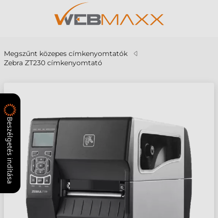
Megszűnt közepes címkenyomtatók
Zebra ZT230 címkenyomtató
Beszélgetés indítása