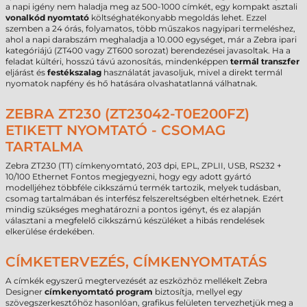
a napi igény nem haladja meg az 500-1000 címkét, egy kompakt asztali
vonalkód nyomtató
költséghatékonyabb megoldás lehet. Ezzel
szemben a 24 órás, folyamatos, több műszakos nagyipari termeléshez,
ahol a napi darabszám meghaladja a 10.000 egységet, már a Zebra ipari
kategóriájú (ZT400 vagy ZT600 sorozat) berendezései javasoltak. Ha a
feladat kültéri, hosszú távú azonosítás, mindenképpen
termál transzfer
eljárást és
festékszalag
használatát javasoljuk, mivel a direkt termál
nyomatok napfény és hő hatására olvashatatlanná válhatnak.
ZEBRA ZT230 (ZT23042-T0E200FZ)
ETIKETT NYOMTATÓ - CSOMAG
TARTALMA
Zebra ZT230 (TT) címkenyomtató, 203 dpi, EPL, ZPLII, USB, RS232 +
10/100 Ethernet Fontos megjegyezni, hogy egy adott gyártó
modelljéhez többféle cikkszámú termék tartozik, melyek tudásban,
csomag tartalmában és interfész felszereltségben eltérhetnek. Ezért
mindig szükséges meghatározni a pontos igényt, és ez alapján
választani a megfelelő cikkszámú készüléket a hibás rendelések
elkerülése érdekében.
CÍMKETERVEZÉS, CÍMKENYOMTATÁS
A címkék egyszerű megtervezését az eszközhöz mellékelt Zebra
Designer
címkenyomtató program
biztosítja, mellyel egy
szövegszerkesztőhöz hasonlóan, grafikus felületen tervezhetjük meg a