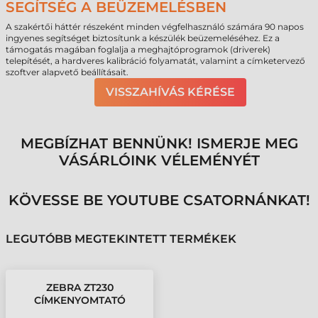
SEGÍTSÉG A BEÜZEMELÉSBEN
A szakértői háttér részeként minden végfelhasználó számára 90 napos
ingyenes segítséget biztosítunk a készülék beüzemeléséhez. Ez a
támogatás magában foglalja a meghajtóprogramok (driverek)
telepítését, a hardveres kalibráció folyamatát, valamint a címketervező
szoftver alapvető beállításait.
VISSZAHÍVÁS KÉRÉSE
MEGBÍZHAT BENNÜNK! ISMERJE MEG
VÁSÁRLÓINK VÉLEMÉNYÉT
KÖVESSE BE YOUTUBE CSATORNÁNKAT!
LEGUTÓBB MEGTEKINTETT TERMÉKEK
ZEBRA ZT230
CÍMKENYOMTATÓ