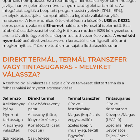
optimális hőimpulzust. Ez a technológia nemcsak a nyomat minőségét
javítja, hanem jelentősen növeli a nyomtatófej élettartamát is. Az
integrációt segítik a beépített programozási nyelvek (ZPLII, EPL),
amelyek biztosítják a kompatibilitást a legtöbb vállalatirányítási
rendszerrel. A kommunikáció tekintetében a készülék
USB
és
RS232
soros porton, valamint
Ethernet
hálózaton keresztül is elérhető. Ez a
többrétű csatlakozási lehetőség kritikus a modern B2B környezetben,
ahol a távoli felügyelet és a központosított vezérlés elvárás. A
vonalkód
nyomtató
beépített webszerveren keresztül is konfigurálható, ami
megkönnyíti az IT üzemeltetők munkáját a flottakezelés során.
DIREKT TERMÁL, TERMÁL TRANSZFER
VAGY TINTASUGARAS - MELYIKET
VÁLASSZA?
A technológiai választás alapja a címke tervezett élettartama és a
felhasználási környezet agresszivitása.
Jellemző
Direkt termál
Termál transzfer
Tintasugaras
Kellékanyag
Csak hőérzékeny
Címke +
Címke +
igény
papír
festékszalag
tintapatron
Nyomat
Alacsony (hőre,
Magas (kopás- és
Közepes/Magas
tartóssága
fényre érzékeny)
vegyszerálló)
(UV álló)
Alapanyag
Korlátozott (csak
Széles (papír,
Speciális inkjet
választék
hőpapír)
műanyag, textil)
bevonatos
Egyszínű
Teljes CMYK
Színkezelés
Csak fekete