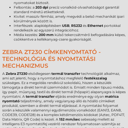
nyomatokat biztosít.
Felbontás: a
203 dpi
precíz vonalkód-olvashatóságot garantál
standard méretű etiketteknél.
Kivitel: masszív fémház, amely megvédi a belső mechanikát ipari
körülmények között is.
Interfészek: alapkiépítésben
USB
,
RS232
és
Ethernet
portokkal
rendelkezik az egyszerű integrációhoz.
Média kezelés:
200 mm
külső tekercsátmérő befogadására képes,
csökkentve a kellékanyag-csere gyakoriságát.
ZEBRA ZT230 CÍMKENYOMTATÓ -
TECHNOLÓGIA ÉS NYOMTATÁSI
MECHANIZMUS
A
Zebra ZT230
elsődlegesen
termál transzfer
technológiát alkalmaz,
ami azt jelenti, hogy a nyomtatáshoz megfelelő
festékszalag
szükséges. Ez a megoldás rendkívül sokoldalú, hiszen a készülék
támogatja a direkt termál üzemmódot is. Emiatt minden típusú média,
így papír, műanyag, textil és direkt termál (hőpapír) alapanyagra is képes
nyomtatni. A
termál transzfer
eljárás eredménye egy olyan
matrica
nyomtató
teljesítmény, amely vegyianyag-álló és hőálló címkéket
produkál, szemben a direkt termál eljárással. A nyomtatási folyamat
során a készülék valamennyi egydimenziós vonalkódot (EAN13, EAN8,
CODE39, CODE128) és a komplex kétdimenziós kódokat (Aztec, PDF417,
Data Matrix, QR Code) is kezeli. A
152 mm/sec
sebesség mellett az
intelligens E3 nyomtatófej vezérlő rendszer folyamatosan számítja az