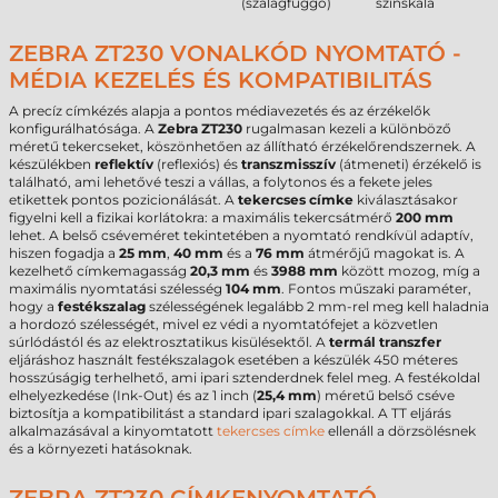
(szalagfüggő)
színskála
ZEBRA ZT230 VONALKÓD NYOMTATÓ -
MÉDIA KEZELÉS ÉS KOMPATIBILITÁS
A precíz címkézés alapja a pontos médiavezetés és az érzékelők
konfigurálhatósága. A
Zebra ZT230
rugalmasan kezeli a különböző
méretű tekercseket, köszönhetően az állítható érzékelőrendszernek. A
készülékben
reflektív
(reflexiós) és
transzmisszív
(átmeneti) érzékelő is
található, ami lehetővé teszi a vállas, a folytonos és a fekete jeles
etikettek pontos pozicionálását. A
tekercses címke
kiválasztásakor
figyelni kell a fizikai korlátokra: a maximális tekercsátmérő
200 mm
lehet. A belső cséveméret tekintetében a nyomtató rendkívül adaptív,
hiszen fogadja a
25 mm
,
40 mm
és a
76 mm
átmérőjű magokat is. A
kezelhető címkemagasság
20,3 mm
és
3988 mm
között mozog, míg a
maximális nyomtatási szélesség
104 mm
. Fontos műszaki paraméter,
hogy a
festékszalag
szélességének legalább 2 mm-rel meg kell haladnia
a hordozó szélességét, mivel ez védi a nyomtatófejet a közvetlen
súrlódástól és az elektrosztatikus kisülésektől. A
termál transzfer
eljáráshoz használt festékszalagok esetében a készülék 450 méteres
hosszúságig terhelhető, ami ipari sztenderdnek felel meg. A festékoldal
elhelyezkedése (Ink-Out) és az 1 inch (
25,4 mm
) méretű belső cséve
biztosítja a kompatibilitást a standard ipari szalagokkal. A TT eljárás
alkalmazásával a kinyomtatott
tekercses címke
ellenáll a dörzsölésnek
és a környezeti hatásoknak.