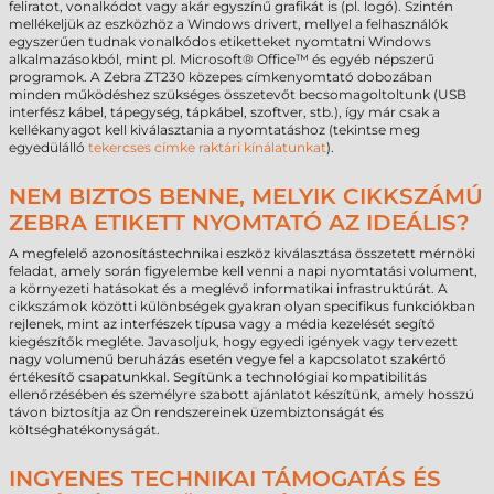
feliratot, vonalkódot vagy akár egyszínű grafikát is (pl. logó). Szintén
mellékeljük az eszközhöz a Windows drivert, mellyel a felhasználók
egyszerűen tudnak vonalkódos etiketteket nyomtatni Windows
alkalmazásokból, mint pl. Microsoft® Office™ és egyéb népszerű
programok. A Zebra ZT230 közepes címkenyomtató dobozában
minden működéshez szükséges összetevőt becsomagoltoltunk (USB
interfész kábel, tápegység, tápkábel, szoftver, stb.), így már csak a
kellékanyagot kell kiválasztania a nyomtatáshoz (tekintse meg
egyedülálló
tekercses címke raktári kínálatunkat
).
NEM BIZTOS BENNE, MELYIK CIKKSZÁMÚ
ZEBRA ETIKETT NYOMTATÓ AZ IDEÁLIS?
A megfelelő azonosítástechnikai eszköz kiválasztása összetett mérnöki
feladat, amely során figyelembe kell venni a napi nyomtatási volument,
a környezeti hatásokat és a meglévő informatikai infrastruktúrát. A
cikkszámok közötti különbségek gyakran olyan specifikus funkciókban
rejlenek, mint az interfészek típusa vagy a média kezelését segítő
kiegészítők megléte. Javasoljuk, hogy egyedi igények vagy tervezett
nagy volumenű beruházás esetén vegye fel a kapcsolatot szakértő
értékesítő csapatunkkal. Segítünk a technológiai kompatibilitás
ellenőrzésében és személyre szabott ajánlatot készítünk, amely hosszú
távon biztosítja az Ön rendszereinek üzembiztonságát és
költséghatékonyságát.
INGYENES TECHNIKAI TÁMOGATÁS ÉS