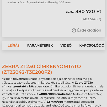
mm/sec • Max. Nyomtatási szélesség: 104 mm
380 720 Ft
nettó
(
483 514 Ft
)
Érdeklődjön
LEÍRÁS
PARAMÉTEREK
VIDEÓ
KAPCSOLÓDÓ 
ZEBRA ZT230 CÍMKENYOMTATÓ
(ZT23042-T3E200FZ)
Az ipari folyamatok hatékonyságát alapjaiban határozza meg a
választott azonosítástechnikai eszköz stabilitása. A
Zebra ZT230
címkenyomtató
a
közepes
kategóriába pozicionált berendezés, amely
áthidalja a belépő szintű asztali eszközök és a nagyüzemi ipari printerek
közötti rést. Ezt a modellt
4000-9000 címke/nap
terhelésre tervezték,
így ideális választás olyan környezetekbe, ahol a folyamatos üzemi
használat alapkövetelmény. A
152 mm/sec
nyomtatási sebesség
közepes-ipari tempót biztosít, ami lehetővé teszi a munkafolyamatok