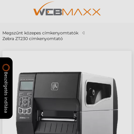
Megszűnt közepes címkenyomtatók
Zebra ZT230 címkenyomtató
Beszélgetés indítása