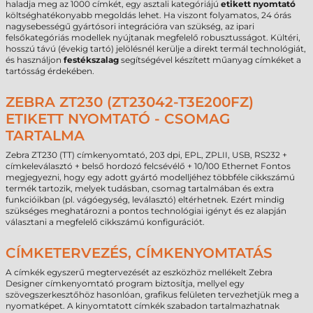
haladja meg az 1000 címkét, egy asztali kategóriájú
etikett nyomtató
költséghatékonyabb megoldás lehet. Ha viszont folyamatos, 24 órás
nagysebességű gyártósori integrációra van szükség, az ipari
felsőkategóriás modellek nyújtanak megfelelő robusztusságot. Kültéri,
hosszú távú (évekig tartó) jelölésnél kerülje a direkt termál technológiát,
és használjon
festékszalag
segítségével készített műanyag címkéket a
tartósság érdekében.
ZEBRA ZT230 (ZT23042-T3E200FZ)
ETIKETT NYOMTATÓ - CSOMAG
TARTALMA
Zebra ZT230 (TT) címkenyomtató, 203 dpi, EPL, ZPLII, USB, RS232 +
címkeleválasztó + belső hordozó felcsévélő + 10/100 Ethernet Fontos
megjegyezni, hogy egy adott gyártó modelljéhez többféle cikkszámú
termék tartozik, melyek tudásban, csomag tartalmában és extra
funkcióikban (pl. vágóegység, leválasztó) eltérhetnek. Ezért mindig
szükséges meghatározni a pontos technológiai igényt és ez alapján
választani a megfelelő cikkszámú konfigurációt.
CÍMKETERVEZÉS, CÍMKENYOMTATÁS
A címkék egyszerű megtervezését az eszközhöz mellékelt Zebra
Designer címkenyomtató program biztosítja, mellyel egy
szövegszerkesztőhöz hasonlóan, grafikus felületen tervezhetjük meg a
nyomatképet. A kinyomtatott címkék szabadon tartalmazhatnak