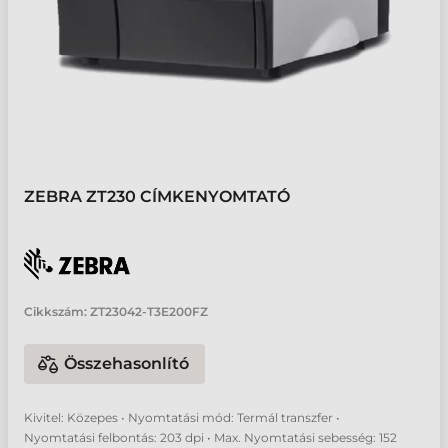
ZEBRA ZT230 CÍMKENYOMTATÓ
Cikkszám:
ZT23042-T3E200FZ
Összehasonlító
Kivitel: Közepes • Nyomtatási mód: Termál transzfer •
Nyomtatási felbontás: 203 dpi • Max. Nyomtatási sebesség: 152