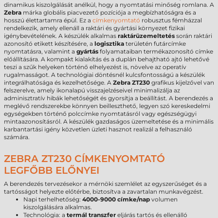
dinamikus kiszolgálását anélkül, hogy a nyomtatási minőség romlana. A
Zebra
márka globális piacvezető pozíciója a megbízhatóságra és a
hosszú élettartamra épül. Ez a
címkenyomtató
robusztus fémházzal
rendelkezik, amely ellenáll a raktári és gyártási környezet fizikai
igénybevételének. A készülék alkalmas
raktárüzemeltetés
során raktári
azonosító etikett készítésére, a
logisztika
területén futárcímke
nyomtatásra, valamint a
gyártás
folyamataiban termékazonosító címke
előállítására. A kompakt kialakítás és a duplán behajtható ajtó lehetővé
teszi a szűk helyeken történő elhelyezést is, növelve az operatív
rugalmasságot. A technológiai döntésnél kulcsfontosságú a készülék
integrálhatósága és kezelhetősége. A
Zebra ZT230
grafikus kijelzővel van
felszerelve, amely ikonalapú visszajelzéseivel minimalizálja az
adminisztratív hibák lehetőségét és gyorsítja a beállítást. A berendezés a
meglévő rendszerekbe könnyen beilleszthető, legyen szó kereskedelmi
egységekben történő polccímke nyomtatásról vagy egészségügyi
mintaazonosításról. A készülék gazdaságos üzemeltetése és a minimális
karbantartási igény közvetlen üzleti hasznot realizál a felhasználó
számára.
ZEBRA ZT230 CÍMKENYOMTATÓ
LEGFŐBB ELŐNYEI
A berendezés tervezésekor a mérnöki szemlélet az egyszerűséget és a
tartósságot helyezte előtérbe, biztosítva a zavartalan munkavégzést.
Napi terhelhetőség:
4000-9000 címke/nap
volumen
kiszolgálására alkalmas.
Technológia: a
termál transzfer
eljárás tartós és ellenálló