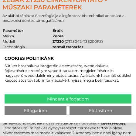
ZEBRA ZT230 CÍMKENYOMTATÓ -
MŰSZAKI PARAMÉTEREK
Az alábbi táblázat összefoglalja a legfontosabb technikai adatokat a
beszerzési döntés támogatásához.
Paraméter
Érték
Márka
Zebra
Modell
ZT230
(ZT23042-T3E200FZ)
Technológia
termál transzfer
Felbontás
203 dpi
Max. tekercsátmérő
200 mm
COOKIES POLITIKÁNK
Cséveméret
25 mm
,
40 mm
,
76 mm
Sütiket használunk látogatóink elemzésére, weboldalunk
Interfész
USB
,
RS232
,
Ethernet
fejlesztésére, személyre szabott tartalom megjelenítésére és
Garancia
12 hónap (készülék), 6 hónap (fej)
nagyszerű weboldalélmény biztosítására. Az általunk használt sütikkel
kapcsolatos további információkért nyissa meg a beállításokat.
FELHASZNÁLÁSI TERÜLETEK ÉS „MIKOR
NEM EZ A MEGFELELŐ VÁLASZTÁS?”
Mindent elfogadom
A
Zebra ZT230
optimális választás a következő iparágak számára: -
Logisztika
: Csomagazonosító és szállítási etikettek nagy volumenű
Elfogadom
Elutasítom
nyomtatása. -
Gyártás
: Alkatrészjelölés, félkésztermék követés fém-
vagy műanyag alapú címkékkel. -
Raktárkezelés
: Polc- és
tárhelyazonosítók, leltározási feladatok támogatása. -
Egészségügy
:
Laboratóriumi minták és gyógyszerészeti termékek tartós jelölése.
Mikor érdemes más modellt választani? Amennyiben a napi igény nem