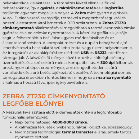
helytakarékos kialakítással. A fémházas kivitel ellenáll a fizikai
behatásoknak, így a
gyártás
, a
raktárüzemeltetés
és a
logisztika
területén egyaránt megállja a helyét. A
Zebra
mint gyártó a globális
Auto-ID piac vezető szereplője, termékei a megbízhatóságukról és
hosszú élettartamukról ismertek a B2B szektorban. A
Zebra ZT230
címkenyomtató
alkalmazásával megoldható a termékazonosító címke
gyártása és a polccímke nyomtatása is. A készülék grafikus kijelzője
segíti a felhasználót a beállítások gyors módosításában és az
állapotellenőrzésben. A kompakt méret és a duplán behajtható ajtó
lehetővé teszi a használatát szűkebb irodai vagy üzemi helyszíneken is.
Az integrációt az alapkiépítésben elérhető
USB
és
RS232
interfészek
támogatják. A készülék fő előnyei közé tartozik a költséghatékony
üzemeltetés és a széleskörű média-kompatibilitás. A
300 dpi
felbontás
precíz nyomatképet eredményez, ami elengedhetetlen a sűrű
vonalkódok és apró betűs tájékoztatók esetén. A technológiai döntés
támogatása érdekében fontos kiemelni, hogy ez a
matrica nyomtató
alkalmas a hosszú távú, ipari igénybevételre is.
ZEBRA ZT230 CÍMKENYOMTATÓ
LEGFŐBB ELŐNYEI
A készülék kiválasztása előtt érdemes áttekinteni a legfontosabb
funkcionális jellemzőket:
Napi terhelhetőség:
4000-9000 címke
.
Alkalmazási területek: webshop, raktár, logisztika, egészségügy.
Nyomtatási technológia:
termál transzfer
eljárás, amely tartós
nyomatot biztosít.