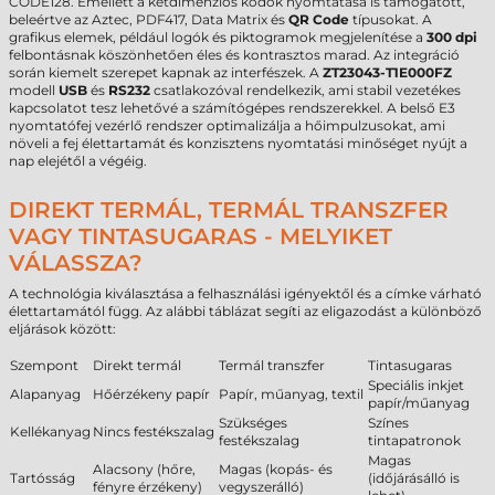
CODE128. Emellett a kétdimenziós kódok nyomtatása is támogatott,
beleértve az Aztec, PDF417, Data Matrix és
QR Code
típusokat. A
grafikus elemek, például logók és piktogramok megjelenítése a
300 dpi
felbontásnak köszönhetően éles és kontrasztos marad. Az integráció
során kiemelt szerepet kapnak az interfészek. A
ZT23043-T1E000FZ
modell
USB
és
RS232
csatlakozóval rendelkezik, ami stabil vezetékes
kapcsolatot tesz lehetővé a számítógépes rendszerekkel. A belső E3
nyomtatófej vezérlő rendszer optimalizálja a hőimpulzusokat, ami
növeli a fej élettartamát és konzisztens nyomtatási minőséget nyújt a
nap elejétől a végéig.
DIREKT TERMÁL, TERMÁL TRANSZFER
VAGY TINTASUGARAS - MELYIKET
VÁLASSZA?
A technológia kiválasztása a felhasználási igényektől és a címke várható
élettartamától függ. Az alábbi táblázat segíti az eligazodást a különböző
eljárások között:
Szempont
Direkt termál
Termál transzfer
Tintasugaras
Speciális inkjet
Alapanyag
Hőérzékeny papír
Papír, műanyag, textil
papír/műanyag
Szükséges
Színes
Kellékanyag
Nincs festékszalag
festékszalag
tintapatronok
Magas
Alacsony (hőre,
Magas (kopás- és
Tartósság
(időjárásálló is
fényre érzékeny)
vegyszerálló)