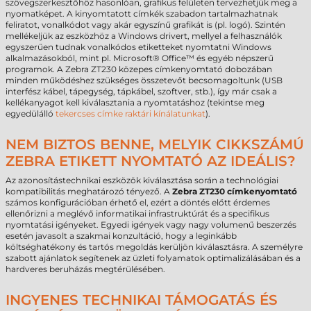
szövegszerkesztőhöz hasonlóan, grafikus felületen tervezhetjük meg a
nyomatképet. A kinyomtatott címkék szabadon tartalmazhatnak
feliratot, vonalkódot vagy akár egyszínű grafikát is (pl. logó). Szintén
mellékeljük az eszközhöz a Windows drivert, mellyel a felhasználók
egyszerűen tudnak vonalkódos etiketteket nyomtatni Windows
alkalmazásokból, mint pl. Microsoft® Office™ és egyéb népszerű
programok. A Zebra ZT230 közepes címkenyomtató dobozában
minden működéshez szükséges összetevőt becsomagoltunk (USB
interfész kábel, tápegység, tápkábel, szoftver, stb.), így már csak a
kellékanyagot kell kiválasztania a nyomtatáshoz (tekintse meg
egyedülálló
tekercses címke raktári kínálatunkat
).
NEM BIZTOS BENNE, MELYIK CIKKSZÁMÚ
ZEBRA ETIKETT NYOMTATÓ AZ IDEÁLIS?
Az azonosítástechnikai eszközök kiválasztása során a technológiai
kompatibilitás meghatározó tényező. A
Zebra ZT230 címkenyomtató
számos konfigurációban érhető el, ezért a döntés előtt érdemes
ellenőrizni a meglévő informatikai infrastruktúrát és a specifikus
nyomtatási igényeket. Egyedi igények vagy nagy volumenű beszerzés
esetén javasolt a szakmai konzultáció, hogy a leginkább
költséghatékony és tartós megoldás kerüljön kiválasztásra. A személyre
szabott ajánlatok segítenek az üzleti folyamatok optimalizálásában és a
hardveres beruházás megtérülésében.
INGYENES TECHNIKAI TÁMOGATÁS ÉS