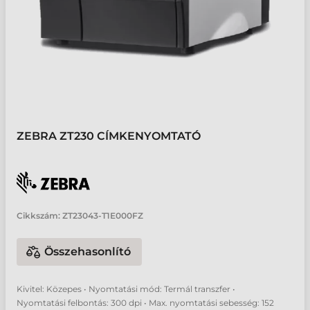
ZEBRA ZT230 CÍMKENYOMTATÓ
Cikkszám:
ZT23043-T1E000FZ
Összehasonlító
Kivitel: Közepes • Nyomtatási mód: Termál transzfer •
Nyomtatási felbontás: 300 dpi • Max. nyomtatási sebesség: 152