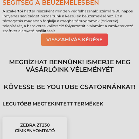
SEGÍTSÉG A BEÜZEMELÉSBEN
A szakértői háttér részeként minden végfelhasználó számára 90 napos
ingyenes segítséget biztosítunk a készülék beüzemeléséhez. Ez a
támogatás magában foglalja a meghajtóprogramok (driverek)
telepítését, a hardveres kalibráció folyamatát, valamint a címketervező
szoftver alapvető beállításait.
VISSZAHÍVÁS KÉRÉSE
MEGBÍZHAT BENNÜNK! ISMERJE MEG
VÁSÁRLÓINK VÉLEMÉNYÉT
KÖVESSE BE YOUTUBE CSATORNÁNKAT!
LEGUTÓBB MEGTEKINTETT TERMÉKEK
ZEBRA ZT230
CÍMKENYOMTATÓ