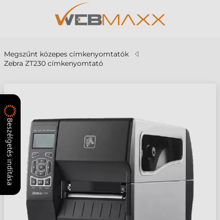
Megszűnt közepes címkenyomtatók
Zebra ZT230 címkenyomtató
Beszélgetés indítása