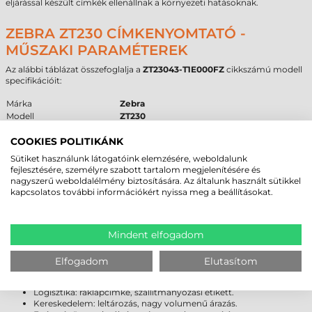
eljárással készült címkék ellenállnak a környezeti hatásoknak.
ZEBRA ZT230 CÍMKENYOMTATÓ -
MŰSZAKI PARAMÉTEREK
Az alábbi táblázat összefoglalja a
ZT23043-T1E000FZ
cikkszámú modell
specifikációit:
Márka
Zebra
Modell
ZT230
Technológia
termál transzfer
COOKIES POLITIKÁNK
Felbontás
300 dpi
Max. tekercsátmérő
200 mm
Sütiket használunk látogatóink elemzésére, weboldalunk
Cséveméret
25 mm
,
40 mm
,
76 mm
fejlesztésére, személyre szabott tartalom megjelenítésére és
Interfész
USB
,
RS232
nagyszerű weboldalélmény biztosítására. Az általunk használt sütikkel
Garancia
12 hónap
(készülék),
6 hónap
(fej)
kapcsolatos további információkért nyissa meg a beállításokat.
FELHASZNÁLÁSI TERÜLETEK ÉS „MIKOR
Mindent elfogadom
NEM EZ A MEGFELELŐ VÁLASZTÁS?”
A
Zebra ZT230 címkenyomtató
optimális választás a következő
Elfogadom
Elutasítom
területeken:
Gyártás: munkafolyamat követés, termékcímkézés.
Logisztika: raklapcímke, szállítmányozási etikett.
Kereskedelem: leltározás, nagy volumenű árazás.