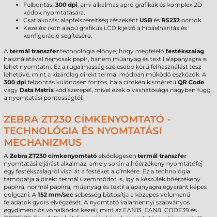
Felbontás:
300 dpi
, ami alkalmas apró grafikák és komplex 2D
kódok nyomtatására.
Csatlakozás: alapfelszereltség részeként
USB
és
RS232
portok.
Kezelés: ikon alapú grafikus LCD kijelző a hibaelhárítás és
konfiguráció segítésére.
A
termál transzfer
technológia előnye, hogy megfelelő
festékszalag
használatával nemcsak papír, hanem műanyag és textil alapanyagra is
lehet nyomtatni. Ez a rugalmasság szélesebb körű felhasználást tesz
lehetővé, mint a kizárólag direkt termál módban működő eszközök. A
300 dpi
felbontás különösen fontos, ha a címkén kisméretű
QR Code
vagy
Data Matrix
kód szerepel, mivel ezek olvashatósága nagyban függ
a nyomtatási pontosságtól.
ZEBRA ZT230 CÍMKENYOMTATÓ -
TECHNOLÓGIA ÉS NYOMTATÁSI
MECHANIZMUS
A
Zebra ZT230 címkenyomtató
elsődlegesen
termál transzfer
nyomtatási eljárást alkalmaz, amely során a hőérzékeny nyomtatófej
egy festékszalagról viszi át a festéket a címkére. Ez a technológia
támogatja a direkt termál üzemmódot is, így a készülék hőérzékeny
papírra, normál papírra, műanyag és textil alapanyagra egyaránt képes
dolgozni. A
152 mm/sec
sebesség biztosítja a közepes volumenű
feladatok gyors elvégzését. A nyomtató valamennyi szabványos
egydimenziós vonalkódot kezeli, mint az EAN13, EAN8, CODE39 és