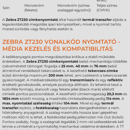
lehet)
Monokróm
Monokróm (színes
Teljes színes
Szín
(fekete)
szalaggal egyszínű)
(CMYK)
A
Zebra ZT230 címkenyomtató
által használt
termál transzfer
eljárás a
legsokoldalúbb megoldás ipari környezetben, mivel a nyomat tartós
marad súrlódás vagy fényhatás esetén is.
ZEBRA ZT230 VONALKÓD NYOMTATÓ -
MÉDIA KEZELÉS ÉS KOMPATIBILITÁS
A kellékanyagok pontos megválasztása kritikus a stabil működés
érdekében. A
Zebra ZT230 címkenyomtató
belső mechanikája többféle
cséveméretet támogat: fogadja a
25 mm
,
40 mm
és
76 mm
belső
átmérővel rendelkező tekercseket is. A kezelhető
tekercses címke
külső átmérője maximum
200 mm
lehet, ami csökkenti a tekercscserék
gyakoriságát. A médiaérzékelésről egy
transzmisszív
és egy
reflektív
érzékelő gondoskodik, amelyek pozíciója állítható. Ez lehetővé teszi a
különféle formájú, stancolt vagy fekete jellel (black mark) ellátott
címkék pontos pozicionálását. A kezelhető címkemagasság
20,3 mm
és
1854 mm
között mozog, a maximális címkeszélesség pedig
114 mm
. A
max. nyomtatási szélesség
értéke
104 mm
. Mivel ez egy
termál
transzfer
eszköz, a
festékszalag
használata elengedhetetlen a nem
hőérzékeny anyagoknál. A szalag maximális hossza ipari gépekhez
méltóan 450 m is lehet, a festékoldal pedig jellemzően Ink-Out (külső).
Fontos szabály, hogy a szalagnak legalább 2 mm-rel szélesebbnek kell
lennie a címkénél a nyomtatófej mechanikai védelme érdekében. A TT