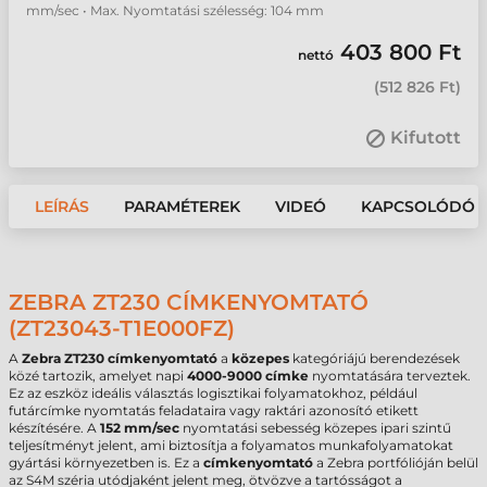
mm/sec • Max. Nyomtatási szélesség: 104 mm
403 800 Ft
nettó
(
512 826 Ft
)
Kifutott
LEÍRÁS
PARAMÉTEREK
VIDEÓ
KAPCSOLÓDÓ 
ZEBRA ZT230 CÍMKENYOMTATÓ
(ZT23043-T1E000FZ)
A
Zebra ZT230 címkenyomtató
a
közepes
kategóriájú berendezések
közé tartozik, amelyet napi
4000-9000 címke
nyomtatására terveztek.
Ez az eszköz ideális választás logisztikai folyamatokhoz, például
futárcímke nyomtatás feladataira vagy raktári azonosító etikett
készítésére. A
152 mm/sec
nyomtatási sebesség közepes ipari szintű
teljesítményt jelent, ami biztosítja a folyamatos munkafolyamatokat
gyártási környezetben is. Ez a
címkenyomtató
a Zebra portfólióján belül
az S4M széria utódjaként jelent meg, ötvözve a tartósságot a