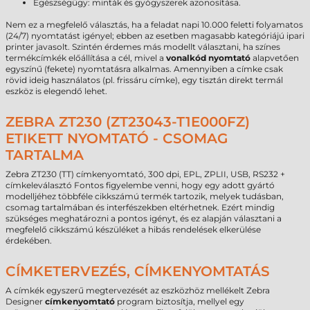
Egészségügy: minták és gyógyszerek azonosítása.
Nem ez a megfelelő választás, ha a feladat napi 10.000 feletti folyamatos
(24/7) nyomtatást igényel; ebben az esetben magasabb kategóriájú ipari
printer javasolt. Szintén érdemes más modellt választani, ha színes
termékcímkék előállítása a cél, mivel a
vonalkód nyomtató
alapvetően
egyszínű (fekete) nyomtatásra alkalmas. Amennyiben a címke csak
rövid ideig használatos (pl. frissáru címke), egy tisztán direkt termál
eszköz is elegendő lehet.
ZEBRA ZT230 (ZT23043-T1E000FZ)
ETIKETT NYOMTATÓ - CSOMAG
TARTALMA
Zebra ZT230 (TT) címkenyomtató, 300 dpi, EPL, ZPLII, USB, RS232 +
címkeleválasztó Fontos figyelembe venni, hogy egy adott gyártó
modelljéhez többféle cikkszámú termék tartozik, melyek tudásban,
csomag tartalmában és interfészekben eltérhetnek. Ezért mindig
szükséges meghatározni a pontos igényt, és ez alapján választani a
megfelelő cikkszámú készüléket a hibás rendelések elkerülése
érdekében.
CÍMKETERVEZÉS, CÍMKENYOMTATÁS
A címkék egyszerű megtervezését az eszközhöz mellékelt Zebra
Designer
címkenyomtató
program biztosítja, mellyel egy