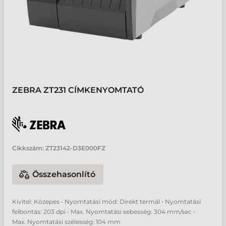
ZEBRA ZT231 CÍMKENYOMTATÓ
Cikkszám:
ZT23142-D3E000FZ
Összehasonlító
Kivitel: Közepes • Nyomtatási mód: Direkt termál • Nyomtatási
felbontás: 203 dpi • Max. Nyomtatási sebesség: 304 mm/sec •
Max. Nyomtatási szélesség: 104 mm