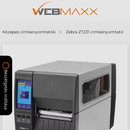
Közepes címkenyomtatók
Zebra ZT231 címkenyomtató
Beszélgetés indítása