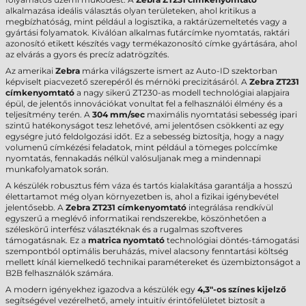
alkalmazása ideális választás olyan területeken, ahol kritikus a
megbízhatóság, mint például a logisztika, a raktárüzemeltetés vagy a
gyártási folyamatok. Kiválóan alkalmas futárcímke nyomtatás, raktári
azonosító etikett készítés vagy termékazonosító címke gyártására, ahol
az elvárás a gyors és precíz adatrögzítés.
Az amerikai
Zebra
márka világszerte ismert az Auto-ID szektorban
képviselt piacvezető szerepéről és mérnöki precizitásáról. A
Zebra ZT231
címkenyomtató
a nagy sikerű ZT230-as modell technológiai alapjaira
épül, de jelentős innovációkat vonultat fel a felhasználói élmény és a
teljesítmény terén. A
304 mm/sec
maximális nyomtatási sebesség ipari
szintű hatékonyságot tesz lehetővé, ami jelentősen csökkenti az egy
egységre jutó feldolgozási időt. Ez a sebesség biztosítja, hogy a nagy
volumenű címkézési feladatok, mint például a tömeges polccímke
nyomtatás, fennakadás nélkül valósuljanak meg a mindennapi
munkafolyamatok során.
A készülék robusztus fém váza és tartós kialakítása garantálja a hosszú
élettartamot még olyan környezetben is, ahol a fizikai igénybevétel
jelentősebb. A
Zebra ZT231 címkenyomtató
integrálása rendkívül
egyszerű a meglévő informatikai rendszerekbe, köszönhetően a
széleskörű interfész választéknak és a rugalmas szoftveres
támogatásnak. Ez a
matrica nyomtató
technológiai döntés-támogatási
szempontból optimális beruházás, mivel alacsony fenntartási költség
mellett kínál kiemelkedő technikai paramétereket és üzembiztonságot a
B2B felhasználók számára.
A modern igényekhez igazodva a készülék egy
4,3"-os színes kijelző
segítségével vezérelhető, amely intuitív érintőfelületet biztosít a