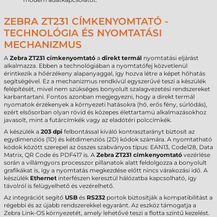
ZEBRA ZT231 CÍMKENYOMTATÓ -
TECHNOLÓGIA ÉS NYOMTATÁSI
MECHANIZMUS
A
Zebra ZT231 címkenyomtató
a
direkt termál
nyomtatási eljárást
alkalmazza. Ebben a technológiában a nyomtatófej közvetlenül
érintkezik a hőérzékeny alapanyaggal, így hozva létre a képet hőhatás
segítségével. Ez a mechanizmus rendkívül egyszerűvé teszi a készülék
felépítését, mivel nem szükséges bonyolult szalagvezetési rendszereket
karbantartani. Fontos azonban megjegyezni, hogy a direkt termál
nyomatok érzékenyek a környezeti hatásokra (hő, erős fény, súrlódás),
ezért elsősorban olyan rövid és közepes élettartamú alkalmazásokhoz
javasolt, mint a futárcímkék vagy az eladótéri polccímkék.
A készülék a
203 dpi
felbontással kiváló kontrasztarányt biztosít az
egydimenziós (1D) és kétdimenziós (2D) kódok számára. A nyomtatható
kódok között szerepel az összes szabványos típus: EAN13, Code128, Data
Matrix, QR Code és PDF417 is. A
Zebra ZT231 címkenyomtató
vezérlése
során a villámgyors processzor pillanatok alatt feldolgozza a bonyolult
grafikákat is, így a nyomtatás megkezdése előtt nincs várakozási idő. A
készülék
Ethernet
interfészen keresztül hálózatba kapcsolható, így
távolról is felügyelhető és vezérelhető.
Az integrációt segítő
USB
és
RS232
portok biztosítják a kompatibilitást a
régebbi és az újabb rendszerekkel egyaránt. Az eszköz támogatja a
Zebra Link-OS környezetét, amely lehetővé teszi a flotta szintű kezelést.