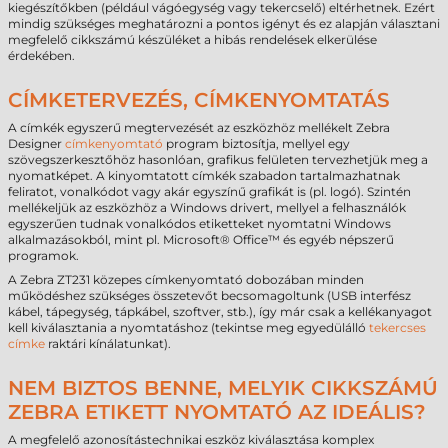
kiegészítőkben (például vágóegység vagy tekercselő) eltérhetnek. Ezért
mindig szükséges meghatározni a pontos igényt és ez alapján választani
megfelelő cikkszámú készüléket a hibás rendelések elkerülése
érdekében.
CÍMKETERVEZÉS, CÍMKENYOMTATÁS
A címkék egyszerű megtervezését az eszközhöz mellékelt Zebra
Designer
címkenyomtató
program biztosítja, mellyel egy
szövegszerkesztőhöz hasonlóan, grafikus felületen tervezhetjük meg a
nyomatképet. A kinyomtatott címkék szabadon tartalmazhatnak
feliratot, vonalkódot vagy akár egyszínű grafikát is (pl. logó). Szintén
mellékeljük az eszközhöz a Windows drivert, mellyel a felhasználók
egyszerűen tudnak vonalkódos etiketteket nyomtatni Windows
alkalmazásokból, mint pl. Microsoft® Office™ és egyéb népszerű
programok.
A Zebra ZT231 közepes címkenyomtató dobozában minden
működéshez szükséges összetevőt becsomagoltunk (USB interfész
kábel, tápegység, tápkábel, szoftver, stb.), így már csak a kellékanyagot
kell kiválasztania a nyomtatáshoz (tekintse meg egyedülálló
tekercses
címke
raktári kínálatunkat).
NEM BIZTOS BENNE, MELYIK CIKKSZÁMÚ
ZEBRA ETIKETT NYOMTATÓ AZ IDEÁLIS?
A megfelelő azonosítástechnikai eszköz kiválasztása komplex