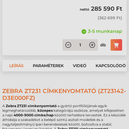
285 590 Ft
nettó
(
362 699 Ft
)
3-5 munkanap
db
LEÍRÁS
PARAMÉTEREK
VIDEÓ
KAPCSOLÓDÓ 
ZEBRA ZT231 CÍMKENYOMTATÓ (ZT23142-
D3E000FZ)
A
Zebra ZT231 címkenyomtató
a gyártó portfóliójának egyik
legmeghatározóbb,
közepes
kategóriájú eszköze, amelyet kifejezetten
a napi
4000-9000 címke/nap
közötti terhelésre terveztek. Ez a készülék
áthidalja a szakadékot a belépő szintű asztali modellek és a
nagyteljesítményű ipari berendezések között, biztosítva a stabil,
folyamatos üzemi működést. A
Zebra ZT231 címkenyomtató