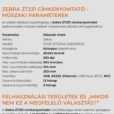
ZEBRA ZT231 CÍMKENYOMTATÓ -
MŰSZAKI PARAMÉTEREK
Az alábbi táblázat összefoglalja a
Zebra ZT231 címkenyomtató
legfontosabb műszaki adatait a beszerzési döntés támogatásához.
Paraméter
Műszaki érték
Márka
Zebra
Modell
ZT231 (ZT23142-D3E000FZ)
Kategória
közepes
teljesítmény
Nyomtatási technológia
direkt termál
Felbontás
203 dpi
Max. nyomtatási sebesség
304 mm/sec
Max. nyomtatási szélesség
104 mm
Max. tekercsátmérő
203 mm
Interfész
USB
,
RS232
,
Ethernet
, USB Host, BTLE,
NFC
Garancia (készülék)
12 hónap
Garancia (nyomtatófej)
6 hónap
FELHASZNÁLÁSI TERÜLETEK ÉS „MIKOR
NEM EZ A MEGFELELŐ VÁLASZTÁS?”
A
Zebra ZT231 címkenyomtató
sokoldalúsága révén számos iparágban
megállja a helyét. A
logisztika
és
szállítmányozás
területén a nagy