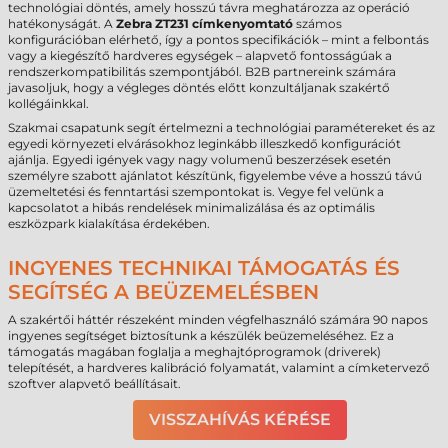
technológiai döntés, amely hosszú távra meghatározza az operáció
hatékonyságát. A
Zebra ZT231 címkenyomtató
számos
konfigurációban elérhető, így a pontos specifikációk – mint a felbontás
vagy a kiegészítő hardveres egységek – alapvető fontosságúak a
rendszerkompatibilitás szempontjából. B2B partnereink számára
javasoljuk, hogy a végleges döntés előtt konzultáljanak szakértő
kollégáinkkal.
Szakmai csapatunk segít értelmezni a technológiai paramétereket és az
egyedi környezeti elvárásokhoz leginkább illeszkedő konfigurációt
ajánlja. Egyedi igények vagy nagy volumenű beszerzések esetén
személyre szabott ajánlatot készítünk, figyelembe véve a hosszú távú
üzemeltetési és fenntartási szempontokat is. Vegye fel velünk a
kapcsolatot a hibás rendelések minimalizálása és az optimális
eszközpark kialakítása érdekében.
INGYENES TECHNIKAI TÁMOGATÁS ÉS
SEGÍTSÉG A BEÜZEMELÉSBEN
A szakértői háttér részeként minden végfelhasználó számára 90 napos
ingyenes segítséget biztosítunk a készülék beüzemeléséhez. Ez a
támogatás magában foglalja a meghajtóprogramok (driverek)
telepítését, a hardveres kalibráció folyamatát, valamint a címketervező
szoftver alapvető beállításait.
VISSZAHÍVÁS KÉRÉSE