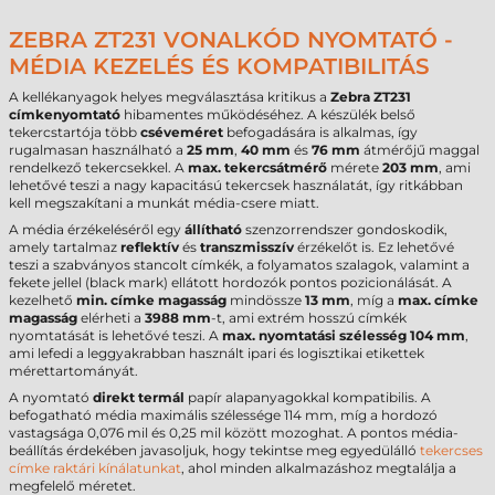
ZEBRA ZT231 VONALKÓD NYOMTATÓ -
MÉDIA KEZELÉS ÉS KOMPATIBILITÁS
A kellékanyagok helyes megválasztása kritikus a
Zebra ZT231
címkenyomtató
hibamentes működéséhez. A készülék belső
tekercstartója több
cséveméret
befogadására is alkalmas, így
rugalmasan használható a
25 mm
,
40 mm
és
76 mm
átmérőjű maggal
rendelkező tekercsekkel. A
max. tekercsátmérő
mérete
203 mm
, ami
lehetővé teszi a nagy kapacitású tekercsek használatát, így ritkábban
kell megszakítani a munkát média-csere miatt.
A média érzékeléséről egy
állítható
szenzorrendszer gondoskodik,
amely tartalmaz
reflektív
és
transzmisszív
érzékelőt is. Ez lehetővé
teszi a szabványos stancolt címkék, a folyamatos szalagok, valamint a
fekete jellel (black mark) ellátott hordozók pontos pozicionálását. A
kezelhető
min. címke magasság
mindössze
13 mm
, míg a
max. címke
magasság
elérheti a
3988 mm
-t, ami extrém hosszú címkék
nyomtatását is lehetővé teszi. A
max. nyomtatási szélesség
104 mm
,
ami lefedi a leggyakrabban használt ipari és logisztikai etikettek
mérettartományát.
A nyomtató
direkt termál
papír alapanyagokkal kompatibilis. A
befogatható média maximális szélessége 114 mm, míg a hordozó
vastagsága 0,076 mil és 0,25 mil között mozoghat. A pontos média-
beállítás érdekében javasoljuk, hogy tekintse meg egyedülálló
tekercses
címke raktári kínálatunkat
, ahol minden alkalmazáshoz megtalálja a
megfelelő méretet.