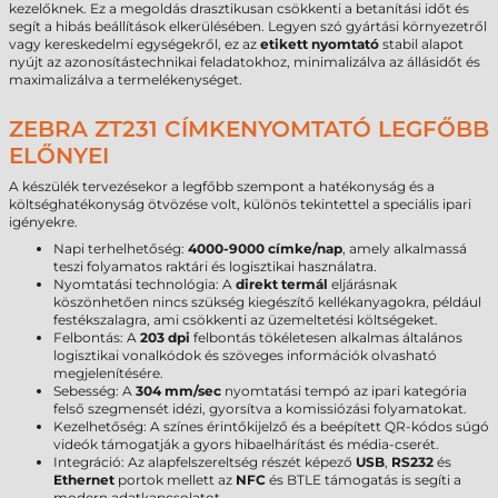
kezelőknek. Ez a megoldás drasztikusan csökkenti a betanítási időt és
segít a hibás beállítások elkerülésében. Legyen szó gyártási környezetről
vagy kereskedelmi egységekről, ez az
etikett nyomtató
stabil alapot
nyújt az azonosítástechnikai feladatokhoz, minimalizálva az állásidőt és
maximalizálva a termelékenységet.
ZEBRA ZT231 CÍMKENYOMTATÓ LEGFŐBB
ELŐNYEI
A készülék tervezésekor a legfőbb szempont a hatékonyság és a
költséghatékonyság ötvözése volt, különös tekintettel a speciális ipari
igényekre.
Napi terhelhetőség:
4000-9000 címke/nap
, amely alkalmassá
teszi folyamatos raktári és logisztikai használatra.
Nyomtatási technológia: A
direkt termál
eljárásnak
köszönhetően nincs szükség kiegészítő kellékanyagokra, például
festékszalagra, ami csökkenti az üzemeltetési költségeket.
Felbontás: A
203 dpi
felbontás tökéletesen alkalmas általános
logisztikai vonalkódok és szöveges információk olvasható
megjelenítésére.
Sebesség: A
304 mm/sec
nyomtatási tempó az ipari kategória
felső szegmensét idézi, gyorsítva a komissiózási folyamatokat.
Kezelhetőség: A színes érintőkijelző és a beépített QR-kódos súgó
videók támogatják a gyors hibaelhárítást és média-cserét.
Integráció: Az alapfelszereltség részét képező
USB
,
RS232
és
Ethernet
portok mellett az
NFC
és BTLE támogatás is segíti a
modern adatkapcsolatot.