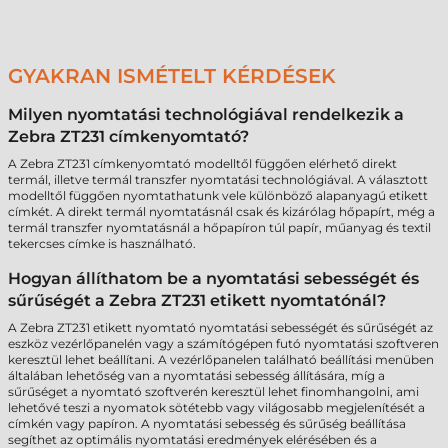
GYAKRAN ISMÉTELT KÉRDÉSEK
Milyen nyomtatási technológiával rendelkezik a
Zebra ZT231 címkenyomtató?
A Zebra ZT231 címkenyomtató modelltől függően elérhető direkt
termál, illetve termál transzfer nyomtatási technológiával. A választott
modelltől függően nyomtathatunk vele különböző alapanyagú etikett
címkét. A direkt termál nyomtatásnál csak és kizárólag hőpapírt, még a
termál transzfer nyomtatásnál a hőpapíron túl papír, műanyag és textil
tekercses címke is használható.
Hogyan állíthatom be a nyomtatási sebességét és
sűrűségét a Zebra ZT231 etikett nyomtatónál?
A Zebra ZT231 etikett nyomtató nyomtatási sebességét és sűrűségét az
eszköz vezérlőpanelén vagy a számítógépen futó nyomtatási szoftveren
keresztül lehet beállítani. A vezérlőpanelen található beállítási menüben
általában lehetőség van a nyomtatási sebesség állítására, míg a
sűrűséget a nyomtató szoftverén keresztül lehet finomhangolni, ami
lehetővé teszi a nyomatok sötétebb vagy világosabb megjelenítését a
címkén vagy papíron. A nyomtatási sebesség és sűrűség beállítása
segíthet az optimális nyomtatási eredmények elérésében és a