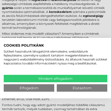
sebességű címkézés alapfeltétele a hatékony munkavégzésnek. A
gyártás
során a termékazonosítók és munkafolyamat-követő címkék
nyomtatására optimalizálták. A
kereskedelem
számára a polccímkék
és akciós felülcímkézések elengedhetetlen eszköze. Az
egészségügy
területén laboratóriumi minták vagy betegazonosítók jelölésére is
alkalmas, amennyiben a környezeti feltételek megfelelnek a direkt
termál technológiának.
Mikor érdemes más modellt választani? Amennyiben a címkének
tartósnak kell lennie, és ki van téve szélsőséges időjárásnak,
vegyszereknek vagy erős mechanikai súrlódásnak, a direkt termál
COOKIES POLITIKÁNK
technológia nem javasolt. Ilyen esetekben egy termál transzfer eljárásra
képes nyomtató és a hozzá illő
festékszalag
alkalmazása szükséges. Ha a
Sütiket használunk látogatóink elemzésére, weboldalunk
napi nyomtatási igény nem éri el az 1000 darabot, egy asztali kategóriájú
fejlesztésére, személyre szabott tartalom megjelenítésére és
eszköz gazdaságosabb lehet, míg a 24/7-es, folyamatosan nagy
nagyszerű weboldalélmény biztosítására. Az általunk használt sütikkel
terhelésű gyártósorok mellé a Zebra ipari (high-end) szériái ajánlottak.
kapcsolatos további információkért nyissa meg a beállításokat.
ZEBRA ZT231 (ZT23142-D3E000FZ)
ETIKETT NYOMTATÓ - CSOMAG
Mindent elfogadom
TARTALMA
Elfogadom
Elutasítom
Zebra ZT231 közepes teljesítményű címkenyomtató, 4"-os érintőkijelző,
203 dpi, direkt termál, címkeleválasztó, hordozó felcsévélő, USB, RS232,
Ethernet, BTLE, USB Host, EZPL
Fontos tudni, hogy egy adott gyártó modelljéhez többféle cikkszámú
termék tartozik, melyek tudásban, csomag tartalmában és extra