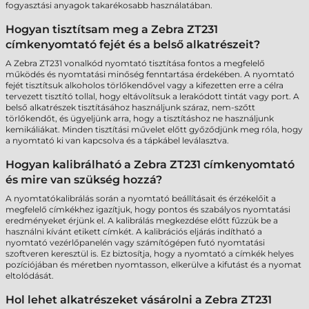
fogyasztási anyagok takarékosabb használatában.
Hogyan tisztítsam meg a Zebra ZT231
címkenyomtató fejét és a belső alkatrészeit?
A Zebra ZT231 vonalkód nyomtató tisztítása fontos a megfelelő
működés és nyomtatási minőség fenntartása érdekében. A nyomtató
fejét tisztítsuk alkoholos törlőkendővel vagy a kifezetten erre a célra
tervezett tisztító tollal, hogy eltávolítsuk a lerakódott tintát vagy port. A
belső alkatrészek tisztításához használjunk száraz, nem-szőtt
törlőkendőt, és ügyeljünk arra, hogy a tisztításhoz ne használjunk
kemikáliákat. Minden tisztítási művelet előtt győződjünk meg róla, hogy
a nyomtató ki van kapcsolva és a tápkábel leválasztva.
Hogyan kalibrálható a Zebra ZT231 címkenyomtató
és mire van szükség hozzá?
A nyomtatókalibrálás során a nyomtató beállításait és érzékelőit a
megfelelő címkékhez igazítjuk, hogy pontos és szabályos nyomtatási
eredményeket érjünk el. A kalibrálás megkezdése előtt fűzzük be a
használni kívánt etikett címkét. A kalibrációs eljárás indítható a
nyomtató vezérlőpanelén vagy számítógépen futó nyomtatási
szoftveren keresztül is. Ez biztosítja, hogy a nyomtató a címkék helyes
pozíciójában és méretben nyomtasson, elkerülve a kifutást és a nyomat
eltolódását.
Hol lehet alkatrészeket vásárolni a Zebra ZT231