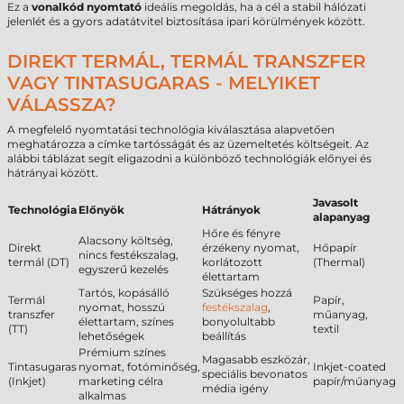
Ez a
vonalkód nyomtató
ideális megoldás, ha a cél a stabil hálózati
jelenlét és a gyors adatátvitel biztosítása ipari körülmények között.
DIREKT TERMÁL, TERMÁL TRANSZFER
VAGY TINTASUGARAS - MELYIKET
VÁLASSZA?
A megfelelő nyomtatási technológia kiválasztása alapvetően
meghatározza a címke tartósságát és az üzemeltetés költségeit. Az
alábbi táblázat segít eligazodni a különböző technológiák előnyei és
hátrányai között.
Javasolt
Technológia
Előnyök
Hátrányok
alapanyag
Hőre és fényre
Alacsony költség,
Direkt
érzékeny nyomat,
Hőpapír
nincs festékszalag,
termál (DT)
korlátozott
(Thermal)
egyszerű kezelés
élettartam
Tartós, kopásálló
Szükséges hozzá
Termál
Papír,
nyomat, hosszú
festékszalag
,
transzfer
műanyag,
élettartam, színes
bonyolultabb
(TT)
textil
lehetőségek
beállítás
Prémium színes
Magasabb eszközár,
Tintasugaras
nyomat, fotóminőség,
Inkjet-coated
speciális bevonatos
(Inkjet)
marketing célra
papír/műanyag
média igény
alkalmas