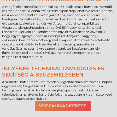
A megfelelő azonosítástechnikai eszköz kiválasztása komplex mérnöki
és üzleti döntés. A Zebra széles termékpalettája lehetővé teszi a pontos
illeszkedést az adott munkafolyamathoz, azonban a különböző
konfigurációk (felbontás, interfészek, kiegészítő mechanikák) közötti
eligazodás szakértelmet igényel. A technológiai kompatibilitás
vizsgálata elengedhetetlen a meglévő ERP vagy raktárirányítási
rendszerekkel való zökkenőmentes együttműködéshez. Javasoljuk,
hogy egyedi igények, speciális környezeti tényezők vagy nagy
volumenű beruházás előtt vegye fel a kapcsolatot szakértő értékesítő
csapatunkkal. Kollégáink segítenek a műszaki paraméterek
validálásában és személyre szabott ajánlatot készítenek, amely
figyelembe veszi a hosszú távú üzemeltetési szempontokat és a
megtérülési mutatókat is.
INGYENES TECHNIKAI TÁMOGATÁS ÉS
SEGÍTSÉG A BEÜZEMELÉSBEN
A szakértői háttér részeként minden végfelhasználó számára 90 napos
ingyenes segítséget biztosítunk a készülék beüzemeléséhez. Ez a
támogatás magában foglalja a meghajtóprogramok (driverek)
telepítését, a hardveres kalibráció folyamatát, valamint a címketervező
szoftver alapvető beállításait.
VISSZAHÍVÁS KÉRÉSE