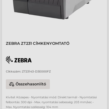
ZEBRA ZT231 CÍMKENYOMTATÓ
Cikkszám:
ZT23143-D3E000FZ
Összehasonlító
Kivitel: Közepes • Nyomtatási mód: Direkt termál • Nyomtatási
felbontás: 300 dpi • Max. nyomtatási sebesség: 203 mm/sec •
Max. Nyomtatási szélesség: 104 mm