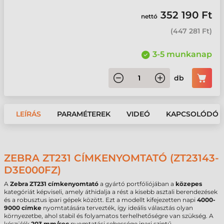
352 190 Ft
nettó
(
447 281 Ft
)
3-5 munkanap
db
LEÍRÁS
PARAMÉTEREK
VIDEÓ
KAPCSOLÓDÓ 
ZEBRA ZT231 CÍMKENYOMTATÓ (ZT23143-
D3E000FZ)
A
Zebra ZT231 címkenyomtató
a gyártó portfóliójában a
közepes
kategóriát képviseli, amely áthidalja a rést a kisebb asztali berendezések
és a robusztus ipari gépek között. Ezt a modellt kifejezetten napi
4000-
9000 címke
nyomtatására tervezték, így ideális választás olyan
környezetbe, ahol stabil és folyamatos terhelhetőségre van szükség. A
készülék
203 mm/sec
nyomtatási sebessége ipari szintű