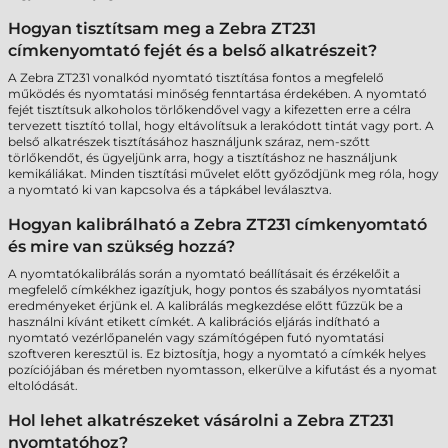
Hogyan tisztítsam meg a Zebra ZT231
címkenyomtató fejét és a belső alkatrészeit?
A Zebra ZT231 vonalkód nyomtató tisztítása fontos a megfelelő
működés és nyomtatási minőség fenntartása érdekében. A nyomtató
fejét tisztítsuk alkoholos törlőkendővel vagy a kifezetten erre a célra
tervezett tisztító tollal, hogy eltávolítsuk a lerakódott tintát vagy port. A
belső alkatrészek tisztításához használjunk száraz, nem-szőtt
törlőkendőt, és ügyeljünk arra, hogy a tisztításhoz ne használjunk
kemikáliákat. Minden tisztítási művelet előtt győződjünk meg róla, hogy
a nyomtató ki van kapcsolva és a tápkábel leválasztva.
Hogyan kalibrálható a Zebra ZT231 címkenyomtató
és mire van szükség hozzá?
A nyomtatókalibrálás során a nyomtató beállításait és érzékelőit a
megfelelő címkékhez igazítjuk, hogy pontos és szabályos nyomtatási
eredményeket érjünk el. A kalibrálás megkezdése előtt fűzzük be a
használni kívánt etikett címkét. A kalibrációs eljárás indítható a
nyomtató vezérlőpanelén vagy számítógépen futó nyomtatási
szoftveren keresztül is. Ez biztosítja, hogy a nyomtató a címkék helyes
pozíciójában és méretben nyomtasson, elkerülve a kifutást és a nyomat
eltolódását.
Hol lehet alkatrészeket vásárolni a Zebra ZT231
nyomtatóhoz?