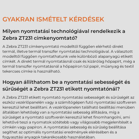
GYAKRAN ISMÉTELT KÉRDÉSEK
Milyen nyomtatási technológiával rendelkezik a
Zebra ZT231 címkenyomtató?
A Zebra ZT231 címkenyomtató modelltől függően elérhető direkt
termál, illetve termál transzfer nyomtatási technológiával. A választott
modelltől függően nyomtathatunk vele különböző alapanyagú etikett
címkét. A direkt termál nyomtatásnál csak és kizárólag hőpapírt, még a
termál transzfer nyomtatásnál a hőpapíron túl papír, műanyag és textil
tekercses címke is használható.
Hogyan állíthatom be a nyomtatási sebességét és
sűrűségét a Zebra ZT231 etikett nyomtatónál?
A Zebra ZT231 etikett nyomtató nyomtatási sebességét és sűrűségét az
eszköz vezérlőpanelén vagy a számítógépen futó nyomtatási szoftveren
keresztül lehet beállítani. A vezérlőpanelen található beállítási menüben
általában lehetőség van a nyomtatási sebesség állítására, míg a
sűrűséget a nyomtató szoftverén keresztül lehet finomhangolni, ami
lehetővé teszi a nyomatok sötétebb vagy világosabb megjelenítését a
címkén vagy papíron. A nyomtatási sebesség és sűrűség beállítása
segíthet az optimális nyomtatási eredmények elérésében és a
fogyasztási anyagok takarékosabb használatában.