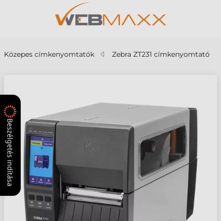
Közepes címkenyomtatók
Zebra ZT231 címkenyomtató
Beszélgetés indítása