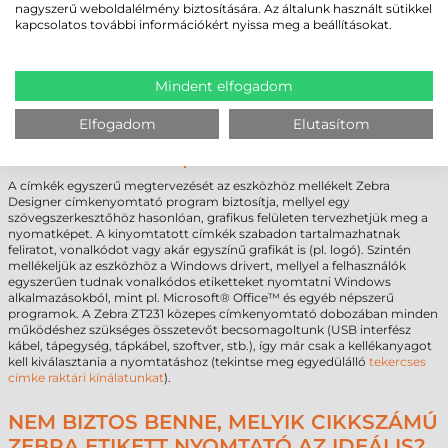
300 dpi, direkt termál, címkeleválasztó, hordozó felcsévélő, USB, RS232,
nagyszerű weboldalélmény biztosítására. Az általunk használt sütikkel
Ethernet, BTLE, USB Host, EZPL Fontos kiemelni, hogy egy adott
kapcsolatos további információkért nyissa meg a beállításokat.
gyártó modelljéhez többféle cikkszámú termék tartozik, melyek
tudásban, csomag tartalmában és a beépített kiegészítőkben (mint
például a címkeleválasztó vagy az interfészek típusa) eltérhetnek. Ezért
minden esetben szükséges pontosan meghatározni a technológiai
Mindent elfogadom
igényeket, és ez alapján kiválasztani a megfelelő cikkszámú készüléket a
hibátlan integráció érdekében.
Elfogadom
Elutasítom
CÍMKETERVEZÉS, CÍMKENYOMTATÁS
A címkék egyszerű megtervezését az eszközhöz mellékelt Zebra
Designer címkenyomtató program biztosítja, mellyel egy
szövegszerkesztőhöz hasonlóan, grafikus felületen tervezhetjük meg a
nyomatképet. A kinyomtatott címkék szabadon tartalmazhatnak
feliratot, vonalkódot vagy akár egyszínű grafikát is (pl. logó). Szintén
mellékeljük az eszközhöz a Windows drivert, mellyel a felhasználók
egyszerűen tudnak vonalkódos etiketteket nyomtatni Windows
alkalmazásokból, mint pl. Microsoft® Office™ és egyéb népszerű
programok. A Zebra ZT231 közepes címkenyomtató dobozában minden
működéshez szükséges összetevőt becsomagoltunk (USB interfész
kábel, tápegység, tápkábel, szoftver, stb.), így már csak a kellékanyagot
kell kiválasztania a nyomtatáshoz (tekintse meg egyedülálló
tekercses
címke raktári kínálatunkat
).
NEM BIZTOS BENNE, MELYIK CIKKSZÁMÚ
ZEBRA ETIKETT NYOMTATÓ AZ IDEÁLIS?