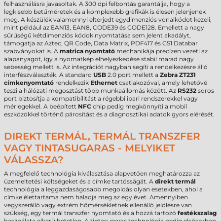
felhasználásra javasoltak. A 300 dpi felbontás garantálja, hogy a
legkisebb betűméretek és a komplexebb grafikák is élesen jelenjenek
meg. A készülék valamennyi elterjedt egydimenziós vonalkódot kezeli,
mint például az EAN13, EAN8, CODE39 és CODE128. Emellett a nagy
sűrűségű kétdimenziós kódok nyomtatása sem jelent akadályt,
támogatja az Aztec, QR Code, Data Matrix, PDF417 és GS1 Databar
szabványokat is. A
matrica nyomtató
mechanikája precízen vezeti az
alapanyagot, így a nyomatkép elhelyezkedése stabil marad nagy
sebesség mellett is. Az integrációt nagyban segíti a rendelkezésre álló
interfészválaszték. A standard
USB
2.0 port mellett a
Zebra ZT231
címkenyomtató
rendelkezik
Ethernet
csatlakozóval, amely lehetővé
teszi a hálózati megosztást több munkaállomás között. Az
RS232
soros
port biztosítja a kompatibilitást a régebbi ipari rendszerekkel vagy
mérlegekkel. A beépített
NFC
chip pedig megkönnyíti a mobil
eszközökkel történő párosítást és a diagnosztikai adatok gyors elérését.
DIREKT TERMÁL, TERMÁL TRANSZFER
VAGY TINTASUGARAS - MELYIKET
VÁLASSZA?
A megfelelő technológia kiválasztása alapvetően meghatározza az
üzemeltetési költségeket és a címke tartósságát. A
direkt termál
technológia a leggazdaságosabb megoldás olyan esetekben, ahol a
címke élettartama nem haladja meg az egy évet. Amennyiben
vegyszerálló vagy extrém hőmérsékletnek ellenálló jelölésre van
szükség, egy termál transzfer nyomtató és a hozzá tartozó
festékszalag
használata elkerülhetetlen. A tintasugaras technológia pedig elsősorban