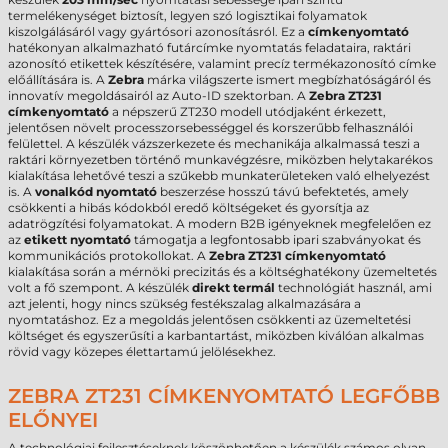
termelékenységet biztosít, legyen szó logisztikai folyamatok
kiszolgálásáról vagy gyártósori azonosításról. Ez a
címkenyomtató
hatékonyan alkalmazható futárcímke nyomtatás feladataira, raktári
azonosító etikettek készítésére, valamint precíz termékazonosító címke
előállítására is. A
Zebra
márka világszerte ismert megbízhatóságáról és
innovatív megoldásairól az Auto-ID szektorban. A
Zebra ZT231
címkenyomtató
a népszerű ZT230 modell utódjaként érkezett,
jelentősen növelt processzorsebességgel és korszerűbb felhasználói
felülettel. A készülék vázszerkezete és mechanikája alkalmassá teszi a
raktári környezetben történő munkavégzésre, miközben helytakarékos
kialakítása lehetővé teszi a szűkebb munkaterületeken való elhelyezést
is. A
vonalkód nyomtató
beszerzése hosszú távú befektetés, amely
csökkenti a hibás kódokból eredő költségeket és gyorsítja az
adatrögzítési folyamatokat. A modern B2B igényeknek megfelelően ez
az
etikett nyomtató
támogatja a legfontosabb ipari szabványokat és
kommunikációs protokollokat. A
Zebra ZT231 címkenyomtató
kialakítása során a mérnöki precizitás és a költséghatékony üzemeltetés
volt a fő szempont. A készülék
direkt termál
technológiát használ, ami
azt jelenti, hogy nincs szükség festékszalag alkalmazására a
nyomtatáshoz. Ez a megoldás jelentősen csökkenti az üzemeltetési
költséget és egyszerűsíti a karbantartást, miközben kiválóan alkalmas
rövid vagy közepes élettartamú jelölésekhez.
ZEBRA ZT231 CÍMKENYOMTATÓ LEGFŐBB
ELŐNYEI
A technológiai fejlesztéseknek köszönhetően a készülék számos olyan