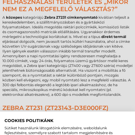
FELHASZNÁLÁSI TERÜLETEK ÉS „MIKOR
NEM EZ A MEGFELELŐ VÁLASZTÁS?”
A
közepes
kategóriájú
Zebra ZT231 címkenyomtató
kiválóan teljesít a
kereskedelemben, a szállítmányozásban és a gyártásközi
folyamatokban. Ideális megoldás raktári polccímkék, komissiózó listák
és csomagazonosító matricák előállítására. Ugyanakkor érdemes
mérlegelni a technológiai korlátokat is. Mivel ez a típus
direkt termál
eljárással dolgozik, nem javasolt tartós kültéri használatra, ahol a címke
közvetlen UV-sugárzásnak vagy szélsőséges időjárásnak van kitéve.
Ilyen igények esetén válasszon inkább termál transzfer modellt.
Amennyiben a napi nyomtatási igény rendszeresen meghaladja a
10.000 címkét, vagy 24 órás, folyamatos üzemű gyártósor mellé keres
megoldást, a Zebra ipari kategóriájú (ZT400 vagy ZT600 széria) modelljei
jelenthetnek biztonságosabb alternatívát. Ha viszont a mobilitás a fő
szempont, és a nyomtatást a raktár különböző pontjain, mozgás
közben kell elvégezni, egy mobil nyomtató lesz a megfelelő választás. A
300 dpi felbontás elegendő a legtöbb ipari alkalmazáshoz, de ha
speciális, mikroszkopikus méretű kódokat kell nyomtatni (pl.
elektronikai alkatrészekre), a 600 dpi-s modellek megfontolandók.
ZEBRA ZT231 (ZT23143-D3E000FZ)
ETIKETT NYOMTATÓ - CSOMAG
COOKIES POLITIKÁNK
TARTALMA
Sütiket használunk látogatóink elemzésére, weboldalunk
Zebra ZT231 közepes teljesítményű címkenyomtató, 4"-os érintőkijelző,
fejlesztésére, személyre szabott tartalom megjelenítésére és