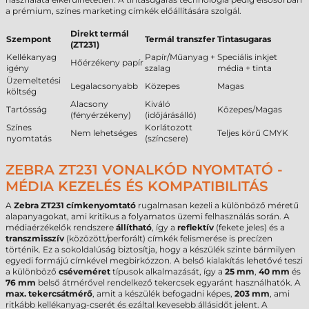
a prémium, színes marketing címkék előállítására szolgál.
Direkt termál
Szempont
Termál transzfer
Tintasugaras
(ZT231)
Kellékanyag
Papír/Műanyag +
Speciális inkjet
Hőérzékeny papír
igény
szalag
média + tinta
Üzemeltetési
Legalacsonyabb
Közepes
Magas
költség
Alacsony
Kiváló
Tartósság
Közepes/Magas
(fényérzékeny)
(időjárásálló)
Színes
Korlátozott
Nem lehetséges
Teljes körű CMYK
nyomtatás
(színcsere)
ZEBRA ZT231 VONALKÓD NYOMTATÓ -
MÉDIA KEZELÉS ÉS KOMPATIBILITÁS
A
Zebra ZT231 címkenyomtató
rugalmasan kezeli a különböző méretű
alapanyagokat, ami kritikus a folyamatos üzemi felhasználás során. A
médiaérzékelők rendszere
állítható
, így a
reflektív
(fekete jeles) és a
transzmisszív
(közözött/perforált) címkék felismerése is precízen
történik. Ez a sokoldalúság biztosítja, hogy a készülék szinte bármilyen
egyedi formájú címkével megbirkózzon. A belső kialakítás lehetővé teszi
a különböző
cséveméret
típusok alkalmazását, így a
25 mm
,
40 mm
és
76 mm
belső átmérővel rendelkező tekercsek egyaránt használhatók. A
max. tekercsátmérő
, amit a készülék befogadni képes,
203 mm
, ami
ritkább kellékanyag-cserét és ezáltal kevesebb állásidőt jelent. A