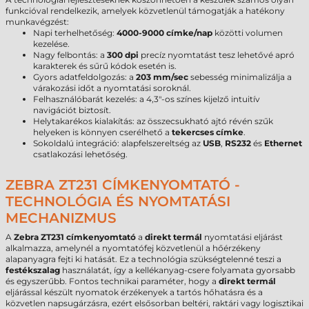
funkcióval rendelkezik, amelyek közvetlenül támogatják a hatékony
munkavégzést:
Napi terhelhetőség:
4000-9000 címke/nap
közötti volumen
kezelése.
Nagy felbontás: a
300 dpi
precíz nyomtatást tesz lehetővé apró
karakterek és sűrű kódok esetén is.
Gyors adatfeldolgozás: a
203 mm/sec
sebesség minimalizálja a
várakozási időt a nyomtatási soroknál.
Felhasználóbarát kezelés: a 4,3"-os színes kijelző intuitív
navigációt biztosít.
Helytakarékos kialakítás: az összecsukható ajtó révén szűk
helyeken is könnyen cserélhető a
tekercses címke
.
Sokoldalú integráció: alapfelszereltség az
USB
,
RS232
és
Ethernet
csatlakozási lehetőség.
ZEBRA ZT231 CÍMKENYOMTATÓ -
TECHNOLÓGIA ÉS NYOMTATÁSI
MECHANIZMUS
A
Zebra ZT231 címkenyomtató
a
direkt termál
nyomtatási eljárást
alkalmazza, amelynél a nyomtatófej közvetlenül a hőérzékeny
alapanyagra fejti ki hatását. Ez a technológia szükségtelenné teszi a
festékszalag
használatát, így a kellékanyag-csere folyamata gyorsabb
és egyszerűbb. Fontos technikai paraméter, hogy a
direkt termál
eljárással készült nyomatok érzékenyek a tartós hőhatásra és a
közvetlen napsugárzásra, ezért elsősorban beltéri, raktári vagy logisztikai