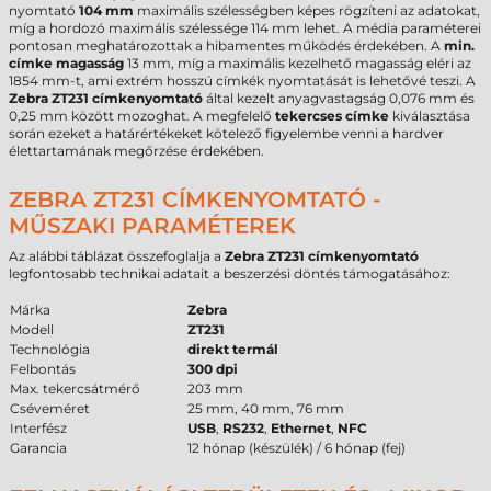
nyomtató
104 mm
maximális szélességben képes rögzíteni az adatokat,
míg a hordozó maximális szélessége 114 mm lehet. A média paraméterei
pontosan meghatározottak a hibamentes működés érdekében. A
min.
címke magasság
13 mm, míg a maximális kezelhető magasság eléri az
1854 mm-t, ami extrém hosszú címkék nyomtatását is lehetővé teszi. A
Zebra ZT231 címkenyomtató
által kezelt anyagvastagság 0,076 mm és
0,25 mm között mozoghat. A megfelelő
tekercses címke
kiválasztása
során ezeket a határértékeket kötelező figyelembe venni a hardver
élettartamának megőrzése érdekében.
ZEBRA ZT231 CÍMKENYOMTATÓ -
MŰSZAKI PARAMÉTEREK
Az alábbi táblázat összefoglalja a
Zebra ZT231 címkenyomtató
legfontosabb technikai adatait a beszerzési döntés támogatásához:
Márka
Zebra
Modell
ZT231
Technológia
direkt termál
Felbontás
300 dpi
Max. tekercsátmérő
203 mm
Cséveméret
25 mm, 40 mm, 76 mm
Interfész
USB
,
RS232
,
Ethernet
,
NFC
Garancia
12 hónap (készülék) / 6 hónap (fej)