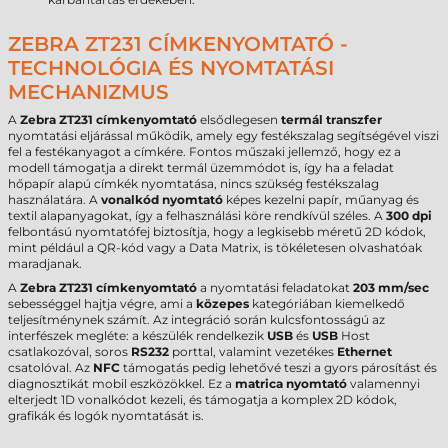
ZEBRA ZT231 CÍMKENYOMTATÓ -
TECHNOLÓGIA ÉS NYOMTATÁSI
MECHANIZMUS
A
Zebra ZT231 címkenyomtató
elsődlegesen
termál transzfer
nyomtatási eljárással működik, amely egy festékszalag segítségével viszi
fel a festékanyagot a címkére. Fontos műszaki jellemző, hogy ez a
modell támogatja a direkt termál üzemmódot is, így ha a feladat
hőpapír alapú címkék nyomtatása, nincs szükség festékszalag
használatára. A
vonalkód nyomtató
képes kezelni papír, műanyag és
textil alapanyagokat, így a felhasználási köre rendkívül széles. A
300 dpi
felbontású nyomtatófej biztosítja, hogy a legkisebb méretű 2D kódok,
mint például a QR-kód vagy a Data Matrix, is tökéletesen olvashatóak
maradjanak.
A
Zebra ZT231 címkenyomtató
a nyomtatási feladatokat
203 mm/sec
sebességgel hajtja végre, ami a
közepes
kategóriában kiemelkedő
teljesítménynek számít. Az integráció során kulcsfontosságú az
interfészek megléte: a készülék rendelkezik
USB
és
USB
Host
csatlakozóval, soros
RS232
porttal, valamint vezetékes
Ethernet
csatolóval. Az
NFC
támogatás pedig lehetővé teszi a gyors párosítást és
diagnosztikát mobil eszközökkel. Ez a
matrica nyomtató
valamennyi
elterjedt 1D vonalkódot kezeli, és támogatja a komplex 2D kódok,
grafikák és logók nyomtatását is.