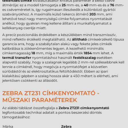
tekercses címke
kiválasztásakor kritikus paraméter a belső cséve
átmérője: ez a modell támogatja a
25
mm-es, a
40
mm-es és a
76
mm-
es cséveméretet is, így rugalmasan illeszkedik a különböző gyártói
szabványokhoz. A maximális külső tekercs átmérő
203
mm, ami
lehetővé teszi nagy mennyiségű címke folyamatos nyomtatását
anélkül, hogy gyakran meg kellene állítani a munkafolyamatot a
kellékanyag cseréje miatt.
A precíz pozicionálás érdekében a készülékben mind transzmisszív,
mind reflektív érzékelő megtalálható. Az
állítható
címkeérzékelő típusa
garancia arra, hogy a szabálytalan alakú vagy fekete jeles címkék
kalibrálása is zökkenőmentes legyen. A kezelhető minimális
címkemagasság
18
mm, míg a maximális érték
1854
mm lehet. A
termál transzfer
nyomtatáshoz használt
festékszalag
esetében
alapvető szabály, hogy a szalagnak legalább 2 mm-rel szélesebbnek kell
lennie a címkénél, hogy megóvja a nyomtatófejet a közvetlen
súrlódástól és az elektrosztatikus feltöltődéstől. Ebben az ipari
kialakítású gépben a szalag hossza akár a 450 métert is elérheti, ami
jelentősen csökkenti az állásidőt.
ZEBRA ZT231 CÍMKENYOMTATÓ -
MŰSZAKI PARAMÉTEREK
Az alábbi táblázat összefoglalja a
Zebra ZT231 címkenyomtató
legfontosabb technikai adatait a pontos beszerzési döntés
támogatásához:
Márka
Zebra