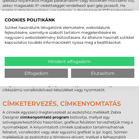
(például folyamatos magas páratartalom vagy közvetlen fröccsenő víz),
akkor magasabb IP-védettséggel rendelkező ipari gép javasolt. Ha
tartós kültéri használatra van szükség, a direkt termál (DT) technológia
nem javasolt, mert a napsugárzás hatására a nyomat olvashatatlanná
COOKIES POLITIKÁNK
válik; ilyenkor a
termál transzfer
eljárás az egyetlen megbízható út.
Sütiket használunk látogatóink elemzésére, weboldalunk
fejlesztésére, személyre szabott tartalom megjelenítésére és
ZEBRA ZT231 (ZT23143-T0E000FZ)
nagyszerű weboldalélmény biztosítására. Az általunk használt sütikkel
ETIKETT NYOMTATÓ - CSOMAG
kapcsolatos további információkért nyissa meg a beállításokat.
TARTALMA
Zebra ZT231 közepes teljesítményű címkenyomtató, 4"-os érintőkijelző,
Mindent elfogadom
300 dpi, termál transzfer, USB, RS232, Ethernet, BTLE, USB Host, EZPL
Fontos figyelembe venni, hogy egy adott gyártó modelljéhez többféle
Elfogadom
Elutasítom
cikkszámú termék tartozik, melyek tudásban, csomag tartalmában és
technikai paramétereiben eltérhetnek. Ezért mindig szükséges
meghatározni a pontos igényt és ez alapján választani megfelelő
cikkszámú vonalkódolvasó készüléket vagy nyomtatót.
CÍMKETERVEZÉS, CÍMKENYOMTATÁS
A címkék egyszerű megtervezését az eszközhöz mellékelt Zebra
Designer
címkenyomtató program
biztosítja, mellyel egy
szövegszerkesztőhöz hasonlóan, grafikus felületen tervezhetjük meg a
nyomatképet. A kinyomtatott címkék szabadon tartalmazhatnak
feliratot, vonalkódot vagy akár egyszínű grafikát is (pl. logó). Szintén
mellékeljük az eszközhöz a Windows drivert, mellyel a felhasználók