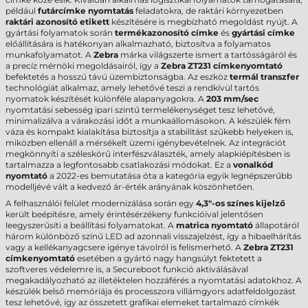
például
futárcímke nyomtatás
feladatokra, de raktári környezetben
raktári azonosító etikett
készítésére is megbízható megoldást nyújt. A
gyártási folyamatok során
termékazonosító címke
és
gyártási címke
előállítására is hatékonyan alkalmazható, biztosítva a folyamatos
munkafolyamatot. A
Zebra
márka világszerte ismert a tartósságáról és
a precíz mérnöki megoldásairól, így a
Zebra ZT231 címkenyomtató
befektetés a hosszú távú üzembiztonságba. Az eszköz
termál transzfer
technológiát alkalmaz, amely lehetővé teszi a rendkívül tartós
nyomatok készítését különféle alapanyagokra. A
203 mm/sec
nyomtatási sebesség ipari szintű termelékenységet tesz lehetővé,
minimalizálva a várakozási időt a munkaállomásokon. A készülék fém
váza és kompakt kialakítása biztosítja a stabilitást szűkebb helyeken is,
miközben ellenáll a mérsékelt üzemi igénybevételnek. Az integrációt
megkönnyíti a széleskörű interfészválaszték, amely alapkiépítésben is
tartalmazza a legfontosabb csatlakozási módokat. Ez a
vonalkód
nyomtató
a 2022-es bemutatása óta a kategória egyik legnépszerűbb
modelljévé vált a kedvező ár-érték arányának köszönhetően.
A felhasználói felület modernizálása során egy
4,3"-os színes kijelző
került beépítésre, amely érintésérzékeny funkcióival jelentősen
leegyszerűsíti a beállítási folyamatokat. A
matrica nyomtató
állapotáról
három különböző színű LED ad azonnali visszajelzést, így a hibaelhárítás
vagy a kellékanyagcsere igénye távolról is felismerhető. A
Zebra ZT231
címkenyomtató
esetében a gyártó nagy hangsúlyt fektetett a
szoftveres védelemre is, a Secureboot funkció aktiválásával
megakadályozható az illetéktelen hozzáférés a nyomtatási adatokhoz. A
készülék belső memóriája és processzora villámgyors adatfeldolgozást
tesz lehetővé, így az összetett grafikai elemeket tartalmazó címkék