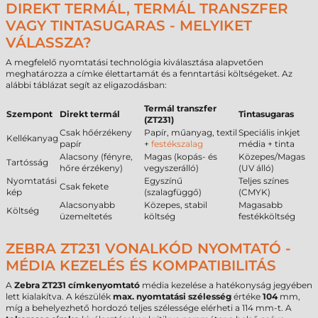
DIREKT TERMÁL, TERMÁL TRANSZFER
VAGY TINTASUGARAS - MELYIKET
VÁLASSZA?
A megfelelő nyomtatási technológia kiválasztása alapvetően
meghatározza a címke élettartamát és a fenntartási költségeket. Az
alábbi táblázat segít az eligazodásban:
Termál transzfer
Szempont
Direkt termál
Tintasugaras
(ZT231)
Csak hőérzékeny
Papír, műanyag, textil
Speciális inkjet
Kellékanyag
papír
+
festékszalag
média + tinta
Alacsony (fényre,
Magas (kopás- és
Közepes/Magas
Tartósság
hőre érzékeny)
vegyszerálló)
(UV álló)
Nyomtatási
Egyszínű
Teljes színes
Csak fekete
kép
(szalagfüggő)
(CMYK)
Alacsonyabb
Közepes, stabil
Magasabb
Költség
üzemeltetés
költség
festékköltség
ZEBRA ZT231 VONALKÓD NYOMTATÓ -
MÉDIA KEZELÉS ÉS KOMPATIBILITÁS
A
Zebra ZT231 címkenyomtató
média kezelése a hatékonyság jegyében
lett kialakítva. A készülék
max. nyomtatási szélesség
értéke
104
mm,
míg a behelyezhető hordozó teljes szélessége elérheti a 114 mm-t. A