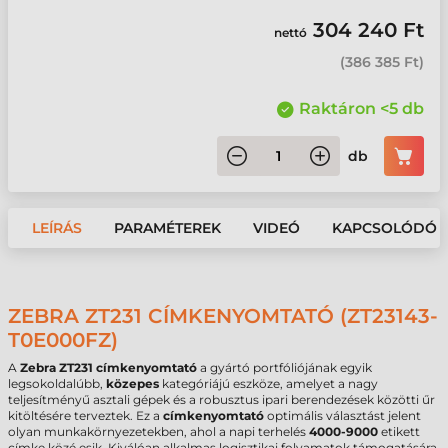
304 240 Ft
nettó
(
386 385 Ft
)
Raktáron <5 db
db
LEÍRÁS
PARAMÉTEREK
VIDEÓ
KAPCSOLÓDÓ 
ZEBRA ZT231 CÍMKENYOMTATÓ (ZT23143-
T0E000FZ)
A
Zebra ZT231 címkenyomtató
a gyártó portfóliójának egyik
legsokoldalúbb,
közepes
kategóriájú eszköze, amelyet a nagy
teljesítményű asztali gépek és a robusztus ipari berendezések közötti űr
kitöltésére terveztek. Ez a
címkenyomtató
optimális választást jelent
olyan munkakörnyezetekben, ahol a napi terhelés
4000-9000
etikett
címke közé esik. Kiválóan alkalmas logisztikai folyamatok támogatására,