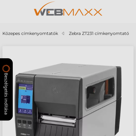
Közepes címkenyomtatók
Zebra ZT231 címkenyomtató
Beszélgetés indítása