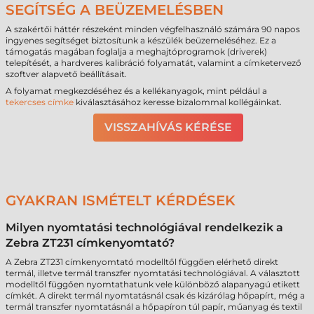
SEGÍTSÉG A BEÜZEMELÉSBEN
A szakértői háttér részeként minden végfelhasználó számára 90 napos
ingyenes segítséget biztosítunk a készülék beüzemeléséhez. Ez a
támogatás magában foglalja a meghajtóprogramok (driverek)
telepítését, a hardveres kalibráció folyamatát, valamint a címketervező
szoftver alapvető beállításait.
A folyamat megkezdéséhez és a kellékanyagok, mint például a
tekercses címke
kiválasztásához keresse bizalommal kollégáinkat.
VISSZAHÍVÁS KÉRÉSE
GYAKRAN ISMÉTELT KÉRDÉSEK
Milyen nyomtatási technológiával rendelkezik a
Zebra ZT231 címkenyomtató?
A Zebra ZT231 címkenyomtató modelltől függően elérhető direkt
termál, illetve termál transzfer nyomtatási technológiával. A választott
modelltől függően nyomtathatunk vele különböző alapanyagú etikett
címkét. A direkt termál nyomtatásnál csak és kizárólag hőpapírt, még a
termál transzfer nyomtatásnál a hőpapíron túl papír, műanyag és textil