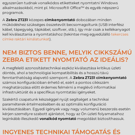
egyszerűen tudnak vonalkódos etiketteket nyomtatni Windows
alkalmazásokból, mint pl. Microsoft® Office™ és egyéb népszerű
programok.
A
Zebra ZT231
közepes
címkenyomtató
dobozában minden
működéshez szükséges összetevőt becsomagoltunk (USB interfész
kábel, tápegység, tápkábel, szoftver, stb.), így már csak a kellékanyagot
kell kiválasztania a nyomtatáshoz (tekintse meg egyedülálló
tekercses
címke raktári kínálatunkat
).
NEM BIZTOS BENNE, MELYIK CIKKSZÁMÚ
ZEBRA ETIKETT NYOMTATÓ AZ IDEÁLIS?
A megfelelő azonosítástechnikai eszköz kiválasztása kritikus üzleti
döntés, ahol a technológiai kompatibilitás és a hosszú távú
fenntarthatóság alapvető szempont. A
Zebra ZT231 címkenyomtató
számos konfigurációban érhető el, ezért a pontos cikkszám
meghatározása előtt érdemes felmérni a meglévő informatikai
infrastruktúrát és a specifikus nyomtatási igényeket.
Szakértő csapatunk készséggel nyújt segítséget a technikai
paraméterek értelmezésében és az optimális konfiguráció
kiválasztásában. Egyedi igények vagy nagy volumenű beszerzés esetén
kérjen személyre szabott ajánlatot, hogy az Ön üzleti folyamataihoz
leginkább illeszkedő
vonalkód nyomtató
megoldást biztosíthassuk.
INGYENES TECHNIKAI TÁMOGATÁS ÉS