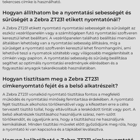
tekercses címke is használható.
Hogyan állíthatom be a nyomtatási sebességét és
sűrűségét a Zebra ZT231 etikett nyomtatónál?
A Zebra ZT231 etikett nyomtató nyomtatási sebességét és sűrűségét az
eszköz vezérlőpanelén vagy a számítógépen futó nyomtatási szoftveren
keresztül lehet beállítani. A vezérlőpanelen található beállítási menüben
általában lehetőség van a nyomtatási sebesség állítására, míg a
sűrűséget a nyomtató szoftverén keresztül lehet finomhangolni, ami
lehetővé teszi a nyomatok sötétebb vagy világosabb megjelenítését a
címkén vagy papíron. A nyomtatási sebesség és sűrűség beállítása
segíthet az optimális nyomtatási eredmények elérésében és a
fogyasztási anyagok takarékosabb használatában.
Hogyan tisztítsam meg a Zebra ZT231
címkenyomtató fejét és a belső alkatrészeit?
A Zebra ZT231 vonalkód nyomtató tisztítása fontos a megfelelő
működés és nyomtatási minőség fenntartása érdekében. A nyomtató
fejét tisztítsuk alkoholos törlőkendővel vagy a kifezetten erre a célra
tervezett tisztító tollal, hogy eltávolítsuk a lerakódott tintát vagy port. A
belső alkatrészek tisztításához használjunk száraz, nem-szőtt
törlőkendőt, és ügyeljünk arra, hogy a tisztításhoz ne használjunk
kemikáliákat. Minden tisztítási művelet előtt győződjünk meg róla, hogy
a nyomtató ki van kapcsolva és a tápkábel leválasztva.