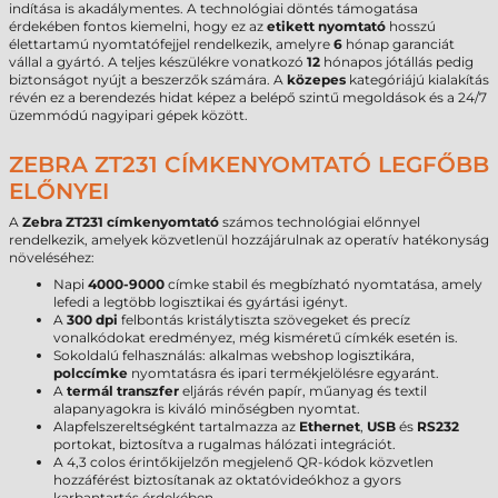
indítása is akadálymentes. A technológiai döntés támogatása
érdekében fontos kiemelni, hogy ez az
etikett nyomtató
hosszú
élettartamú nyomtatófejjel rendelkezik, amelyre
6
hónap garanciát
vállal a gyártó. A teljes készülékre vonatkozó
12
hónapos jótállás pedig
biztonságot nyújt a beszerzők számára. A
közepes
kategóriájú kialakítás
révén ez a berendezés hidat képez a belépő szintű megoldások és a 24/7
üzemmódú nagyipari gépek között.
ZEBRA ZT231 CÍMKENYOMTATÓ LEGFŐBB
ELŐNYEI
A
Zebra ZT231 címkenyomtató
számos technológiai előnnyel
rendelkezik, amelyek közvetlenül hozzájárulnak az operatív hatékonyság
növeléséhez:
Napi
4000-9000
címke stabil és megbízható nyomtatása, amely
lefedi a legtöbb logisztikai és gyártási igényt.
A
300 dpi
felbontás kristálytiszta szövegeket és precíz
vonalkódokat eredményez, még kisméretű címkék esetén is.
Sokoldalú felhasználás: alkalmas webshop logisztikára,
polccímke
nyomtatásra és ipari termékjelölésre egyaránt.
A
termál transzfer
eljárás révén papír, műanyag és textil
alapanyagokra is kiváló minőségben nyomtat.
Alapfelszereltségként tartalmazza az
Ethernet
,
USB
és
RS232
portokat, biztosítva a rugalmas hálózati integrációt.
A 4,3 colos érintőkijelzőn megjelenő QR-kódok közvetlen
hozzáférést biztosítanak az oktatóvideókhoz a gyors
karbantartás érdekében.