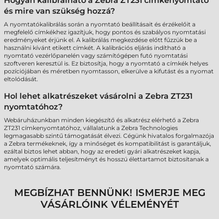
Hogyan kalibrálható a Zebra ZT231 címkenyomtató
és mire van szükség hozzá?
A nyomtatókalibrálás során a nyomtató beállításait és érzékelőit a
megfelelő címkékhez igazítjuk, hogy pontos és szabályos nyomtatási
eredményeket érjünk el. A kalibrálás megkezdése előtt fűzzük be a
használni kívánt etikett címkét. A kalibrációs eljárás indítható a
nyomtató vezérlőpanelén vagy számítógépen futó nyomtatási
szoftveren keresztül is. Ez biztosítja, hogy a nyomtató a címkék helyes
pozíciójában és méretben nyomtasson, elkerülve a kifutást és a nyomat
eltolódását.
Hol lehet alkatrészeket vásárolni a Zebra ZT231
nyomtatóhoz?
Webáruházunkban minden kiegészítő és alkatrész elérhető a Zebra
ZT231 címkenyomtatóhoz, vállalatunk a Zebra Technologies
legmagasabb szintű támogatását élvezi. Cégünk hivatalos forgalmazója
a Zebra termékeknek, így a minőséget és kompatibilitást is garantáljuk,
ezáltal biztos lehet abban, hogy az eredeti gyári alkatrészeket kapja,
amelyek optimális teljesítményt és hosszú élettartamot biztosítanak a
nyomtató számára.
MEGBÍZHAT BENNÜNK! ISMERJE MEG
VÁSÁRLÓINK VÉLEMÉNYÉT