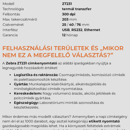
Modell
ZT231
Technológia
termál transzfer
Felbontás
300 dpi
Max. tekercsátmérő
203
mm
Cséveméret
25
/
40
/
76
mm
Interfész
USB
,
RS232
,
Ethernet
Garancia
12
hónap
FELHASZNÁLÁSI TERÜLETEK ÉS „MIKOR
NEM EZ A MEGFELELŐ VÁLASZTÁS?”
A
Zebra ZT231 címkenyomtató
az alábbi iparágakban nyújtja a
legnagyobb hozzáadott értéket:
Logisztika és raktározás:
Csomagcímkézés, komissiózó címkék
és palettaazonosítók készítése.
Gyártás:
Munkalapok kísérőkártyái, alkatrészjelölés és
minőségbiztosítási címkék nyomtatása.
Kereskedelem:
Nagy volumenű árazás, akciós jelölések és
polccímkék gyártása.
Egészségügy:
Laboratóriumi minták azonosítása és
készletkezelés.
Mikor érdemes más modellt választani? Amennyiben a napi címkeigény
nem éri el az 1000 darabot, egy asztali kategóriájú
etikett nyomtató
gazdaságosabb megoldás lehet. Ha a környezeti feltételek extrémek