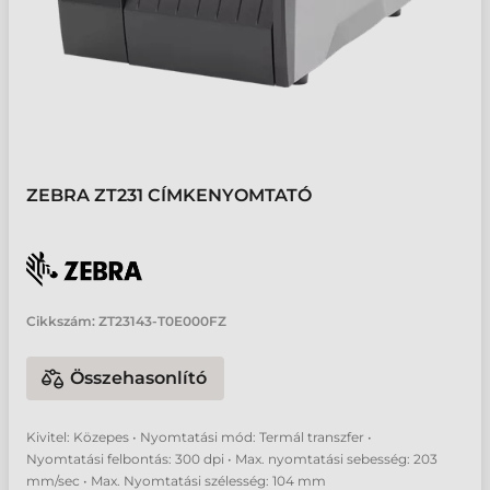
ZEBRA ZT231 CÍMKENYOMTATÓ
Cikkszám:
ZT23143-T0E000FZ
Összehasonlító
Kivitel: Közepes • Nyomtatási mód: Termál transzfer •
Nyomtatási felbontás: 300 dpi • Max. nyomtatási sebesség: 203
mm/sec • Max. Nyomtatási szélesség: 104 mm