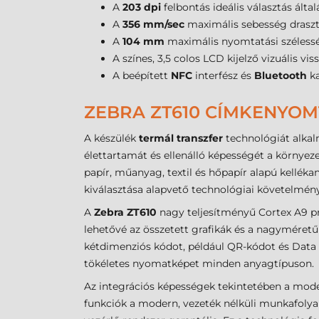
A
203 dpi
felbontás ideális választás álta
A
356 mm/sec
maximális sebesség draszt
A
104 mm
maximális nyomtatási szélessé
A színes, 3,5 colos LCD kijelző vizuális vi
A beépített
NFC
interfész és
Bluetooth
ka
ZEBRA ZT610 CÍMKENYOM
A készülék
termál transzfer
technológiát alkalm
élettartamát és ellenálló képességét a környez
papír, műanyag, textil és hőpapír alapú kellé
kiválasztása alapvető technológiai követelmény
A
Zebra ZT610
nagy teljesítményű Cortex A9 pr
lehetővé az összetett grafikák és a nagyméret
kétdimenziós kódot, például QR-kódot és Data M
tökéletes nyomatképet minden anyagtípuson.
Az integrációs képességek tekintetében a mode
funkciók a modern, vezeték nélküli munkafol