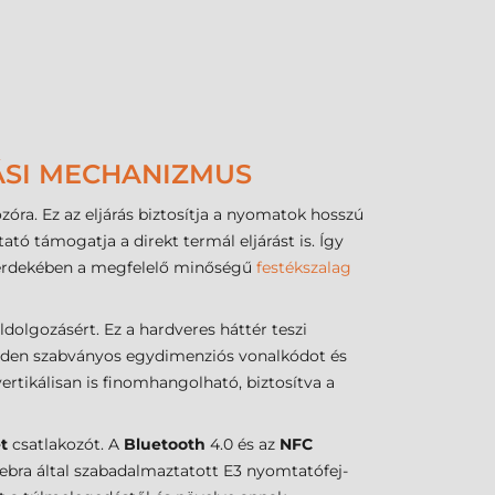
ÁSI MECHANIZMUS
zóra. Ez az eljárás biztosítja a nyomatok hosszú
ó támogatja a direkt termál eljárást is. Így
e érdekében a megfelelő minőségű
festékszalag
olgozásért. Ez a hardveres háttér teszi
minden szabványos egydimenziós vonalkódot és
rtikálisan is finomhangolható, biztosítva a
t
csatlakozót. A
Bluetooth
4.0 és az
NFC
Zebra által szabadalmaztatott E3 nyomtatófej-