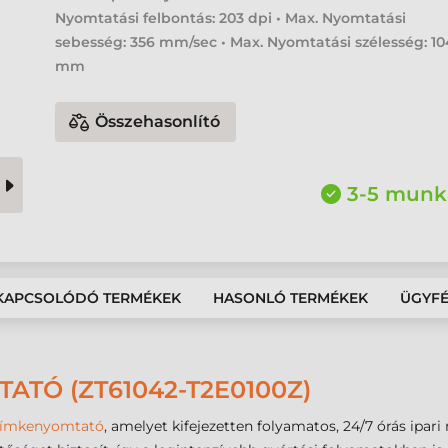
Nyomtatási felbontás: 203 dpi • Max. Nyomtatási
sebesség: 356 mm/sec • Max. Nyomtatási szélesség: 10
mm
Összehasonlító
3-5 munk
KAPCSOLÓDÓ TERMÉKEK
HASONLÓ TERMÉKEK
ÜGYF
ATÓ (ZT61042-T2E0100Z)
ímkenyomtató
, amelyet kifejezetten folyamatos, 24/7 órás ipar