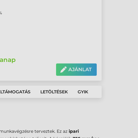
4
anap
AJÁNLAT
ÉLTÁMOGATÁS
LETÖLTÉSEK
GYIK
i munkavégzésre terveztek. Ez az
ipari