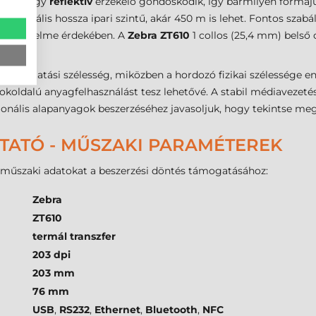
zív
és egy
reflektív
érzékelő gondoskodik, így bármilyen formájú
maximális hossza ipari szintű, akár 450 m is lehet. Fontos szab
ófej védelme érdekében. A
Zebra ZT610
1 collos (25,4 mm) belső 
m
nyomtatási szélesség, miközben a hordozó fizikai szélessége e
koldalú anyagfelhasználást tesz lehetővé. A stabil médiavezeté
ionális alapanyagok beszerzéséhez javasoljuk, hogy tekintse me
TATÓ - MŰSZAKI PARAMÉTEREK
b műszaki adatokat a beszerzési döntés támogatásához:
Zebra
ZT610
termál transzfer
203 dpi
203 mm
76 mm
USB
,
RS232
,
Ethernet
,
Bluetooth
,
NFC