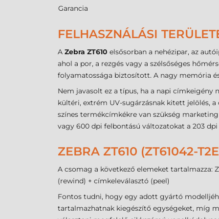
Garancia
FELHASZNÁLÁSI TERÜLET
A
Zebra ZT610
elsősorban a nehézipar, az autói
ahol a por, a rezgés vagy a szélsőséges hőmér
folyamatossága biztosított. A nagy memória és 
Nem javasolt ez a típus, ha a napi címkeigény 
kültéri, extrém UV-sugárzásnak kitett jelölés,
színes termékcímkékre van szükség marketing c
vagy 600 dpi felbontású változatokat a 203 dpi 
ZEBRA ZT610 (ZT61042-T
A csomag a következő elemeket tartalmazza: Zeb
(rewind) + címkeleválasztó (peel)
Fontos tudni, hogy egy adott gyártó modelljéh
tartalmazhatnak kiegészítő egységeket, míg má