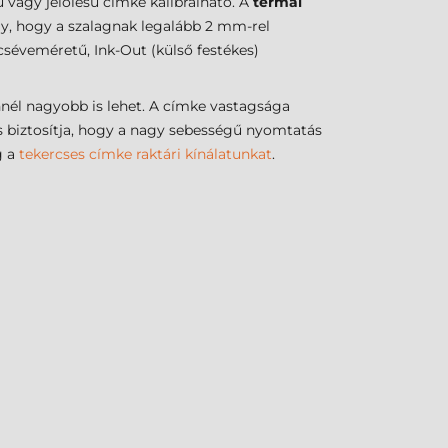
 vagy jelölésű címke kalibrálható. A
termál
ály, hogy a szalagnak legalább 2 mm-rel
cséveméretű, Ink-Out (külső festékes)
nnél nagyobb is lehet. A címke vastagsága
s biztosítja, hogy a nagy sebességű nyomtatás
g a
tekercses címke raktári kínálatunkat
.