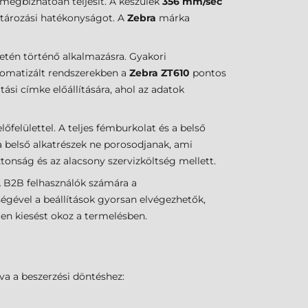
 megbízhatóan teljesít. A készülék
356 mm/sec
ktározási hatékonyságot. A
Zebra
márka
etén történő alkalmazásra. Gyakori
utomatizált rendszerekben a
Zebra ZT610
pontos
i címke előállítására, ahol az adatok
őfelülettel. A teljes fémburkolat és a belső
 a belső alkatrészek ne porosodjanak, ami
onság és az alacsony szervizköltség mellett.
A B2B felhasználók számára a
ségével a beállítások gyorsan elvégezhetők,
len kiesést okoz a termelésben.
va a beszerzési döntéshez: