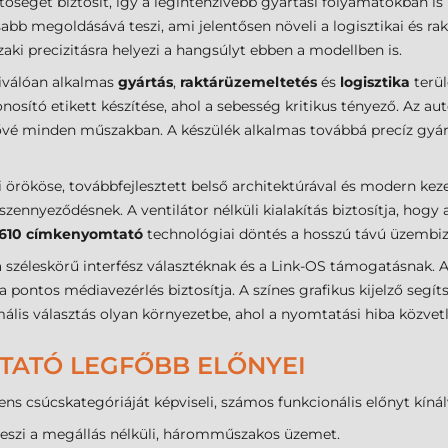
tőséget biztosít, így a legintenzívebb gyártási folyamatokban is
bb megoldásává teszi, ami jelentősen növeli a logisztikai és ra
aki precizitásra helyezi a hangsúlyt ebben a modellben is.
kiválóan alkalmas
gyártás
,
raktárüzemeltetés
és
logisztika
terül
nosító etikett készítése, ahol a sebesség kritikus tényező. Az a
é minden műszakban. A készülék alkalmas továbbá precíz gyártás
 örököse, továbbfejlesztett belső architektúrával és modern kezel
szennyeződésnek. A ventilátor nélküli kialakítás biztosítja, hogy
T610 címkenyomtató
technológiai döntés a hosszú távú üzembizt
a széleskörű interfész választéknak és a Link-OS támogatásnak. 
pontos médiavezérlés biztosítja. A színes grafikus kijelző segít
ális választás olyan környezetbe, ahol a nyomtatási hiba közvet
TATÓ LEGFŐBB ELŐNYEI
ns csúcskategóriáját képviseli, számos funkcionális előnyt kínál
teszi a megállás nélküli, háromműszakos üzemet.