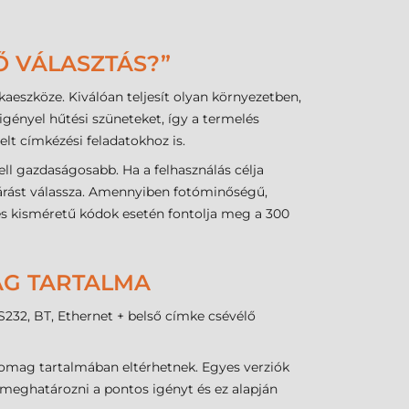
Ő VÁLASZTÁS?”
aeszköze. Kiválóan teljesít olyan környezetben,
gényel hűtési szüneteket, így a termelés
lt címkézési feladatokhoz is.
ll gazdaságosabb. Ha a felhasználás célja
árást válassza. Amennyiben fotóminőségű,
és kisméretű kódok esetén fontolja meg a 300
MAG TARTALMA
S232, BT, Ethernet + belső címke csévélő
somag tartalmában eltérhetnek. Egyes verziók
 meghatározni a pontos igényt és ez alapján