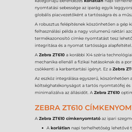
kategóriájú berendezés
korlátlan
napi terhelhe
nyomtatási sebessége az iparág egyik leggyorsa
globális piacvezetőként a tartósságra és a műsz
A robusztus felépítésnek köszönhetően a gép 
felhasználási példa a nagy volumenű raktári azo
termékazonosító címke nyomtatást tesz lehetőv
integritása és a nyomat tartóssága alapfeltétel.
A
Zebra ZT610
a korábbi Xi4 széria technológiai
mechanika ellenáll a fizikai hatásoknak és a por
csökkenti a karbantartási igényt. Ez a
Zebra Z
Az eszköz integrálása egyszerű, köszönhetően 
költséghatékonyságot a tartós nyomtatófej és a 
minimalizálva az állásidőt. A
Zebra ZT610
optim
ZEBRA ZT610 CÍMKENYOM
A
Zebra ZT610 címkenyomtató
az ipari szegme
A
korlátlan
napi terhelhetőség lehetővé 