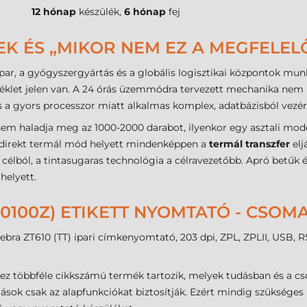
12 hónap
készülék,
6 hónap
fej
EK ÉS „MIKOR NEM EZ A MEGFELEL
par, a gyógyszergyártás és a globális logisztikai központok munk
séklet jelen van. A 24 órás üzemmódra tervezett mechanika nem i
a gyors processzor miatt alkalmas komplex, adatbázisból vezére
nem haladja meg az 1000-2000 darabot, ilyenkor egy asztali mode
 a direkt termál mód helyett mindenképpen a
termál transzfer
elj
élból, a tintasugaras technológia a célravezetőbb. Apró betűk 
helyett.
2E0100Z) ETIKETT NYOMTATÓ - CSO
ra ZT610 (TT) ipari címkenyomtató, 203 dpi, ZPL, ZPLII, USB, R
ez többféle cikkszámú termék tartozik, melyek tudásban és a c
sok csak az alapfunkciókat biztosítják. Ezért mindig szükséges