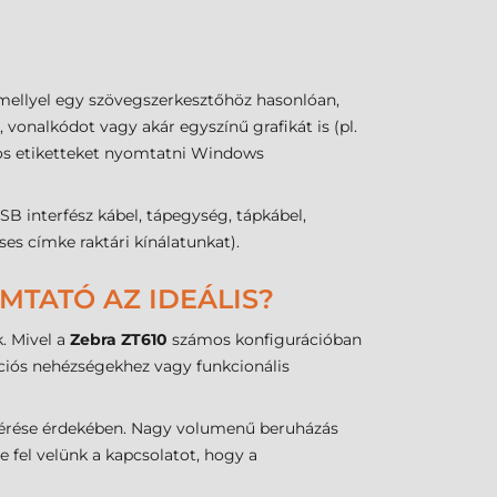
mellyel egy szövegszerkesztőhöz hasonlóan,
vonalkódot vagy akár egyszínű grafikát is (pl.
dos etiketteket nyomtatni Windows
interfész kábel, tápegység, tápkábel,
ses címke raktári kínálatunkat).
MTATÓ AZ IDEÁLIS?
. Mivel a
Zebra ZT610
számos konfigurációban
ációs nehézségekhez vagy funkcionális
lmérése érdekében. Nagy volumenű beruházás
e fel velünk a kapcsolatot, hogy a