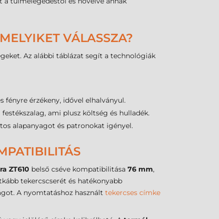
et a túlmelegedéstől és növelve annak
 MELYIKET VÁLASSZA?
eket. Az alábbi táblázat segít a technológiák
 fényre érzékeny, idővel elhalványul.
festékszalag, ami plusz költség és hulladék.
tos alapanyagot és patronokat igényel.
MPATIBILITÁS
ra ZT610
belső cséve kompatibilitása
76 mm
,
itkább tekercscserét és hatékonyabb
ot. A nyomtatáshoz használt
tekercses címke