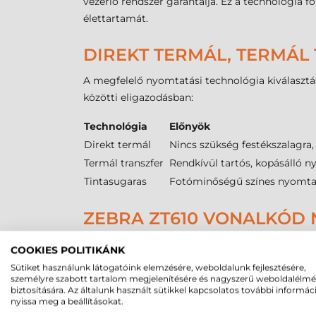
vezérlő rendszer garantálja. Ez a technológia 
élettartamát.
DIREKT TERMÁL, TERMÁL 
A megfelelő nyomtatási technológia kiválasztás
közötti eligazodásban:
Technológia
Előnyök
Direkt termál
Nincs szükség festékszalagra,
Termál transzfer
Rendkívül tartós, kopásálló n
Tintasugaras
Fotóminőségű színes nyomtatá
ZEBRA ZT610 VONALKÓD N
Az
ipari
felhasználás során a média kezelése k
COOKIES POLITIKÁNK
amely az ipari szabványú tekercsek fogadását 
Sütiket használunk látogatóink elemzésére, weboldalunk fejlesztésére,
munkavégzést eredményez. A készülék képes k
személyre szabott tartalom megjelenítésére és nagyszerű weboldalélm
biztosítására. Az általunk használt sütikkel kapcsolatos további informác
típusa lehet papír, szintetikus műanyag vagy tex
nyissa meg a beállításokat.