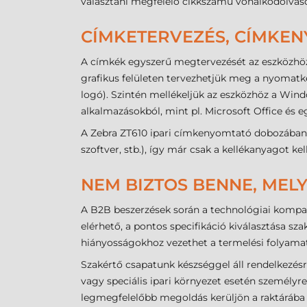
választani megfelelő cikkszámú vonalkódolvas
CÍMKETERVEZÉS, CÍMKE
A címkék egyszerű megtervezését az eszközhöz
grafikus felületen tervezhetjük meg a nyomatké
logó). Szintén mellékeljük az eszközhöz a Win
alkalmazásokból, mint pl. Microsoft Office és
A Zebra ZT610 ipari címkenyomtató dobozában
szoftver, stb.), így már csak a kellékanyagot k
NEM BIZTOS BENNE, MELY
A B2B beszerzések során a technológiai kompat
elérhető, a pontos specifikáció kiválasztása s
hiányosságokhoz vezethet a termelési folyama
Szakértő csapatunk készséggel áll rendelkezé
vagy speciális ipari környezet esetén személyre
legmegfelelőbb megoldás kerüljön a raktárába 