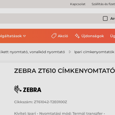
Kapcsolat
Szállítás és fize
Ar
olgáltatások
Akció
Újdonságok
Üg
ikett nyomtató, vonalkód nyomtató
Ipari címkenyomtatók
ZEBRA ZT610 CÍMKENYOMTAT
Cikkszám:
ZT61042-T2E0100Z
Kivitel: Ipari • Nyomtatási mód: Termál transzfer •