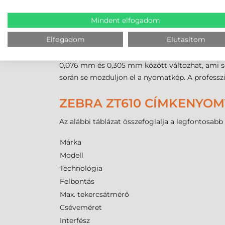
A média érzékeléséről egy állítható
transzmiss
transzfer
nyomtatáshoz használt
festékszalag
Mindent elfogadom
szélesebbnek kell lennie a címkénél a nyomtat
tekercseket fogad be.
Elfogadom
Elutasítom
A média paraméterei között szerepel a
104 m
0,076 mm és 0,305 mm között változhat, ami so
során se mozduljon el a nyomatkép. A professz
ZEBRA ZT610 CÍMKENYOM
Az alábbi táblázat összefoglalja a legfontosab
Márka
Modell
Technológia
Felbontás
Max. tekercsátmérő
Cséveméret
Interfész