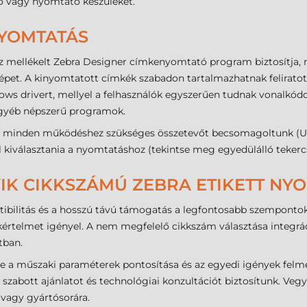
ó vagy nyomtató készüléket.
NYOMTATÁS
 mellékelt Zebra Designer címkenyomtató program biztosítja, 
pet. A kinyomtatott címkék szabadon tartalmazhatnak feliratot, 
dows drivert, mellyel a felhasználók egyszerűen tudnak vonalkó
 egyéb népszerű programok.
 minden működéshez szükséges összetevőt becsomagoltunk (USB 
ell kiválasztania a nyomtatáshoz (tekintse meg egyedülálló tekerc
IK CIKKSZÁMÚ ZEBRA ETIKETT NYO
ibilitás és a hosszú távú támogatás a legfontosabb szempontok
zakértelmet igényel. A nem megfelelő cikkszám választása integr
tban.
sre a műszaki paraméterek pontosítása és az egyedi igények fe
 szabott ajánlatot és technológiai konzultációt biztosítunk. Vegy
vagy gyártósorára.