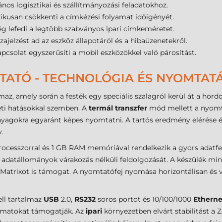
lános logisztikai és szállítmányozási feladatokhoz.
ikusan csökkenti a címkézési folyamat időigényét.
g lefedi a legtöbb szabványos ipari címkeméretet.
sszajelzést ad az eszköz állapotáról és a hibaüzenetekről.
pcsolat egyszerűsíti a mobil eszközökkel való párosítást.
TATÓ - TECHNOLÓGIA ÉS NYOMTAT
az, amely során a festék egy speciális szalagról kerül át a hordo
eti hatásokkal szemben. A
termál transzfer
mód mellett a nyomtat
kanyagokra egyaránt képes nyomtatni. A tartós eredmény elérés
.
ocesszorral és 1 GB RAM memóriával rendelkezik a gyors adatfeld
ű adatállományok várakozás nélküli feldolgozását. A készülék 
atrixot is támogat. A nyomtatófej nyomása horizontálisan és ve
ll tartalmaz
USB
2.0,
RS232
soros portot és 10/100/1000
Etherne
yamatokat támogatják. Az
ipari
környezetben elvárt stabilitást a 