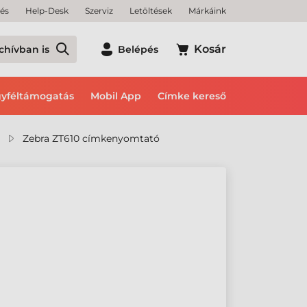
tés
Help-Desk
Szerviz
Letöltések
Márkáink
Kosár
chívban is
Belépés
yféltámogatás
Mobil App
Címke kereső
Zebra ZT610 címkenyomtató
Ó