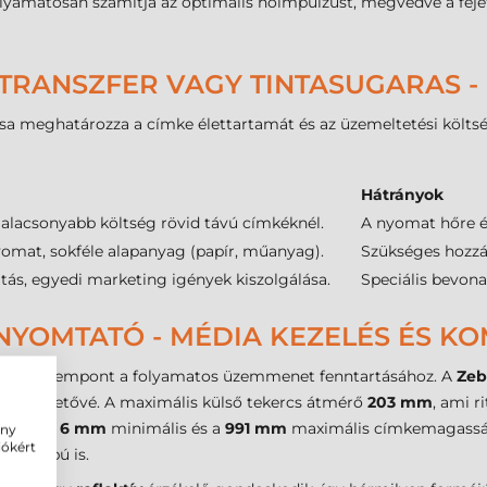
folyamatosan számítja az optimális hőimpulzust, megvédve a fej
TRANSZFER VAGY TINTASUGARAS -
a meghatározza a címke élettartamát és az üzemeltetési költség
Hátrányok
 alacsonyabb költség rövid távú címkéknél.
A nyomat hőre és
yomat, sokféle alapanyag (papír, műanyag).
Szükséges hozzá 
s, egyedi marketing igények kiszolgálása.
Speciális bevona
YOMTATÓ - MÉDIA KEZELÉS ÉS KO
ritikus szempont a folyamatos üzemmenet fenntartásához. A
Zeb
teszi lehetővé. A maximális külső tekercs átmérő
203 mm
, ami r
ezelni a
6 mm
minimális és a
991 mm
maximális címkemagasság
ény
iókért
til alapú is.