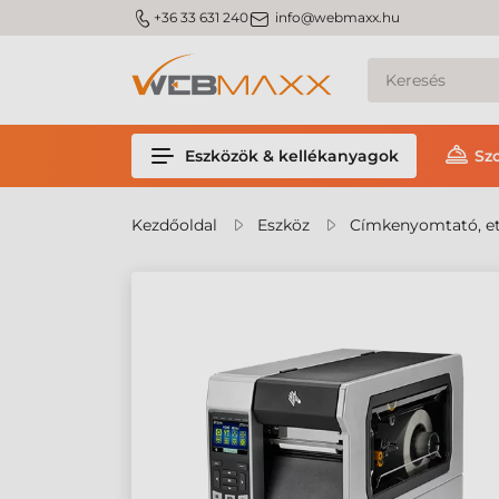
m_phone
m_email
+36 33 631 240
info@webmaxx.hu
Eszközök & kellékanyagok
Sz
Kezdőoldal
Eszköz
Címkenyomtató, et