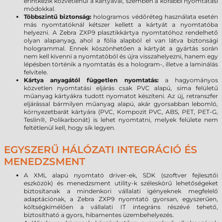
érintkezik közvetlenül a kártyával, szemben a korábbi nyomtatási
módokkal.
Többszintű biztonság:
hologramos védőréteg használata esetén
más nyomtatóknál kétszer kellett a kártyát a nyomtatóba
helyezni. A Zebra ZXP9 plasztikkártya nyomtatóhoz rendelhető
olyan alapanyag, ahol a fólia alapból el van látva biztonsági
hologrammal. Ennek köszönhetően a kártyát a gyártás során
nem kell kivenni a nyomtatóból és újra visszahelyezni, hanem egy
lépésben történik a nyomtatás és a hologram-, illetve a laminálás
felvitele.
Kártya anyagától független nyomtatás:
a hagyományos
közvetlen nyomtatási eljárás csak PVC alapú, sima felületű
műanyag kártyákra tudott nyomatot készíteni. Az új, retranszfer
eljárással bármilyen műanyag alapú, akár gyorsabban lebomló,
környezetbarát kártyára (PVC, Kompozit PVC, ABS, PET, PET-G,
Teslin®, Polikarbonát) is lehet nyomtatni, melyek felülete nem
feltétlenül kell, hogy sík legyen.
EGYSZERŰ HÁLÓZATI INTEGRÁCIÓ ÉS
MENEDZSMENT
A XML alapú nyomtató driver-ek, SDK (szoftver fejlesztői
eszközök) és menedzsment utility-k széleskörű lehetőségeket
biztosítanak a mindenkori vállalati igényeknek megfelelő
adaptációnak, a Zebra ZXP9 nyomtató gyorsan, egyszerűen,
költségkímélően a vállalati IT integráns részévé tehető,
biztosítható a gyors, hibamentes üzembehelyezés.