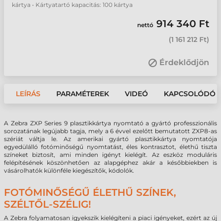
kártya • Kártyatartó kapacitás: 100 kártya
914 340 Ft
nettó
(
1 161 212 Ft
)
Érdeklődjön
LEÍRÁS
PARAMÉTEREK
VIDEÓ
KAPCSOLÓDÓ 
A Zebra ZXP Series 9 plasztikkártya nyomtató a gyártó professzionális
sorozatának legújabb tagja, mely a 6 évvel ezelőtt bemutatott ZXP8-as
szériát váltja le. Az amerikai gyártó plasztikkártya nyomtatója
egyedülálló fotóminőségű nyomtatást, éles kontrasztot, élethű tiszta
színeket biztosít, ami minden igényt kielégít. Az eszköz moduláris
felépítésének köszönhetően az alapgéphez akár a későbbiekben is
vásárolhatók különféle kiegészítők, kódolók.
FOTÓMINŐSÉGŰ ÉLETHŰ SZÍNEK,
SZÉLTŐL-SZÉLIG!
A Zebra folyamatosan igyekszik kielégíteni a piaci igényeket, ezért az új