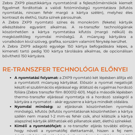
Zebra ZXP9 plasztikkártya nyomtatónál a fejlesztőmérnökök kiemelt
figyelmet fordítottak a valódi fotóminőségű nyomtatásra (kifutós
nyomtatás, nincsen fehér margó a kártya szélén), melyhez éles
kontraszt és élethű, tiszta színek párosulnak.
A Zebra ZXP9 nyomtató színes és monokróm (fekete) kártyák
elkészítésére egyaránt alkalmas. A re-transzfer technológiának
köszönhetően a kártya nyomtatása kifutós (margó nélküli) és
megközelítőleg nyomdai minőségű. A műanyag kártyákra a
vonalkódon kívül szöveg, grafika, sorszám valamint fénykép kerülhet.
A Zebra ZXP9 adagoló egysége 150 kártya befogadására képes, a
kimeneti tartó pedig 100 kártya tárolására alkalmas, de opcionálisan
bővíthető 150 kártyásra.
RE-TRANSZFER TECHNOLÓGIA ELŐNYEI
A nyomtatási folyamat:
a ZXP9 nyomtató két lépésben állítja elő
a nyomtatott műanyag kártyákat. Először a nyomat negatívját
készíti el szublimációs eljárással egy átlátszó és rugalmas hordozó
fóliára (Zebra transzfer film 800012-601). Majd a második lépésben
thermo-transzfer eljárással nyomtatja rá a hordozó szalagról a
kártyára a nyomatot - akár egyszerre a kártya mindkét oldalára.
Nyomdai minőség:
az eljárásnak köszönhetően nyomdai
minőségű, kifutós (kifutós nyomtatásnak köszönhetően a kártya
szélén nem marad 1-2 mm-es fehér csík, ahol kilátszik a kártya
alapszíne) kártyák állíthatóak elő pillanatok alatt, élethű színekkel.
Kíméli a nyomtatófejet:
a re-transzfer eljárás további előnye,
hogy növeli a nyomatófej élettartamát, hiszen a fej nem