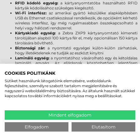
RFID kódoló egység:
a kártyanyomtatóba használható RFID
kártyák kódolásához szükséges kiegészítő.
Wi-Fi interfész:
az amerikai gyártó készüléke alapkiépítésben
USB és Ethernet csatlakozással rendelkezik, de opcióként kérhető
wireless interfész, így még rugalmasabban összekapcsolható a
helyi vagy hálózati rendszerrel.
Kártyakiadó egység:
a Zebra ZXP9 kártyanyomtató kimeneti
tárolójában alapból 100 kártya fér el, mely opcionálisan 150 kártya
tárolására bővíthető.
Biztonsági zár:
a nyomtató egységei külön-külön zárhatóak,
hogy illetéktelenek ne tudják az eszközt kinyitni
Lamináló egység:
a nyomtatóhoz vásárolható egy és kétoldalas
lamináló egység. Az eljárásnak köszönhetően jelentősen
megnövelhető a nyomtatott kártyák élettartama, továbbá védi a
COOKIES POLITIKÁNK
kártyákat a csalás és hamisítás ellen is.
Sütiket használunk látogatóink elemzésére, weboldalunk
PLASZTIKKÁRTYA TERVEZÉSÉTŐL A
fejlesztésére, személyre szabott tartalom megjelenítésére és
nagyszerű weboldalélmény biztosítására. Az általunk használt sütikkel
NYOMTATÁSIG
kapcsolatos további információkért nyissa meg a beállításokat.
A Zebra plasztikkártya nyomtatóihoz ingyenesen rendelkezésre
bocsátjuk a Windows drivert, melyet telepítve számos Windows
applikáció alkalmassá válik nyomtatott műanyag kártyák előállítására.
Mindent elfogadom
Olyan közkedvelt alkalmazásokból is kezdeményezhető a nyomtatás,
mint az Adobe Photoshop vagy a CorelDraw.
Elfogadom
Elutasítom
A PVC kártyák szakszerű elkészítését és felprogramozását az eszközhöz
külön megvásárolható Zebra CardStudio szoftverrel teheti meg a
legegyszerűbben, mellyel egy tipikus képszerkesztővel szinte