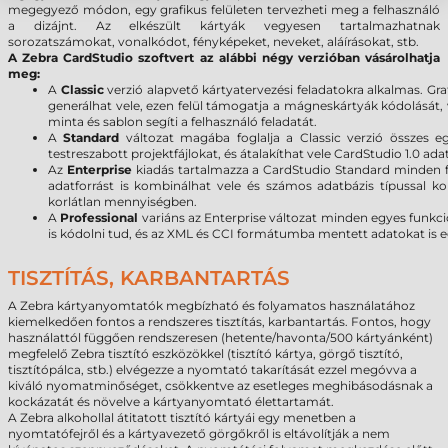
megegyező módon, egy grafikus felületen tervezheti meg a felhasználó
a dizájnt. Az elkészült kártyák vegyesen tartalmazhatnak
sorozatszámokat, vonalkódot, fényképeket, neveket, aláírásokat, stb.
A Zebra CardStudio szoftvert az alábbi négy verzióban vásárolhatja
meg:
A
Classic
verzió alapvető kártyatervezési feladatokra alkalmas. G
generálhat vele, ezen felül támogatja a mágneskártyák kódolását, 
minta és sablon segíti a felhasználó feladatát.
A
Standard
változat magába foglalja a Classic verzió összes eg
testreszabott projektfájlokat, és átalakíthat vele CardStudio 1.0 ad
Az
Enterprise
kiadás tartalmazza a CardStudio Standard minden fu
adatforrást is kombinálhat vele és számos adatbázis típussal komp
korlátlan mennyiségben.
A
Professional
variáns az Enterprise változat minden egyes funkci
is kódolni tud, és az XML és CCI formátumba mentett adatokat is
TISZTÍTÁS, KARBANTARTÁS
A Zebra kártyanyomtatók megbízható és folyamatos használatához
kiemelkedően fontos a rendszeres tisztítás, karbantartás. Fontos, hogy
használattól függően rendszeresen (hetente/havonta/500 kártyánként)
megfelelő Zebra tisztító eszközökkel (tisztító kártya, görgő tisztító,
tisztítópálca, stb.) elvégezze a nyomtató takarítását ezzel megóvva a
kiváló nyomatminőséget, csökkentve az esetleges meghibásodásnak a
kockázatát és növelve a kártyanyomtató élettartamát.
A Zebra alkohollal átitatott tisztító kártyái egy menetben a
nyomtatófejről és a kártyavezető görgőkről is eltávolítják a nem