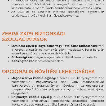
A Windows drivernek köszönhetően a meglevő alkalmazások
továbbra is működhetnek, a meglevő szoftver infrastruktúra
kihasználható, a már működő beruházások nem vesznek kárba.
Az USB és az Ethernet interfész segítségével egyszerűen
csatlakoztatható a helyi ill. a hálózati szerverhez.
ZEBRA ZXP9 BIZTONSÁGI
SZOLGÁLTATÁSOK
Lamináló egység (egyoldalas vagy kétoldalas fóliázáshoz):
védi
a kártyát a csalás és hamisítás ellen, meglátszik, ha a kártyán
valamilyen utólagos beavatkozás történik.
Biztonsági zár:
megakadályozható az illetéktelen hozzáférés
Kensington zár:
lopás elleni védelem
OPCIONÁLIS BŐVÍTÉSI LEHETŐSÉGEK
Mágneskártya kódoló egység:
a Zebra ZXP9 kártyanyomtatóba
használhatunk hagyományos alap- vagy mágneskártyát
(bankkártya). A mágneskártyák kódolása - az opcionálisan
megrendelhető kódolóegységgel - a nyomtatással egyidejűleg
elvégezhető.
Chipkártya kódoló egység:
a ZXP Series 9 kártyanyomtatóba
használható chipkártyák kódolásához szükséges kiegészítő
(kontaktusos és kontaktus nélküli smart kártya író egység).