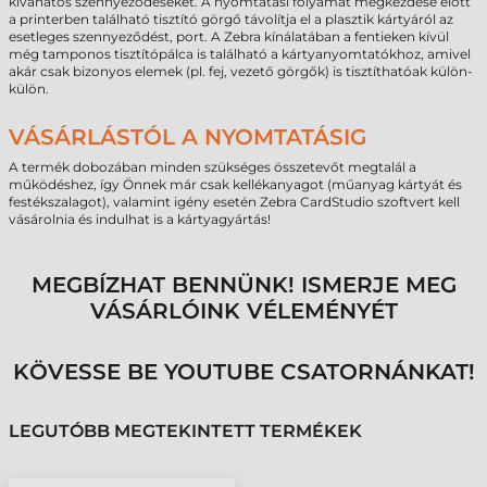
kívánatos szennyeződéseket. A nyomtátási folyamat megkezdése előtt
a printerben található tisztító görgő távolítja el a plasztik kártyáról az
esetleges szennyeződést, port. A Zebra kínálatában a fentieken kívül
még tamponos tisztítópálca is található a kártyanyomtatókhoz, amivel
akár csak bizonyos elemek (pl. fej, vezető görgők) is tisztíthatóak külön-
külön.
VÁSÁRLÁSTÓL A NYOMTATÁSIG
A termék dobozában minden szükséges összetevőt megtalál a
működéshez, így Önnek már csak kellékanyagot (műanyag kártyát és
festékszalagot), valamint igény esetén Zebra CardStudio szoftvert kell
vásárolnia és indulhat is a kártyagyártás!
MEGBÍZHAT BENNÜNK! ISMERJE MEG
VÁSÁRLÓINK VÉLEMÉNYÉT
KÖVESSE BE YOUTUBE CSATORNÁNKAT!
LEGUTÓBB MEGTEKINTETT TERMÉKEK