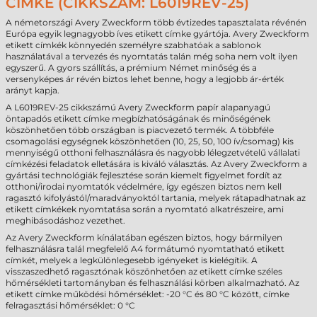
CÍMKE (CIKKSZÁM: L6019REV-25)
A németországi Avery Zweckform több évtizedes tapasztalata révénén
Európa egyik legnagyobb íves etikett címke gyártója. Avery Zweckform
etikett címkék könnyedén személyre szabhatóak a sablonok
használatával a tervezés és nyomtatás talán még soha nem volt ilyen
egyszerű. A gyors szállítás, a prémium Német minőség és a
versenyképes ár révén biztos lehet benne, hogy a legjobb ár-érték
arányt kapja.
A L6019REV-25 cikkszámú Avery Zweckform papír alapanyagú
öntapadós etikett címke megbízhatóságának és minőségének
köszönhetően több országban is piacvezető termék. A többféle
csomagolási egységnek köszönhetően (10, 25, 50, 100 ív/csomag) kis
mennyiségű otthoni felhasználásra és nagyobb lélegzetvételű vállalati
címkézési feladatok elletására is kiváló választás. Az Avery Zweckform a
gyártási technológiák fejlesztése során kiemelt figyelmet fordít az
otthoni/irodai nyomtatók védelmére, így egészen biztos nem kell
ragasztó kifolyástól/maradványoktól tartania, melyek rátapadhatnak az
etikett címkékek nyomtatása során a nyomtató alkatrészeire, ami
meghibásodáshoz vezethet.
Az Avery Zweckform kínálatában egészen biztos, hogy bármilyen
felhasználásra talál megfelelő A4 formátumó nyomtatható etikett
címkét, melyek a legkülönlegesebb igényeket is kielégítik. A
visszaszedhető ragasztónak köszönhetően az etikett címke széles
hőmérsékleti tartományban és felhasználási körben alkalmazható. Az
etikett címke működési hőmérséklet: -20 °C és 80 °C között, címke
felragasztási hőmérséklet: 0 °C