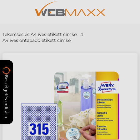
Tekercses és A4 íves etikett címke
A4 íves öntapadó etikett címke
Beszélgetés indítása