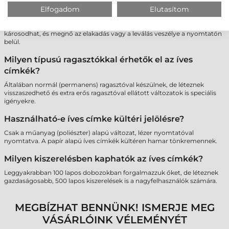
Lehet-e többször átküldeni ugyanazt a lapot a
Elfogadom
Elutasítom
nyomtatón, ha nem használtam fel minden címkét?
Nem javasolt. A többszöri hőhatás miatt a maradék címkék ragasztója
károsodhat, és megnő az elakadás vagy a leválás veszélye a nyomtatón
belül.
Milyen típusú ragasztókkal érhetők el az íves
címkék?
Általában normál (permanens) ragasztóval készülnek, de léteznek
visszaszedhető és extra erős ragasztóval ellátott változatok is speciális
igényekre.
Használható-e íves címke kültéri jelölésre?
Csak a műanyag (poliészter) alapú változat, lézer nyomtatóval
nyomtatva. A papír alapú íves címkék kültéren hamar tönkremennek.
Milyen kiszerelésben kaphatók az íves címkék?
Leggyakrabban 100 lapos dobozokban forgalmazzuk őket, de léteznek
gazdaságosabb, 500 lapos kiszerelések is a nagyfelhasználók számára.
MEGBÍZHAT BENNÜNK! ISMERJE MEG
VÁSÁRLÓINK VÉLEMÉNYÉT