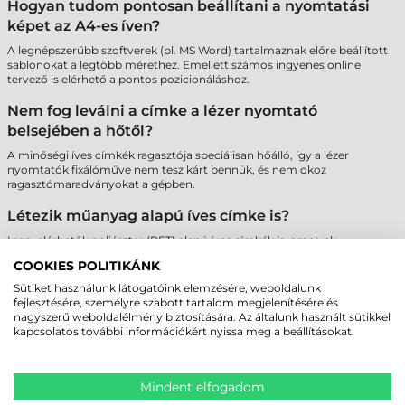
Hogyan tudom pontosan beállítani a nyomtatási
képet az A4-es íven?
A legnépszerűbb szoftverek (pl. MS Word) tartalmaznak előre beállított
sablonokat a legtöbb mérethez. Emellett számos ingyenes online
tervező is elérhető a pontos pozicionáláshoz.
Nem fog leválni a címke a lézer nyomtató
belsejében a hőtől?
A minőségi íves címkék ragasztója speciálisan hőálló, így a lézer
nyomtatók fixálóműve nem tesz kárt bennük, és nem okoz
ragasztómaradványokat a gépben.
Létezik műanyag alapú íves címke is?
Igen, elérhetők poliészter (PET) alapú íves címkék is, amelyek
szakadásbiztosak és vízállóak, így tartósabb jelölést tesznek lehetővé
COOKIES POLITIKÁNK
lézer nyomtatóval.
Sütiket használunk látogatóink elemzésére, weboldalunk
Miért fontos az A4-es ívek szélein lévő biztonsági
fejlesztésére, személyre szabott tartalom megjelenítésére és
nagyszerű weboldalélmény biztosítására. Az általunk használt sütikkel
sáv?
kapcsolatos további információkért nyissa meg a beállításokat.
A "Safety Edge" technológia megakadályozza a ragasztó kifolyását a
hengerekre, ami megvédi a nyomtatót a meghibásodástól és biztosítja
a papír akadálymentes haladását.
Mindent elfogadom