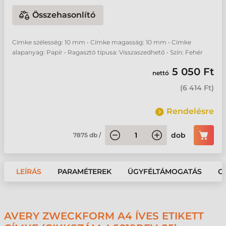
Összehasonlító
Címke szélesség: 10 mm • Címke magasság: 10 mm • Címke
alapanyag: Papír • Ragasztó típusa: Visszaszedhető • Szín: Fehér
5 050 Ft
nettó
(
6 414 Ft
)
Rendelésre
dob
7875
db
/
LEÍRÁS
PARAMÉTEREK
ÜGYFÉLTÁMOGATÁS
G
AVERY ZWECKFORM A4 ÍVES ETIKETT