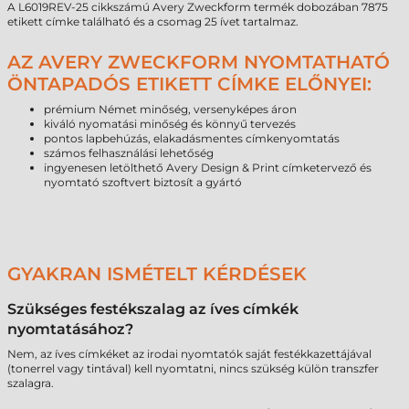
A L6019REV-25 cikkszámú Avery Zweckform termék dobozában 7875
etikett címke található és a csomag 25 ívet tartalmaz.
AZ AVERY ZWECKFORM NYOMTATHATÓ
ÖNTAPADÓS ETIKETT CÍMKE ELŐNYEI:
prémium Német minőség, versenyképes áron
kiváló nyomatási minőség és könnyű tervezés
pontos lapbehúzás, elakadásmentes címkenyomtatás
számos felhasználási lehetőség
ingyenesen letölthető Avery Design & Print címketervező és
nyomtató szoftvert biztosít a gyártó
GYAKRAN ISMÉTELT KÉRDÉSEK
Szükséges festékszalag az íves címkék
nyomtatásához?
Nem, az íves címkéket az irodai nyomtatók saját festékkazettájával
(tonerrel vagy tintával) kell nyomtatni, nincs szükség külön transzfer
szalagra.