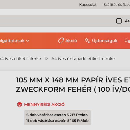
Kapcsolat
Szállítás és fize
Ar
olgáltatások
Akció
Újdonságok
Üg
A4 íves etikett címke
A4 íves öntapadó etikett címke
105 MM X 148 MM PAPÍR ÍVES 
ZWECKFORM FEHÉR ( 100 ÍV/D
MENNYISÉGI AKCIÓ
6 dob vásárlása esetén 5 217 Ft/dob
11 dob vásárlása esetén 5 165 Ft/dob