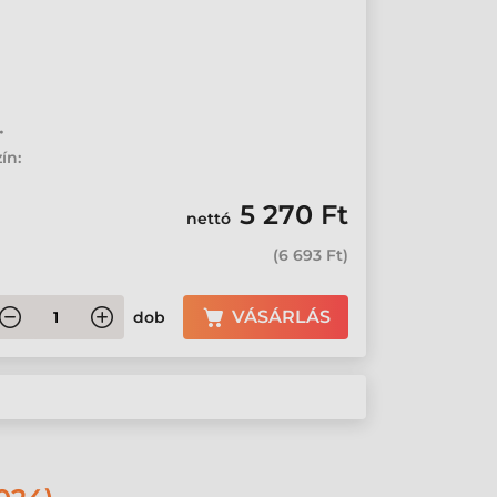
•
ín:
5 270 Ft
nettó
(
6 693 Ft
)
VÁSÁRLÁS
dob