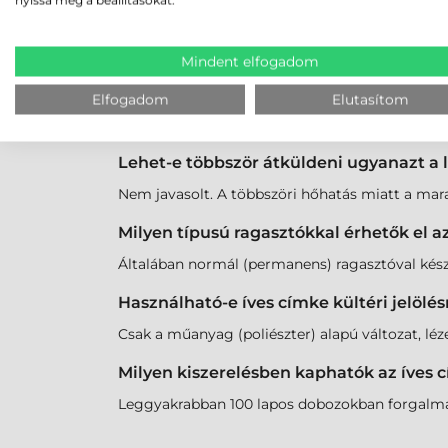
nyissa meg a beállításokat.
Igen, elérhetők poliészter (PET) alapú íves címk
Mindent elfogadom
Miért fontos az A4-es ívek szélein lévő 
A "Safety Edge" technológia megakadályozza a 
Elfogadom
Elutasítom
akadálymentes haladását.
Lehet-e többször átküldeni ugyanazt a
Nem javasolt. A többszöri hőhatás miatt a mar
Milyen típusú ragasztókkal érhetők el a
Általában normál (permanens) ragasztóval készül
Használható-e íves címke kültéri jelölés
Csak a műanyag (poliészter) alapú változat, l
Milyen kiszerelésben kaphatók az íves 
Leggyakrabban 100 lapos dobozokban forgalmazz