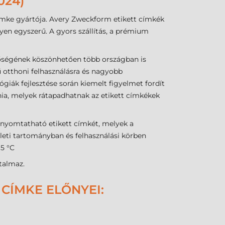
024)
ímke gyártója. Avery Zweckform etikett címkék
en egyszerű. A gyors szállítás, a prémium
ségének köszönhetően több országban is
 otthoni felhasználásra és nagyobb
lógiák fejlesztése során kiemelt figyelmet fordít
nia, melyek rátapadhatnak az etikett címkékek
 nyomtatható etikett címkét, melyek a
leti tartományban és felhasználási körben
 5 °C
talmaz.
CÍMKE ELŐNYEI: