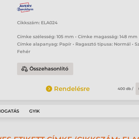
Cikkszám:
ELA024
Címke szélesség: 105 mm • Címke magasság: 148 mm 
Címke alapanyag: Papír • Ragasztó típusa: Normál • Sz
Fehér
Összehasonlító
Rendelésre
400
db
/
MOGATÁS
GYIK