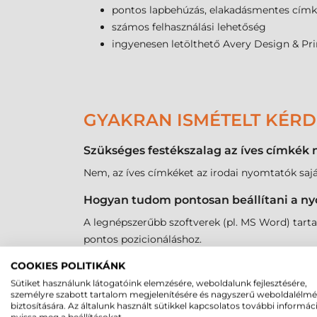
pontos lapbehúzás, elakadásmentes cím
számos felhasználási lehetőség
ingyenesen letölthető Avery Design & Pri
GYAKRAN ISMÉTELT KÉR
Szükséges festékszalag az íves címkék
Nem, az íves címkéket az irodai nyomtatók saját
Hogyan tudom pontosan beállítani a ny
A legnépszerűbb szoftverek (pl. MS Word) tarta
pontos pozicionáláshoz.
Nem fog leválni a címke a lézer nyomta
COOKIES POLITIKÁNK
Sütiket használunk látogatóink elemzésére, weboldalunk fejlesztésére,
A minőségi íves címkék ragasztója speciálisan
személyre szabott tartalom megjelenítésére és nagyszerű weboldalélm
biztosítására. Az általunk használt sütikkel kapcsolatos további informác
Létezik műanyag alapú íves címke is?