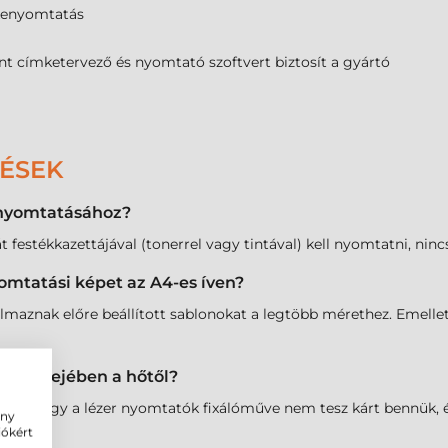
kenyomtatás
nt címketervező és nyomtató szoftvert biztosít a gyártó
DÉSEK
 nyomtatásához?
 festékkazettájával (tonerrel vagy tintával) kell nyomtatni, ninc
omtatási képet az A4-es íven?
lmaznak előre beállított sablonokat a legtöbb mérethez. Emellet
tó belsejében a hőtől?
 hőálló, így a lézer nyomtatók fixálóműve nem tesz kárt bennü
ény
iókért