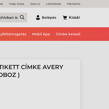
tés
Help-Desk
Szerviz
Letöltések
Márkáink
Kosár
chívban is
Belépés
yféltámogatás
Mobil App
Címke kereső
ETIKETT CÍMKE AVERY
OBOZ )