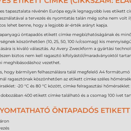
S ETIKETT CÍMKE (CIKKSZÁM: ELA
s tapasztalata révénén Európa egyik legnagyobb íves etikett c
ználatával a tervezés és nyomtatás talán még soha nem volt ily
s lehet benne, hogy a legjobb ár-érték arányt kapja.
lapanyagú öntapadós etikett címke megbízhatóságának és minő
ségnek köszönhetően (10, 25, 50, 100 ív/csomag) kis mennyiségű
etására is kiváló választás. Az Avery Zweckform a gyártási techno
szen biztos nem kell ragasztó kifolyástól/maradványoktól tarta
mi meghibásodáshoz vezethet.
s, hogy bármilyen felhasználásra talál megfelelő A4 formátumó
ormál ragasztónak köszönhetően az etikett címke széles hőmérsék
éklet: -20 °C és 80 °C között, címke felragasztási hőmérséklet:
bozában 400 etikett címke található és a csomag 100 ívet tar
OMTATHATÓ ÖNTAPADÓS ETIKETT 
áron
vezés