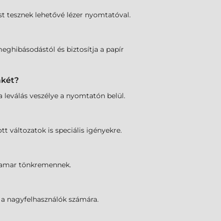
ést tesznek lehetővé lézer nyomtatóval.
ghibásodástól és biztosítja a papír
mkét?
 leválás veszélye a nyomtatón belül.
t változatok is speciális igényekre.
 hamar tönkremennek.
 a nagyfelhasználók számára.