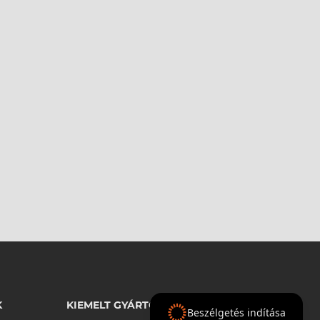
K
KIEMELT GYÁRTÓINK
Beszélgetés indítása