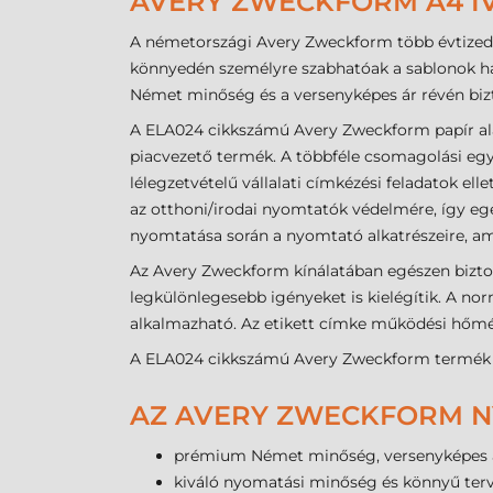
AVERY ZWECKFORM A4 ÍVE
A németországi Avery Zweckform több évtizede
könnyedén személyre szabhatóak a sablonok has
Német minőség és a versenyképes ár révén bizto
A ELA024 cikkszámú Avery Zweckform papír a
piacvezető termék. A többféle csomagolási egy
lélegzetvételű vállalati címkézési feladatok ell
az otthoni/irodai nyomtatók védelmére, így egé
nyomtatása során a nyomtató alkatrészeire, a
Az Avery Zweckform kínálatában egészen bizto
legkülönlegesebb igényeket is kielégítik. A n
alkalmazható. Az etikett címke működési hőmérs
A ELA024 cikkszámú Avery Zweckform termék do
AZ AVERY ZWECKFORM NY
prémium Német minőség, versenyképes 
kiváló nyomatási minőség és könnyű ter