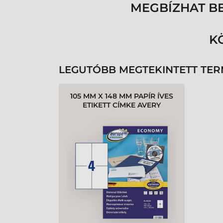
MEGBÍZHAT B
K
LEGUTÓBB MEGTEKINTETT TE
105 MM X 148 MM PAPÍR ÍVES
ETIKETT CÍMKE AVERY
ZWECKFORM FEHÉR ( 100
ÍV/DOBOZ )