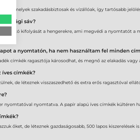
ék is, amelyek szakadásbiztosak és vízállóak, így tartósabb jelöl
biztonsági sáv?
ragasztó kifolyását a hengerekre, ami megvédi a nyomtatót a me
 lapot a nyomtatón, ha nem használtam fel minden cí
adék címkék ragasztója károsodhat, és megnő az elakadás vagy a
z íves címkék?
nek, de léteznek visszaszedhető és extra erős ragasztóval ellátot
re?
ézer nyomtatóval nyomtatva. A papír alapú íves címkék kültéren
címkék?
uk őket, de léteznek gazdaságosabb, 500 lapos kiszerelések is