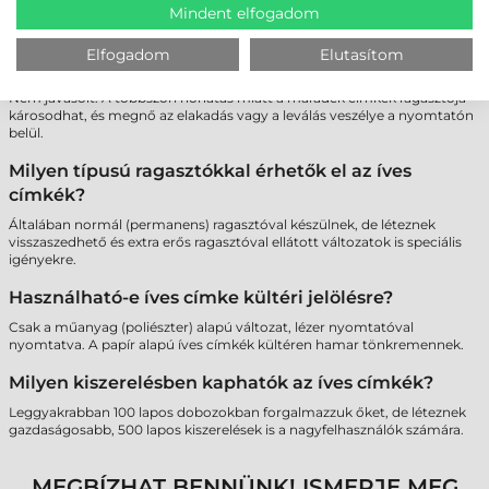
a papír akadálymentes haladását.
Mindent elfogadom
Lehet-e többször átküldeni ugyanazt a lapot a
Elfogadom
Elutasítom
nyomtatón, ha nem használtam fel minden címkét?
Nem javasolt. A többszöri hőhatás miatt a maradék címkék ragasztója
károsodhat, és megnő az elakadás vagy a leválás veszélye a nyomtatón
belül.
Milyen típusú ragasztókkal érhetők el az íves
címkék?
Általában normál (permanens) ragasztóval készülnek, de léteznek
visszaszedhető és extra erős ragasztóval ellátott változatok is speciális
igényekre.
Használható-e íves címke kültéri jelölésre?
Csak a műanyag (poliészter) alapú változat, lézer nyomtatóval
nyomtatva. A papír alapú íves címkék kültéren hamar tönkremennek.
Milyen kiszerelésben kaphatók az íves címkék?
Leggyakrabban 100 lapos dobozokban forgalmazzuk őket, de léteznek
gazdaságosabb, 500 lapos kiszerelések is a nagyfelhasználók számára.
MEGBÍZHAT BENNÜNK! ISMERJE MEG