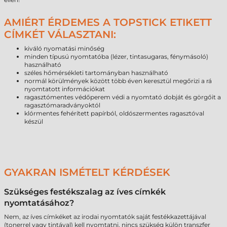
AMIÉRT ÉRDEMES A TOPSTICK ETIKETT
CÍMKÉT VÁLASZTANI:
kiváló nyomatási minőség
minden típusú nyomtatóba (lézer, tintasugaras, fénymásoló)
használható
széles hőmérsékleti tartományban használható
normál körülmények között több éven keresztül megőrizi a rá
nyomtatott információkat
ragasztómentes védőperem védi a nyomtató dobját és görgőit a
ragasztómaradványoktól
klórmentes fehérített papírból, oldószermentes ragasztóval
készül
GYAKRAN ISMÉTELT KÉRDÉSEK
Szükséges festékszalag az íves címkék
nyomtatásához?
Nem, az íves címkéket az irodai nyomtatók saját festékkazettájával
(tonerrel vagy tintával) kell nyomtatni, nincs szükség külön transzfer