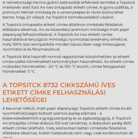
A németországi Herma gyártó kedvezőbb árfekvéső terméke a Topstick
márkanév alatt futó A4 íves öntapadó etikett címke. A gyors szállítás, a
prémium Német minőség és a versenyképes ár révén biztos lehet
benne, hogy jól választ, ha Topstick termékcsaládból vásárol.
A Topstick öntapadós etikett címke általános címkézési feladatok
ellátására alkalmas, A4-es kiszerelésű prémium minőségű matt papír
alapanyag felhasználásával. A Topstick A4 íves etikett címke
használatával lenyűgöző minőségű nyomtatási eredmény érhető el,
mely 100%-ban kompatibilis minden típusú lézer vagy tintasugaras
nyomtatóval és fénymásolóval.
A Topstick által használt normál ragasztónak köszönhetően az etikett
címke széles hőmérsékleti tartományban használható. Az etikett címke
működési hőmérséklet: -20 °C és 100 °C között, címke felragasztási
hőmérséklet: 5 °C
A TOPSITCK 8732 CIKKSZÁMÚ ÍVES
ETIKETT CÍMKE FELHASZNÁLÁSI
LEHETŐSÉGEI
A bevonat nélküli, matt papír alapanyagú Topstick etikett címke kiváló
nyomtathatóságot biztosít számos iparág számára - a
kiskereskedelemtől a gyógyszeriparig és az egészségügyig. A Topstick
A4 öntapdós címke doboza 100 ívet tartalmaz, a dobozban pedig 1600
etikett címke található, mely elsősorban beltéri címkézési feladatok
ellátására alkalmas, kültéri hatásoknak nem vagy csak korlátozottan áll
ellen!