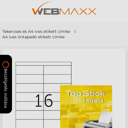
Tekercses és A4 íves etikett címke
A4 íves öntapadó etikett címke
Beszélgetés indítása