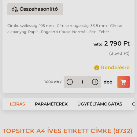
Összehasonlító
Címke szélesség: 105 mm • Címke magasság: 33.8 mm • Címke
alapanyag: Papír • Ragasztó típusa: Normál • Szín: Fehér
2 790 Ft
nettó
(
3 543 Ft
)
Rendelésre
dob
1600
db
/
LEÍRÁS
PARAMÉTEREK
ÜGYFÉLTÁMOGATÁS
G
TOPSITCK A4 ÍVES ETIKETT CÍMKE (8732)