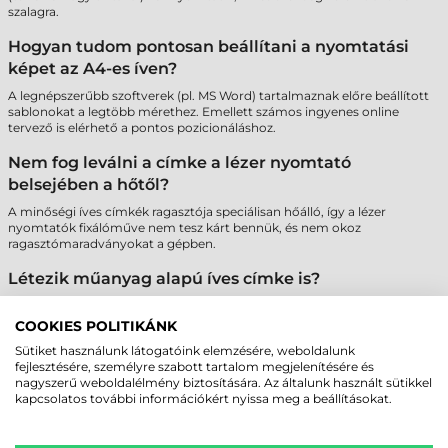
szalagra.
Hogyan tudom pontosan beállítani a nyomtatási
képet az A4-es íven?
A legnépszerűbb szoftverek (pl. MS Word) tartalmaznak előre beállított
sablonokat a legtöbb mérethez. Emellett számos ingyenes online
tervező is elérhető a pontos pozicionáláshoz.
Nem fog leválni a címke a lézer nyomtató
belsejében a hőtől?
A minőségi íves címkék ragasztója speciálisan hőálló, így a lézer
nyomtatók fixálóműve nem tesz kárt bennük, és nem okoz
ragasztómaradványokat a gépben.
Létezik műanyag alapú íves címke is?
Igen, elérhetők poliészter (PET) alapú íves címkék is, amelyek
szakadásbiztosak és vízállóak, így tartósabb jelölést tesznek lehetővé
COOKIES POLITIKÁNK
lézer nyomtatóval.
Sütiket használunk látogatóink elemzésére, weboldalunk
fejlesztésére, személyre szabott tartalom megjelenítésére és
Miért fontos az A4-es ívek szélein lévő biztonsági
nagyszerű weboldalélmény biztosítására. Az általunk használt sütikkel
sáv?
kapcsolatos további információkért nyissa meg a beállításokat.
A "Safety Edge" technológia megakadályozza a ragasztó kifolyását a
hengerekre, ami megvédi a nyomtatót a meghibásodástól és biztosítja