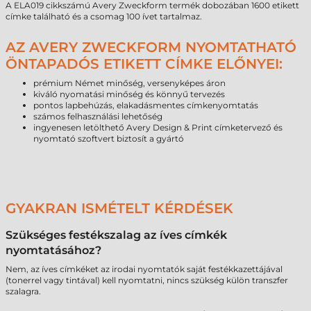
A ELA019 cikkszámú Avery Zweckform termék dobozában 1600 etikett
címke található és a csomag 100 ívet tartalmaz.
AZ AVERY ZWECKFORM NYOMTATHATÓ
ÖNTAPADÓS ETIKETT CÍMKE ELŐNYEI:
prémium Német minőség, versenyképes áron
kiváló nyomatási minőség és könnyű tervezés
pontos lapbehúzás, elakadásmentes címkenyomtatás
számos felhasználási lehetőség
ingyenesen letölthető Avery Design & Print címketervező és
nyomtató szoftvert biztosít a gyártó
GYAKRAN ISMÉTELT KÉRDÉSEK
Szükséges festékszalag az íves címkék
nyomtatásához?
Nem, az íves címkéket az irodai nyomtatók saját festékkazettájával
(tonerrel vagy tintával) kell nyomtatni, nincs szükség külön transzfer
szalagra.