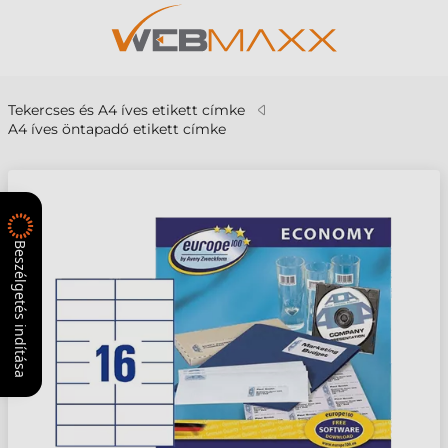
Tekercses és A4 íves etikett címke
A4 íves öntapadó etikett címke
Beszélgetés indítása