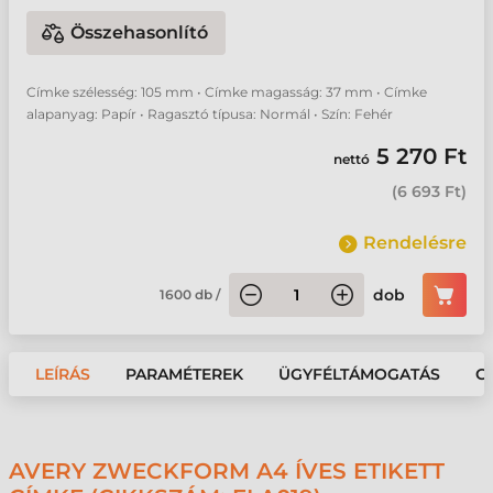
Összehasonlító
Címke szélesség: 105 mm • Címke magasság: 37 mm • Címke
alapanyag: Papír • Ragasztó típusa: Normál • Szín: Fehér
5 270 Ft
nettó
(
6 693 Ft
)
Rendelésre
dob
1600
db
/
LEÍRÁS
PARAMÉTEREK
ÜGYFÉLTÁMOGATÁS
G
AVERY ZWECKFORM A4 ÍVES ETIKETT