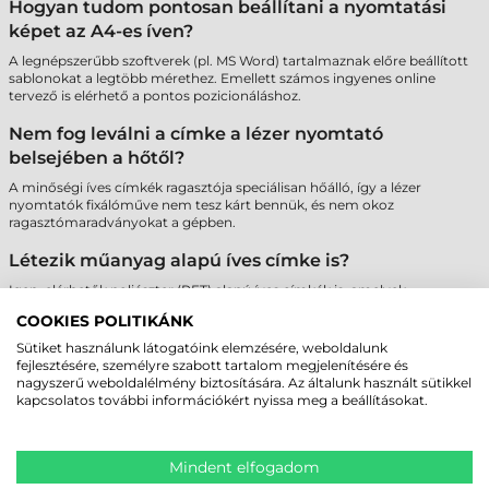
Hogyan tudom pontosan beállítani a nyomtatási
képet az A4-es íven?
A legnépszerűbb szoftverek (pl. MS Word) tartalmaznak előre beállított
sablonokat a legtöbb mérethez. Emellett számos ingyenes online
tervező is elérhető a pontos pozicionáláshoz.
Nem fog leválni a címke a lézer nyomtató
belsejében a hőtől?
A minőségi íves címkék ragasztója speciálisan hőálló, így a lézer
nyomtatók fixálóműve nem tesz kárt bennük, és nem okoz
ragasztómaradványokat a gépben.
Létezik műanyag alapú íves címke is?
Igen, elérhetők poliészter (PET) alapú íves címkék is, amelyek
szakadásbiztosak és vízállóak, így tartósabb jelölést tesznek lehetővé
COOKIES POLITIKÁNK
lézer nyomtatóval.
Sütiket használunk látogatóink elemzésére, weboldalunk
Miért fontos az A4-es ívek szélein lévő biztonsági
fejlesztésére, személyre szabott tartalom megjelenítésére és
nagyszerű weboldalélmény biztosítására. Az általunk használt sütikkel
sáv?
kapcsolatos további információkért nyissa meg a beállításokat.
A "Safety Edge" technológia megakadályozza a ragasztó kifolyását a
hengerekre, ami megvédi a nyomtatót a meghibásodástól és biztosítja
a papír akadálymentes haladását.
Mindent elfogadom