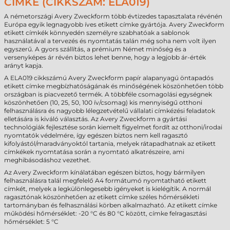
CÍMKE (CIKKSZÁM: ELA019)
A németországi Avery Zweckform több évtizedes tapasztalata révénén
Európa egyik legnagyobb íves etikett címke gyártója. Avery Zweckform
etikett címkék könnyedén személyre szabhatóak a sablonok
használatával a tervezés és nyomtatás talán még soha nem volt ilyen
egyszerű. A gyors szállítás, a prémium Német minőség és a
versenyképes ár révén biztos lehet benne, hogy a legjobb ár-érték
arányt kapja.
A ELA019 cikkszámú Avery Zweckform papír alapanyagú öntapadós
etikett címke megbízhatóságának és minőségének köszönhetően több
országban is piacvezető termék. A többféle csomagolási egységnek
köszönhetően (10, 25, 50, 100 ív/csomag) kis mennyiségű otthoni
felhasználásra és nagyobb lélegzetvételű vállalati címkézési feladatok
elletására is kiváló választás. Az Avery Zweckform a gyártási
technológiák fejlesztése során kiemelt figyelmet fordít az otthoni/irodai
nyomtatók védelmére, így egészen biztos nem kell ragasztó
kifolyástól/maradványoktól tartania, melyek rátapadhatnak az etikett
címkékek nyomtatása során a nyomtató alkatrészeire, ami
meghibásodáshoz vezethet.
Az Avery Zweckform kínálatában egészen biztos, hogy bármilyen
felhasználásra talál megfelelő A4 formátumó nyomtatható etikett
címkét, melyek a legkülönlegesebb igényeket is kielégítik. A normál
ragasztónak köszönhetően az etikett címke széles hőmérsékleti
tartományban és felhasználási körben alkalmazható. Az etikett címke
működési hőmérséklet: -20 °C és 80 °C között, címke felragasztási
hőmérséklet: 5 °C