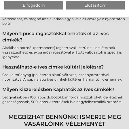
Lehet-e többször átküldeni ugyanazt a lapot a
Elfogadom
Elutasítom
nyomtatón, ha nem használtam fel minden címkét?
Nem javasolt. A többszöri hőhatás miatt a maradék címkék ragasztója
károsodhat, és megnő az elakadás vagy a leválás veszélye a nyomtatón
belül.
Milyen típusú ragasztókkal érhetők el az íves
címkék?
Általában normál (permanens) ragasztóval készülnek, de léteznek
visszaszedhető és extra erős ragasztóval ellátott változatok is speciális
igényekre.
Használható-e íves címke kültéri jelölésre?
Csak a műanyag (poliészter) alapú változat, lézer nyomtatóval
nyomtatva. A papír alapú íves címkék kültéren hamar tönkremennek.
Milyen kiszerelésben kaphatók az íves címkék?
Leggyakrabban 100 lapos dobozokban forgalmazzuk őket, de léteznek
gazdaságosabb, 500 lapos kiszerelések is a nagyfelhasználók számára.
MEGBÍZHAT BENNÜNK! ISMERJE MEG
VÁSÁRLÓINK VÉLEMÉNYÉT