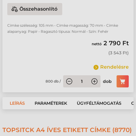
Összehasonlító
Címke szélesség: 105 mm • Címke magasság: 70 mm • Címke
alapanyag: Papír • Ragasztó típusa: Normál • Szín: Fehér
2 790 Ft
nettó
(
3 543 Ft
)
Rendelésre
dob
800
db
/
LEÍRÁS
PARAMÉTEREK
ÜGYFÉLTÁMOGATÁS
G
TOPSITCK A4 ÍVES ETIKETT CÍMKE (8770)