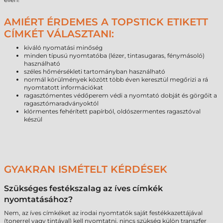
AMIÉRT ÉRDEMES A TOPSTICK ETIKETT
CÍMKÉT VÁLASZTANI:
kiváló nyomatási minőség
minden típusú nyomtatóba (lézer, tintasugaras, fénymásoló)
használható
széles hőmérsékleti tartományban használható
normál körülmények között több éven keresztül megőrizi a rá
nyomtatott információkat
ragasztómentes védőperem védi a nyomtató dobját és görgőit a
ragasztómaradványoktól
klórmentes fehérített papírból, oldószermentes ragasztóval
készül
GYAKRAN ISMÉTELT KÉRDÉSEK
Szükséges festékszalag az íves címkék
nyomtatásához?
Nem, az íves címkéket az irodai nyomtatók saját festékkazettájával
(tonerrel vagy tintával) kell nyomtatni, nincs szükség külön transzfer