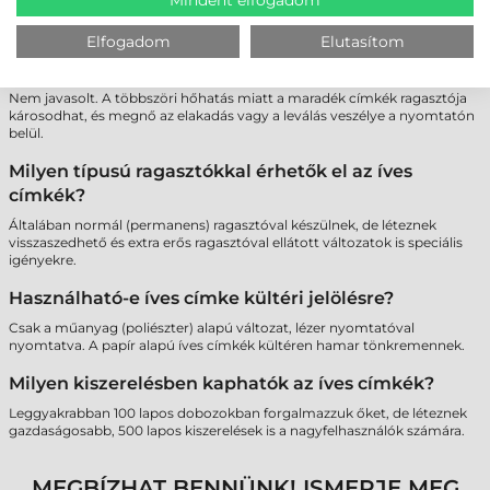
a papír akadálymentes haladását.
Elfogadom
Elutasítom
Lehet-e többször átküldeni ugyanazt a lapot a
nyomtatón, ha nem használtam fel minden címkét?
Nem javasolt. A többszöri hőhatás miatt a maradék címkék ragasztója
károsodhat, és megnő az elakadás vagy a leválás veszélye a nyomtatón
belül.
Milyen típusú ragasztókkal érhetők el az íves
címkék?
Általában normál (permanens) ragasztóval készülnek, de léteznek
visszaszedhető és extra erős ragasztóval ellátott változatok is speciális
igényekre.
Használható-e íves címke kültéri jelölésre?
Csak a műanyag (poliészter) alapú változat, lézer nyomtatóval
nyomtatva. A papír alapú íves címkék kültéren hamar tönkremennek.
Milyen kiszerelésben kaphatók az íves címkék?
Leggyakrabban 100 lapos dobozokban forgalmazzuk őket, de léteznek
gazdaságosabb, 500 lapos kiszerelések is a nagyfelhasználók számára.
MEGBÍZHAT BENNÜNK! ISMERJE MEG