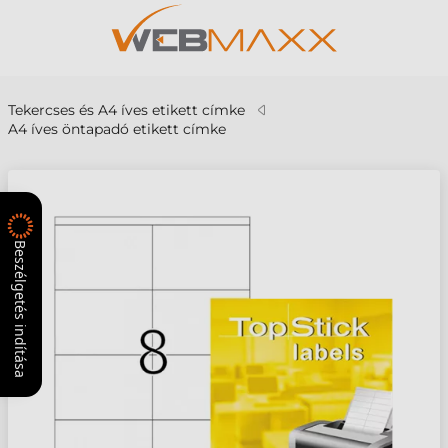
Tekercses és A4 íves etikett címke
A4 íves öntapadó etikett címke
Beszélgetés indítása