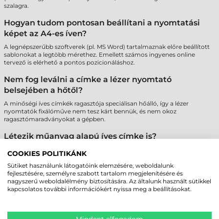
szalagra.
Hogyan tudom pontosan beállítani a nyomtatási
képet az A4-es íven?
A legnépszerűbb szoftverek (pl. MS Word) tartalmaznak előre beállított
sablonokat a legtöbb mérethez. Emellett számos ingyenes online
tervező is elérhető a pontos pozicionáláshoz.
Nem fog leválni a címke a lézer nyomtató
belsejében a hőtől?
A minőségi íves címkék ragasztója speciálisan hőálló, így a lézer
nyomtatók fixálóműve nem tesz kárt bennük, és nem okoz
ragasztómaradványokat a gépben.
Létezik műanyag alapú íves címke is?
Igen, elérhetők poliészter (PET) alapú íves címkék is, amelyek
COOKIES POLITIKÁNK
szakadásbiztosak és vízállóak, így tartósabb jelölést tesznek lehetővé
lézer nyomtatóval.
Sütiket használunk látogatóink elemzésére, weboldalunk
fejlesztésére, személyre szabott tartalom megjelenítésére és
nagyszerű weboldalélmény biztosítására. Az általunk használt sütikkel
Miért fontos az A4-es ívek szélein lévő biztonsági
kapcsolatos további információkért nyissa meg a beállításokat.
sáv?
A "Safety Edge" technológia megakadályozza a ragasztó kifolyását a
hengerekre, ami megvédi a nyomtatót a meghibásodástól és biztosítja
Mindent elfogadom