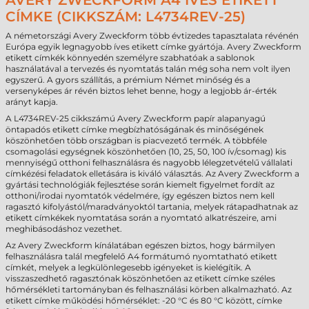
AVERY ZWECKFORM A4 ÍVES ETIKETT
CÍMKE (CIKKSZÁM: L4734REV-25)
A németországi Avery Zweckform több évtizedes tapasztalata révénén
Európa egyik legnagyobb íves etikett címke gyártója. Avery Zweckform
etikett címkék könnyedén személyre szabhatóak a sablonok
használatával a tervezés és nyomtatás talán még soha nem volt ilyen
egyszerű. A gyors szállítás, a prémium Német minőség és a
versenyképes ár révén biztos lehet benne, hogy a legjobb ár-érték
arányt kapja.
A L4734REV-25 cikkszámú Avery Zweckform papír alapanyagú
öntapadós etikett címke megbízhatóságának és minőségének
köszönhetően több országban is piacvezető termék. A többféle
csomagolási egységnek köszönhetően (10, 25, 50, 100 ív/csomag) kis
mennyiségű otthoni felhasználásra és nagyobb lélegzetvételű vállalati
címkézési feladatok elletására is kiváló választás. Az Avery Zweckform a
gyártási technológiák fejlesztése során kiemelt figyelmet fordít az
otthoni/irodai nyomtatók védelmére, így egészen biztos nem kell
ragasztó kifolyástól/maradványoktól tartania, melyek rátapadhatnak az
etikett címkékek nyomtatása során a nyomtató alkatrészeire, ami
meghibásodáshoz vezethet.
Az Avery Zweckform kínálatában egészen biztos, hogy bármilyen
felhasználásra talál megfelelő A4 formátumó nyomtatható etikett
címkét, melyek a legkülönlegesebb igényeket is kielégítik. A
visszaszedhető ragasztónak köszönhetően az etikett címke széles
hőmérsékleti tartományban és felhasználási körben alkalmazható. Az
etikett címke működési hőmérséklet: -20 °C és 80 °C között, címke