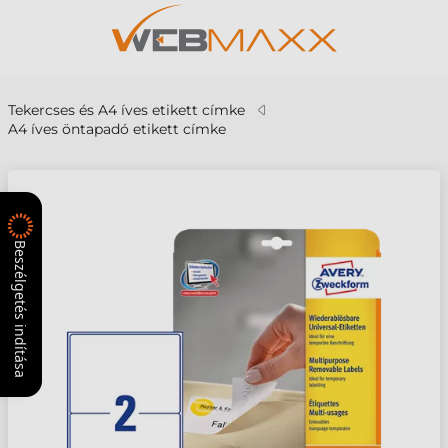
Tekercses és A4 íves etikett címke
A4 íves öntapadó etikett címke
Beszélgetés indítása