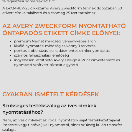
felragasztási hőmérséklet: 0 °C
A L4734REV-25 cikkszámú Avery Zweckform termék dobozában 50
etikett címke található és a csomag 25 ívet tartalmaz.
AZ AVERY ZWECKFORM NYOMTATHATÓ
ÖNTAPADÓS ETIKETT CÍMKE ELŐNYEI:
prémium Német minőség, versenyképes áron
kiváló nyomatási minőség és könnyű tervezés
pontos lapbehúzás, elakadásmentes címkenyomtatás
számos felhasználási lehetőség
ingyenesen letölthető Avery Design & Print címketervező és
nyomtató szoftvert biztosít a gyártó
GYAKRAN ISMÉTELT KÉRDÉSEK
Szükséges festékszalag az íves címkék
nyomtatásához?
Nem, az íves címkéket az irodai nyomtatók saját festékkazettájával
(tonerrel vagy tintával) kell nyomtatni, nincs szükség külön transzfer
szalagra.