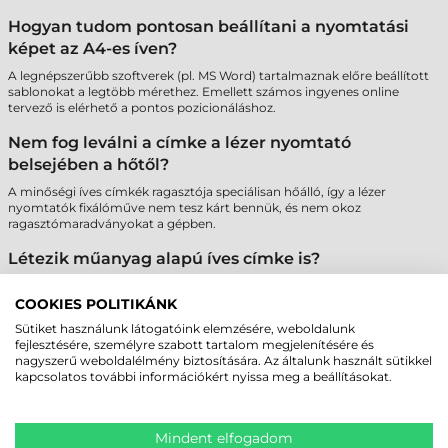
Hogyan tudom pontosan beállítani a nyomtatási
képet az A4-es íven?
A legnépszerűbb szoftverek (pl. MS Word) tartalmaznak előre beállított
sablonokat a legtöbb mérethez. Emellett számos ingyenes online
tervező is elérhető a pontos pozicionáláshoz.
Nem fog leválni a címke a lézer nyomtató
belsejében a hőtől?
A minőségi íves címkék ragasztója speciálisan hőálló, így a lézer
nyomtatók fixálóműve nem tesz kárt bennük, és nem okoz
ragasztómaradványokat a gépben.
Létezik műanyag alapú íves címke is?
Igen, elérhetők poliészter (PET) alapú íves címkék is, amelyek
szakadásbiztosak és vízállóak, így tartósabb jelölést tesznek lehetővé
COOKIES POLITIKÁNK
lézer nyomtatóval.
Sütiket használunk látogatóink elemzésére, weboldalunk
fejlesztésére, személyre szabott tartalom megjelenítésére és
Miért fontos az A4-es ívek szélein lévő biztonsági
nagyszerű weboldalélmény biztosítására. Az általunk használt sütikkel
sáv?
kapcsolatos további információkért nyissa meg a beállításokat.
A "Safety Edge" technológia megakadályozza a ragasztó kifolyását a
hengerekre, ami megvédi a nyomtatót a meghibásodástól és biztosítja
a papír akadálymentes haladását.
Mindent elfogadom