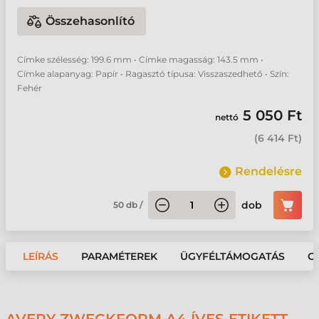
Összehasonlító
Címke szélesség: 199.6 mm • Címke magasság: 143.5 mm •
Címke alapanyag: Papír • Ragasztó típusa: Visszaszedhető • Szín:
Fehér
5 050 Ft
nettó
(
6 414 Ft
)
Rendelésre
dob
50
db
/
LEÍRÁS
PARAMÉTEREK
ÜGYFÉLTÁMOGATÁS
G