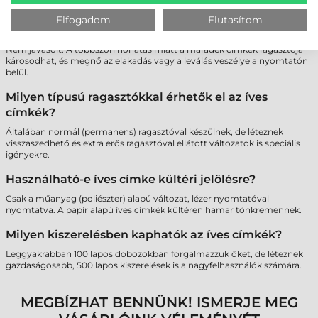
Lehet-e többször átküldeni ugyanazt a lapot a
Elfogadom
Elutasítom
nyomtatón, ha nem használtam fel minden címkét?
Nem javasolt. A többszöri hőhatás miatt a maradék címkék ragasztója
károsodhat, és megnő az elakadás vagy a leválás veszélye a nyomtatón
belül.
Milyen típusú ragasztókkal érhetők el az íves
címkék?
Általában normál (permanens) ragasztóval készülnek, de léteznek
visszaszedhető és extra erős ragasztóval ellátott változatok is speciális
igényekre.
Használható-e íves címke kültéri jelölésre?
Csak a műanyag (poliészter) alapú változat, lézer nyomtatóval
nyomtatva. A papír alapú íves címkék kültéren hamar tönkremennek.
Milyen kiszerelésben kaphatók az íves címkék?
Leggyakrabban 100 lapos dobozokban forgalmazzuk őket, de léteznek
gazdaságosabb, 500 lapos kiszerelések is a nagyfelhasználók számára.
MEGBÍZHAT BENNÜNK! ISMERJE MEG