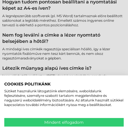
Hogyan tudom pontosan beállítani a nyomtatási
képet az A4-es íven?
A legnépszerűbb szoftverek (pl. MS Word) tartalmaznak előre beállított
sablonokat a legtöbb mérethez. Emellett számos ingyenes online
tervező is elérhető a pontos pozicionáláshoz.
Nem fog leválni a címke a lézer nyomtató
belsejében a hőtől?
A minőségi íves címkék ragasztója speciálisan hőálló, így a lézer
nyomtatók fixálóműve nem tesz kárt bennük, és nem okoz
ragasztómaradványokat a gépben.
Létezik műanyag alapú íves címke is?
Igen, elérhetők poliészter (PET) alapú íves címkék is, amelyek
szakadásbiztosak és vízállóak, így tartósabb jelölést tesznek lehetővé
COOKIES POLITIKÁNK
lézer nyomtatóval.
Sütiket használunk látogatóink elemzésére, weboldalunk
Miért fontos az A4-es ívek szélein lévő biztonsági
fejlesztésére, személyre szabott tartalom megjelenítésére és
nagyszerű weboldalélmény biztosítására. Az általunk használt sütikkel
sáv?
kapcsolatos további információkért nyissa meg a beállításokat.
A "Safety Edge" technológia megakadályozza a ragasztó kifolyását a
hengerekre, ami megvédi a nyomtatót a meghibásodástól és biztosítja
a papír akadálymentes haladását.
Mindent elfogadom