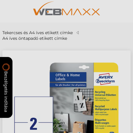
Tekercses és A4 íves etikett címke
A4 íves öntapadó etikett címke
Beszélgetés indítása