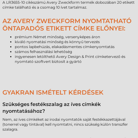
A LR3655-10 cikkszámú Avery Zweckform termék dobozában 20 etikett
címke található és a csomag 10 ívet tartalmaz.
AZ AVERY ZWECKFORM NYOMTATHATÓ
ÖNTAPADÓS ETIKETT CÍMKE ELŐNYEI:
prémium Német minőség, versenyképes áron
kiváló nyomatási minőség és könnyű tervezés
pontos lapbehúzás, elakadásmentes címkenyomtatás
számos felhasználási lehetőség
ingyenesen letölthető Avery Design & Print címketervező és
nyomtató szoftvert biztosít a gyártó
GYAKRAN ISMÉTELT KÉRDÉSEK
Szükséges festékszalag az íves címkék
nyomtatásához?
Nem, az íves címkéket az irodai nyomtatók saját festékkazettájával
(tonerrel vagy tintával) kell nyomtatni, nincs szükség külön transzfer
szalagra.