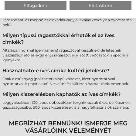
Lehet-e többször átküldeni ugyanazt a lapot a
Elfogadom
Elutasítom
nyomtatón, ha nem használtam fel minden címkét?
Nem javasolt. A többszöri hőhatás miatt a maradék címkék ragasztója
károsodhat, és megnő az elakadás vagy a leválás veszélye a nyomtatón
belül.
Milyen típusú ragasztókkal érhetők el az íves
címkék?
Általában normál (permanens) ragasztóval készülnek, de léteznek
visszaszedhető és extra erős ragasztóval ellátott változatok is speciális
igényekre.
Használható-e íves címke kültéri jelölésre?
Csak a műanyag (poliészter) alapú változat, lézer nyomtatóval
nyomtatva. A papír alapú íves címkék kültéren hamar tönkremennek.
Milyen kiszerelésben kaphatók az íves címkék?
Leggyakrabban 100 lapos dobozokban forgalmazzuk őket, de léteznek
gazdaságosabb, 500 lapos kiszerelések is a nagyfelhasználók számára.
MEGBÍZHAT BENNÜNK! ISMERJE MEG
VÁSÁRLÓINK VÉLEMÉNYÉT