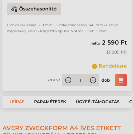
Összehasonlító
Címke szélesség: 210 mm • Címke magasság: 148 mm • Címke
alapanyag: Papír • Ragasztó típusa: Normál • Szín: Fehér
2 590 Ft
nettó
(
3 289 Ft
)
Rendelésre
dob
20
db
/
LEÍRÁS
PARAMÉTEREK
ÜGYFÉLTÁMOGATÁS
G
AVERY ZWECKFORM A4 ÍVES ETIKETT