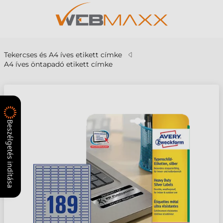
Tekercses és A4 íves etikett címke
A4 íves öntapadó etikett címke
Beszélgetés indítása