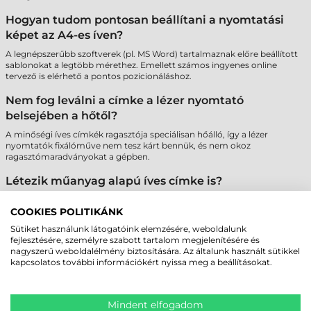
Hogyan tudom pontosan beállítani a nyomtatási
képet az A4-es íven?
A legnépszerűbb szoftverek (pl. MS Word) tartalmaznak előre beállított
sablonokat a legtöbb mérethez. Emellett számos ingyenes online
tervező is elérhető a pontos pozicionáláshoz.
Nem fog leválni a címke a lézer nyomtató
belsejében a hőtől?
A minőségi íves címkék ragasztója speciálisan hőálló, így a lézer
nyomtatók fixálóműve nem tesz kárt bennük, és nem okoz
ragasztómaradványokat a gépben.
Létezik műanyag alapú íves címke is?
Igen, elérhetők poliészter (PET) alapú íves címkék is, amelyek
szakadásbiztosak és vízállóak, így tartósabb jelölést tesznek lehetővé
COOKIES POLITIKÁNK
lézer nyomtatóval.
Sütiket használunk látogatóink elemzésére, weboldalunk
fejlesztésére, személyre szabott tartalom megjelenítésére és
Miért fontos az A4-es ívek szélein lévő biztonsági
nagyszerű weboldalélmény biztosítására. Az általunk használt sütikkel
sáv?
kapcsolatos további információkért nyissa meg a beállításokat.
A "Safety Edge" technológia megakadályozza a ragasztó kifolyását a
hengerekre, ami megvédi a nyomtatót a meghibásodástól és biztosítja
a papír akadálymentes haladását.
Mindent elfogadom