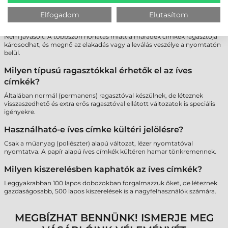
Lehet-e többször átküldeni ugyanazt a lapot a
Elfogadom
Elutasítom
nyomtatón, ha nem használtam fel minden címkét?
Nem javasolt. A többszöri hőhatás miatt a maradék címkék ragasztója
károsodhat, és megnő az elakadás vagy a leválás veszélye a nyomtatón
belül.
Milyen típusú ragasztókkal érhetők el az íves
címkék?
Általában normál (permanens) ragasztóval készülnek, de léteznek
visszaszedhető és extra erős ragasztóval ellátott változatok is speciális
igényekre.
Használható-e íves címke kültéri jelölésre?
Csak a műanyag (poliészter) alapú változat, lézer nyomtatóval
nyomtatva. A papír alapú íves címkék kültéren hamar tönkremennek.
Milyen kiszerelésben kaphatók az íves címkék?
Leggyakrabban 100 lapos dobozokban forgalmazzuk őket, de léteznek
gazdaságosabb, 500 lapos kiszerelések is a nagyfelhasználók számára.
MEGBÍZHAT BENNÜNK! ISMERJE MEG