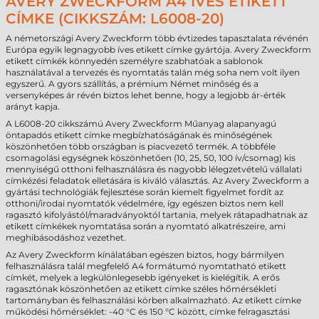
AVERY ZWECKFORM A4 ÍVES ETIKETT
CÍMKE (CIKKSZÁM: L6008-20)
A németországi Avery Zweckform több évtizedes tapasztalata révénén
Európa egyik legnagyobb íves etikett címke gyártója. Avery Zweckform
etikett címkék könnyedén személyre szabhatóak a sablonok
használatával a tervezés és nyomtatás talán még soha nem volt ilyen
egyszerű. A gyors szállítás, a prémium Német minőség és a
versenyképes ár révén biztos lehet benne, hogy a legjobb ár-érték
arányt kapja.
A L6008-20 cikkszámú Avery Zweckform Műanyag alapanyagú
öntapadós etikett címke megbízhatóságának és minőségének
köszönhetően több országban is piacvezető termék. A többféle
csomagolási egységnek köszönhetően (10, 25, 50, 100 ív/csomag) kis
mennyiségű otthoni felhasználásra és nagyobb lélegzetvételű vállalati
címkézési feladatok elletására is kiváló választás. Az Avery Zweckform a
gyártási technológiák fejlesztése során kiemelt figyelmet fordít az
otthoni/irodai nyomtatók védelmére, így egészen biztos nem kell
ragasztó kifolyástól/maradványoktól tartania, melyek rátapadhatnak az
etikett címkékek nyomtatása során a nyomtató alkatrészeire, ami
meghibásodáshoz vezethet.
Az Avery Zweckform kínálatában egészen biztos, hogy bármilyen
felhasználásra talál megfelelő A4 formátumó nyomtatható etikett
címkét, melyek a legkülönlegesebb igényeket is kielégítik. A erős
ragasztónak köszönhetően az etikett címke széles hőmérsékleti
tartományban és felhasználási körben alkalmazható. Az etikett címke
működési hőmérséklet: -40 °C és 150 °C között, címke felragasztási