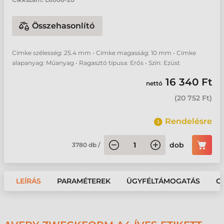
Összehasonlító
Címke szélesség: 25.4 mm • Címke magasság: 10 mm • Címke
alapanyag: Műanyag • Ragasztó típusa: Erős • Szín: Ezüst
16 340 Ft
nettó
(
20 752 Ft
)
Rendelésre
dob
3780
db
/
LEÍRÁS
PARAMÉTEREK
ÜGYFÉLTÁMOGATÁS
G