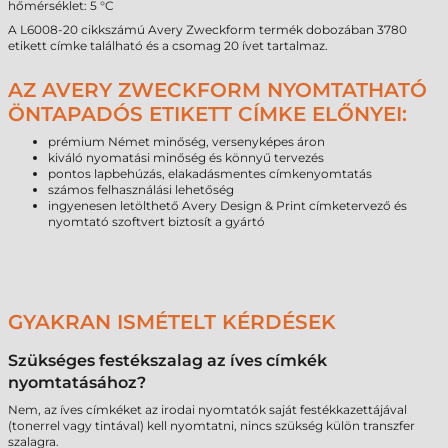
hőmérséklet: 5 °C
A L6008-20 cikkszámú Avery Zweckform termék dobozában 3780
etikett címke található és a csomag 20 ívet tartalmaz.
AZ AVERY ZWECKFORM NYOMTATHATÓ
ÖNTAPADÓS ETIKETT CÍMKE ELŐNYEI:
prémium Német minőség, versenyképes áron
kiváló nyomatási minőség és könnyű tervezés
pontos lapbehúzás, elakadásmentes címkenyomtatás
számos felhasználási lehetőség
ingyenesen letölthető Avery Design & Print címketervező és
nyomtató szoftvert biztosít a gyártó
GYAKRAN ISMÉTELT KÉRDÉSEK
Szükséges festékszalag az íves címkék
nyomtatásához?
Nem, az íves címkéket az irodai nyomtatók saját festékkazettájával
(tonerrel vagy tintával) kell nyomtatni, nincs szükség külön transzfer
szalagra.