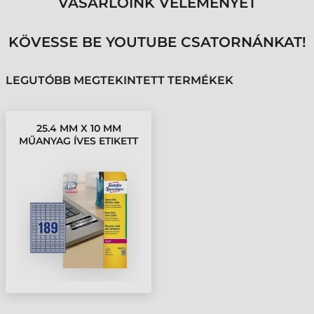
VÁSÁRLÓINK VÉLEMÉNYÉT
KÖVESSE BE YOUTUBE CSATORNÁNKAT!
LEGUTÓBB MEGTEKINTETT TERMÉKEK
25.4 MM X 10 MM
MŰANYAG ÍVES ETIKETT
CÍMKE AVERY
ZWECKFORM EZÜST (
20 ÍV/DOBOZ )