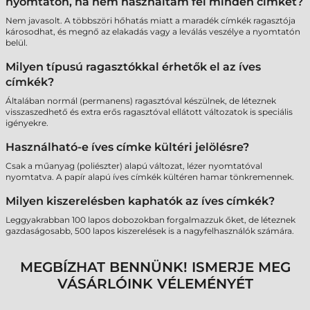
nyomtatón, ha nem használtam fel minden címkét?
Nem javasolt. A többszöri hőhatás miatt a maradék címkék ragasztója
károsodhat, és megnő az elakadás vagy a leválás veszélye a nyomtatón
belül.
Milyen típusú ragasztókkal érhetők el az íves
címkék?
Általában normál (permanens) ragasztóval készülnek, de léteznek
visszaszedhető és extra erős ragasztóval ellátott változatok is speciális
igényekre.
Használható-e íves címke kültéri jelölésre?
Csak a műanyag (poliészter) alapú változat, lézer nyomtatóval
nyomtatva. A papír alapú íves címkék kültéren hamar tönkremennek.
Milyen kiszerelésben kaphatók az íves címkék?
Leggyakrabban 100 lapos dobozokban forgalmazzuk őket, de léteznek
gazdaságosabb, 500 lapos kiszerelések is a nagyfelhasználók számára.
MEGBÍZHAT BENNÜNK! ISMERJE MEG
VÁSÁRLÓINK VÉLEMÉNYÉT