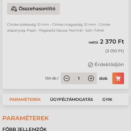
Összehasonlító
Címke szélesség: 51 mm • Címke magasság: 51 mm • Címke
alapanyag: Papír • Ragasztó típusa: Normál • Szín: Fehér
2 370 Ft
nettó
(
3 010 Ft
)
Érdeklődjön
dob
150
db
/
PARAMÉTEREK
ÜGYFÉLTÁMOGATÁS
GYIK
PARAMÉTEREK
FŐBB JELLEMZŐK