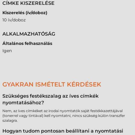
CÍMKE KISZERELÉSE
Kiszerelés (ív/doboz)
10 ív/doboz
ALKALMAZHATÓSÁG
Általános felhasználás
Igen
GYAKRAN ISMÉTELT KÉRDÉSEK
Szükséges festékszalag az íves címkék
nyomtatásához?
Nem, az íves címkéket az irodai nyomtatók saját festékkazettájával
(tonerrel vagy tintával) kell nyomtatni, nincs szükség külön transzfer
szalagra.
Hogyan tudom pontosan beállítani a nyomtatási