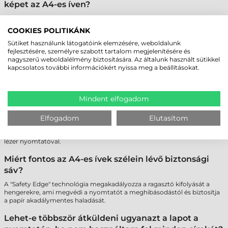
képet az A4-es íven?
A legnépszerűbb szoftverek (pl. MS Word) tartalmaznak előre beállított
sablonokat a legtöbb mérethez. Emellett számos ingyenes online
COOKIES POLITIKÁNK
tervező is elérhető a pontos pozicionáláshoz.
Sütiket használunk látogatóink elemzésére, weboldalunk
fejlesztésére, személyre szabott tartalom megjelenítésére és
Nem fog leválni a címke a lézer nyomtató
nagyszerű weboldalélmény biztosítására. Az általunk használt sütikkel
belsejében a hőtől?
kapcsolatos további információkért nyissa meg a beállításokat.
A minőségi íves címkék ragasztója speciálisan hőálló, így a lézer
nyomtatók fixálóműve nem tesz kárt bennük, és nem okoz
ragasztómaradványokat a gépben.
Mindent elfogadom
Létezik műanyag alapú íves címke is?
Elfogadom
Elutasítom
Igen, elérhetők poliészter (PET) alapú íves címkék is, amelyek
szakadásbiztosak és vízállóak, így tartósabb jelölést tesznek lehetővé
lézer nyomtatóval.
Miért fontos az A4-es ívek szélein lévő biztonsági
sáv?
A "Safety Edge" technológia megakadályozza a ragasztó kifolyását a
hengerekre, ami megvédi a nyomtatót a meghibásodástól és biztosítja
a papír akadálymentes haladását.
Lehet-e többször átküldeni ugyanazt a lapot a