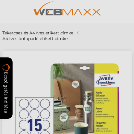
Tekercses és A4 íves etikett címke
A4 íves öntapadó etikett címke
Beszélgetés indítása