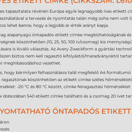
S ETIKETT CÍMKE (CIKKSZÁM: L610
s tapasztalata révénén Európa egyik legnagyobb íves etikett c
ználatával a tervezés és nyomtatás talán még soha nem volt ily
s lehet benne, hogy a legjobb ár-érték arányt kapja.
ag alapanyagú öntapadós etikett címke megbízhatóságának és
ségnek köszönhetően (10, 25, 50, 100 ív/csomag) kis mennyiségű
etására is kiváló választás. Az Avery Zweckform a gyártási techno
szen biztos nem kell ragasztó kifolyástól/maradványoktól tarta
mi meghibásodáshoz vezethet.
s, hogy bármilyen felhasználásra talál megfelelő A4 formátumó
ős ragasztónak köszönhetően az etikett címke széles hőmérséklet
éklet: -20 °C és 80 °C között, címke felragasztási hőmérséklet:
dobozában 540 etikett címke található és a csomag 20 ívet tar
OMTATHATÓ ÖNTAPADÓS ETIKETT 
áron
vezés