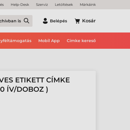
tés
Help-Desk
Szerviz
Letöltések
Márkáink
Kosár
chívban is
Belépés
yféltámogatás
Mobil App
Címke kereső
VES ETIKETT CÍMKE
0 ÍV/DOBOZ )