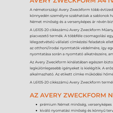
AVERY ZWECKFORM A4 ÍVE
A németországi Avery Zweckform több évtizede
könnyedén személyre szabhatóak a sablonok has
Német minőség és a versenyképes ár révén bizto
A L6105-20 cikkszámú Avery Zweckform Műany
piacvezető termék. A többféle csomagolási egy
lélegzetvételű vállalati címkézési feladatok ell
az otthoni/irodai nyomtatók védelmére, így egé
nyomtatása során a nyomtató alkatrészeire, a
Az Avery Zweckform kínálatában egészen bizto
legkülönlegesebb igényeket is kielégítik. A er
alkalmazható. Az etikett címke működési hőmérs
A L6105-20 cikkszámú Avery Zweckform termék 
AZ AVERY ZWECKFORM NY
prémium Német minőség, versenyképes 
kiváló nyomatási minőség és könnyű ter