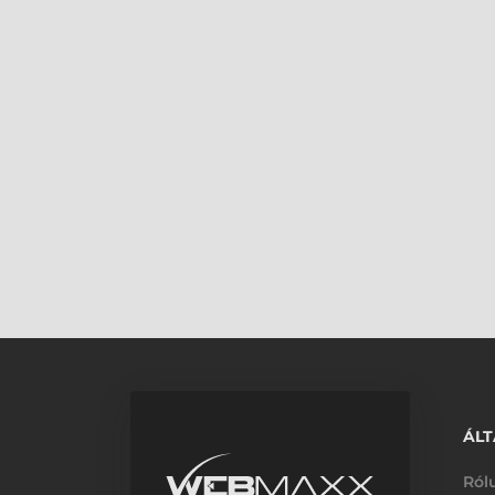
ÁLT
Ról