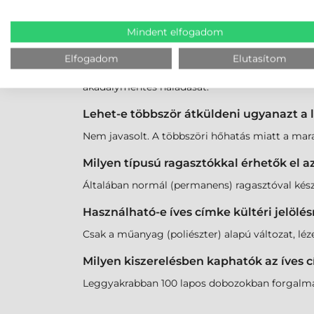
Igen, elérhetők poliészter (PET) alapú íves címk
Mindent elfogadom
Miért fontos az A4-es ívek szélein lévő 
Elfogadom
Elutasítom
A "Safety Edge" technológia megakadályozza a 
akadálymentes haladását.
Lehet-e többször átküldeni ugyanazt a
Nem javasolt. A többszöri hőhatás miatt a mar
Milyen típusú ragasztókkal érhetők el a
Általában normál (permanens) ragasztóval készül
Használható-e íves címke kültéri jelölés
Csak a műanyag (poliészter) alapú változat, l
Milyen kiszerelésben kaphatók az íves 
Leggyakrabban 100 lapos dobozokban forgalmazz