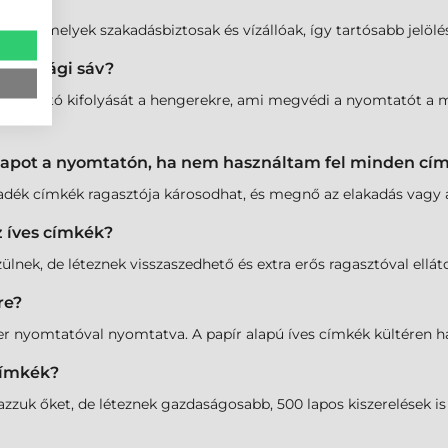
ék is, amelyek szakadásbiztosak és vízállóak, így tartósabb jelöl
biztonsági sáv?
ragasztó kifolyását a hengerekre, ami megvédi a nyomtatót a me
 lapot a nyomtatón, ha nem használtam fel minden cí
adék címkék ragasztója károsodhat, és megnő az elakadás vagy a
z íves címkék?
nek, de léteznek visszaszedhető és extra erős ragasztóval ellátot
re?
ézer nyomtatóval nyomtatva. A papír alapú íves címkék kültéren
címkék?
uk őket, de léteznek gazdaságosabb, 500 lapos kiszerelések is