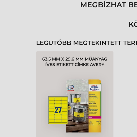
MEGBÍZHAT B
K
LEGUTÓBB MEGTEKINTETT TE
63.5 MM X 29.6 MM MŰANYAG
ÍVES ETIKETT CÍMKE AVERY
ZWECKFORM SÁRGA ( 20
ÍV/DOBOZ )