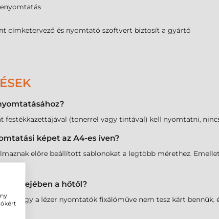
kenyomtatás
nt címketervező és nyomtató szoftvert biztosít a gyártó
DÉSEK
 nyomtatásához?
 festékkazettájával (tonerrel vagy tintával) kell nyomtatni, ninc
omtatási képet az A4-es íven?
lmaznak előre beállított sablonokat a legtöbb mérethez. Emellet
tó belsejében a hőtől?
ény
 hőálló, így a lézer nyomtatók fixálóműve nem tesz kárt bennü
iókért