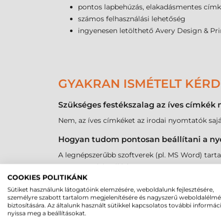
pontos lapbehúzás, elakadásmentes cím
számos felhasználási lehetőség
ingyenesen letölthető Avery Design & Pri
GYAKRAN ISMÉTELT KÉR
Szükséges festékszalag az íves címkék
Nem, az íves címkéket az irodai nyomtatók saját
Hogyan tudom pontosan beállítani a ny
A legnépszerűbb szoftverek (pl. MS Word) tarta
pontos pozicionáláshoz.
COOKIES POLITIKÁNK
Nem fog leválni a címke a lézer nyomta
Sütiket használunk látogatóink elemzésére, weboldalunk fejlesztésére,
személyre szabott tartalom megjelenítésére és nagyszerű weboldalélm
A minőségi íves címkék ragasztója speciálisan
biztosítására. Az általunk használt sütikkel kapcsolatos további informác
nyissa meg a beállításokat.
Létezik műanyag alapú íves címke is?