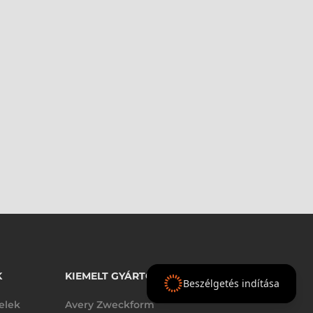
K
KIEMELT GYÁRTÓINK
Beszélgetés indítása
telek
Avery Zweckform