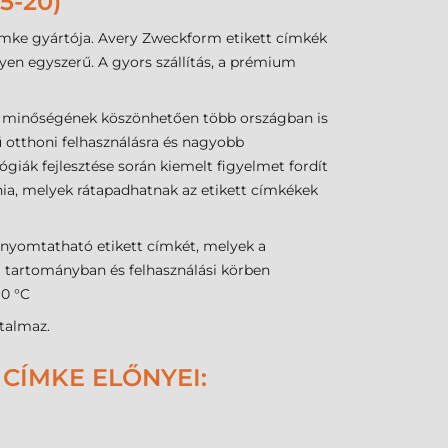
5-20)
ímke gyártója. Avery Zweckform etikett címkék
en egyszerű. A gyors szállítás, a prémium
 minőségének köszönhetően több országban is
 otthoni felhasználásra és nagyobb
lógiák fejlesztése során kiemelt figyelmet fordít
nia, melyek rátapadhatnak az etikett címkékek
 nyomtatható etikett címkét, melyek a
i tartományban és felhasználási körben
 0 °C
talmaz.
CÍMKE ELŐNYEI: