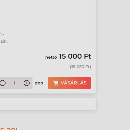
 •
zín:
15 000 Ft
nettó
(
19 050 Ft
)
VÁSÁRLÁS
dob