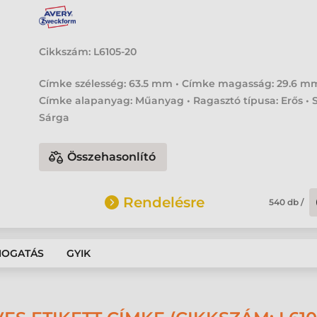
Cikkszám:
L6105-20
Címke szélesség: 63.5 mm • Címke magasság: 29.6 mm
Címke alapanyag: Műanyag • Ragasztó típusa: Erős • S
Sárga
Összehasonlító
Rendelésre
540
db
/
MOGATÁS
GYIK