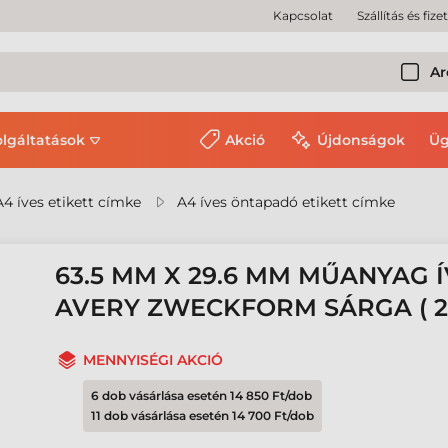
Kapcsolat
Szállítás és fize
Ar
olgáltatások
Akció
Újdonságok
Üg
A4 íves etikett címke
A4 íves öntapadó etikett címke
63.5 MM X 29.6 MM MŰANYAG Í
AVERY ZWECKFORM SÁRGA ( 2
MENNYISÉGI AKCIÓ
6 dob vásárlása esetén 14 850 Ft/dob
11 dob vásárlása esetén 14 700 Ft/dob