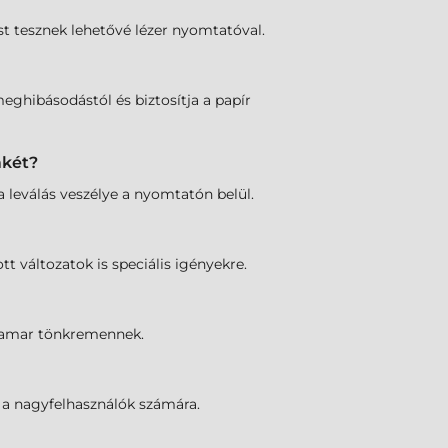
ést tesznek lehetővé lézer nyomtatóval.
ghibásodástól és biztosítja a papír
mkét?
 leválás veszélye a nyomtatón belül.
t változatok is speciális igényekre.
 hamar tönkremennek.
 a nagyfelhasználók számára.